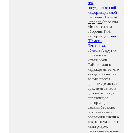
гг.»
,
государственной
информационной
системы «Память
народа»
(проекты
Министерства
обороны РФ),
информация
книги
"Память.
Пензенская
область."
, других
справочных
источников.
Сайт создан в
надежде на то, что
каждый из нас не
только внесёт
данные архивных
документов, но и
дополнит сухую
справочную
информацию
своими бережно
сохраненными
воспоминаниями о
тех, кого уже нет с
нами рядом,
рассказами о ныне