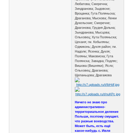
Любатова; Смеречна;
Зиндранова; Зыдовске;
Вроцанка; Гута Поляньска;
Драганова; Мыскова; Ленки
Дукельские; Смеречне;
Драгонова; Грудня Дольна;
Зындранова; Мысцова;
Ольховец; Хута Поляньска;
Цеханя; гм. Кобыляны;
Оджиконь; Дукля район; гм.
Надоле; Ясенка; Дукля;
Поляны; Маковиска; Гута
Полянска; Завадка; Подляс;
Вишова (Вишняки); Ясло;
Ольховец; Драганова;
Щепаньцова; Драгажова
Ничего не знаю про
административно-
территориальное деление
Польши, поэтому смущает.
что разные воеводства.
Может быть, есть ещё
какое-нибудь с. Ивля