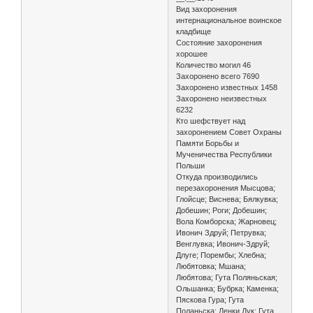
Вид захоронения
интернациональное воинское
кладбище
Состояние захоронения
хорошее
Количество могил 46
Захоронено всего 7690
Захоронено известных 1458
Захоронено неизвестных
6232
Кто шефствует над
захоронением Совет Охраны
Памяти Борьбы и
Мученичества Республики
Польши
Откуда производились
перезахоронения Мысцова;
Глойсце; Виснева; Бялкувка;
Добешин; Роги; Добешин;
Вола Комборска; Жарновец;
Ивонич Здруй; Петрувка;
Венглувка; Ивонич-Здруй;
Длуге; Порембы; Хлебна;
Любятовка; Мшана;
Любятова; Гута Поляньская;
Ольшанка; Бубрка; Каменка;
Пяскова Гура; Гута
Поланьска; Ленки Дук; Гута