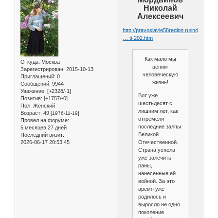
Николай
Алексеевич
http://pravoslavie58region.ru/index.php
… ti-202.htm
Как мало мы
Откуда:
Москва
ценим
Зарегистрирован
: 2015-10-13
человеческую
Приглашений:
0
жизнь!
Сообщений:
9944
Уважение:
[+2328/-1]
Вот уже
Позитив:
[+1757/-0]
шестьдесят с
Пол:
Женский
лишним лет, как
Возраст:
49
[1976-11-19]
отгремели
Провел на форуме:
последние залпы
5 месяцев 27 дней
Великой
Последний визит:
2026-06-17 20:53:45
Отечественной.
Страна успела
уже залечить
раны,
нанесенные ей
войной. За это
время уже
родилось и
выросло не одно
поколение