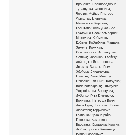
Вроцанка; Правноподобне
Турашувка; Особница;
Чеклин; Мейше Пяцтове;
Фрыштак; Гловенка;
Маковиска; Корчина;
Копытова; коммунальное
кладбище Ясло; Комборня;
Махнувка; Кобыляны;
Кобыле; Кобыбяны; Машана;
Зажече; Кожухув;
Самокленски; Фалишувка;
Ясянка; Барвинек; Глойсце;
Лойше; Глойше; Тшцяна;
Дрымак; Завадка Рым.;
Збойска; Зиндранова;
Глойсте; Ивля; Мейсце
Пяцтове; Глинник; Пжибувка;
Воля Комборска; Пшибувка;
Уцтробна; гм. Воящувка;
Лубенко; Гута Глоговска;
Воянувка; Петруша Воля;
Лыса Гура; Кростенко Выжне;
Любатова; территория;
Гловенка; Кросно район;
Гловенка; Каменица;
Вроцанка; Вроцанка; Кросна;
Любля; Кросно; Каменица
Гурна; Гловенька;