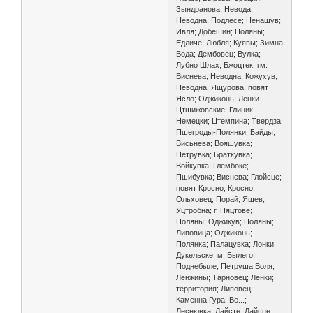
Зындранова; Невода;
Неводна; Подлесе; Ненашув;
Ивля; Добешин; Поляны;
Едличе; Любля; Куявы; Зимна
Вода; Дембовец; Вулка;
Лубно Шлах; Бжоцтек; гм.
Виснева; Неводна; Кожухув;
Неводна; Ящурова; повят
Ясло; Оджиконь; Ленки
Цтшижовские; Глиник
Немецки; Цтемпина; Твердза;
Пшегроды-Полянки; Байды;
Висьнева; Вояшувка;
Петрувка; Браткувка;
Войкувка; Глембоке;
Пшибувка; Виснева; Глойсце;
повят Кросно; Кросно;
Ольховец; Порай; Ящев;
Уцтробна; г. Пяцтове;
Поляны; Оджикув; Поляны;
Липовица; Оджиконь;
Полянка; Палацувка; Лонки
Дукельске; м. Былего;
Поднебыле; Петруша Воля;
Ленжины; Тарновец; Ленки;
территория; Липовец;
Каменна Гура; Ве...;
Леснювка; Лайсте; Лайсце;