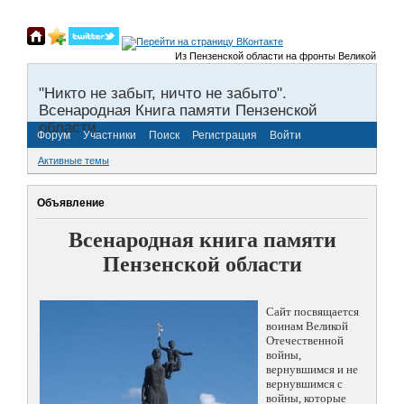
Из Пензенской области на фронты Великой Отечествен
"Никто не забыт, ничто не забыто".
Всенародная Книга памяти Пензенской
области.
Форум
Участники
Поиск
Регистрация
Войти
Активные темы
Объявление
Всенародная книга памяти
Пензенской области
Сайт посвящается
воинам Великой
Отечественной
войны,
вернувшимся и не
вернувшимся с
войны, которые