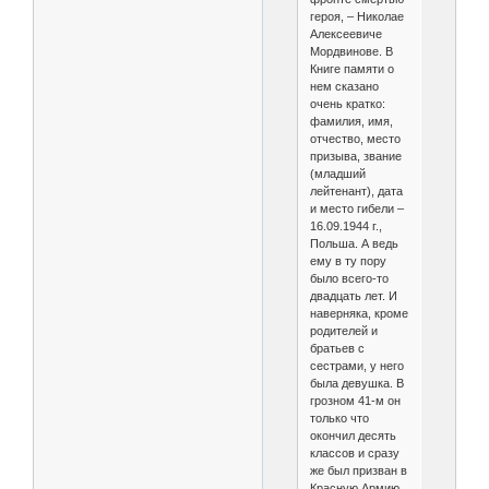
героя, – Николае
Алексеевиче
Мордвинове. В
Книге памяти о
нем сказано
очень кратко:
фамилия, имя,
отчество, место
призыва, звание
(младший
лейтенант), дата
и место гибели –
16.09.1944 г.,
Польша. А ведь
ему в ту пору
было всего-то
двадцать лет. И
наверняка, кроме
родителей и
братьев с
сестрами, у него
была девушка. В
грозном 41-м он
только что
окончил десять
классов и сразу
же был призван в
Красную Армию.