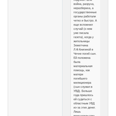
война, разруха,
неразбериха, а
государственные
органы работали
четко и быстро. А
еще вспомнил
случай (о нем
уже писала
газета), когда у
жительницы
Земетчина
Л.Ф.Книгиной в
Чечне погиб сын.
Ей положена
была
материальная
помощь, как
матери
погибшего
милиционера
(сын служил в
УВД). Больше
года пришлось
ей судиться с
областным УВД
из-за этих денег.
Лишь
вмешательство