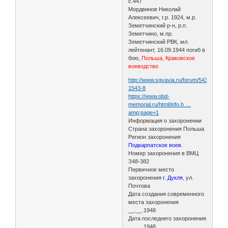
с.447
Мордвинов Николай
Алексеевич, г.р. 1924, м.р.
Земетчинский р-н, р.п.
Земетчино, м.пр.
Земетчинский РВК, мл.
лейтенант, 16.09.1944 погиб в
бою,
Польша, Краковское
воеводство
http://www.sgvavia.ru/forum/543-
1543-8
https://www.obd-
memorial.ru/html/info.h …
amp;page=1
Информация о захоронении
Страна захоронения Польша
Регион захоронения
Подкарпатское воев.
Номер захоронения в ВМЦ
З48-382
Первичное место
захоронения
г. Дукля
, ул.
Почтова
Дата создания современного
места захоронения
__.__.1948
Дата последнего захоронения
__.__.1948