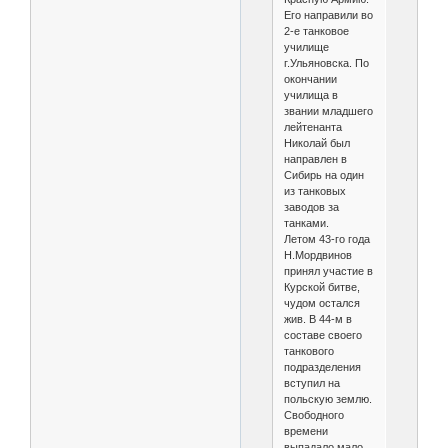
Его направили во
2-е танковое
училище
г.Ульяновска. По
окончании
училища в
звании младшего
лейтенанта
Николай был
направлен в
Сибирь на один
из танковых
заводов за
танками.
Летом 43-го года
Н.Мордвинов
принял участие в
Курской битве,
чудом остался
жив. В 44-м в
составе своего
танкового
подразделения
вступил на
польскую землю.
Свободного
времени
выпадало мало,