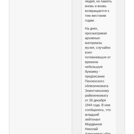
людей, но память
вновь и вновь
возвращается к
тем жестоким
годам.
На днях,
просматривая
архивные
материалы
музея, случайно
взял
потемневшую от
времени
небольшую
бумажку -
предписание
Пензенского
облвоенкомата
Земетчинскому
райвоенкомату
от 26 декабря
1944 года. В нем
сообщалось, что
младший
лейтенант
Мордвинов
Николай
Алексеевич убит