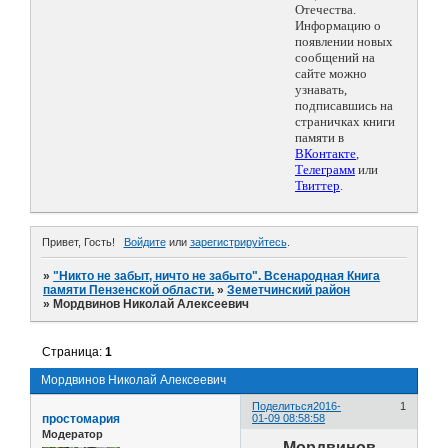
Отечества.
Информацию о
появлении новых
сообщений на
сайте можно
узнавать,
подписавшись на
страничках книги
памяти в
ВКонтакте
,
Телеграмм
или
Твиттер
.
Привет, Гость!
Войдите
или
зарегистрируйтесь
.
»
"Никто не забыт, ничто не забыто". Всенародная Книга
памяти Пензенской области.
»
Земетчинский район
»
Мордвинов Николай Алексеевич
Страница:
1
Мордвинов Николай Алексеевич
Поделиться
2016-
1
простомария
01-09 08:58:58
Модератор
Мордвинов