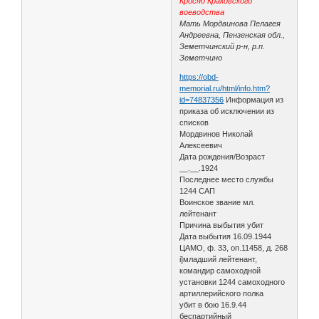
Кросно Краковского
воеводства
Мать Мордвинова Пелагея
Андреевна, Пензенская обл.,
Земетчинский р-н, р.п.
Земетчино
https://obd-
memorial.ru/html/info.htm?
id=74837356
Информация из
приказа об исключении из
списков
Мордвинов Николай
Алексеевич
Дата рождения/Возраст
__.__.1924
Последнее место службы
1244 САП
Воинское звание мл.
лейтенант
Причина выбытия убит
Дата выбытия 16.09.1944
ЦАМО, ф. 33, оп.11458, д. 268
i]младший лейтенант,
командир самоходной
установки 1244 самоходного
артиллерийского полка
убит в бою 16.9.44
беспартийный