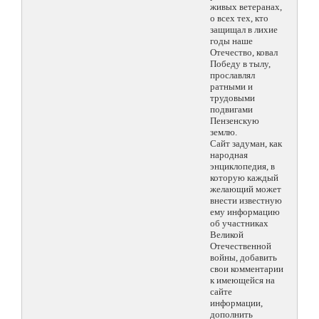
живых ветеранах,
о всех тех, кто
защищал в лихие
годы наше
Отечество, ковал
Победу в тылу,
прославлял
ратными и
трудовыми
подвигами
Пензенскую
землю.
Сайт задуман, как
народная
энциклопедия, в
которую каждый
желающий может
внести известную
ему информацию
об участниках
Великой
Отечественной
войны, добавить
свои комментарии
к имеющейся на
сайте
информации,
дополнить