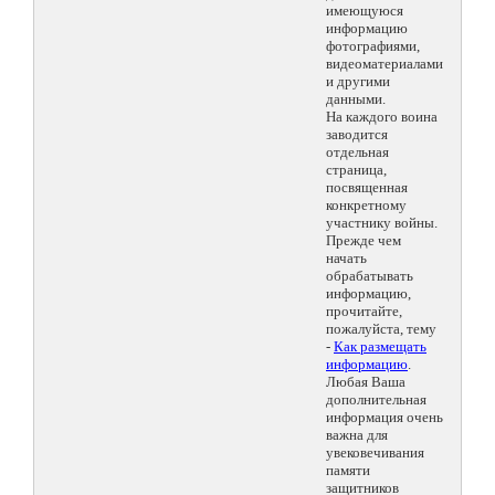
имеющуюся
информацию
фотографиями,
видеоматериалами
и другими
данными.
На каждого воина
заводится
отдельная
страница,
посвященная
конкретному
участнику войны.
Прежде чем
начать
обрабатывать
информацию,
прочитайте,
пожалуйста, тему
-
Как размещать
информацию
.
Любая Ваша
дополнительная
информация очень
важна для
увековечивания
памяти
защитников