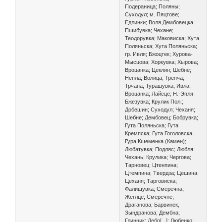
Подераница; Поляны;
Суходул; м. Пяцтове;
Едлинки; Воля Дембовецка;
Пшибувка; Чехане;
Теодорувка; Маковиска; Хута
Поляньска; Хута Поляньска;
гр. Ивля; Бжоцтек; Хурова-
Мысцова; Хоркувка; Хырова;
Вроцанка; Цеклин; Шебне;
Непла; Волица; Трепча;
Трчана; Турашувка; Ивла;
Вроцанка; Лайсце; Н.-Эпля;
Бжезувка; Крулик Пол.;
Добешин; Суходул; Чеханя;
Шебне; Дембовец; Бобрувка;
Гута Поляньска; Гута
Кремпска; Гута Гоголовска;
Гура Кшеменка (Камен);
Любатувка; Подляс; Любля;
Чехань; Крулика; Чергова;
Тарновец; Цтенпина;
Цтемпина; Твердза; Цешина;
Цеханя; Тарговиска;
Фалишувка; Смеречна;
Жеглце; Смеречне;
Драганова; Барвинек;
Зындранова; Дембна;
Глинник; Дебр[...]; Любенко;