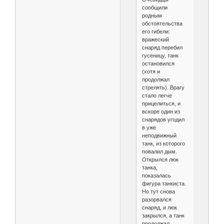
сообщили
родным
обстоятельства
его гибели:
вражеский
снаряд перебил
гусеницу, танк
остановился
(хотя и
продолжал
стрелять). Врагу
стало легче
прицелиться, и
вскоре один из
снарядов угодил
в уже
неподвижный
танк, из которого
повалил дым.
Открылся люк
танка,
показалась
фигура танкиста.
Но тут снова
разорвался
снаряд, и люк
закрылся, а танк
продолжал