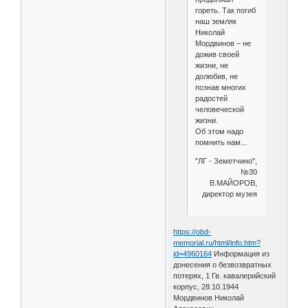
гореть. Так погиб
наш земляк
Николай
Мордвинов – не
дожив своей
жизни, не
долюбив, не
познав многих
радостей
человеческой
жизни.
Об этом надо
помнить нам...
"ЛГ - Земетчино",
№30
В.МАЙОРОВ,
директор музея
https://obd-
memorial.ru/html/info.htm?
id=4960164
Информация из
донесения о безвозвратных
потерях, 1 Гв. кавалерийский
корпус, 28.10.1944
Мордвинов Николай