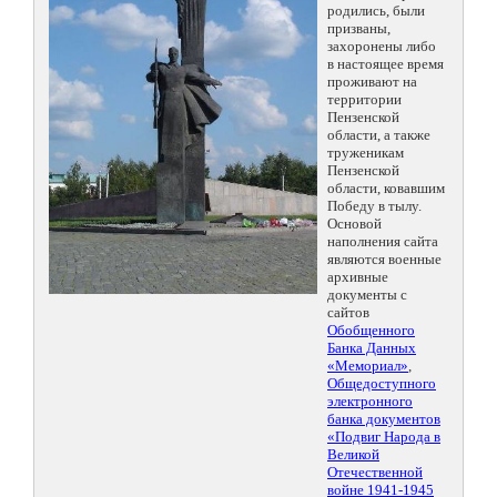
родились, были
призваны,
захоронены либо
в настоящее время
проживают на
территории
Пензенской
области, а также
труженикам
Пензенской
области, ковавшим
Победу в тылу.
Основой
наполнения сайта
являются военные
архивные
документы с
сайтов
Обобщенного
Банка Данных
«Мемориал»
,
Общедоступного
электронного
банка документов
«Подвиг Народа в
Великой
Отечественной
войне 1941-1945