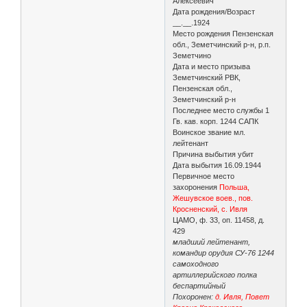
Алексеевич
Дата рождения/Возраст
__.__.1924
Место рождения Пензенская
обл., Земетчинский р-н, р.п.
Земетчино
Дата и место призыва
Земетчинский РВК,
Пензенская обл.,
Земетчинский р-н
Последнее место службы 1
Гв. кав. корп. 1244 САПК
Воинское звание мл.
лейтенант
Причина выбытия убит
Дата выбытия 16.09.1944
Первичное место
захоронения
Польша,
Жешувское воев., пов.
Кросненский, с. Ивля
ЦАМО, ф. 33, оп. 11458, д.
429
младший лейтенант,
командир орудия СУ-76 1244
самоходного
артиллерийского полка
беспартийный
Похоронен:
д. Ивля, Повет