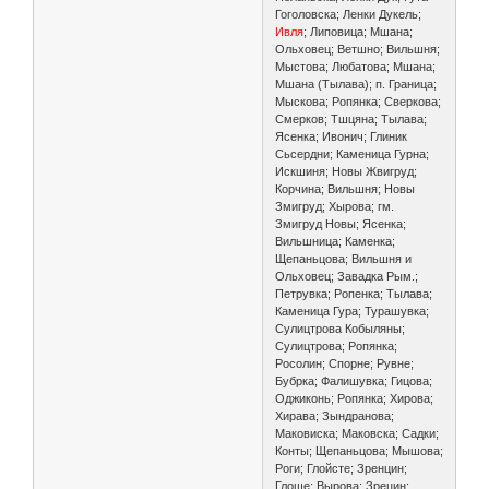
Гоголовска; Ленки Дукель;
Ивля
; Липовица; Мшана;
Ольховец; Ветшно; Вильшня;
Мыстова; Любатова; Мшана;
Мшана (Тылава); п. Граница;
Мыскова; Ропянка; Сверкова;
Смерков; Тшцяна; Тылава;
Ясенка; Ивонич; Глиник
Сьсердни; Каменица Гурна;
Искшиня; Новы Жвигруд;
Корчина; Вильшня; Новы
Змигруд; Хырова; гм.
Змигруд Новы; Ясенка;
Вильшница; Каменка;
Щепаньцова; Вильшня и
Ольховец; Завадка Рым.;
Петрувка; Ропенка; Тылава;
Каменица Гура; Турашувка;
Сулицтрова Кобыляны;
Сулицтрова; Ропянка;
Росолин; Спорне; Рувне;
Бубрка; Фалишувка; Гицова;
Оджиконь; Ропянка; Хирова;
Хирава; Зындранова;
Маковиска; Маковска; Садки;
Конты; Щепаньцова; Мышова;
Роги; Глойсте; Зренцин;
Глоще; Вырова; Зрецин;