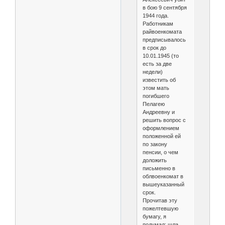
в бою 9 сентября
1944 года.
Работникам
райвоенкомата
предписывалось
в срок до
10.01.1945 (то
есть за две
недели)
известить об
этом мать
погибшего
Пелагею
Андреевну и
решить вопрос с
оформлением
положенной ей
по закону
пенсии, о чем
доложить
письменно в
облвоенкомат в
вышеуказанный
срок.
Прочитав эту
пожелтевшую
бумагу, я
подумал: шла