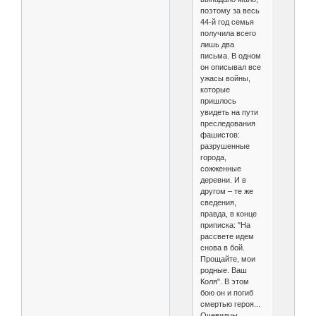
поэтому за весь
44-й год семья
получила всего
лишь два
письма. В одном
он описывал все
ужасы войны,
которые
пришлось
увидеть на пути
преследования
фашистов:
разрушенные
города,
сожженные
деревни. И в
другом – те же
сведения,
правда, в конце
приписка: "На
рассвете идем
снова в бой.
Прощайте, мои
родные. Ваш
Коля". В этом
бою он и погиб
смертью героя...
Очевидцы