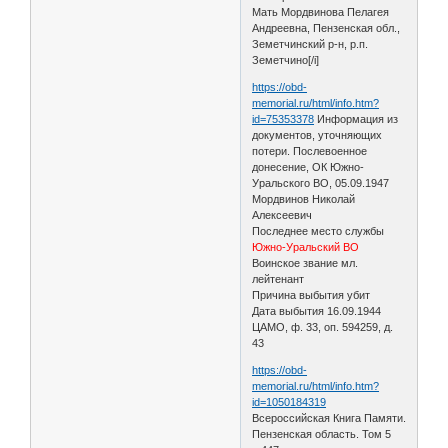
Мать Мордвинова Пелагея
Андреевна, Пензенская обл.,
Земетчинский р-н, р.п.
Земетчино[/i]
https://obd-
memorial.ru/html/info.htm?
id=75353378
Информация из
документов, уточняющих
потери. Послевоенное
донесение, ОК Южно-
Уральского ВО, 05.09.1947
Мордвинов Николай
Алексеевич
Последнее место службы
Южно-Уральский ВО
Воинское звание мл.
лейтенант
Причина выбытия убит
Дата выбытия 16.09.1944
ЦАМО, ф. 33, оп. 594259, д.
43
https://obd-
memorial.ru/html/info.htm?
id=1050184319
Всероссийская Книга Памяти.
Пензенская область. Том 5