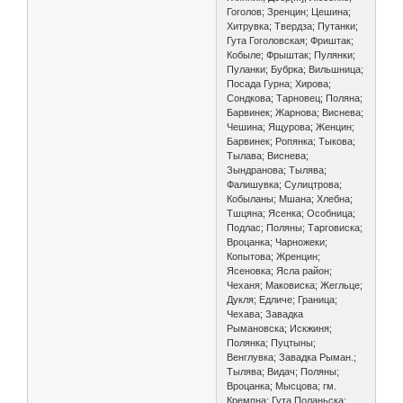
Гоголов; Зренцин; Цешина;
Хитрувка; Твердза; Путанки;
Гута Гоголовская; Фриштак;
Кобыле; Фрыштак; Пулянки;
Пуланки; Бубрка; Вильшница;
Посада Гурна; Хирова;
Сондкова; Тарновец; Поляна;
Барвинек; Жарнова; Виснева;
Чешина; Ящурова; Женцин;
Барвинек; Ропянка; Тыкова;
Тылава; Виснева;
Зындранова; Тылява;
Фалишувка; Сулицтрова;
Кобыланы; Мшана; Хлебна;
Тшцяна; Ясенка; Особница;
Подлас; Поляны; Тарговиска;
Вроцанка; Чарножеки;
Копытова; Жренцин;
Ясеновка; Ясла район;
Чеханя; Маковиска; Жегльце;
Дукля; Едличе; Граница;
Чехава; Завадка
Рымановска; Искжиня;
Полянка; Пуцтыны;
Венглувка; Завадка Рыман.;
Тылява; Видач; Поляны;
Вроцанка; Мысцова; гм.
Кремпна; Гута Поланьска;