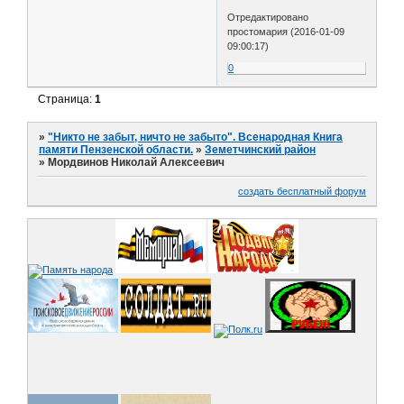
Отредактировано
простомария (2016-01-09
09:00:17)
0
Страница:
1
»
"Никто не забыт, ничто не забыто". Всенародная Книга
памяти Пензенской области.
»
Земетчинский район
»
Мордвинов Николай Алексеевич
создать бесплатный форум