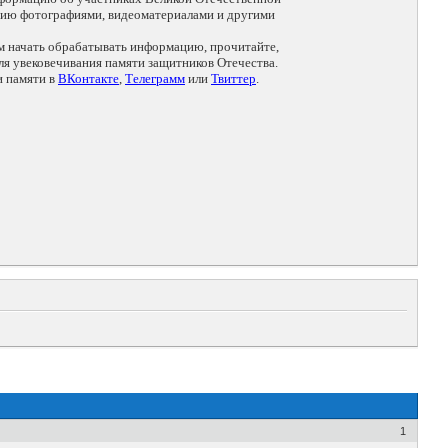
цию фотографиями, видеоматериалами и другими
ем начать обрабатывать информацию, прочитайте,
я увековечивания памяти защитников Отечества.
и памяти в
ВКонтакте
,
Телеграмм
или
Твиттер
.
1