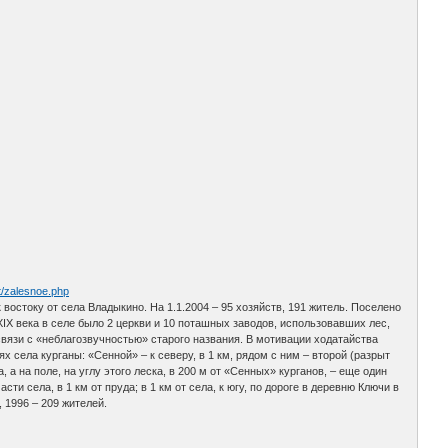
ct/zalesnoe.php
 востоку от села Владыкино. На 1.1.2004 – 95 хозяйств, 191 житель. Поселено
IX века в селе было 2 церкви и 10 поташных заводов, использовавших лес,
вязи с «неблагозвучностью» старого названия. В мотивации ходатайства
х села курганы: «Сенной» – к северу, в 1 км, рядом с ним – второй (разрыт
а на поле, на углу этого леска, в 200 м от «Сенных» курганов, – еще один
ти села, в 1 км от пруда; в 1 км от села, к югу, по дороге в деревню Ключи в
, 1996 – 209 жителей.