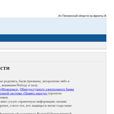
Из Пензенской области на фронты Великой О
асти
ые родились, были призваны, захоронены либо в
, ковавшим Победу в тылу.
 «Мемориал»
,
Общедоступного электронного банка
онной системы «Память народа»
(проекты
ников.
дополнит сухую справочную информацию своими
анах, о всех тех, кто защищал в лихие годы наше
нформацию об участниках Великой Отечественной