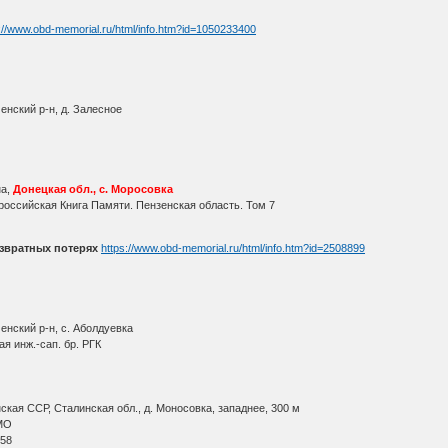
://www.obd-memorial.ru/html/info.htm?id=1050233400
енский р-н, д. Залесное
а,
Донецкая обл., с. Моросовка
оссийская Книга Памяти. Пензенская область. Том 7
звратных потерях
https://www.obd-memorial.ru/html/info.htm?id=2508899
енский р-н, с. Аболдуевка
я инж.-сап. бр. РГК
кая ССР, Сталинская обл., д. Моносовка, западнее, 300 м
МО
 58