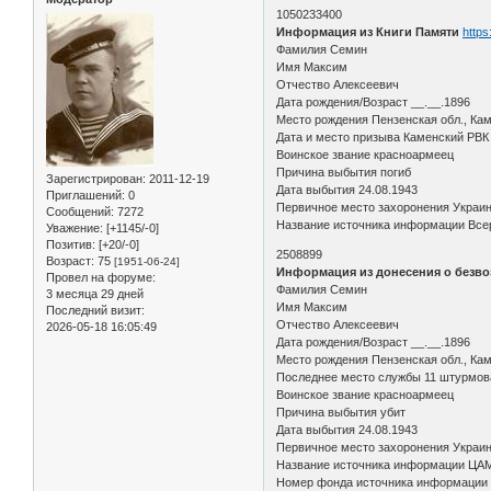
1050233400
Информация из Книги Памяти
https
Фамилия Семин
Имя Максим
Отчество Алексеевич
Дата рождения/Возраст __.__.1896
Место рождения Пензенская обл., Кам
Дата и место призыва Каменский РВК
Воинское звание красноармеец
Причина выбытия погиб
Зарегистрирован
: 2011-12-19
Дата выбытия 24.08.1943
Приглашений:
0
Первичное место захоронения Украин
Сообщений:
7272
Название источника информации Всер
Уважение:
[+1145/-0]
Позитив:
[+20/-0]
2508899
Возраст:
75
[1951-06-24]
Информация из донесения о безво
Провел на форуме:
Фамилия Семин
3 месяца 29 дней
Имя Максим
Последний визит:
Отчество Алексеевич
2026-05-18 16:05:49
Дата рождения/Возраст __.__.1896
Место рождения Пензенская обл., Кам
Последнее место службы 11 штурмова
Воинское звание красноармеец
Причина выбытия убит
Дата выбытия 24.08.1943
Первичное место захоронения Украинс
Название источника информации ЦА
Номер фонда источника информации