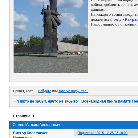
войны, добавить свои ко
данными.
На каждого воина заводит
пожалуйста, тему -
Как ра
Информацию о появлении н
Привет, Гость!
Войдите
или
зарегистрируйтесь
.
»
"Никто не забыт, ничто не забыто". Всенародная Книга памяти Пе
Страница:
1
Семин Максим Алексеевич
Виктор Колесников
Поделиться
2015-12-25 23:19:02
Модератор