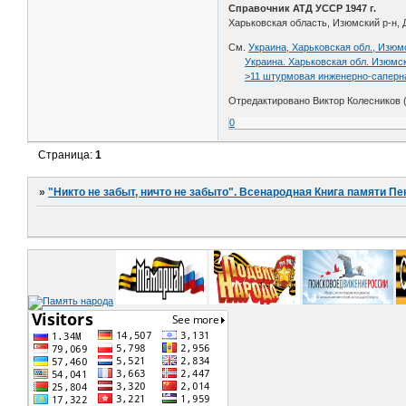
Справочник АТД УССР 1947 г.
Харьковская область, Изюмский р-н, 
См.
Украина, Харьковская обл., Изюмс
Украина. Харьковская обл. Изюмск
>11 штурмовая инженерно-саперн
Отредактировано Виктор Колесников (
0
Страница:
1
»
"Никто не забыт, ничто не забыто". Всенародная Книга памяти Пе