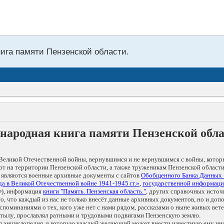
нига памяти Пензенской области.
народная книга памяти Пензенской обл
Великой Отечественной войны, вернувшимся и не вернувшимся с войны, котор
т на территории Пензенской области, а также труженикам Пензенской области
 являются военные архивные документы с сайтов
Обобщенного Банка Данных
а в Великой Отечественной войне 1941-1945 гг.»
,
государственной информаци
), информация
книги "Память. Пензенская область."
, других справочных источ
 то, что каждый из нас не только внесёт данные архивных документов, но и 
оминаниями о тех, кого уже нет с нами рядом, рассказами о ныне живых ветер
в тылу, прославлял ратными и трудовыми подвигами Пензенскую землю.
ая энциклопедия, в которую каждый желающий может внести известную ему и