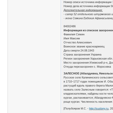
Номер описи источника информации 
Номер дела источника информации 5
Дополнительная информация:
- сапер 52 отдельного штурмового и
- жена Семина Евдокия Афанасьевна, 
84002486
Информация из списков захороне
Фамилия Семин
Имя Максим
Отчество Алексеевич
Воинское звание красноармеец
Дата смерти 24.08.1943
Страна захоронения Украина
Регион захоронения Харьковская обл.
Место захоронения Изюмский р-н, Долж
Откуда перезахоронен с. Моросовка
ЗАЛЕСНОЕ (Абалдуевка, Никольско
Русское село Калининского сельсовета
в 1710–1717 годах помещиком И. Обал
растущий вдоль правого берега Малог
назвать село Залесным говорится: «Та
кладоискателями, найдены кости челов
курган, распахивается; Абалдуевско-Ко
роще курган. Численность населения: в
[Полубояров М.С. -
http://suslony.ru
, 2