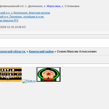
Долженьковский с/с: с. Долгенькое,
х. Моросовка,
х. Степановка
кий р-н, с.Долгенькое. Братская могила
ий р-н. Пензенцы, погибшие в р-не.
ая бригада РГК
2018-12-15 14:28:47)
нзенской области.
»
Каменский район
»
Семин Максим Алексеевич