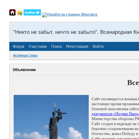
"Никто не забыт, ничто не забыто". Всенародная К
Форум
Участники
Поиск
Регистрация
Войти
Активные темы
Объявление
Все
Сайт посвящается воинам 
настоящее время проживаю
Основой наполнения сайта
документов «Подвиг Народ
Министерства обороны РФ
Сайт создан в надежде на
бережно сохраненными восп
Отечество, ковал Победу 
Сайт задуман, как народн