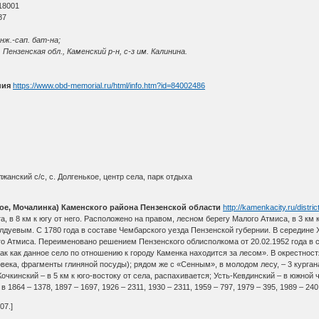
18001
87
нж.-сап. бат-на;
Пензенская обл., Каменский р-н, с-з им. Калинина.
ния
https://www.obd-memorial.ru/html/info.htm?id=84002486
анский с/с, с. Долгенькое, центр села, парк отдыха
е, Мочалинка) Каменского района Пензенской области
http://kamenkacity.ru/distri
, в 8 км к югу от него. Расположено на правом, лесном берегу Малого Атмиса, в 3 км к
дуевым. С 1780 года в составе Чембарского уезда Пензенской губернии. В середине X
о Атмиса. Переименовано решением Пензенского облисполкома от 20.02.1952 года в с
к как данное село по отношению к городу Каменка находится за лесом». В окрестностя
ека, фрагменты глиняной посуды); рядом же с «Сенным», в молодом лесу, – 3 кургана, 
чкинский – в 5 км к юго-востоку от села, распахивается; Усть-Кевдинский – в южной час
 1864 – 1378, 1897 – 1697, 1926 – 2311, 1930 – 2311, 1959 – 797, 1979 – 395, 1989 – 240
007.]