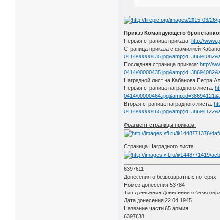
Приказ Командующего бронетанков
Первая страница приказа:
http://www
Страница приказа с фамилией Кабано
0414/00000435.jpg&amp;id=38694082&
Последняя страница приказа:
http://w
0414/00000435.jpg&amp;id=38694082&
Наградной лист на Кабанова Петра А
Первая страница наградного листа:
ht
0414/00000464.jpg&amp;id=38694121&
Вторая страница наградного листа:
ht
0414/00000465.jpg&amp;id=38694122
Фрагмент страницы приказа:
Страница Наградного листа:
6397611
Донесения о безвозвратных потерях
Номер донесения 53784
Тип донесения Донесения о безвозвр
Дата донесения 22.04.1945
Название части 65 армия
6397638