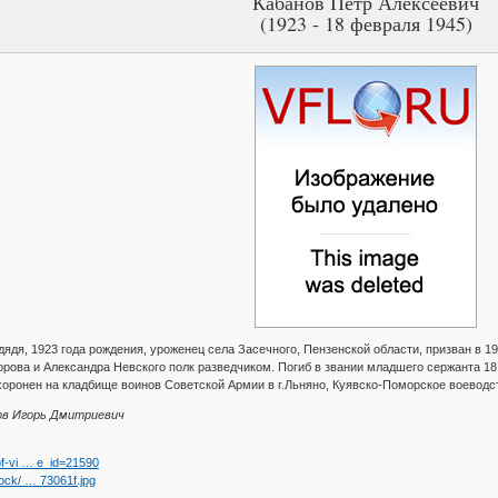
Кабанов Петр Алексеевич
(1923 - 18 февраля 1945)
дядя, 1923 года рождения, уроженец села Засечного, Пензенской области, призван в 1
ова и Александра Невского полк разведчиком. Погиб в звании младшего сержанта 18
ахоронен на кладбище воинов Советской Армии в г.Льняно, Куявско-Поморское воевод
ов Игорь Дмитриевич
-of-vi … e_id=21590
lock/ … 73061f.jpg