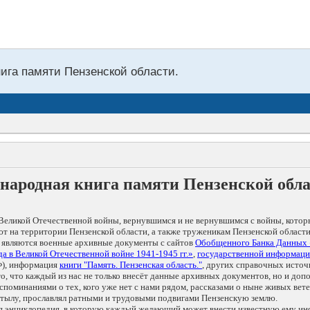
нига памяти Пензенской области.
народная книга памяти Пензенской обл
Великой Отечественной войны, вернувшимся и не вернувшимся с войны, котор
т на территории Пензенской области, а также труженикам Пензенской области
 являются военные архивные документы с сайтов
Обобщенного Банка Данных
а в Великой Отечественной войне 1941-1945 гг.»
,
государственной информаци
), информация
книги "Память. Пензенская область."
, других справочных источ
 то, что каждый из нас не только внесёт данные архивных документов, но и 
оминаниями о тех, кого уже нет с нами рядом, рассказами о ныне живых ветер
в тылу, прославлял ратными и трудовыми подвигами Пензенскую землю.
ая энциклопедия, в которую каждый желающий может внести известную ему и