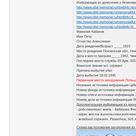
Информация из донесения о безвозвр
http://www.obd-memorial.ru/html/info.h
http://www.obd-memorial.ru/memorial/fu
http://www.obd-memorial.ru/html/info.h
http://www.obd-memorial.ru/memorial/fu
http://www.obd-memorial.ru/html/info.h
Фамилия Кабанов
Имя Петр
Отчество Алексеевич
Дата рождения/Возраст __.__.1923
Место рождения Пензенская обл., Ни
Дата и место призыва __.__.1942, Чи
Последнее место службы 65 Арм. 925 
Воинское звание мл. сержант
Причина выбытия убит
Дата выбытия 18.02.1945
Первичное место захоронения Польша,
Название источника информации Ц
Номер фонда источника информации
Номер описи источника информации
Номер дела источника информации 5
Дополнительная информация из доку
- родственники: мать - Кабанова Фе
- адрес места жительства родственн
- младший сержант. Разведчик, 925 
Схема расположения захоронения из 