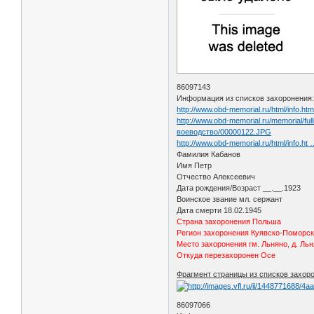
86097143
Информация из списков захоронения
http://www.obd-memorial.ru/html/info.h
http://www.obd-memorial.ru/memorial
воеводство/00000122.JPG
http://www.obd-memorial.ru/html/info.h
Фамилия Кабанов
Имя Петр
Отчество Алексеевич
Дата рождения/Возраст __.__.1923
Воинское звание мл. сержант
Дата смерти 18.02.1945
Страна захоронения Польша
Регион захоронения Куявско-Поморск
Место захоронения гм. Льняно, д. Ль
Откуда перезахоронен Осе
Фрагмент страницы из списков захор
86097066