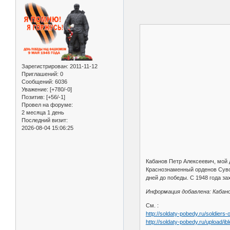
Зарегистрирован
: 2011-11-12
Приглашений:
0
Сообщений:
6036
Уважение:
[+780/-0]
Позитив:
[+56/-1]
Провел на форуме:
2 месяца 1 день
Последний визит:
2026-08-04 15:06:25
Кабанов Петр Алексеевич, мой 
Краснознаменный орденов Сувор
дней до победы. С 1948 года з
Информация добавлена: Кабан
См. :
http://soldaty-pobedy.ru/soldiers
http://soldaty-pobedy.ru/upload/ib