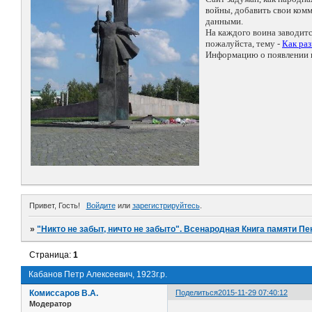
войны, добавить свои ко
данными.
На каждого воина заводит
пожалуйста, тему -
Как ра
Информацию о появлении н
Привет, Гость!
Войдите
или
зарегистрируйтесь
.
»
"Никто не забыт, ничто не забыто". Всенародная Книга памяти Пе
Страница:
1
Кабанов Петр Алексеевич, 1923г.р.
Комиссаров В.А.
Поделиться
2015-11-29 07:40:12
Модератор