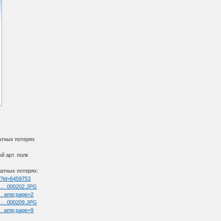
атных потерях
й арт. полк
атных потерях:
tm?id=6459753
ul … 000202.JPG
t … amp;page=2
ul … 000209.JPG
t … amp;page=9