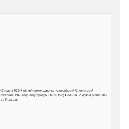
943 году в 925-й легкий самоходно-артиллерийский Слонимский
 февраля 1945 года под городом Оше(Osie) Польша не дожив ровно 100
ство Польши.