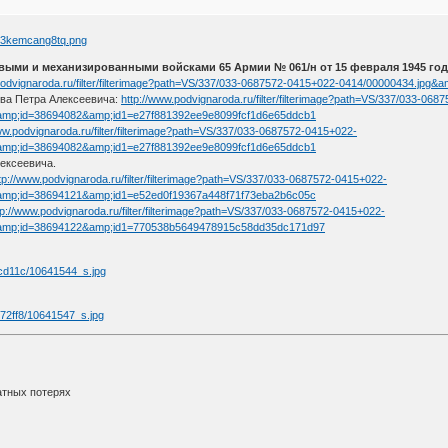
ыми и механизированными войсками 65 Армии № 061/н от 15 февраля 1945 год
.podvignaroda.ru/filter/filterimage?path=VS/337/033-0687572-0415+022-0414/00000434.j
ва Петра Алексеевича:
http://www.podvignaroda.ru/filter/filterimage?path=VS/337/033-06
amp;id=38694082&amp;id1=e27f881392ee9e8099fcf1d6e65ddcb1
ww.podvignaroda.ru/filter/filterimage?path=VS/337/033-0687572-0415+022-
amp;id=38694082&amp;id1=e27f881392ee9e8099fcf1d6e65ddcb1
лексеевича.
tp://www.podvignaroda.ru/filter/filterimage?path=VS/337/033-0687572-0415+022-
amp;id=38694121&amp;id1=e52ed0f19367a448f71f73eba2b6c05c
tp://www.podvignaroda.ru/filter/filterimage?path=VS/337/033-0687572-0415+022-
&amp;id=38694122&amp;id1=770538b5649478915c58dd35dc171d97
атных потерях