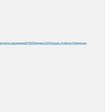
4 Паспорта захоронений РФ/Передача 02/Польша_Куявско-Поморское