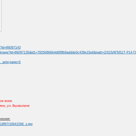
:
tm?id=86097143
/fullimage?id=86097135&id1=78256866b4d6f9fb9addde0c439e15e6&path=Z/015/КП051Т-Р1
t … amp;page=5
ое воев.
няно, ул. Вызволеня
онения: