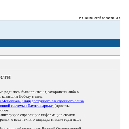
Из Пензенской области на фронты Вел
асти
ые родились, были призваны, захоронены либо в
, ковавшим Победу в тылу.
 «Мемориал»
,
Общедоступного электронного банка
онной системы «Память народа»
(проекты
ников.
дополнит сухую справочную информацию своими
анах, о всех тех, кто защищал в лихие годы наше
нформацию об участниках Великой Отечественной