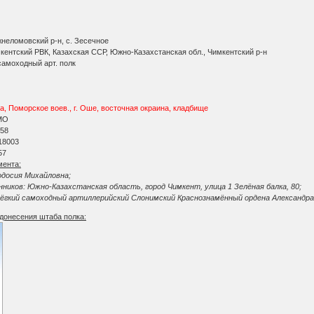
жнеломовский р-н, с. Зесечное
мкентский РВК, Казахская ССР, Южно-Казахстанская обл., Чимкентский р-н
самоходный арт. полк
, Поморское воев., г. Оше, восточная окраина, кладбище
АМО
 58
 18003
57
мента:
одосия Михайловна;
иков: Южно-Казахстанская область, город Чимкент, улица 1 Зелёная балка, 80;
лёгкий самоходный артиллерийский Слонимский Краснознамённый ордена Александра 
донесения штаба полка: