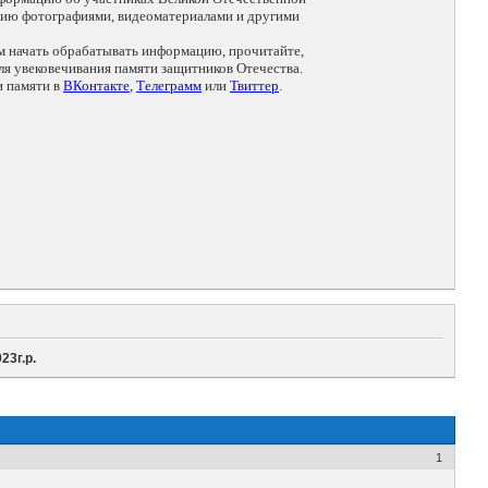
цию фотографиями, видеоматериалами и другими
ем начать обрабатывать информацию, прочитайте,
я увековечивания памяти защитников Отечества.
и памяти в
ВКонтакте
,
Телеграмм
или
Твиттер
.
23г.р.
1