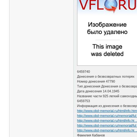
6459740
Донесения о безвозвратных потерях
Номер донесения 47790
Тип донесения Донесения о безвозвр
Дата донесения 14.04.1945
Название части 925 легкий самоходны
6459753
Информация из донесения о безвозвр
http://www.obd-memorial.ru/html/info.h
http://www.obd-memorial.ru/memorial/f
http://www.obd-memorial.ru/html/info.h
http://www.obd-memorial.ru/memorial/f
http://www.obd-memorial.ru/html/info.h
Фамилия Кабанов