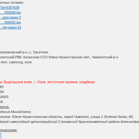
атных потерях:
tm?id=6397638
l … 000048.jpg
t … amp;page=7
l … 000055.jpg
t … mp;page=14
жнеломовский р-н, с. Засечное
мкентский РВК, Казахская ССР, Южно-Казахстанская обл., Чимкентский р-н
легк. самоход. полк
 Быдгощское воев., г. Оале, восточная окраина, кладбище
АМО
 58
 18003
59
мента:
одосия Михайловна;
иков: Южно-Казахстанская область, город Чимкент, улица 1 Зелёная балка, 80;
лёгкий самоходный артиллерийский Слонимский Краснознамённый ордена Александра 
донесения: