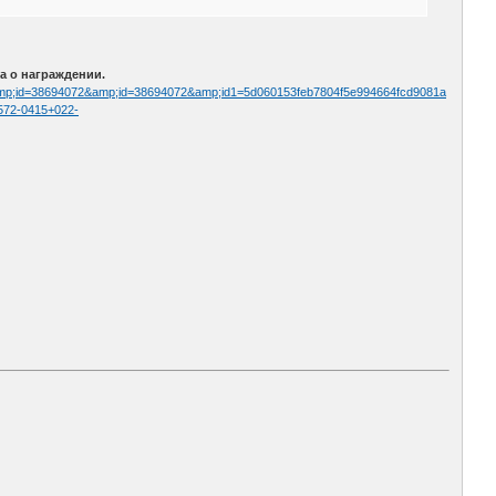
а о награждении.
pg&amp;id=38694072&amp;id=38694072&amp;id1=5d060153feb7804f5e994664fcd9081a
87572-0415+022-