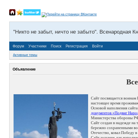
"Никто не забыт, ничто не забыто". Всенародная К
Форум
Участники
Поиск
Регистрация
Войти
Активные темы
Объявление
Все
Сайт посвящается воинам 
настоящее время проживаю
Основой наполнения сайта
документов «Подвиг Народ
Министерства обороны РФ
Сайт создан в надежде на
бережно сохраненными восп
Отечество, ковал Победу 
Сайт задуман, как народн