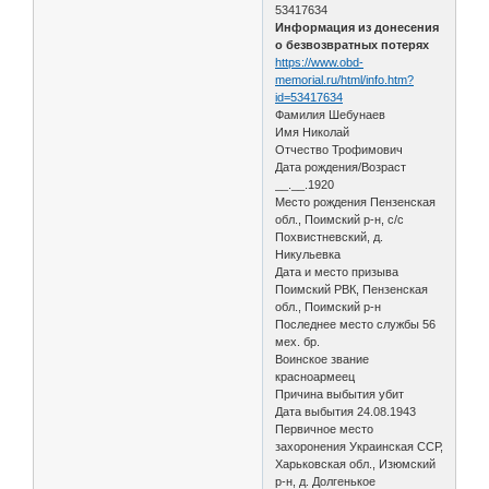
53417634
Информация из донесения
о безвозвратных потерях
https://www.obd-
memorial.ru/html/info.htm?
id=53417634
Фамилия Шебунаев
Имя Николай
Отчество Трофимович
Дата рождения/Возраст
__.__.1920
Место рождения Пензенская
обл., Поимский р-н, с/с
Похвистневский, д.
Никульевка
Дата и место призыва
Поимский РВК, Пензенская
обл., Поимский р-н
Последнее место службы 56
мех. бр.
Воинское звание
красноармеец
Причина выбытия убит
Дата выбытия 24.08.1943
Первичное место
захоронения Украинская ССР,
Харьковская обл., Изюмский
р-н, д. Долгенькое