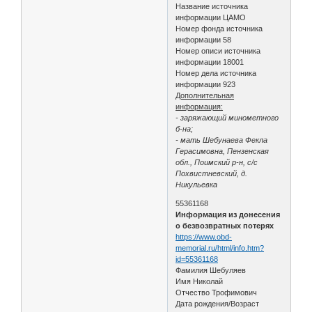
Название источника
информации ЦАМО
Номер фонда источника
информации 58
Номер описи источника
информации 18001
Номер дела источника
информации 923
Дополнительная
информация:
- заряжающий минометного
б-на;
- мать Шебунаева Фекла
Герасимовна, Пензенская
обл., Поимский р-н, с/с
Похвистневский, д.
Никульевка
55361168
Информация из донесения
о безвозвратных потерях
https://www.obd-
memorial.ru/html/info.htm?
id=55361168
Фамилия Шебуляев
Имя Николай
Отчество Трофимович
Дата рождения/Возраст