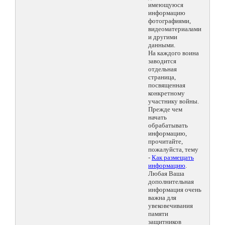
имеющуюся
информацию
фотографиями,
видеоматериалами
и другими
данными.
На каждого воина
заводится
отдельная
страница,
посвященная
конкретному
участнику войны.
Прежде чем
начать
обрабатывать
информацию,
прочитайте,
пожалуйста, тему
-
Как размещать
информацию
.
Любая Ваша
дополнительная
информация очень
важна для
увековечивания
памяти
защитников