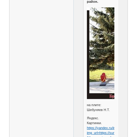
район.
на плите:
Шебуняев Н.Т.
Яндекс.
Картинки.
https://yandex.ru/images/search?
img_url=https://sun9-