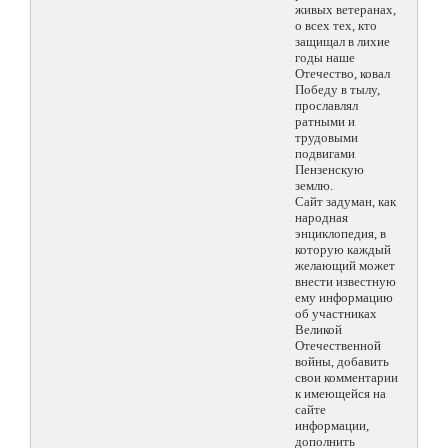
живых ветеранах,
о всех тех, кто
защищал в лихие
годы наше
Отечество, ковал
Победу в тылу,
прославлял
ратными и
трудовыми
подвигами
Пензенскую
землю.
Сайт задуман, как
народная
энциклопедия, в
которую каждый
желающий может
внести известную
ему информацию
об участниках
Великой
Отечественной
войны, добавить
свои комментарии
к имеющейся на
сайте
информации,
дополнить