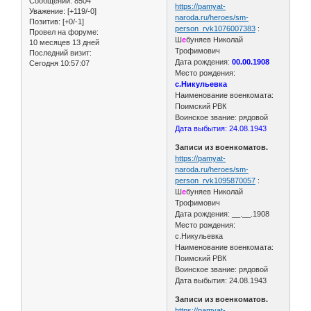
Сообщений:
8504
https://pamyat-
Уважение:
[+119/-0]
naroda.ru/heroes/sm-
Позитив:
[+0/-1]
person_rvk1076007383
:
Провел на форуме:
Ш
е
буняев Николай
10 месяцев 13 дней
Трофимович
Последний визит:
Дата рождения:
00.00.1908
Сегодня 10:57:07
Место рождения:
с.Никульевка
Наименование военкомата:
Поимский РВК
Воинское звание: рядовой
Дата выбытия: 24.08.1943
Записи из военкоматов.
https://pamyat-
naroda.ru/heroes/sm-
person_rvk1095870057
:
Ш
е
буняев Николай
Трофимович
Дата рождения: __.__.1908
Место рождения:
с.Никульевка
Наименование военкомата:
Поимский РВК
Воинское звание: рядовой
Дата выбытия: 24.08.1943
Записи из военкоматов.
https://pamyat-