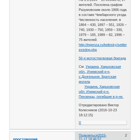
жителей. Поселена графом
Разумовским около 1806 года
в составе Чембарского уезда.
Численность населения: в
1864 – 430, 1897 – 551, 1926 –
740, 1930 – 750, 1959 – 330,
1979 – 165, 1989 – 82, 1996 –
75 жителей.
http://inpenza.ru/belinsky/settlements-
existing.php
56-я мотострелковая бригада
См.
Украина, Харьковская
обл., Изюмский р-н,
с.Долгенькое. Братская
могила
Украина. Харьковская
обл. Изюмский р-н.
Пензенцы, погибшие в р-не.
Отредактировано Виктор
Колесников (2016-10-23
18:12:15)
0
Поделиться
2015-
2
простомария
11-12 18:46:57