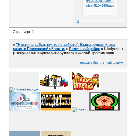
64.userapi.com/impg/iS7UJaH
size=510x340&quality=96&crop=1
0
Страница:
1
»
"Никто не забыт, ничто не забыто". Всенародная Книга
памяти Пензенской области.
»
Белинский район
»
Шебуняев
(Шебунаев-Шабуняев-Шебуляев) Николай Трофимович
создать бесплатный форум