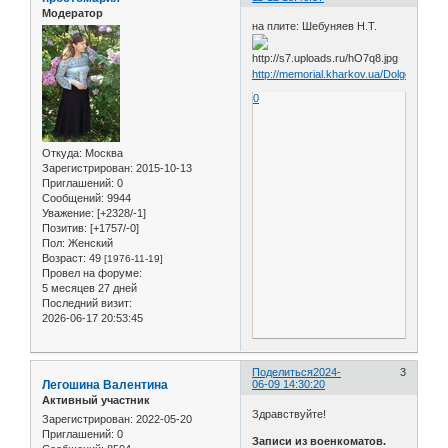
Модератор
на плите: Шебуняев Н.Т.
http://memorial.kharkov.ua/Dolgenkoe
0
Откуда:
Москва
Зарегистрирован
: 2015-10-13
Приглашений:
0
Сообщений:
9944
Уважение:
[+2328/-1]
Позитив:
[+1757/-0]
Пол:
Женский
Возраст:
49
[1976-11-19]
Провел на форуме:
5 месяцев 27 дней
Последний визит:
2026-06-17 20:53:45
Поделиться
2024-
3
Легошина Валентина
06-09 14:30:20
Активный участник
Здравствуйте!
Зарегистрирован
: 2022-05-20
Приглашений:
0
Записи из военкоматов.