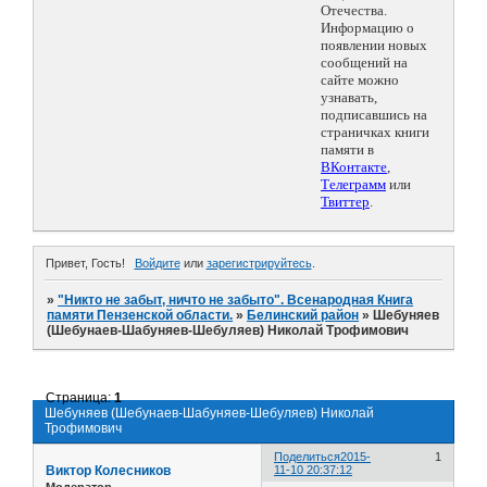
Отечества.
Информацию о
появлении новых
сообщений на
сайте можно
узнавать,
подписавшись на
страничках книги
памяти в
ВКонтакте
,
Телеграмм
или
Твиттер
.
Привет, Гость!
Войдите
или
зарегистрируйтесь
.
»
"Никто не забыт, ничто не забыто". Всенародная Книга
памяти Пензенской области.
»
Белинский район
»
Шебуняев
(Шебунаев-Шабуняев-Шебуляев) Николай Трофимович
Страница:
1
Шебуняев (Шебунаев-Шабуняев-Шебуляев) Николай
Трофимович
Поделиться
2015-
1
Виктор Колесников
11-10 20:37:12