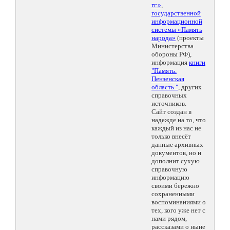
гг.»
,
государственной
информационной
системы «Память
народа»
(проекты
Министерства
обороны РФ),
информация
книги
"Память.
Пензенская
область."
, других
справочных
источников.
Сайт создан в
надежде на то, что
каждый из нас не
только внесёт
данные архивных
документов, но и
дополнит сухую
справочную
информацию
своими бережно
сохраненными
воспоминаниями о
тех, кого уже нет с
нами рядом,
рассказами о ныне