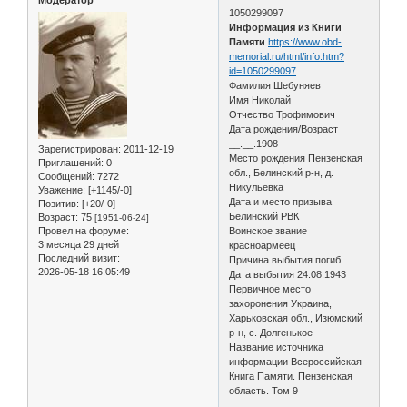
Модератор
1050299097
Информация из Книги
Памяти
https://www.obd-
memorial.ru/html/info.htm?
id=1050299097
Фамилия Шебуняев
Имя Николай
Отчество Трофимович
Дата рождения/Возраст
__.__.1908
Зарегистрирован
: 2011-12-19
Место рождения Пензенская
Приглашений:
0
обл., Белинский р-н, д.
Сообщений:
7272
Никульевка
Уважение:
[+1145/-0]
Дата и место призыва
Позитив:
[+20/-0]
Белинский РВК
Возраст:
75
[1951-06-24]
Провел на форуме:
Воинское звание
3 месяца 29 дней
красноармеец
Последний визит:
Причина выбытия погиб
2026-05-18 16:05:49
Дата выбытия 24.08.1943
Первичное место
захоронения Украина,
Харьковская обл., Изюмский
р-н, с. Долгенькое
Название источника
информации Всероссийская
Книга Памяти. Пензенская
область. Том 9