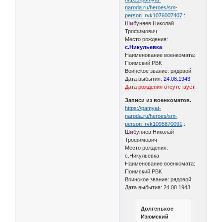
naroda.ru/heroes/sm-
person_rvk1076007407
:
Ш
и
буняев Николай
Трофимович
Место рождения:
с.Никульевка
Наименование военкомата:
Поимский РВК
Воинское звание: рядовой
Дата выбытия:
24.08.1943
Дата рождения отсутствует.
Записи из военкоматов.
https://pamyat-
naroda.ru/heroes/sm-
person_rvk1095870091
:
Ш
и
буняев Николай
Трофимович
Место рождения:
с.Никульевка
Наименование военкомата:
Поимский РВК
Воинское звание: рядовой
Дата выбытия: 24.08.1943
Долгенькое
Изюмский