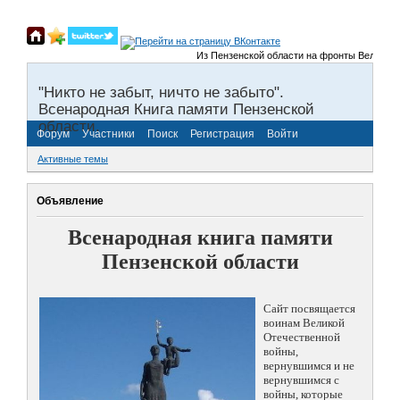
Из Пензенской области на фронты Великой Оте
"Никто не забыт, ничто не забыто".
Всенародная Книга памяти Пензенской
области.
Форум
Участники
Поиск
Регистрация
Войти
Активные темы
Объявление
Всенародная книга памяти
Пензенской области
Сайт посвящается
воинам Великой
Отечественной
войны,
вернувшимся и не
вернувшимся с
войны, которые