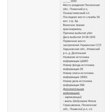
__.__.1920
Место рождения Пензенская
обл., Поимский р-н,
Похвастиевсккий с/с
Последнее место службы 56
мот. стр. Бр.
Воинское звание
красноармеец
Причина выбытия убит
Дата выбытия 24.08.1943
Первичное место
захоронения Украинская ССР,
Харьковская обл., Изюмский
р-н, д. Долгенькая
Название источника
информации ЦАМО
Номер фонда источника
информации 58
Номер описи источника
информации 18001
Номер дела источника
информации 996
Дополнительная
информация:
- заряжающий;
- мать Шебунаева Фекла
Герасимовна, Пензенская
обл., Поимский р-н, с/с