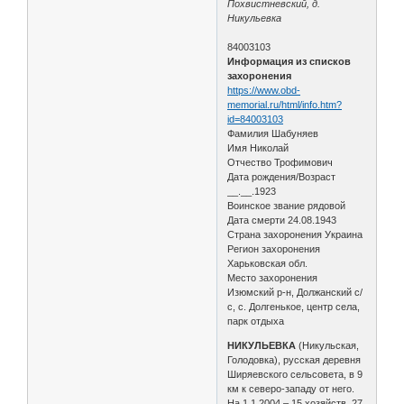
Похвистневский, д.
Никульевка
84003103
Информация из списков
захоронения
https://www.obd-
memorial.ru/html/info.htm?
id=84003103
Фамилия Шабуняев
Имя Николай
Отчество Трофимович
Дата рождения/Возраст
__.__.1923
Воинское звание рядовой
Дата смерти 24.08.1943
Страна захоронения Украина
Регион захоронения
Харьковская обл.
Место захоронения
Изюмский р-н, Должанский с/
с, с. Долгенькое, центр села,
парк отдыха
НИКУЛЬЕВКА
(Никульская,
Голодовка), русская деревня
Ширяевского сельсовета, в 9
км к северо-западу от него.
На 1.1.2004 – 15 хозяйств, 27