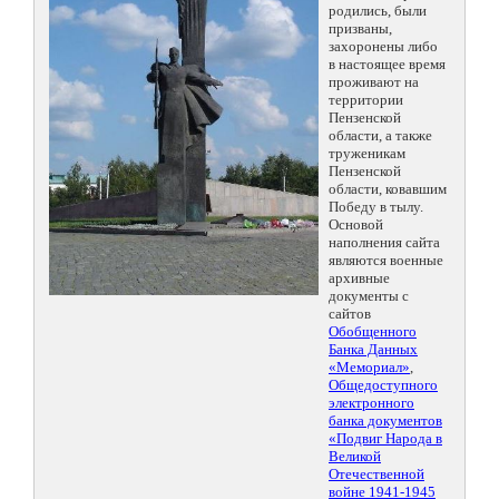
родились, были
призваны,
захоронены либо
в настоящее время
проживают на
территории
Пензенской
области, а также
труженикам
Пензенской
области, ковавшим
Победу в тылу.
Основой
наполнения сайта
являются военные
архивные
документы с
сайтов
Обобщенного
Банка Данных
«Мемориал»
,
Общедоступного
электронного
банка документов
«Подвиг Народа в
Великой
Отечественной
войне 1941-1945