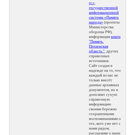
гг.»
,
государственной
информационной
системы «Память
народа»
(проекты
Министерства
обороны РФ),
информация
книги
"Память.
Пензенская
область."
, других
справочных
источников.
Сайт создан в
надежде на то, что
каждый из нас не
только внесёт
данные архивных
документов, но и
дополнит сухую
справочную
информацию
своими бережно
сохраненными
воспоминаниями о
тех, кого уже нет с
нами рядом,
рассказами о ныне