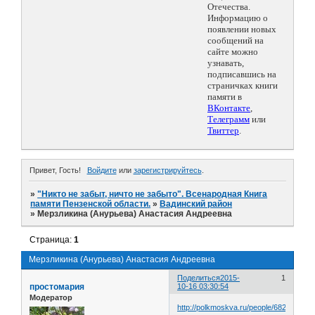
Отечества.
Информацию о
появлении новых
сообщений на
сайте можно
узнавать,
подписавшись на
страничках книги
памяти в
ВКонтакте
,
Телеграмм
или
Твиттер
.
Привет, Гость!
Войдите
или
зарегистрируйтесь
.
»
"Никто не забыт, ничто не забыто". Всенародная Книга
памяти Пензенской области.
»
Вадинский район
»
Мерзликина (Анурьева) Анастасия Андреевна
Страница:
1
Мерзликина (Анурьева) Анастасия Андреевна
Поделиться
2015-
1
простомария
10-16 03:30:54
Модератор
http://polkmoskva.ru/people/682627/