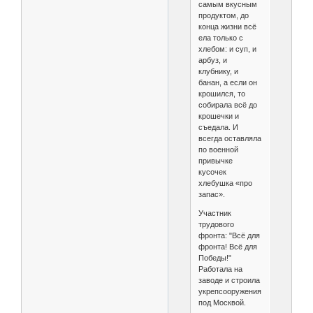
самым вкусным
продуктом, до
конца жизни всё
ела только с
хлебом: и суп, и
арбуз, и
клубнику, и
банан, а если он
крошился, то
собирала всё до
крошечки и
съедала. И
всегда оставляла
по военной
привычке
кусочек
хлебушка «про
запас».
Участник
трудового
фронта: "Всё для
фронта! Всё для
Победы!"
Работала на
заводе и строила
укрепсооружения
под Москвой.