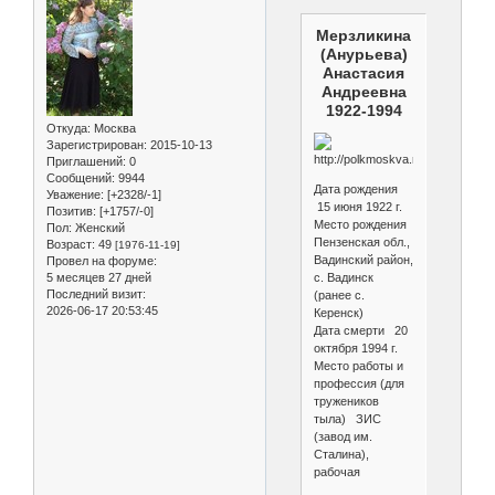
Мерзликина
(Анурьева)
Анастасия
Андреевна
1922-1994
Откуда:
Москва
Зарегистрирован
: 2015-10-13
Приглашений:
0
Сообщений:
9944
Дата рождения
Уважение:
[+2328/-1]
15 июня 1922 г.
Позитив:
[+1757/-0]
Место рождения
Пол:
Женский
Пензенская обл.,
Возраст:
49
[1976-11-19]
Вадинский район,
Провел на форуме:
5 месяцев 27 дней
с. Вадинск
Последний визит:
(ранее с.
2026-06-17 20:53:45
Керенск)
Дата смерти 20
октября 1994 г.
Место работы и
профессия (для
тружеников
тыла) ЗИС
(завод им.
Сталина),
рабочая