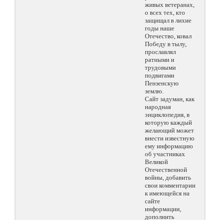
живых ветеранах,
о всех тех, кто
защищал в лихие
годы наше
Отечество, ковал
Победу в тылу,
прославлял
ратными и
трудовыми
подвигами
Пензенскую
землю.
Сайт задуман, как
народная
энциклопедия, в
которую каждый
желающий может
внести известную
ему информацию
об участниках
Великой
Отечественной
войны, добавить
свои комментарии
к имеющейся на
сайте
информации,
дополнить