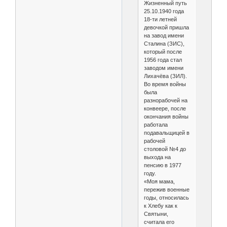
Жизненный путь
25.10.1940 года
18-ти летней
девочкой пришла
на завод имени
Сталина (ЗИС),
который после
1956 года стал
заводом имени
Лихачёва (ЗИЛ).
Во время войны
была
разнорабочей на
конвеере, после
окончания войны
работала
подавальщицей в
рабочей
столовой №4 до
выхода на
пенсию в 1977
году.
«Моя мама,
пережив военные
годы, относилась
к Хлебу как к
Святыни,
считала его