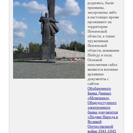
родились, были
призваны,
захоронены либо
в настоящее время
проживают на
территории
Пензенской
области, а также
труженикам
Пензенской
области, ковавшим
Победу в тылу.
Основой
наполнения сайта
являются военные
архивные
документы с
сайтов
Обобщенного
Банка Данных
«Мемориал»
,
Общедоступного
электронного
банка документов
«Подвиг Народа в
Великой
Отечественной
войне 1941-1945