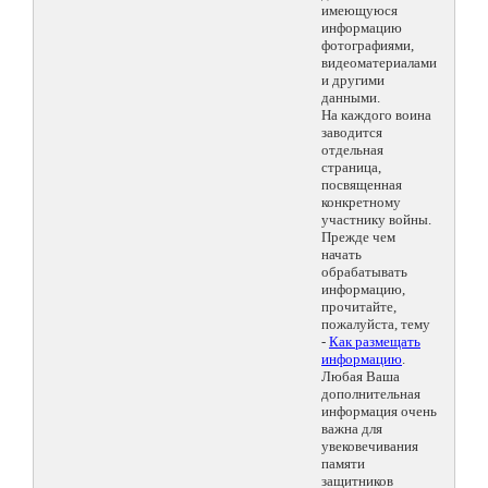
имеющуюся
информацию
фотографиями,
видеоматериалами
и другими
данными.
На каждого воина
заводится
отдельная
страница,
посвященная
конкретному
участнику войны.
Прежде чем
начать
обрабатывать
информацию,
прочитайте,
пожалуйста, тему
-
Как размещать
информацию
.
Любая Ваша
дополнительная
информация очень
важна для
увековечивания
памяти
защитников