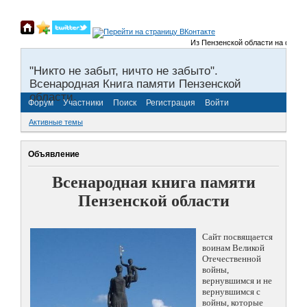
Из Пензенской области на фронты 
"Никто не забыт, ничто не забыто".
Всенародная Книга памяти Пензенской
области.
Форум
Участники
Поиск
Регистрация
Войти
Активные темы
Объявление
Всенародная книга памяти
Пензенской области
Сайт посвящается
воинам Великой
Отечественной
войны,
вернувшимся и не
вернувшимся с
войны, которые