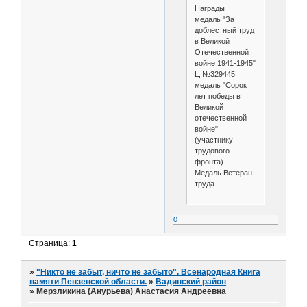
Награды
медаль "За
доблестный труд
в Великой
Отечественной
войне 1941-1945"
Ц №329445
медаль "Сорок
лет победы в
Великой
отечественной
войне"
(участнику
трудового
фронта)
Медаль Ветеран
труда
0
Страница:
1
»
"Никто не забыт, ничто не забыто". Всенародная Книга
памяти Пензенской области.
»
Вадинский район
»
Мерзликина (Анурьева) Анастасия Андреевна