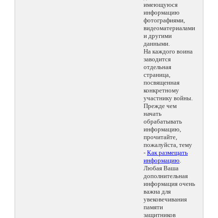
имеющуюся
информацию
фотографиями,
видеоматериалами
и другими
данными.
На каждого воина
заводится
отдельная
страница,
посвященная
конкретному
участнику войны.
Прежде чем
начать
обрабатывать
информацию,
прочитайте,
пожалуйста, тему
-
Как размещать
информацию
.
Любая Ваша
дополнительная
информация очень
важна для
увековечивания
памяти
защитников