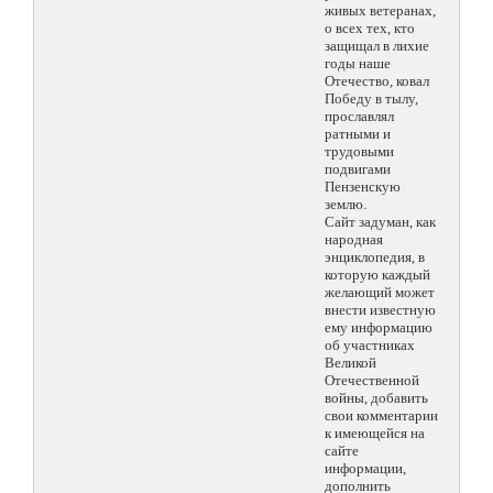
живых ветеранах,
о всех тех, кто
защищал в лихие
годы наше
Отечество, ковал
Победу в тылу,
прославлял
ратными и
трудовыми
подвигами
Пензенскую
землю.
Сайт задуман, как
народная
энциклопедия, в
которую каждый
желающий может
внести известную
ему информацию
об участниках
Великой
Отечественной
войны, добавить
свои комментарии
к имеющейся на
сайте
информации,
дополнить