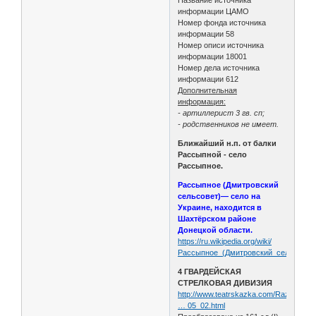
информации ЦАМО
Номер фонда источника
информации 58
Номер описи источника
информации 18001
Номер дела источника
информации 612
Дополнительная
информация:
- артиллерист 3 гв. сп;
- родственников не имеет.
Ближайший н.п. от балки
Рассыпной - село
Рассыпное.
Рассыпное (Дмитровский
сельсовет)— село на
Украине, находится в
Шахтёрском районе
Донецкой области.
https://ru.wikipedia.org/wiki/
Рассыпное_(Дмитровский_сельсовет
4 ГВАРДЕЙСКАЯ
СТРЕЛКОВАЯ ДИВИЗИЯ
http://www.teatrskazka.com/Raznoe/Pe
… 05_02.html