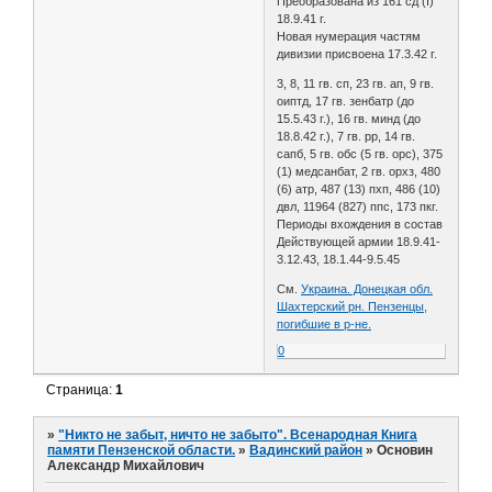
Преобразована из 161 сд (I)
18.9.41 г.
Новая нумерация частям
дивизии присвоена 17.3.42 г.
3, 8, 11 гв. сп, 23 гв. ап, 9 гв.
оиптд, 17 гв. зенбатр (до
15.5.43 г.), 16 гв. минд (до
18.8.42 г.), 7 гв. рр, 14 гв.
сапб, 5 гв. обс (5 гв. орс), 375
(1) медсанбат, 2 гв. орхз, 480
(6) атр, 487 (13) пхп, 486 (10)
двл, 11964 (827) ппс, 173 пкг.
Периоды вхождения в состав
Действующей армии 18.9.41-
3.12.43, 18.1.44-9.5.45
См.
Украина. Донецкая обл.
Шахтерский рн. Пензенцы,
погибшие в р-не.
0
Страница:
1
»
"Никто не забыт, ничто не забыто". Всенародная Книга
памяти Пензенской области.
»
Вадинский район
»
Основин
Александр Михайлович