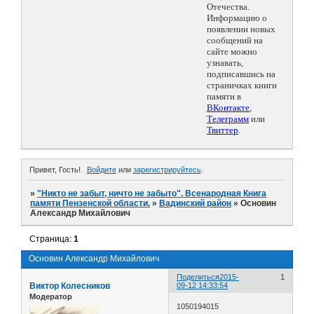
Отечества.
Информацию о
появлении новых
сообщений на
сайте можно
узнавать,
подписавшись на
страничках книги
памяти в
ВКонтакте
,
Телеграмм
или
Твиттер
.
Привет, Гость!
Войдите
или
зарегистрируйтесь
.
»
"Никто не забыт, ничто не забыто". Всенародная Книга
памяти Пензенской области.
»
Вадинский район
»
Основин
Александр Михайлович
Страница:
1
Основин Александр Михайлович
Поделиться
2015-
1
Виктор Колесников
09-12 14:33:54
Модератор
1050194015