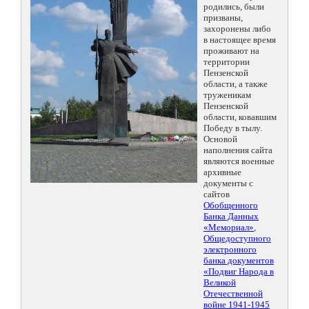
родились, были
призваны,
захоронены либо
в настоящее время
проживают на
территории
Пензенской
области, а также
труженикам
Пензенской
области, ковавшим
Победу в тылу.
Основой
наполнения сайта
являются военные
архивные
документы с
сайтов
Обобщенного
Банка Данных
«Мемориал»
,
Общедоступного
электронного
банка документов
«Подвиг Народа в
Великой
Отечественной
войне 1941-1945