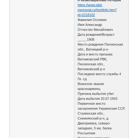
https://www.obd-
memorial.ru/html/info.htm?
id=2218102
Фамилия Основин
Имя Александр
Отчество Михайлович
Дата рождения/Возраст
__.__.1908
Место рождения Пензенская
обл., Ватницкий р-н
Дата и место призыва
Ватниковский РВК,
Пензенская обл.,
Ватниковский р-н
Последнее место службы 4
Гв. сд
Воинское звание
красноармеец
Причина выбытия убит
Дата выбытия 20.07.1943
Первичное место
захоронения Украинская ССР,
Сталинская обл.,
Снежнянский р-н, д.
Дмитриевка, северо-
западнее, 5 км, балка
Россыпная
Название источника