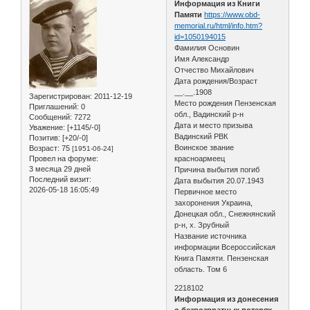
Информация из Книги
Памяти
https://www.obd-
memorial.ru/html/info.htm?
id=1050194015
Фамилия Основин
Имя Александр
Отчество Михайлович
Дата рождения/Возраст
__.__.1908
Зарегистрирован
: 2011-12-19
Место рождения Пензенская
Приглашений:
0
обл., Вадинский р-н
Сообщений:
7272
Дата и место призыва
Уважение:
[+1145/-0]
Вадинский РВК
Позитив:
[+20/-0]
Воинское звание
Возраст:
75
[1951-06-24]
Провел на форуме:
красноармеец
3 месяца 29 дней
Причина выбытия погиб
Последний визит:
Дата выбытия 20.07.1943
2026-05-18 16:05:49
Первичное место
захоронения Украина,
Донецкая обл., Снежнянский
р-н, х. Зрубный
Название источника
информации Всероссийская
Книга Памяти. Пензенская
область. Том 6
2218102
Информация из донесения
о безвозвратных потерях