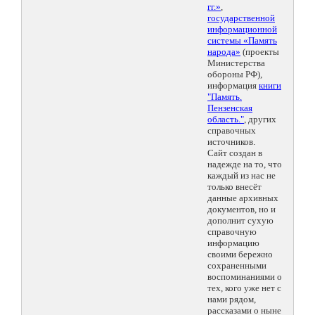
гг.»
,
государственной
информационной
системы «Память
народа»
(проекты
Министерства
обороны РФ),
информация
книги
"Память.
Пензенская
область."
, других
справочных
источников.
Сайт создан в
надежде на то, что
каждый из нас не
только внесёт
данные архивных
документов, но и
дополнит сухую
справочную
информацию
своими бережно
сохраненными
воспоминаниями о
тех, кого уже нет с
нами рядом,
рассказами о ныне