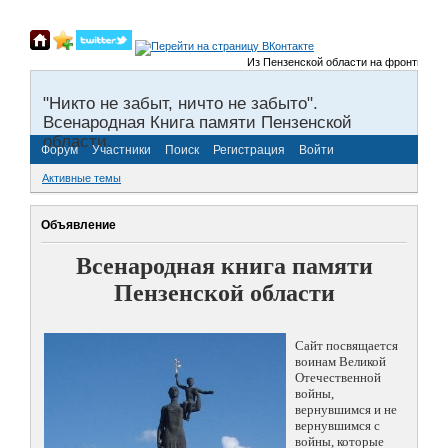
Из Пензенской области на фронты Велико
"Никто не забыт, ничто не забыто".
Всенародная Книга памяти Пензенской
области.
Форум
Участники
Поиск
Регистрация
Войти
Активные темы
Объявление
Всенародная книга памяти
Пензенской области
Сайт посвящается
воинам Великой
Отечественной
войны,
вернувшимся и не
вернувшимся с
войны, которые