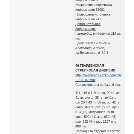
Номер описи источника
информации 18001
Номер дела источника
информации 747
Дополнительная
информация:
- командир отделения 119 гв.
сп;
- родственник Мнекин
Александр, г.пенза,
ул.Вяземская, д. 39-1
40 ГВАРДЕЙСКАЯ
СТРЕЛКОВАЯ ДИВИЗИЯ
http://www.teatrskazka.com/Raznoe/Pe
… 05_02.html
Сформирована на базе 6 вдк.
111, 116 и 119 гв. сп, 90 гв. ап,
41 гв. оиптд, 38 гв. зенбатр
(до 20.4.43 г.), 36 гв. рр, 42 гв.
сапб, 163 гв. обс (56 гв. орс),
513 (43) медсанбат, 39 гв.
орхз, 599 (41) атр, 630 (45)
пхп, 632 (44) двл, 2157 ппс,
488 пкг.
Периоды вхождения в состав