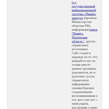
гг.»
,
государственной
информационной
системы «Память
народа»
(проекты
Министерства
обороны РФ),
информация
книги
"Память.
Пензенская
область."
, других
справочных
источников.
Сайт создан в
надежде на то, что
каждый из нас не
только внесёт
данные архивных
документов, но и
дополнит сухую
справочную
информацию
своими бережно
сохраненными
воспоминаниями о
тех, кого уже нет с
нами рядом,
рассказами о ныне