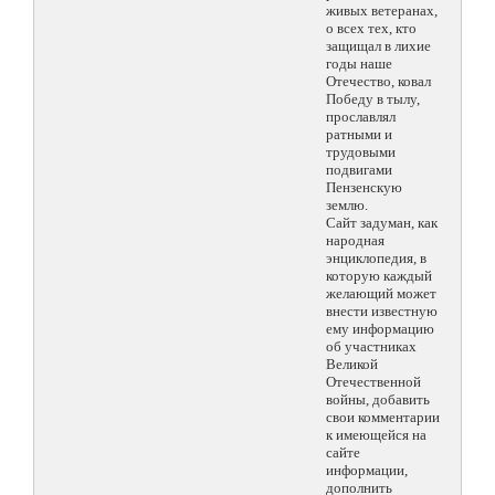
живых ветеранах,
о всех тех, кто
защищал в лихие
годы наше
Отечество, ковал
Победу в тылу,
прославлял
ратными и
трудовыми
подвигами
Пензенскую
землю.
Сайт задуман, как
народная
энциклопедия, в
которую каждый
желающий может
внести известную
ему информацию
об участниках
Великой
Отечественной
войны, добавить
свои комментарии
к имеющейся на
сайте
информации,
дополнить