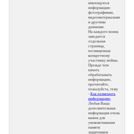
имеющуюся
информацию
фотографиями,
видеоматериалами
и другими
данными.
На каждого воина
заводится
отдельная
страница,
посвященная
конкретному
участнику войны.
Прежде чем
начать
обрабатывать
информацию,
прочитайте,
пожалуйста, тему
-
Как размещать
информацию
.
Любая Ваша
дополнительная
информация очень
важна для
увековечивания
памяти
защитников