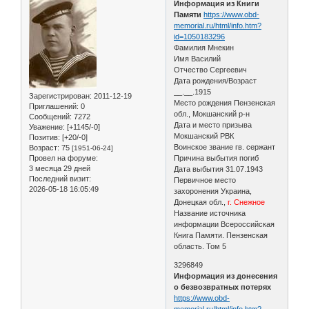
Информация из Книги
Памяти
https://www.obd-
memorial.ru/html/info.htm?
id=1050183296
Фамилия Мнекин
Имя Василий
Отчество Сергеевич
Дата рождения/Возраст
__.__.1915
Зарегистрирован
: 2011-12-19
Место рождения Пензенская
Приглашений:
0
обл., Мокшанский р-н
Сообщений:
7272
Дата и место призыва
Уважение:
[+1145/-0]
Мокшанский РВК
Позитив:
[+20/-0]
Воинское звание гв. сержант
Возраст:
75
[1951-06-24]
Провел на форуме:
Причина выбытия погиб
3 месяца 29 дней
Дата выбытия 31.07.1943
Последний визит:
Первичное место
2026-05-18 16:05:49
захоронения Украина,
Донецкая обл.,
г. Снежное
Название источника
информации Всероссийская
Книга Памяти. Пензенская
область. Том 5
3296849
Информация из донесения
о безвозвратных потерях
https://www.obd-
memorial.ru/html/info.htm?