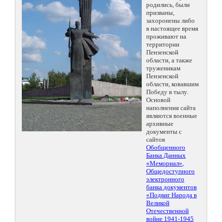
родились, были
призваны,
захоронены либо
в настоящее время
проживают на
территории
Пензенской
области, а также
труженикам
Пензенской
области, ковавшим
Победу в тылу.
Основой
наполнения сайта
являются военные
архивные
документы с
сайтов
Обобщенного
Банка Данных
«Мемориал»
,
Общедоступного
электронного
банка документов
«Подвиг Народа в
Великой
Отечественной
войне 1941-1945