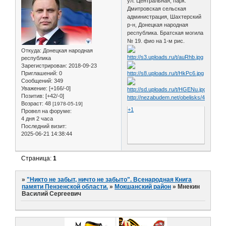
ул. Центральная, парк.
Дмитровская сельская
администрация, Шахтерский
р-н, Донецкая народная
республика. Братская могила
№ 19. фио на 1-м рис.
Откуда:
Донецкая народная
республика
Зарегистрирован
: 2018-09-23
Приглашений:
0
Сообщений:
349
Уважение:
[+166/-0]
Позитив:
[+42/-0]
http://nezabudem.net/obelisks/4833
Возраст:
48
[1978-05-19]
+1
Провел на форуме:
4 дня 2 часа
Последний визит:
2025-06-21 14:38:44
Страница:
1
»
"Никто не забыт, ничто не забыто". Всенародная Книга
памяти Пензенской области.
»
Мокшанский район
»
Мнекин
Василий Сергеевич