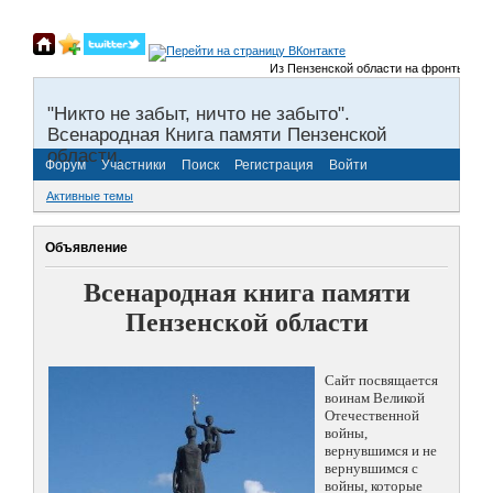
Из Пензенской области на фронты Велико
"Никто не забыт, ничто не забыто".
Всенародная Книга памяти Пензенской
области.
Форум
Участники
Поиск
Регистрация
Войти
Активные темы
Объявление
Всенародная книга памяти
Пензенской области
Сайт посвящается
воинам Великой
Отечественной
войны,
вернувшимся и не
вернувшимся с
войны, которые