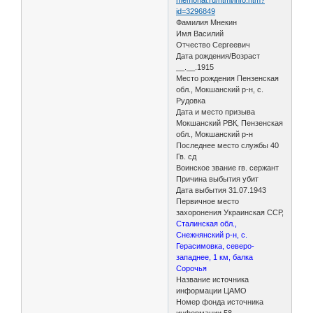
id=3296849
Фамилия Мнекин
Имя Василий
Отчество Сергеевич
Дата рождения/Возраст
__.__.1915
Место рождения Пензенская
обл., Мокшанский р-н, с.
Рудовка
Дата и место призыва
Мокшанский РВК, Пензенская
обл., Мокшанский р-н
Последнее место службы 40
Гв. сд
Воинское звание гв. сержант
Причина выбытия убит
Дата выбытия 31.07.1943
Первичное место
захоронения Украинская ССР,
Сталинская обл.,
Снежнянский р-н, с.
Герасимовка, северо-
западнее, 1 км, балка
Сорочья
Название источника
информации ЦАМО
Номер фонда источника
информации 58