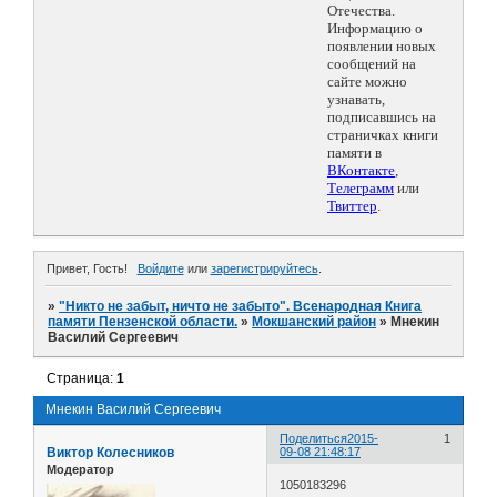
Отечества.
Информацию о
появлении новых
сообщений на
сайте можно
узнавать,
подписавшись на
страничках книги
памяти в
ВКонтакте
,
Телеграмм
или
Твиттер
.
Привет, Гость!
Войдите
или
зарегистрируйтесь
.
»
"Никто не забыт, ничто не забыто". Всенародная Книга
памяти Пензенской области.
»
Мокшанский район
»
Мнекин
Василий Сергеевич
Страница:
1
Мнекин Василий Сергеевич
Поделиться
2015-
1
Виктор Колесников
09-08 21:48:17
Модератор
1050183296