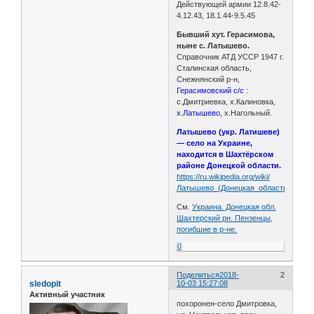
Действующей армии 12.8.42-
4.12.43, 18.1.44-9.5.45
Бывший хут. Герасимова,
ныне с. Латышево.
Справочник АТД УССР 1947 г.
Сталинская область,
Снежнянский р-н,
Герасимовский с/с
:
с.Дмитриевка, х.Калиновка,
х.Латышево
, х.Нагольный.
Латышево (укр. Латишеве)
— село на Украине,
находится в Шахтёрском
районе Донецкой области.
https://ru.wikipedia.org/wiki/
Латышево_(Донецкая_область)
См.
Украина. Донецкая обл.
Шахтерский рн. Пензенцы,
погибшие в р-не.
0
Поделиться
2018-
2
sledopit
10-03 15:27:08
Активный участник
похоронен-село Дмитровка,