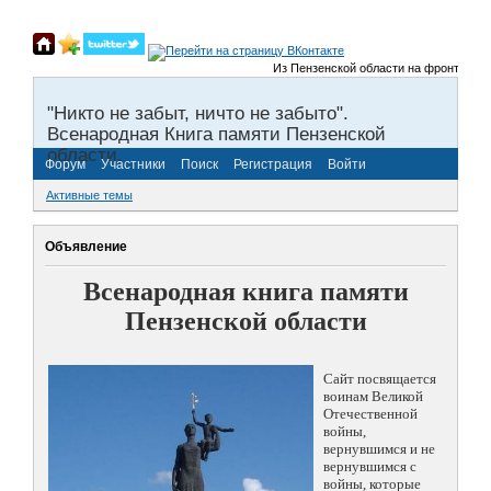
Из Пензенской области на фронты Велик
"Никто не забыт, ничто не забыто".
Всенародная Книга памяти Пензенской
области.
Форум
Участники
Поиск
Регистрация
Войти
Активные темы
Объявление
Всенародная книга памяти
Пензенской области
Сайт посвящается
воинам Великой
Отечественной
войны,
вернувшимся и не
вернувшимся с
войны, которые