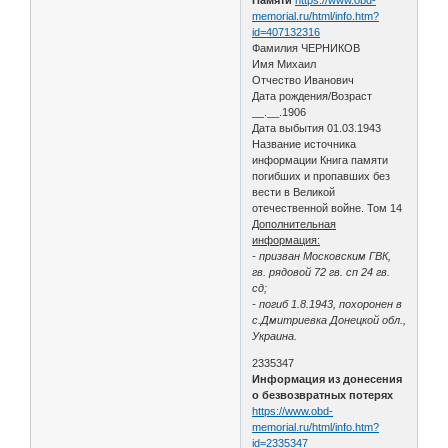
memorial.ru/html/info.htm?
id=407132316
Фамилия ЧЕРНИКОВ
Имя Михаил
Отчество Иванович
Дата рождения/Возраст
__.__.1906
Дата выбытия 01.03.1943
Название источника
информации Книга памяти
погибших и пропавших без
вести в Великой
отечественной войне. Том 14
Дополнительная
информация:
- призван Московским ГВК,
гв. рядовой 72 гв. сп 24 гв.
сд;
- погиб 1.8.1943, похоронен в
с.Дмитриевка Донецкой обл.,
Украина.
2335347
Информация из донесения
о безвозвратных потерях
https://www.obd-
memorial.ru/html/info.htm?
id=2335347