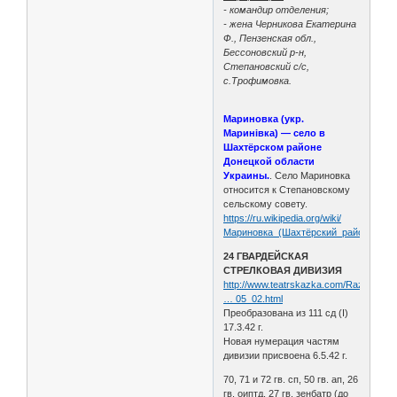
- командир отделения;
- жена Черникова Екатерина
Ф., Пензенская обл.,
Бессоновский р-н,
Степановский с/с,
с.Трофимовка.
Мариновка (укр.
Маринівка) — село в
Шахтёрском районе
Донецкой области
Украины.
. Село Мариновка
относится к Степановскому
сельскому совету.
https://ru.wikipedia.org/wiki/
Мариновка_(Шахтёрский_район)
24 ГВАРДЕЙСКАЯ
СТРЕЛКОВАЯ ДИВИЗИЯ
http://www.teatrskazka.com/Raznoe/Pe
… 05_02.html
Преобразована из 111 сд (I)
17.3.42 г.
Новая нумерация частям
дивизии присвоена 6.5.42 г.
70, 71 и 72 гв. сп, 50 гв. ап, 26
гв. оиптд, 27 гв. зенбатр (до