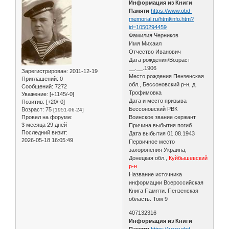
Информация из Книги
Памяти
https://www.obd-
memorial.ru/html/info.htm?
id=1050294459
Фамилия Черников
Имя Михаил
Отчество Иванович
Дата рождения/Возраст
__.__.1906
Зарегистрирован
: 2011-12-19
Место рождения Пензенская
Приглашений:
0
обл., Бессоновский р-н, д.
Сообщений:
7272
Трофимовка
Уважение:
[+1145/-0]
Дата и место призыва
Позитив:
[+20/-0]
Бессоновский РВК
Возраст:
75
[1951-06-24]
Провел на форуме:
Воинское звание сержант
3 месяца 29 дней
Причина выбытия погиб
Последний визит:
Дата выбытия 01.08.1943
2026-05-18 16:05:49
Первичное место
захоронения Украина,
Донецкая обл.,
Куйбышевский
р-н
Название источника
информации Всероссийская
Книга Памяти. Пензенская
область. Том 9
407132316
Информация из Книги
Памяти
https://www.obd-