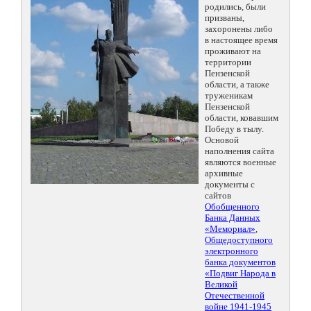
родились, были
призваны,
захоронены либо
в настоящее время
проживают на
территории
Пензенской
области, а также
труженикам
Пензенской
области, ковавшим
Победу в тылу.
Основой
наполнения сайта
являются военные
архивные
документы с
сайтов
Обобщенного
Банка Данных
«Мемориал»
,
Общедоступного
электронного
банка документов
«Подвиг Народа в
Великой
Отечественной
войне 1941-1945