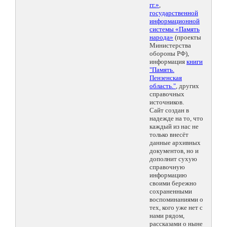
гг.»
,
государственной
информационной
системы «Память
народа»
(проекты
Министерства
обороны РФ),
информация
книги
"Память.
Пензенская
область."
, других
справочных
источников.
Сайт создан в
надежде на то, что
каждый из нас не
только внесёт
данные архивных
документов, но и
дополнит сухую
справочную
информацию
своими бережно
сохраненными
воспоминаниями о
тех, кого уже нет с
нами рядом,
рассказами о ныне