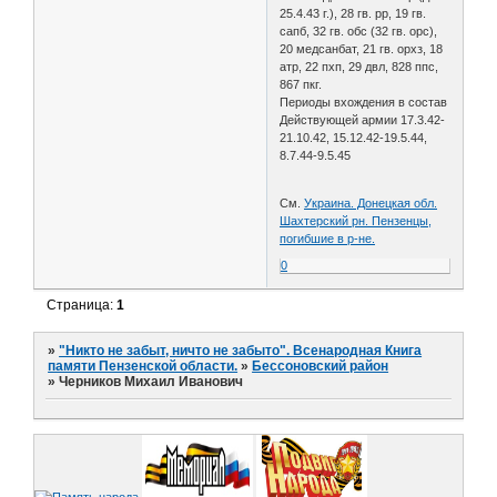
25.4.43 г.), 28 гв. рр, 19 гв.
сапб, 32 гв. обс (32 гв. орс),
20 медсанбат, 21 гв. орхз, 18
атр, 22 пхп, 29 двл, 828 ппс,
867 пкг.
Периоды вхождения в состав
Действующей армии 17.3.42-
21.10.42, 15.12.42-19.5.44,
8.7.44-9.5.45
См.
Украина. Донецкая обл.
Шахтерский рн. Пензенцы,
погибшие в р-не.
0
Страница:
1
»
"Никто не забыт, ничто не забыто". Всенародная Книга
памяти Пензенской области.
»
Бессоновский район
»
Черников Михаил Иванович