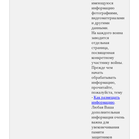
имеющуюся
информацию
фотографиями,
видеоматериалами
и другими
данными.
На каждого воина
заводится
отдельная
страница,
посвященная
конкретному
участнику войны.
Прежде чем
начать
обрабатывать
информацию,
прочитайте,
пожалуйста, тему
-
Как размещать
информацию
.
Любая Ваша
дополнительная
информация очень
важна для
увековечивания
памяти
защитников