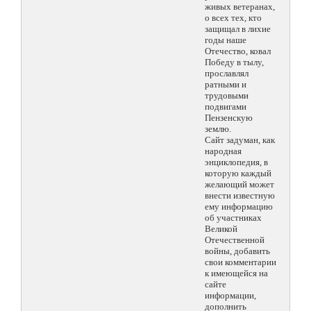
живых ветеранах,
о всех тех, кто
защищал в лихие
годы наше
Отечество, ковал
Победу в тылу,
прославлял
ратными и
трудовыми
подвигами
Пензенскую
землю.
Сайт задуман, как
народная
энциклопедия, в
которую каждый
желающий может
внести известную
ему информацию
об участниках
Великой
Отечественной
войны, добавить
свои комментарии
к имеющейся на
сайте
информации,
дополнить