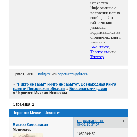
Отечества.
Информацию о
появлении новых
сообщений на
сайте можно
узнавать,
подписавшись на
страничках книги
памяти в
ВКонтакте
,
Телеграмм
или
Твиттер
.
Привет, Гость!
Войдите
или
зарегистрируйтесь
.
»
"Никто не забыт, ничто не забыто". Всенародная Книга
памяти Пензенской области.
»
Бессоновский район
»
Черников Михаил Иванович
Страница:
1
Черников Михаил Иванович
Поделиться
2015-
1
Виктор Колесников
08-31 15:37:07
Модератор
1050294459