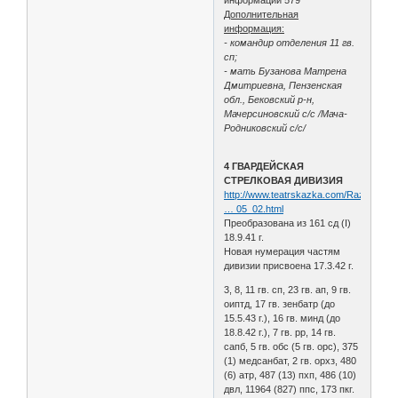
Дополнительная
информация:
- командир отделения 11 гв.
сп;
- мать Бузанова Матрена
Дмитриевна, Пензенская
обл., Бековский р-н,
Мачерсиновский с/с /Мача-
Родниковский с/с/
4 ГВАРДЕЙСКАЯ
СТРЕЛКОВАЯ ДИВИЗИЯ
http://www.teatrskazka.com/Raznoe/Pe
… 05_02.html
Преобразована из 161 сд (I)
18.9.41 г.
Новая нумерация частям
дивизии присвоена 17.3.42 г.
3, 8, 11 гв. сп, 23 гв. ап, 9 гв.
оиптд, 17 гв. зенбатр (до
15.5.43 г.), 16 гв. минд (до
18.8.42 г.), 7 гв. рр, 14 гв.
сапб, 5 гв. обс (5 гв. орс), 375
(1) медсанбат, 2 гв. орхз, 480
(6) атр, 487 (13) пхп, 486 (10)
двл, 11964 (827) ппс, 173 пкг.