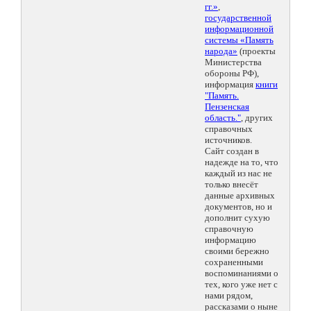
гг.»
,
государственной
информационной
системы «Память
народа»
(проекты
Министерства
обороны РФ),
информация
книги
"Память.
Пензенская
область."
, других
справочных
источников.
Сайт создан в
надежде на то, что
каждый из нас не
только внесёт
данные архивных
документов, но и
дополнит сухую
справочную
информацию
своими бережно
сохраненными
воспоминаниями о
тех, кого уже нет с
нами рядом,
рассказами о ныне