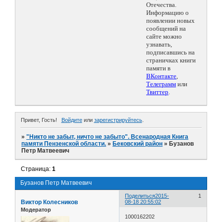
Отечества.
Информацию о
появлении новых
сообщений на
сайте можно
узнавать,
подписавшись на
страничках книги
памяти в
ВКонтакте
,
Телеграмм
или
Твиттер
.
Привет, Гость!
Войдите
или
зарегистрируйтесь
.
»
"Никто не забыт, ничто не забыто". Всенародная Книга
памяти Пензенской области.
»
Бековский район
»
Бузанов
Петр Матвеевич
Страница:
1
Бузанов Петр Матвеевич
Поделиться
2015-
1
Виктор Колесников
08-18 20:55:02
Модератор
1000162202