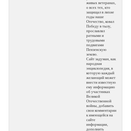
живых ветеранах,
о всех тех, кто
защищал в лихие
годы наше
Отечество, ковал
Победу в тылу,
прославлял
ратными и
трудовыми
подвигами
Пензенскую
землю.
Сайт задуман, как
народная
энциклопедия, в
которую каждый
желающий может
внести известную
ему информацию
об участниках
Великой
Отечественной
войны, добавить
свои комментарии
к имеющейся на
сайте
информации,
дополнить