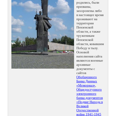
родились, были
призваны,
захоронены либо
в настоящее время
проживают на
территории
Пензенской
области, а также
труженикам
Пензенской
области, ковавшим
Победу в тылу.
Основой
наполнения сайта
являются военные
архивные
документы с
сайтов
Обобщенного
Банка Данных
«Мемориал»
,
Общедоступного
электронного
банка документов
«Подвиг Народа в
Великой
Отечественной
войне 1941-1945