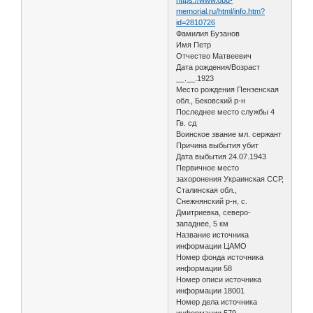
memorial.ru/html/info.htm?
id=2810726
Фамилия Бузанов
Имя Петр
Отчество Матвеевич
Дата рождения/Возраст
__.__.1923
Место рождения Пензенская
обл., Бековский р-н
Последнее место службы 4
Гв. сд
Воинское звание мл. сержант
Причина выбытия убит
Дата выбытия 24.07.1943
Первичное место
захоронения Украинская ССР,
Сталинская обл.,
Снежнянский р-н, с.
Дмитриевка, северо-
западнее, 5 км
Название источника
информации ЦАМО
Номер фонда источника
информации 58
Номер описи источника
информации 18001
Номер дела источника
информации 579