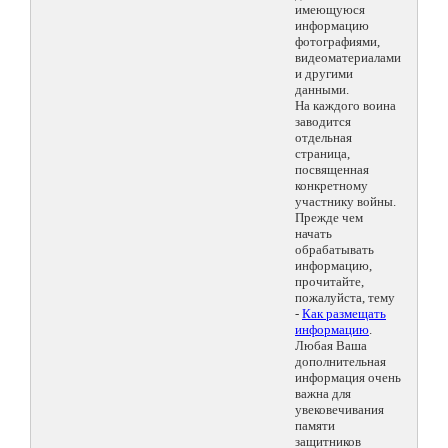
имеющуюся
информацию
фотографиями,
видеоматериалами
и другими
данными.
На каждого воина
заводится
отдельная
страница,
посвященная
конкретному
участнику войны.
Прежде чем
начать
обрабатывать
информацию,
прочитайте,
пожалуйста, тему
-
Как размещать
информацию
.
Любая Ваша
дополнительная
информация очень
важна для
увековечивания
памяти
защитников