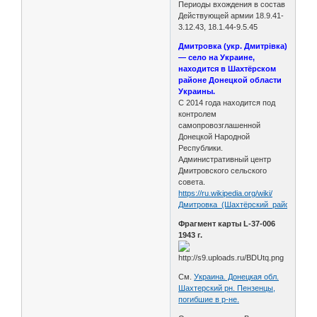
Периоды вхождения в состав
Действующей армии 18.9.41-
3.12.43, 18.1.44-9.5.45
Дмитровка (укр. Дмитрівка)
— село на Украине,
находится в Шахтёрском
районе Донецкой области
Украины.
C 2014 года находится под
контролем
самопровозглашенной
Донецкой Народной
Республики.
Административный центр
Дмитровского сельского
совета.
https://ru.wikipedia.org/wiki/
Дмитровка_(Шахтёрский_район)
Фрагмент карты L-37-006
1943 г.
См.
Украина. Донецкая обл.
Шахтерский рн. Пензенцы,
погибшие в р-не.