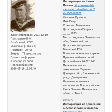
Информация из Книги
Памяти
https://www.obd-
memorial.ru/html/info.htm?
id=1000162202
Фамилия Бузанов
Имя Петр
Отчество Матвеевич
Дата рождения/Возраст
__.__.1923
Зарегистрирован
: 2011-12-19
Место рождения Пензенская
Приглашений:
0
обл., Бековский р-н
Сообщений:
7272
Дата и место призыва
Уважение:
[+1145/-0]
Бековский РВК
Позитив:
[+20/-0]
Воинское звание мл. сержант
Возраст:
75
[1951-06-24]
Провел на форуме:
Причина выбытия погиб
3 месяца 29 дней
Дата выбытия 24.07.1943
Последний визит:
Первичное место
2026-05-18 16:05:49
захоронения Украина,
Донецкая обл., Снежнянский
р-н, д. Дмитриевка
Название источника
информации Всероссийская
Книга Памяти. Пензенская
область. Том 1
2810727
Информация из донесения
о безвозвратных потерях
https://www.obd-