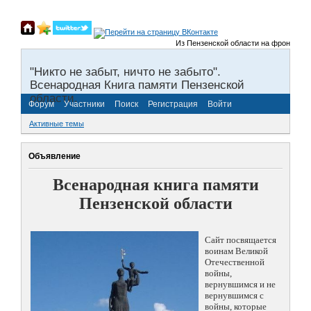
Из Пензенской области на фронты Вели
"Никто не забыт, ничто не забыто".
Всенародная Книга памяти Пензенской
области.
Форум
Участники
Поиск
Регистрация
Войти
Активные темы
Объявление
Всенародная книга памяти
Пензенской области
Сайт посвящается
воинам Великой
Отечественной
войны,
вернувшимся и не
вернувшимся с
войны, которые