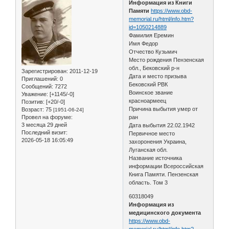
Информация из Книги
Памяти
https://www.obd-
memorial.ru/html/info.htm?
id=1050214889
Фамилия Еремин
Имя Федор
Отчество Кузьмич
Место рождения Пензенская
обл., Бековский р-н
Зарегистрирован
: 2011-12-19
Дата и место призыва
Приглашений:
0
Бековский РВК
Сообщений:
7272
Воинское звание
Уважение:
[+1145/-0]
красноармеец
Позитив:
[+20/-0]
Причина выбытия умер от
Возраст:
75
[1951-06-24]
Провел на форуме:
ран
3 месяца 29 дней
Дата выбытия 22.02.1942
Последний визит:
Первичное место
2026-05-18 16:05:49
захоронения Украина,
Луганская обл.
Название источника
информации Всероссийская
Книга Памяти. Пензенская
область. Том 3
60318049
Информация из
медицинского документа
https://www.obd-
memorial.ru/html/info.htm?