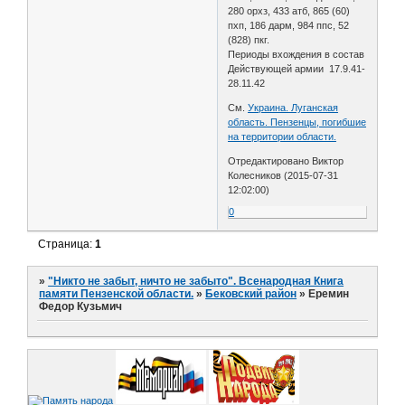
280 орхз, 433 атб, 865 (60)
пхп, 186 дарм, 984 ппс, 52
(828) пкг.
Периоды вхождения в состав
Действующей армии 17.9.41-
28.11.42
См.
Украина. Луганская
область. Пензенцы, погибшие
на территории области.
Отредактировано Виктор
Колесников (2015-07-31
12:02:00)
0
Страница:
1
»
"Никто не забыт, ничто не забыто". Всенародная Книга
памяти Пензенской области.
»
Бековский район
»
Еремин
Федор Кузьмич