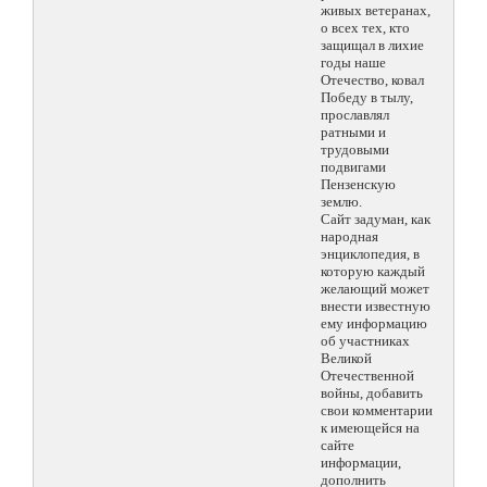
живых ветеранах,
о всех тех, кто
защищал в лихие
годы наше
Отечество, ковал
Победу в тылу,
прославлял
ратными и
трудовыми
подвигами
Пензенскую
землю.
Сайт задуман, как
народная
энциклопедия, в
которую каждый
желающий может
внести известную
ему информацию
об участниках
Великой
Отечественной
войны, добавить
свои комментарии
к имеющейся на
сайте
информации,
дополнить