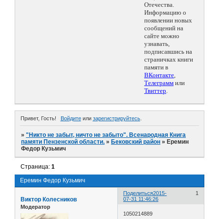
Отечества.
Информацию о
появлении новых
сообщений на
сайте можно
узнавать,
подписавшись на
страничках книги
памяти в
ВКонтакте
,
Телеграмм
или
Твиттер
.
Привет, Гость!
Войдите
или
зарегистрируйтесь
.
»
"Никто не забыт, ничто не забыто". Всенародная Книга
памяти Пензенской области.
»
Бековский район
»
Еремин
Федор Кузьмич
Страница:
1
Еремин Федор Кузьмич
Поделиться
2015-
1
Виктор Колесников
07-31 11:46:26
Модератор
1050214889