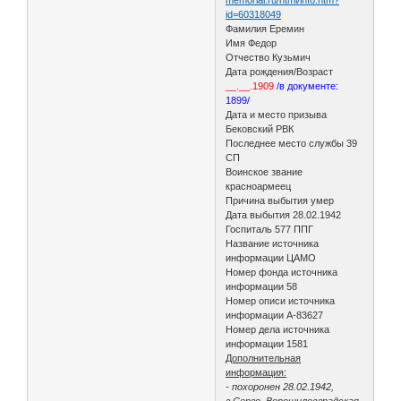
id=60318049
Фамилия Еремин
Имя Федор
Отчество Кузьмич
Дата рождения/Возраст
__.__.1909
/в документе:
1899/
Дата и место призыва
Бековский РВК
Последнее место службы 39
СП
Воинское звание
красноармеец
Причина выбытия умер
Дата выбытия 28.02.1942
Госпиталь 577 ППГ
Название источника
информации ЦАМО
Номер фонда источника
информации 58
Номер описи источника
информации А-83627
Номер дела источника
информации 1581
Дополнительная
информация:
- похоронен 28.02.1942,
г.Серго, Ворошиловградская