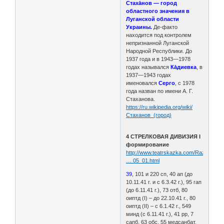
Стаха́нов — город
областного значения в
Луганской области
Украины.
Де-факто
находится под контролем
непризнанной Луганской
Народной Республики. До
1937 года и в 1943—1978
годах назывался
Ка́диевка
, в
1937—1943 годах
именовался
Серго
, с 1978
года назван по имени А. Г.
Стаханова.
https://ru.wikipedia.org/wiki/
Стаханов_(город)
4 СТРЕЛКОВАЯ ДИВИЗИЯ I
формирование
http://www.teatrskazka.com/Raznoe/Pe
… 05_01.html
39
, 101 и 220 сп, 40 ап (до
10.11.41 г. и с 6.3.42 г.), 95 гап
(до 6.11.41 г.), 73 отб, 80
оиптд (I) – до 22.10.41 г., 80
оиптд (II) – с 6.1.42 г., 549
минд (с 6.11.41 г.), 41 рр, 7
сапб, 63 обс, 55 медсанбат,