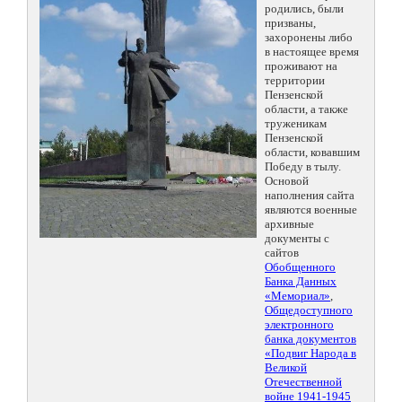
родились, были
призваны,
захоронены либо
в настоящее время
проживают на
территории
Пензенской
области, а также
труженикам
Пензенской
области, ковавшим
Победу в тылу.
Основой
наполнения сайта
являются военные
архивные
документы с
сайтов
Обобщенного
Банка Данных
«Мемориал»
,
Общедоступного
электронного
банка документов
«Подвиг Народа в
Великой
Отечественной
войне 1941-1945