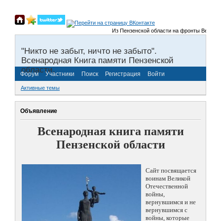
Из Пензенской области на фронты Великой О
"Никто не забыт, ничто не забыто".
Всенародная Книга памяти Пензенской
области.
Форум
Участники
Поиск
Регистрация
Войти
Активные темы
Объявление
Всенародная книга памяти
Пензенской области
Сайт посвящается
воинам Великой
Отечественной
войны,
вернувшимся и не
вернувшимся с
войны, которые