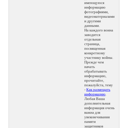
имеющуюся
информацию
фотографиями,
видеоматериалами
и другими
данными.
На каждого воина
заводится
отдельная
страница,
посвященная
конкретному
участнику войны.
Прежде чем
начать
обрабатывать
информацию,
прочитайте,
пожалуйста, тему
-
Как размещать
информацию
.
Любая Ваша
дополнительная
информация очень
важна для
увековечивания
памяти
защитников