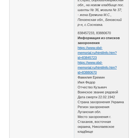
обл., на новом кладбище пос.
шахты № 36, могила № 37;
- жена Еремина М.С.,
Пензенская обл., Бековский
р-н, с.Сосновка.
838457233, 83880670
Информация из списков
захоронения
https://www.obd-
memorial.ru/html/info.htm?
id=83845723
https://www.obd-
memorial.ru/html/info.htm?
id=83880670
Фамилия Еремин
Имя Федор
Отчество Кузьмич
Воинское звание рядовой
Дата смерти 22.02.1942
Страна захоронения Украина
Регион захоронения
Луганская обл.
Место захоронения г.
Стаханов, восточная
окраина, Николаевское
кладбище