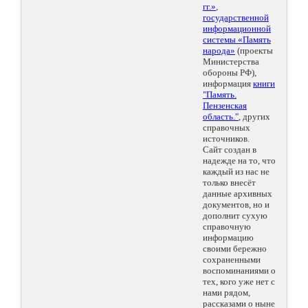
гг.»
,
государственной
информационной
системы «Память
народа»
(проекты
Министерства
обороны РФ),
информация
книги
"Память.
Пензенская
область."
, других
справочных
источников.
Сайт создан в
надежде на то, что
каждый из нас не
только внесёт
данные архивных
документов, но и
дополнит сухую
справочную
информацию
своими бережно
сохраненными
воспоминаниями о
тех, кого уже нет с
нами рядом,
рассказами о ныне