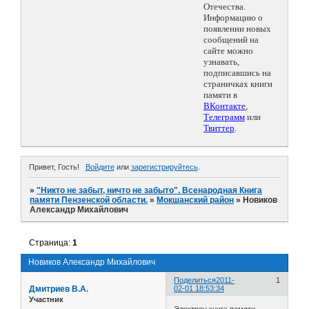
Отечества.
Информацию о
появлении новых
сообщений на
сайте можно
узнавать,
подписавшись на
страничках книги
памяти в
ВКонтакте
,
Телеграмм
или
Твиттер
.
Привет, Гость!
Войдите
или
зарегистрируйтесь
.
»
"Никто не забыт, ничто не забыто". Всенародная Книга
памяти Пензенской области.
»
Мокшанский район
»
Новиков
Александр Михайлович
Страница:
1
Новиков Александр Михайлович
Поделиться
2011-
1
Дмитриев В.А.
02-01 18:53:34
Участник
Электрон.книга памяти