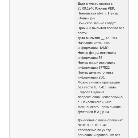
Дата и место призыва
23.09.1940 Южный РВК,
Пензенская обл., г. Пенза,
Южный р-н
Воинское звание солдат
Причина выбытия пропал без
вести
Дата выбытия __.12.1941
Название источника
информации ЦАМО
Номер фонда источника
информации 58
Номер описи источника
информации 977522
Номер дела источника
информации 250.
Можно считать пропавшим
без вести 18.7.41г., мать
Егорова Евдокия
Лаврентьевна Нечаевский с/
с, Нечаевского (ныне
Мокшанского - примечание
Дмитриев В.А.) р-на.
Донесения о военнопленных
№2010 05.01.1948
Управление по учету
погибших и пропавших без