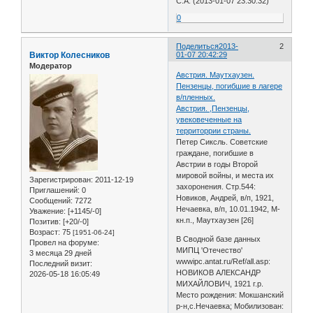
С.А. (2013-01-07 23:30:32)
0
Поделиться
2013-
2
Виктор Колесников
01-07 20:42:29
Модератор
Австрия. Маутхаузен.
Пензенцы, погибшие в лагере
в/пленных.
Австрия. ,Пензенцы,
увековеченные на
территоррии страны.
Петер Сиксль. Советские
граждане, погибшие в
Австрии в годы Второй
мировой войны, и места их
Зарегистрирован
: 2011-12-19
захоронения. Стр.544:
Приглашений:
0
Новиков, Андрей, в/п, 1921,
Сообщений:
7272
Нечаевка, в/п, 10.01.1942, М-
Уважение:
[+1145/-0]
кн.п., Маутхаузен [26]
Позитив:
[+20/-0]
Возраст:
75
[1951-06-24]
В Сводной базе данных
Провел на форуме:
МИПЦ 'Отечество'
3 месяца 29 дней
wwwipc.antat.ru/Ref/all.asp:
Последний визит:
НОВИКОВ АЛЕКСАНДР
2026-05-18 16:05:49
МИХАЙЛОВИЧ, 1921 г.р.
Место рождения: Мокшанский
р-н,с.Нечаевка; Мобилизован: