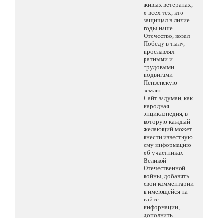
живых ветеранах,
о всех тех, кто
защищал в лихие
годы наше
Отечество, ковал
Победу в тылу,
прославлял
ратными и
трудовыми
подвигами
Пензенскую
землю.
Сайт задуман, как
народная
энциклопедия, в
которую каждый
желающий может
внести известную
ему информацию
об участниках
Великой
Отечественной
войны, добавить
свои комментарии
к имеющейся на
сайте
информации,
дополнить