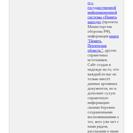
гг.»
,
государственной
информационной
системы «Память
народа»
(проекты
Министерства
обороны РФ),
информация
книги
"Память.
Пензенская
область."
, других
справочных
источников.
Сайт создан в
надежде на то, что
каждый из нас не
только внесёт
данные архивных
документов, но и
дополнит сухую
справочную
информацию
своими бережно
сохраненными
воспоминаниями о
тех, кого уже нет с
нами рядом,
рассказами о ныне