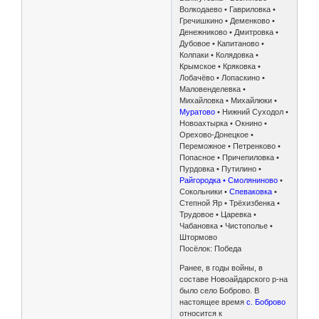
Волкодаево • Гавриловка •
Гречишкино • Деменково •
Денежниково • Дмитровка •
Дубовое • Капитаново •
Колпаки • Колядовка •
Крымское • Кряковка •
Лобачёво • Лопаскино •
Маловенделевка •
Михайловка • Михайлюки •
Муратово
• Нижний Суходол •
Новоахтырка • Окнино •
Орехово-Донецкое •
Переможное • Петренково •
Попасное • Причепиловка •
Пурдовка • Путилино •
Райгородка • Смоляниново
•
Сокольники •
Спеваковка
•
Степной Яр • Трёхизбенка •
Трудовое • Царевка •
Чабановка • Чистополье •
Штормово
Посёлок: Победа
Ранее, в годы войны, в
составе Новоайдарского р-на
было село Боброво. В
настоящее время
с. Боброво
относится к