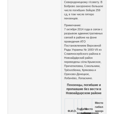
Северодонецкому г/совету. В
Боброво захоронено большое
число погибших бойцов 259
сд, в том числе пятеро
пензенцев.
Примечание:
7 октября 2014 года в связи с
разрывом административных
связей в районе на фоне
проведения АТО
Постановлением Верховной
Рады Украины № 1693-VII из
Славяносербского района в
Новоайда́рский район
переведены сёла Крымское,
Причепиловка, Сокольники,
Трёхизбенка, Кряковка и
Орехово-Донецкое,
Лобачёво, Лопаскино.
Пензенцы, погибшие и
пропавшие без вести в
Новоайдарском районе
Место
гибели/
Год
Дата
Место
Ф.И.О.
захоронения
рождения
гибели
рождения