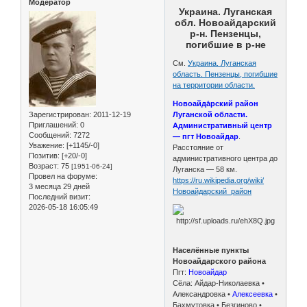
Модератор
Украина. Луганская
обл. Новоайдарский
р-н. Пензенцы,
погибшие в р-не
См.
Украина. Луганская
область. Пензенцы, погибшие
на территории области.
Новоайда́рский район
Зарегистрирован
: 2011-12-19
Луганской области.
Приглашений:
0
Административный центр
Сообщений:
7272
— пгт Новоайдар
.
Уважение:
[+1145/-0]
Расстояние от
Позитив:
[+20/-0]
административного центра до
Возраст:
75
[1951-06-24]
Луганска — 58 км.
Провел на форуме:
https://ru.wikipedia.org/wiki/
3 месяца 29 дней
Новоайдарский_район
Последний визит:
2026-05-18 16:05:49
Населённые пункты
Новоайдарского района
Пгт:
Новоайдар
Сёла: Айдар-Николаевка •
Александровка •
Алексеевка
•
Бахмутовка • Безгиново •