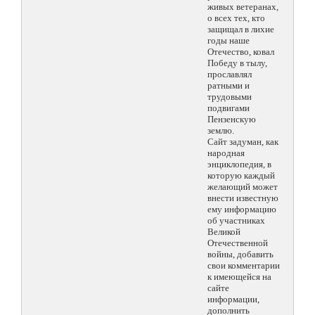
живых ветеранах,
о всех тех, кто
защищал в лихие
годы наше
Отечество, ковал
Победу в тылу,
прославлял
ратными и
трудовыми
подвигами
Пензенскую
землю.
Сайт задуман, как
народная
энциклопедия, в
которую каждый
желающий может
внести известную
ему информацию
об участниках
Великой
Отечественной
войны, добавить
свои комментарии
к имеющейся на
сайте
информации,
дополнить