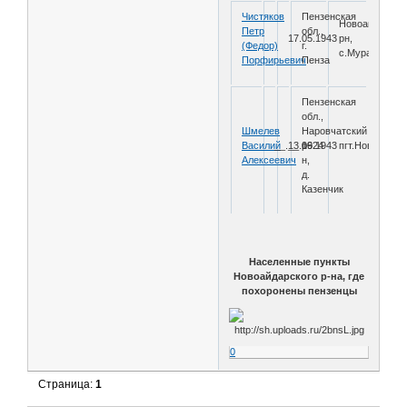
Чистяков
Пензенская
Новоайдарски
Петр
обл.,
17.05.1943
рн,
(Федор)
г.
с.Муратово
Порфирьевич
Пенза
Пензенская
обл.,
Шмелев
Наровчатский
Василий
__.__.1924
13.06.1943
р-
пгт.Новоайдар
Алексеевич
н,
д.
Казенчик
Населенные пункты
Новоайдарского р-на, где
похоронены пензенцы
0
Страница:
1