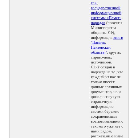
гг.»
,
государственной
информационной
системы «Память
народа»
(проекты
Министерства
обороны РФ),
информация
книги
"Память.
Пензенская
область."
, других
справочных
источников.
Сайт создан в
надежде на то, что
каждый из нас не
только внесёт
данные архивных
документов, но и
дополнит сухую
справочную
информацию
своими бережно
сохраненными
воспоминаниями о
тех, кого уже нет с
нами рядом,
рассказами о ныне