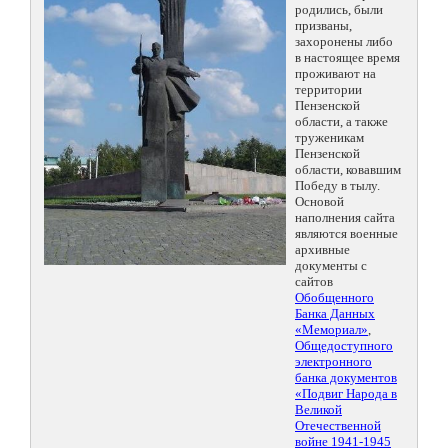
родились, были
призваны,
захоронены либо
в настоящее время
проживают на
территории
Пензенской
области, а также
труженикам
Пензенской
области, ковавшим
Победу в тылу.
Основой
наполнения сайта
являются военные
архивные
документы с
сайтов
Обобщенного
Банка Данных
«Мемориал»
,
Общедоступного
электронного
банка документов
«Подвиг Народа в
Великой
Отечественной
войне 1941-1945