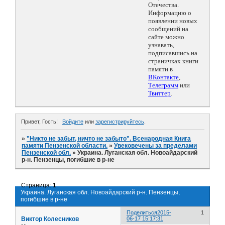
Отечества.
Информацию о
появлении новых
сообщений на
сайте можно
узнавать,
подписавшись на
страничках книги
памяти в
ВКонтакте
,
Телеграмм
или
Твиттер
.
Привет, Гость!
Войдите
или
зарегистрируйтесь
.
»
"Никто не забыт, ничто не забыто". Всенародная Книга
памяти Пензенской области.
»
Увековечены за пределами
Пензенской обл.
»
Украина. Луганская обл. Новоайдарский
р-н. Пензенцы, погибшие в р-не
Страница:
1
Украина. Луганская обл. Новоайдарский р-н. Пензенцы,
погибшие в р-не
Поделиться
2015-
1
Виктор Колесников
06-17 15:17:31