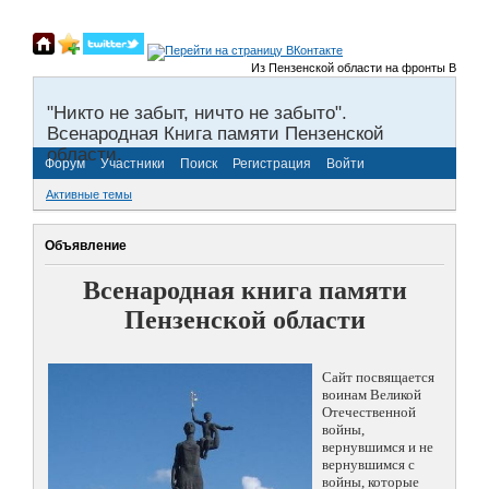
Из Пензенской области на фронты Великой О
"Никто не забыт, ничто не забыто".
Всенародная Книга памяти Пензенской
области.
Форум
Участники
Поиск
Регистрация
Войти
Активные темы
Объявление
Всенародная книга памяти
Пензенской области
Сайт посвящается
воинам Великой
Отечественной
войны,
вернувшимся и не
вернувшимся с
войны, которые