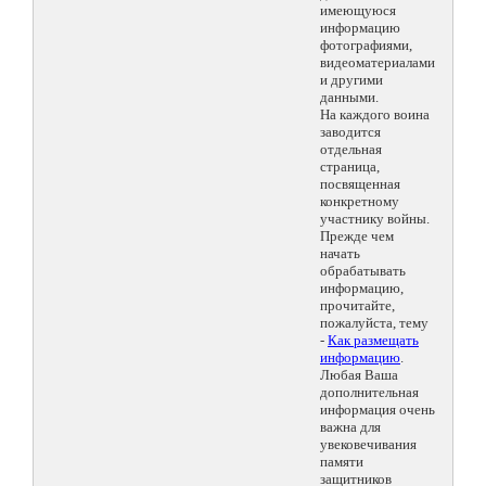
имеющуюся
информацию
фотографиями,
видеоматериалами
и другими
данными.
На каждого воина
заводится
отдельная
страница,
посвященная
конкретному
участнику войны.
Прежде чем
начать
обрабатывать
информацию,
прочитайте,
пожалуйста, тему
-
Как размещать
информацию
.
Любая Ваша
дополнительная
информация очень
важна для
увековечивания
памяти
защитников