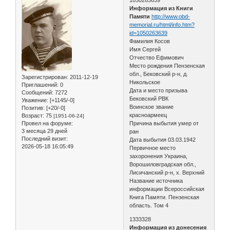
Информация из Книги
Памяти
http://www.obd-
memorial.ru/html/info.htm?
id=1050263639
Фамилия Косов
Имя Сергей
Отчество Ефимович
Место рождения Пензенская
обл., Бековский р-н, д.
Зарегистрирован
: 2011-12-19
Никольское
Приглашений:
0
Дата и место призыва
Сообщений:
7272
Бековский РВК
Уважение:
[+1145/-0]
Воинское звание
Позитив:
[+20/-0]
красноармеец
Возраст:
75
[1951-06-24]
Провел на форуме:
Причина выбытия умер от
3 месяца 29 дней
ран
Последний визит:
Дата выбытия 03.03.1942
2026-05-18 16:05:49
Первичное место
захоронения Украина,
Ворошиловградская обл.,
Лисичанский р-н, х. Верхний
Название источника
информации Всероссийская
Книга Памяти. Пензенская
область. Том 4
1333328
Информация из донесения