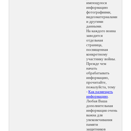
имеющуюся
информацию
фотографиями,
видеоматериалами
и другими
данными.
На каждого воина
заводится
отдельная
страница,
посвященная
конкретному
участнику войны.
Прежде чем
начать
обрабатывать
информацию,
прочитайте,
пожалуйста, тему
-
Как размещать
информацию
.
Любая Ваша
дополнительная
информация очень
важна для
увековечивания
памяти
защитников