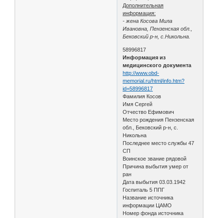
Дополнительная
информация:
- жена Косова Мила
Ивановна, Пензенская обл.,
Бековский р-н, с.Никольна.
58996817
Информация из
медицинского документа
http://www.obd-
memorial.ru/html/info.htm?
id=58996817
Фамилия Косов
Имя Сергей
Отчество Ефимович
Место рождения Пензенская
обл., Бековский р-н, с.
Никольна
Последнее место службы 47
СП
Воинское звание рядовой
Причина выбытия умер от
ран
Дата выбытия 03.03.1942
Госпиталь 5 ППГ
Название источника
информации ЦАМО
Номер фонда источника