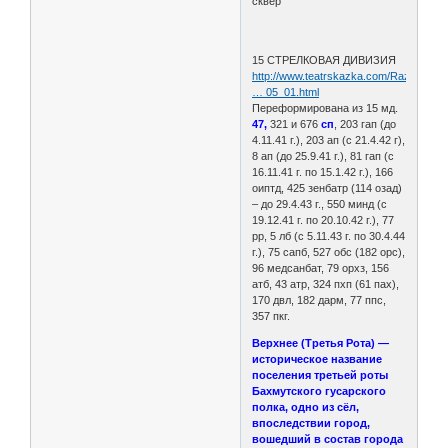
сквер
15 СТРЕЛКОВАЯ ДИВИЗИЯ
http://www.teatrskazka.com/Raznoe/Pe
… 05_01.html
Переформирована из 15 мд.
47,
321 и 676
сп
, 203 гап (до
4.11.41 г.), 203 ап (с 21.4.42 г),
8 ап (до 25.9.41 г.), 81 гап (с
16.11.41 г. по 15.1.42 г.), 166
оиптд, 425 зенбатр (114 озад)
– до 29.4.43 г., 550 минд (с
19.12.41 г. по 20.10.42 г.), 77
рр, 5 лб (с 5.11.43 г. по 30.4.44
г.), 75 сапб, 527 обс (182 орс),
96 медсанбат, 79 орхз, 156
атб, 43 атр, 324 пхп (61 пах),
170 двл, 182 дарм, 77 ппс,
357 пкг.
Верхнее (Третья Рота) —
историческое название
поселения третьей роты
Бахмутского гусарского
полка, одно из сёл,
впоследствии город,
вошедший в состав города