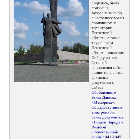
родились, были
призваны,
захоронены либо
в настоящее время
проживают на
территории
Пензенской
области, а также
труженикам
Пензенской
области, ковавшим
Победу в тылу.
Основой
наполнения сайта
являются военные
архивные
документы с
сайтов
Обобщенного
Банка Данных
«Мемориал»
,
Общедоступного
электронного
банка документов
«Подвиг Народа в
Великой
Отечественной
войне 1941-1945