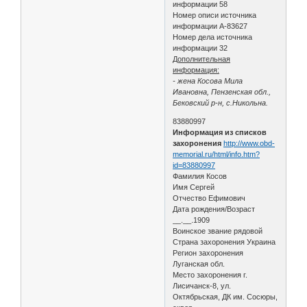
информации 58
Номер описи источника
информации А-83627
Номер дела источника
информации 32
Дополнительная
информация:
- жена Косова Мила
Ивановна, Пензенская обл.,
Бековский р-н, с.Никольна.
83880997
Информация из списков
захоронения
http://www.obd-
memorial.ru/html/info.htm?
id=83880997
Фамилия Косов
Имя Сергей
Отчество Ефимович
Дата рождения/Возраст
__.__.1909
Воинское звание рядовой
Страна захоронения Украина
Регион захоронения
Луганская обл.
Место захоронения г.
Лисичанск-8, ул.
Октябрьская, ДК им. Сосюры,