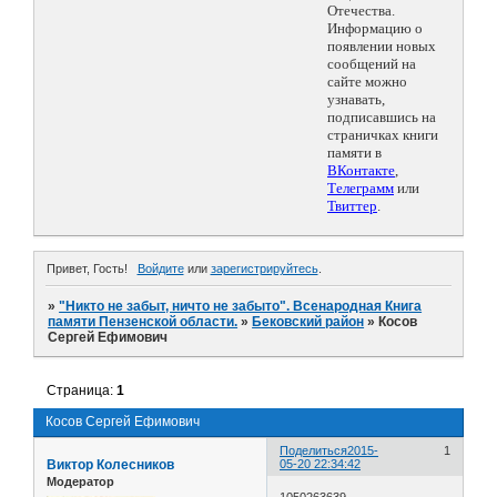
Отечества.
Информацию о
появлении новых
сообщений на
сайте можно
узнавать,
подписавшись на
страничках книги
памяти в
ВКонтакте
,
Телеграмм
или
Твиттер
.
Привет, Гость!
Войдите
или
зарегистрируйтесь
.
»
"Никто не забыт, ничто не забыто". Всенародная Книга
памяти Пензенской области.
»
Бековский район
»
Косов
Сергей Ефимович
Страница:
1
Косов Сергей Ефимович
Поделиться
2015-
1
Виктор Колесников
05-20 22:34:42
Модератор
1050263639