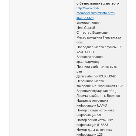
о безвозвратных потерях
http://www.obd-
memorial.ru/html/info.htm?
id=1333328
Фамилия Косов
Имя Сергей
Отчество Ефимович
Место рождения Пензенская
обл.
Последнее место службы 37
Арм. 47 СП
Воинское звание
красноармеец
Причина выбытия умер от
ран
Дата выбытия 03.03.1942
Первичное место
захоронения Украинская ССР,
Ворошиловградская обл.,
Лисичанский р-н, г. Верхнее
Название источника
информации ЦАМО
Номер фонда источника
информации 58
Номер описи источника
информации 818883
Номер дела источника
информации 125