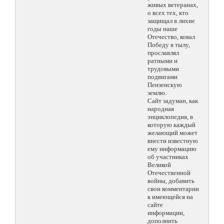
живых ветеранах,
о всех тех, кто
защищал в лихие
годы наше
Отечество, ковал
Победу в тылу,
прославлял
ратными и
трудовыми
подвигами
Пензенскую
землю.
Сайт задуман, как
народная
энциклопедия, в
которую каждый
желающий может
внести известную
ему информацию
об участниках
Великой
Отечественной
войны, добавить
свои комментарии
к имеющейся на
сайте
информации,
дополнить