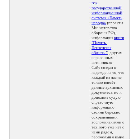
гг.»
,
государственной
информационной
системы «Память
народа»
(проекты
Министерства
обороны РФ),
информация
книги
"Память.
Пензенская
область."
, других
справочных
источников.
Сайт создан в
надежде на то, что
каждый из нас не
только внесёт
данные архивных
документов, но и
дополнит сухую
справочную
информацию
своими бережно
сохраненными
воспоминаниями о
тех, кого уже нет с
нами рядом,
рассказами о ныне