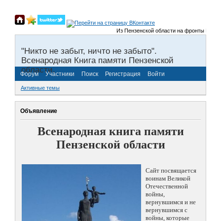
Из Пензенской области на фронты Великой 
"Никто не забыт, ничто не забыто".
Всенародная Книга памяти Пензенской
области.
Форум
Участники
Поиск
Регистрация
Войти
Активные темы
Объявление
Всенародная книга памяти
Пензенской области
Сайт посвящается
воинам Великой
Отечественной
войны,
вернувшимся и не
вернувшимся с
войны, которые