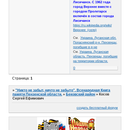
Лисичанск. С 1962 года
город Верхнее вместе с
городом Пролетарск
включён в состав города
Лисичанск
https://ru.wikipedia.org/wiki/
Верхнее_(село)
См.
Украина. Луганская обл.
Попаснянский р-н. Пензенцы,
погибшие в р-не
См.
Украина. Луганская
область. Пензенцы, погибшие
на территории области.
0
Страница:
1
»
"Никто не забыт, ничто не забыто". Всенародная Книга
памяти Пензенской области.
»
Бековский район
»
Косов
Сергей Ефимович
создать бесплатный форум