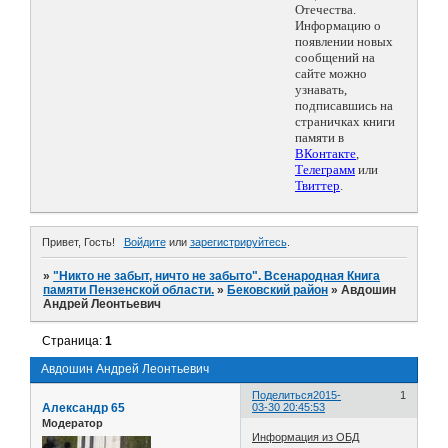
Отечества.
Информацию о
появлении новых
сообщений на
сайте можно
узнавать,
подписавшись на
страничках книги
памяти в
ВКонтакте
,
Телеграмм
или
Твиттер
.
Привет, Гость!
Войдите
или
зарегистрируйтесь
.
»
"Никто не забыт, ничто не забыто". Всенародная Книга
памяти Пензенской области.
»
Бековский район
»
Авдошин
Андрей Леонтьевич
Страница:
1
Авдошин Андрей Леонтьевич
Поделиться
2015-
1
Александр 65
03-30 20:45:53
Модератор
Информация из ОБД