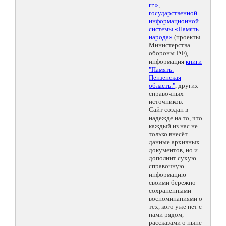
гг.»
,
государственной
информационной
системы «Память
народа»
(проекты
Министерства
обороны РФ),
информация
книги
"Память.
Пензенская
область."
, других
справочных
источников.
Сайт создан в
надежде на то, что
каждый из нас не
только внесёт
данные архивных
документов, но и
дополнит сухую
справочную
информацию
своими бережно
сохраненными
воспоминаниями о
тех, кого уже нет с
нами рядом,
рассказами о ныне