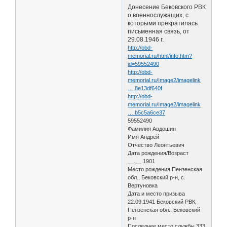
Донесение Бековского РВК
о военнослужащих, с
которыми прекратилась
письменная связь, от
29.08.1946 г.
http://obd-
memorial.ru/html/info.htm?
id=59552490
http://obd-
memorial.ru/Image2/imagelink
… 8e13df640f
http://obd-
memorial.ru/Image2/imagelink
… b5c5a6ce37
59552490
Фамилия Авдошин
Имя Андрей
Отчество Леонтьевич
Дата рождения/Возраст
__.__.1901
Место рождения Пензенская
обл., Бековский р-н, с.
Вертуновка
Дата и место призыва
22.09.1941 Бековский РВК,
Пензенская обл., Бековский
р-н
Последнее место службы 333