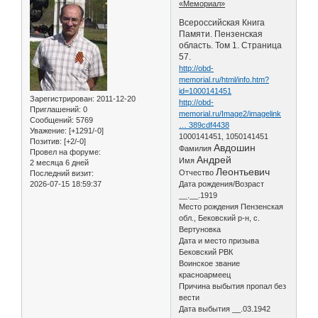
«Мемориал»
Всероссийская Книга
Памяти. Пензенская
область. Том 1. Страница
57.
http://obd-
memorial.ru/html/info.htm?
id=1000141451
Зарегистрирован
: 2011-12-20
http://obd-
Приглашений:
0
memorial.ru/Image2/imagelink
Сообщений:
5769
… 389cdf4438
Уважение:
[+1291/-0]
1000141451, 1050141451
Позитив:
[+2/-0]
Авдошин
Фамилия
Провел на форуме:
Андрей
Имя
2 месяца 6 дней
Леонтьевич
Отчество
Последний визит:
2026-07-15 18:59:37
Дата рождения/Возраст
__.__.1919
Место рождения Пензенская
обл., Бековский р-н, с.
Вертуновка
Дата и место призыва
Бековский РВК
Воинское звание
красноармеец
Причина выбытия пропал без
вести
Дата выбытия __.03.1942