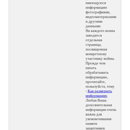
имеющуюся
информацию
фотографиями,
видеоматериалами
и другими
данными.
На каждого воина
заводится
отдельная
страница,
посвященная
конкретному
участнику войны.
Прежде чем
начать
обрабатывать
информацию,
прочитайте,
пожалуйста, тему
-
Как размещать
информацию
.
Любая Ваша
дополнительная
информация очень
важна для
увековечивания
памяти
защитников