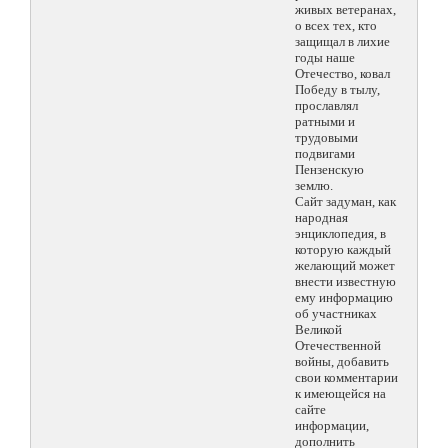
живых ветеранах,
о всех тех, кто
защищал в лихие
годы наше
Отечество, ковал
Победу в тылу,
прославлял
ратными и
трудовыми
подвигами
Пензенскую
землю.
Сайт задуман, как
народная
энциклопедия, в
которую каждый
желающий может
внести известную
ему информацию
об участниках
Великой
Отечественной
войны, добавить
свои комментарии
к имеющейся на
сайте
информации,
дополнить