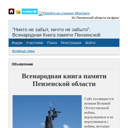
Из Пензенской области на фронты Велик
"Никто не забыт, ничто не забыто".
Всенародная Книга памяти Пензенской
области.
Форум
Участники
Поиск
Регистрация
Войти
Активные темы
Объявление
Всенародная книга памяти
Пензенской области
Сайт посвящается
воинам Великой
Отечественной
войны,
вернувшимся и не
вернувшимся с
войны, которые