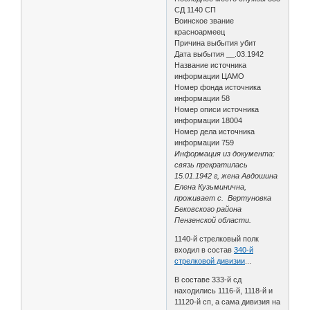
СД 1140 СП
Воинское звание
красноармеец
Причина выбытия убит
Дата выбытия __.03.1942
Название источника
информации ЦАМО
Номер фонда источника
информации 58
Номер описи источника
информации 18004
Номер дела источника
информации 759
Информация из документа:
связь прекратилась
15.01.1942 г, жена Авдошина
Елена Кузьминична,
проживает с. Вертуновка
Бековского района
Пензенской области.
1140-й стрелковый полк
входил в состав
340-й
стрелковой дивизии
...
В составе 333-й сд
находились 1116-й, 1118-й и
11120-й сп, а сама дивизия на