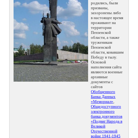
родились, были
призваны,
захоронены либо
в настоящее время
проживают на
территории
Пензенской
области, а также
труженикам
Пензенской
области, ковавшим
Победу в тылу.
Основой
наполнения сайта
являются военные
архивные
документы с
сайтов
Обобщенного
Банка Данных
«Мемориал»
,
Общедоступного
электронного
банка документов
«Подвиг Народа в
Великой
Отечественной
войне 1941-1945