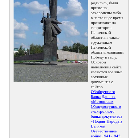
родились, были
призваны,
захоронены либо
в настоящее время
проживают на
территории
Пензенской
области, а также
труженикам
Пензенской
области, ковавшим
Победу в тылу.
Основой
наполнения сайта
являются военные
архивные
документы с
сайтов
Обобщенного
Банка Данных
«Мемориал»
,
Общедоступного
электронного
банка документов
«Подвиг Народа в
Великой
Отечественной
войне 1941-1945