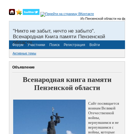
Из Пензенской области на фронты Ве
"Никто не забыт, ничто не забыто".
Всенародная Книга памяти Пензенской
области.
Форум
Участники
Поиск
Регистрация
Войти
Активные темы
Объявление
Всенародная книга памяти
Пензенской области
Сайт посвящается
воинам Великой
Отечественной
войны,
вернувшимся и не
вернувшимся с
войны, которые