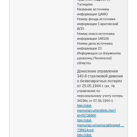
Татищево
Название источника
информации ЦАМО
Номер фонда источника
информации Саратовский
ВПП
Номер описи источника
информации 188106
Номер дела источника
информации 23
Информация из документа:
уроженец Пензенской
области.
Донесение управления
340-й стрелковой дивизии
о безвозвратных потерях
от 25.05.1944 г.
(вх. №
управления по
персональному учету потерь
34196с от 07.06.1944 г)
http://obd-
memorial.ru/html/info.htm?
id=55736800
http://obd-
memorial.ru/memorial/imageli …
73ff414ce4
http://obd-