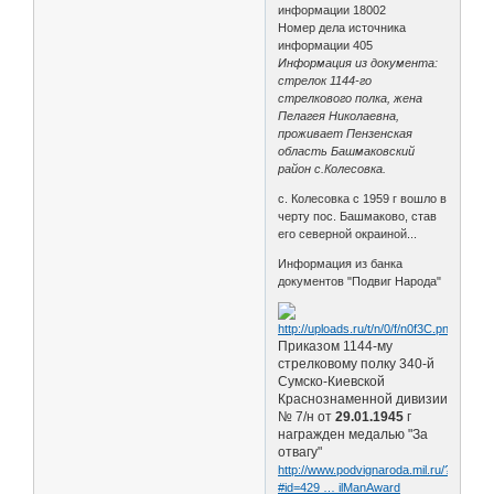
информации 18002
Номер дела источника
информации 405
Информация из документа:
стрелок 1144-го
стрелкового полка, жена
Пелагея Николаевна,
проживает Пензенская
область Башмаковский
район с.Колесовка.
с. Колесовка с 1959 г вошло в
черту пос. Башмаково, став
его северной окраиной...
Информация из банка
документов "Подвиг Народа"
Приказом 1144-му
стрелковому полку 340-й
Сумско-Киевской
Краснознаменной дивизии
№ 7/н от
29.01.1945
г
награжден медалью "За
отвагу"
http://www.podvignaroda.mil.ru/?
#id=429 … ilManAward