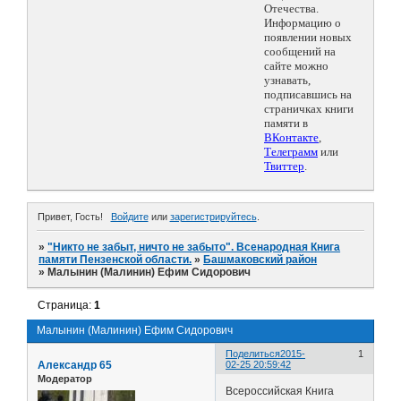
Отечества.
Информацию о
появлении новых
сообщений на
сайте можно
узнавать,
подписавшись на
страничках книги
памяти в
ВКонтакте
,
Телеграмм
или
Твиттер
.
Привет, Гость!
Войдите
или
зарегистрируйтесь
.
»
"Никто не забыт, ничто не забыто". Всенародная Книга
памяти Пензенской области.
»
Башмаковский район
»
Малынин (Малинин) Ефим Сидорович
Страница:
1
Малынин (Малинин) Ефим Сидорович
Поделиться
2015-
1
Александр 65
02-25 20:59:42
Модератор
Всероссийская Книга