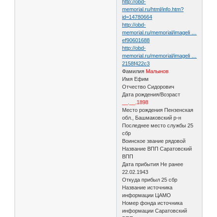
http://obd-
memorial.ru/html/info.htm?
id=14780664
http://obd-
memorial.ru/memorial/imageli …
ef90601688
http://obd-
memorial.ru/memorial/imageli …
2158f422c3
Фамилия
Малынов
Имя Ефим
Отчество Сидорович
Дата рождения/Возраст
__.__.1898
Место рождения Пензенская
обл., Башмаковский р-н
Последнее место службы 25
сбр
Воинское звание рядовой
Название ВПП Саратовский
ВПП
Дата прибытия Не ранее
22.02.1943
Откуда прибыл 25 сбр
Название источника
информации ЦАМО
Номер фонда источника
информации Саратовский