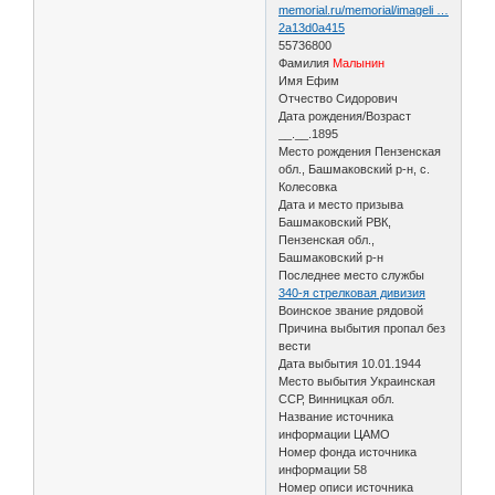
memorial.ru/memorial/imageli …
2a13d0a415
55736800
Фамилия
Малынин
Имя Ефим
Отчество Сидорович
Дата рождения/Возраст
__.__.1895
Место рождения Пензенская
обл., Башмаковский р-н, с.
Колесовка
Дата и место призыва
Башмаковский РВК,
Пензенская обл.,
Башмаковский р-н
Последнее место службы
340-я стрелковая дивизия
Воинское звание рядовой
Причина выбытия пропал без
вести
Дата выбытия 10.01.1944
Место выбытия Украинская
ССР, Винницкая обл.
Название источника
информации ЦАМО
Номер фонда источника
информации 58
Номер описи источника