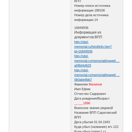
ВПП
Номер описи источника
информации 188106
Номер дела источника
информации 14
16849936
Информация из
документов ВПП
http://obd-
memorial.ru/html/info.htm?
id=16849936
http://obd-
memorial.ru/memorial/imageli …
a5f8d4d929
http://obd-
memorial.ru/memorial/imageli …
0b0abe6bb7
Фамилия
Малинов
Имя Ефим
Отчество Сидорович
Дата рождения/Возраст
__.__.1896
Воинское звание рядовой
Название ВПП Саратовский
ВПП
Дата убытия 01.04.1943
Куда убыл (название) в/ч 122
Куда убыл (адрес) ст.