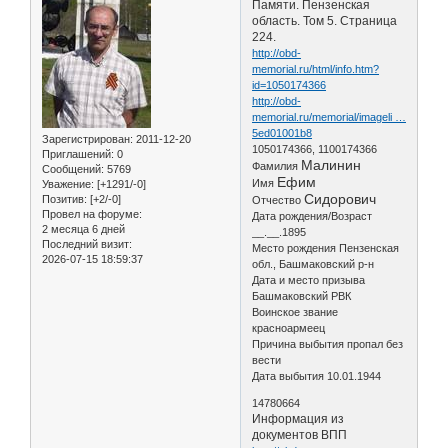
Памяти. Пензенская
область. Том 5. Страница
224.
http://obd-
memorial.ru/html/info.htm?
id=1050174366
http://obd-
memorial.ru/memorial/imageli …
5ed01001b8
Зарегистрирован
: 2011-12-20
1050174366, 1100174366
Приглашений:
0
Малинин
Фамилия
Сообщений:
5769
Ефим
Имя
Уважение:
[+1291/-0]
Сидорович
Позитив:
[+2/-0]
Отчество
Провел на форуме:
Дата рождения/Возраст
2 месяца 6 дней
__.__.1895
Последний визит:
Место рождения Пензенская
2026-07-15 18:59:37
обл., Башмаковский р-н
Дата и место призыва
Башмаковский РВК
Воинское звание
красноармеец
Причина выбытия пропал без
вести
Дата выбытия 10.01.1944
14780664
Информация из
документов ВПП