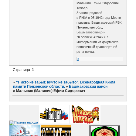
Малынин Ефим Сидорович
1895г.р.
Звание: рядовой
в РККА с 05.1942 года Место
призыва: Башмаковский РВК,
Пензенская обл.,
Башмаковский р-н
№ записи: 42946607
Информация из документа:
повозочный транспортной
роты полка.
0
Страница:
1
»
"Никто не забыт, ничто не забыто". Всенародная Книга
памяти Пензенской области.
»
Башмаковский район
»
Малынин (Малинин) Ефим Сидорович