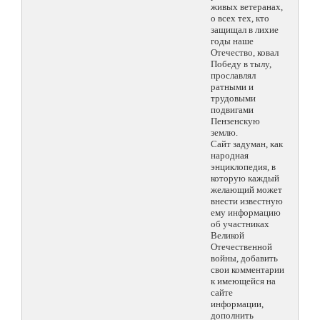
живых ветеранах,
о всех тех, кто
защищал в лихие
годы наше
Отечество, ковал
Победу в тылу,
прославлял
ратными и
трудовыми
подвигами
Пензенскую
землю.
Сайт задуман, как
народная
энциклопедия, в
которую каждый
желающий может
внести известную
ему информацию
об участниках
Великой
Отечественной
войны, добавить
свои комментарии
к имеющейся на
сайте
информации,
дополнить