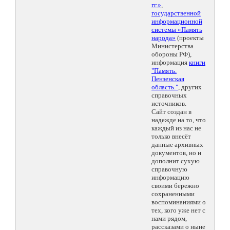
гг.»
,
государственной
информационной
системы «Память
народа»
(проекты
Министерства
обороны РФ),
информация
книги
"Память.
Пензенская
область."
, других
справочных
источников.
Сайт создан в
надежде на то, что
каждый из нас не
только внесёт
данные архивных
документов, но и
дополнит сухую
справочную
информацию
своими бережно
сохраненными
воспоминаниями о
тех, кого уже нет с
нами рядом,
рассказами о ныне