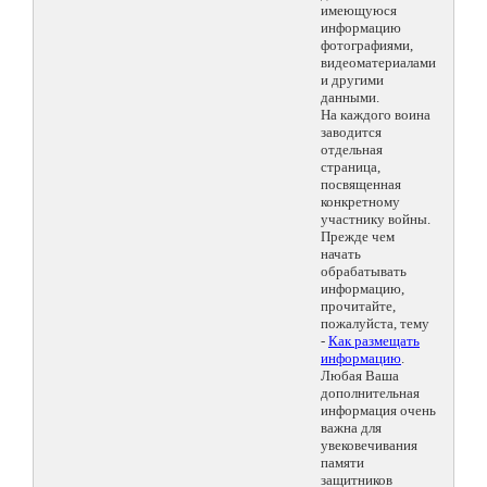
имеющуюся
информацию
фотографиями,
видеоматериалами
и другими
данными.
На каждого воина
заводится
отдельная
страница,
посвященная
конкретному
участнику войны.
Прежде чем
начать
обрабатывать
информацию,
прочитайте,
пожалуйста, тему
-
Как размещать
информацию
.
Любая Ваша
дополнительная
информация очень
важна для
увековечивания
памяти
защитников