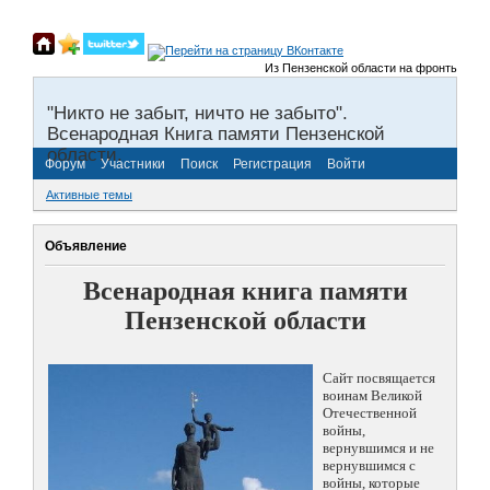
Из Пензенской области на фронты Великой
"Никто не забыт, ничто не забыто".
Всенародная Книга памяти Пензенской
области.
Форум
Участники
Поиск
Регистрация
Войти
Активные темы
Объявление
Всенародная книга памяти
Пензенской области
Сайт посвящается
воинам Великой
Отечественной
войны,
вернувшимся и не
вернувшимся с
войны, которые