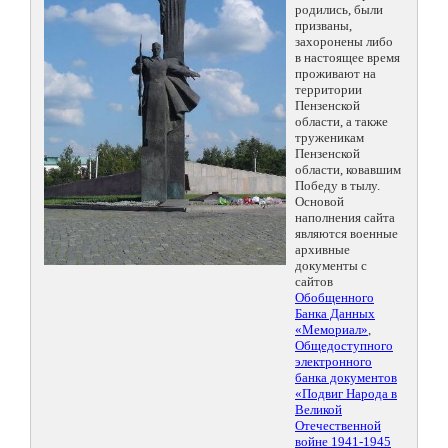
родились, были
призваны,
захоронены либо
в настоящее время
проживают на
территории
Пензенской
области, а также
труженикам
Пензенской
области, ковавшим
Победу в тылу.
Основой
наполнения сайта
являются военные
архивные
документы с
сайтов
Обобщенного
Банка Данных
«Мемориал»
,
Общедоступного
электронного
банка документов
«Подвиг Народа в
Великой
Отечественной
войне 1941-1945