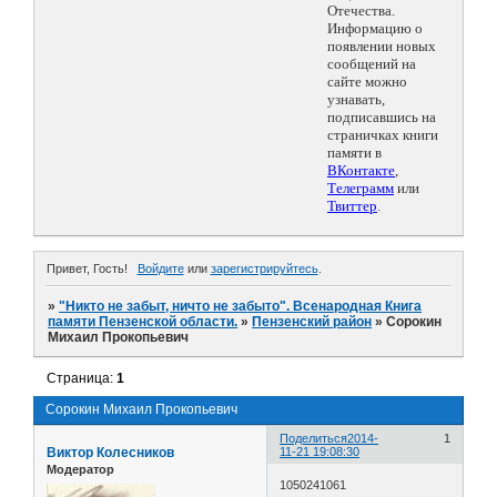
Отечества.
Информацию о
появлении новых
сообщений на
сайте можно
узнавать,
подписавшись на
страничках книги
памяти в
ВКонтакте
,
Телеграмм
или
Твиттер
.
Привет, Гость!
Войдите
или
зарегистрируйтесь
.
»
"Никто не забыт, ничто не забыто". Всенародная Книга
памяти Пензенской области.
»
Пензенский район
»
Сорокин
Михаил Прокопьевич
Страница:
1
Сорокин Михаил Прокопьевич
Поделиться
2014-
1
Виктор Колесников
11-21 19:08:30
Модератор
1050241061