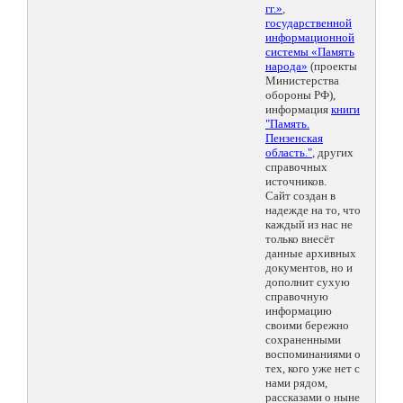
гг.»
,
государственной
информационной
системы «Память
народа»
(проекты
Министерства
обороны РФ),
информация
книги
"Память.
Пензенская
область."
, других
справочных
источников.
Сайт создан в
надежде на то, что
каждый из нас не
только внесёт
данные архивных
документов, но и
дополнит сухую
справочную
информацию
своими бережно
сохраненными
воспоминаниями о
тех, кого уже нет с
нами рядом,
рассказами о ныне