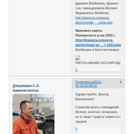
деревня Воейковка, Щукино
тож, принадлежала Матвею
Федоровичу Воейкову.
http://inpenza.ru/penza-
district/settle … isting.php
Фрагмент карты
Пензенского р-на 1933 г.
http://inpenza.ru/penza-
district/map-pe … t-1933.php
Воейковка и Константиновка
0
Поделиться
2014-
4
Дворянкин С.А.
11-23 21:48:31
Администратор
Здравствуйте, Виктор
Васильевич!
Слишком много совпадений.
Всякое, конечно, возможно,
но в такие "чудеса" верится с
трудом.
0