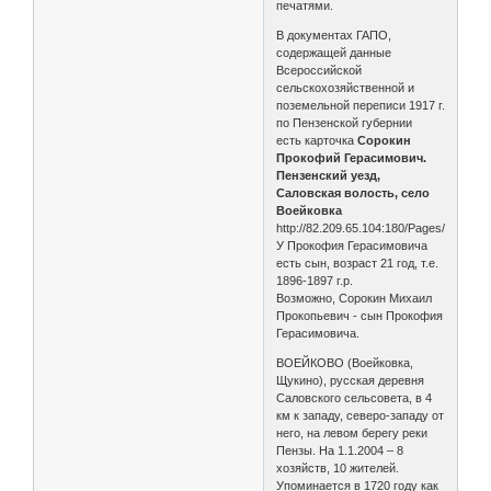
печатями.
В документах ГАПО,
содержащей данные
Всероссийской
сельскохозяйственной и
поземельной переписи 1917 г.
по Пензенской губернии
есть карточка
Сорокин
Прокофий Герасимович.
Пензенский уезд,
Саловская волость, село
Воейковка
http://82.209.65.104:180/Pages/Search
У Прокофия Герасимовича
есть сын, возраст 21 год, т.е.
1896-1897 г.р.
Возможно, Сорокин Михаил
Прокопьевич - сын Прокофия
Герасимовича.
ВОЕЙКОВО (Воейковка,
Щукино), русская деревня
Саловского сельсовета, в 4
км к западу, северо-западу от
него, на левом берегу реки
Пензы. На 1.1.2004 – 8
хозяйств, 10 жителей.
Упоминается в 1720 году как