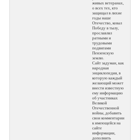
живых ветеранах,
о всех тех, кто
защищал в лихие
годы наше
Отечество, ковал
Победу в тылу,
прославлял
ратными и
трудовыми
подвигами
Пензенскую
землю.
Сайт задуман, как
народная
энциклопедия, в
которую каждый
желающий может
внести известную
ему информацию
об участниках
Великой
Отечественной
войны, добавить
свои комментарии
к имеющейся на
сайте
информации,
дополнить