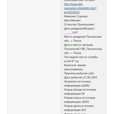
http://www.obd-
memorial.ru/html/info.htm?
id=53115622
Фамилия Сорокин
Имя Михаил
Отчество Прокопьевич
Дата рождения/Возраст
__.__.1897
Место рождения Пензенская
обл., г. Пенза
Дата и место призыва
Пензенский ГВК, Пензенская
обл., г. Пенза
Последнее место службы
штаб 87 сд
Воинское звание
красноармеец
Причина выбытия убит
Дата выбытия 21.08.1943
Название источника
информации ЦАМО
Номер фонда источника
информации 58
Номер описи источника
информации 18001
Номер дела источника
информации 823
Дополнительная