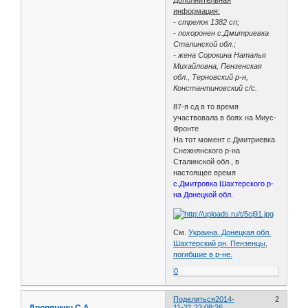
информация:
- стрелок 1382 сп;
- похоронен с.Дмитриевка
Сталинской обл.;
- жена Сорокина Наталья
Михайловна, Пензенская
обл., Терновский р-н,
Константиновский с/с.
87-я сд в то время
участвовала в боях на Миус-
Фронте
На тот момент с.Дмитриевка
Снежнянского р-на
Сталинской обл., в
настоящее время
с.Дмитровка Шахтерского р-
на Донецкой обл.
См.
Украина. Донецкая обл.
Шахтерский рн. Пензенцы,
погибшие в р-не.
0
Поделиться
2014-
2
Дворянкин С.А.
11-21 22:08:26