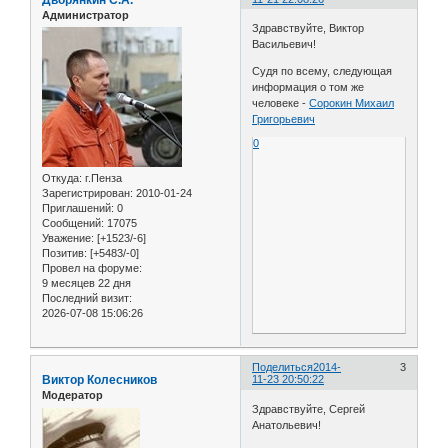
Администратор
Здравствуйте, Виктор
Васильевич!
Судя по всему, следующая
информация о том же
человеке -
Сорокин Михаил
Григорьевич
0
Откуда:
г.Пенза
Зарегистрирован
: 2010-01-24
Приглашений:
0
Сообщений:
17075
Уважение:
[+1523/-6]
Позитив:
[+5483/-0]
Провел на форуме:
9 месяцев 22 дня
Последний визит:
2026-07-08 15:06:26
Поделиться
2014-
3
Виктор Колесников
11-23 20:50:22
Модератор
Здравствуйте, Сергей
Анатольевич!