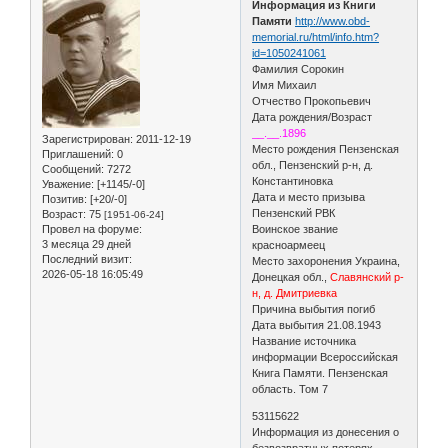
Информация из Книги
Памяти
http://www.obd-
memorial.ru/html/info.htm?
id=1050241061
Фамилия Сорокин
Имя Михаил
Отчество Прокопьевич
Дата рождения/Возраст
__.__.1896
Зарегистрирован
: 2011-12-19
Место рождения Пензенская
Приглашений:
0
обл., Пензенский р-н, д.
Сообщений:
7272
Константиновка
Уважение:
[+1145/-0]
Дата и место призыва
Позитив:
[+20/-0]
Пензенский РВК
Возраст:
75
[1951-06-24]
Провел на форуме:
Воинское звание
3 месяца 29 дней
красноармеец
Последний визит:
Место захоронения Украина,
2026-05-18 16:05:49
Донецкая обл.,
Славянский р-
н, д. Дмитриевка
Причина выбытия погиб
Дата выбытия 21.08.1943
Название источника
информации Всероссийская
Книга Памяти. Пензенская
область. Том 7
53115622
Информация из донесения о
безвозвратных потерях