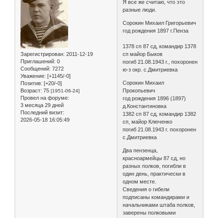
Я все же считаю, что это
разные люди.
Сорокин Михаил Григорьевич
год рождения 1897 г.Пенза
1378 сп 87 сд, командир 1378
Зарегистрирован
: 2011-12-19
сп майор Быков
Приглашений:
0
погиб 21.08.1943 г., похоронен
Сообщений:
7272
ю-з окр. с.Дмитриевка
Уважение:
[+1145/-0]
Сорокин Михаил
Позитив:
[+20/-0]
Возраст:
75
Прокопьевич
[1951-06-24]
Провел на форуме:
год рождения 1896 (1897)
3 месяца 29 дней
д.Константиновка
Последний визит:
1382 сп 87 сд, командир 1382
2026-05-18 16:05:49
сп, майор Ключенко
погиб 21.08.1943 г. похоронен
с.Дмитриевка
Два пензенца,
красноармейцы 87 сд, но
разных полков, погибли в
один день, практически в
одном месте.
Сведения о гибели
подписаны командирами и
начальниками штаба полков,
заверены полковыми