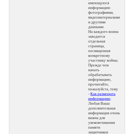
имеющуюся
информацию
фотографиями,
видеоматериалами
и другими
данными.
На каждого воина
заводится
отдельная
страница,
посвященная
конкретному
участнику войны.
Прежде чем
начать
обрабатывать
информацию,
прочитайте,
пожалуйста, тему
-
Как размещать
информацию
.
Любая Ваша
дополнительная
информация очень
важна для
увековечивания
памяти
защитников