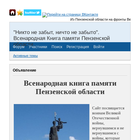
Из Пензенской области на фронты Великой От
"Никто не забыт, ничто не забыто".
Всенародная Книга памяти Пензенской
области.
Форум
Участники
Поиск
Регистрация
Войти
Активные темы
Объявление
Всенародная книга памяти
Пензенской области
Сайт посвящается
воинам Великой
Отечественной
войны,
вернувшимся и не
вернувшимся с
войны, которые