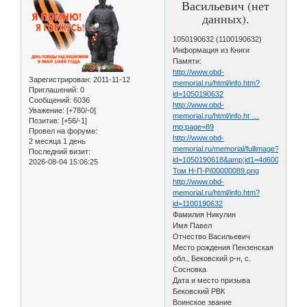
Васильевич (нет
данных).
1050190632 (1100190632)
Информация из Книги
Памяти:
http://www.obd-
Зарегистрирован
: 2011-11-12
memorial.ru/html/info.htm?
Приглашений:
0
id=1050190632
Сообщений:
6036
http://www.obd-
Уважение:
[+780/-0]
memorial.ru/html/info.ht …
Позитив:
[+56/-1]
mp;page=89
Провел на форуме:
http://www.obd-
2 месяца 1 день
memorial.ru/memorial/fullimage?
Последний визит:
id=1050190618&amp;id1=4d6008fcbc0d
2026-08-04 15:06:25
Том Н-П-Р/00000089.png
http://www.obd-
memorial.ru/html/info.htm?
id=1100190632
Фамилия Никулин
Имя Павел
Отчество Васильевич
Место рождения Пензенская
обл., Бековский р-н, с.
Сосновка
Дата и место призыва
Бековский РВК
Воинское звание