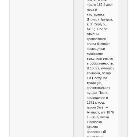
числе 152,4 дес.
леса и
кустарника
(Прил. к Трудам,
т. 3, Серд. у.,
№65). После
отмены
крепостного
права бывшие
помещичьи
крестьяне
выкупили землю
в собственность.
В 1859 г. имелись
ярмарка, базар.
На Пасху, по
традиции,
салютовали из
пушки. После
проведения в
1871 г. ж.-д.
линии Умет –
Аткарск, а в 1879
г. – ж.-д. ветки
Сосновка –
Беково
населенный
пункт стал