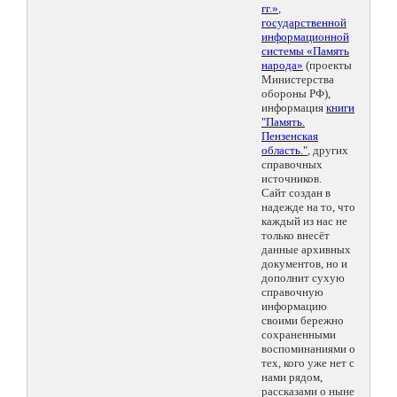
гг.»
,
государственной
информационной
системы «Память
народа»
(проекты
Министерства
обороны РФ),
информация
книги
"Память.
Пензенская
область."
, других
справочных
источников.
Сайт создан в
надежде на то, что
каждый из нас не
только внесёт
данные архивных
документов, но и
дополнит сухую
справочную
информацию
своими бережно
сохраненными
воспоминаниями о
тех, кого уже нет с
нами рядом,
рассказами о ныне