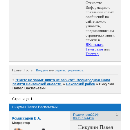
Отечества.
Информацию о
появлении новых
сообщений на
сайте можно
узнавать,
подписавшись на
страничках книги
памяти в
ВКонтакте
,
Телеграмм
или
Твиттер
.
Привет, Гость!
Войдите
или
зарегистрируйтесь
.
»
"Никто не забыт, ничто не забыто". Всенародная Книга
памяти Пензенской области.
»
Бековский район
»
Никулин
Павел Васильевич
Страница:
1
Никулин Павел Васильевич
Поделиться
2014-
1
Комиссаров В.А.
08-19 16:44:07
Модератор
Никулин Павел