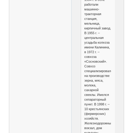
работали
машинно-
тракторная
станция,
мельница,
кирпичный завод.
В 1955 г. –
центральная
усадьба колхоза
имени Калинина,
в 1972 г. –
совхоза
«Сосновский».
Совхоз
специализировался
на производстве
зерна, мяса,
молока,
сахарной
свеклы. Имелся
сепараторный
пункт. В 1998 г. –
10 крестьянских
(фермерских)
хозяйств.
Железнодорожный
вокзал, дом
культуры,