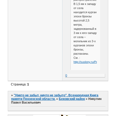
В 1,5 км к западу
от села
находится курган
эпохи бронзы
высотой 2,5
метра,
задернованный в
3 км к юго-западу
от села –
могильник из 3-х
курганов эпохи
бронзы,
распаханы.
См. :
http://suslony.ru/Penzagebiet/be
0
Страница:
1
»
"Никто не забыт, ничто не забыто". Всенародная Книга
памяти Пензенской области.
»
Бековский район
»
Никулин
Павел Васильевич