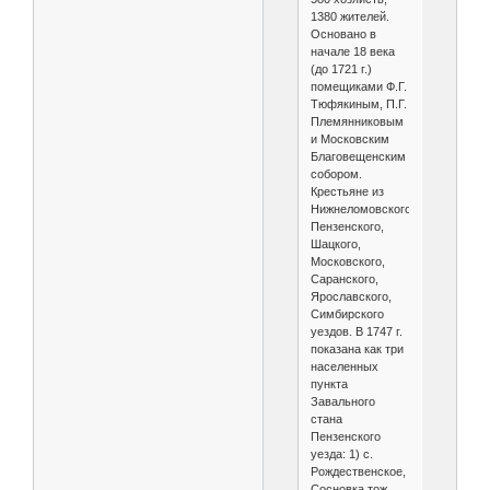
1380 жителей.
Основано в
начале 18 века
(до 1721 г.)
помещиками Ф.Г.
Тюфякиным, П.Г.
Племянниковым
и Московским
Благовещенским
собором.
Крестьяне из
Нижнеломовского,
Пензенского,
Шацкого,
Московского,
Саранского,
Ярославского,
Симбирского
уездов. В 1747 г.
показана как три
населенных
пункта
Завального
стана
Пензенского
уезда: 1) с.
Рождественское,
Сосновка тож,