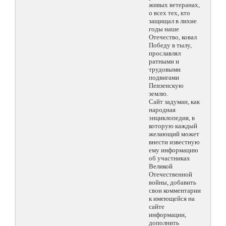
живых ветеранах,
о всех тех, кто
защищал в лихие
годы наше
Отечество, ковал
Победу в тылу,
прославлял
ратными и
трудовыми
подвигами
Пензенскую
землю.
Сайт задуман, как
народная
энциклопедия, в
которую каждый
желающий может
внести известную
ему информацию
об участниках
Великой
Отечественной
войны, добавить
свои комментарии
к имеющейся на
сайте
информации,
дополнить