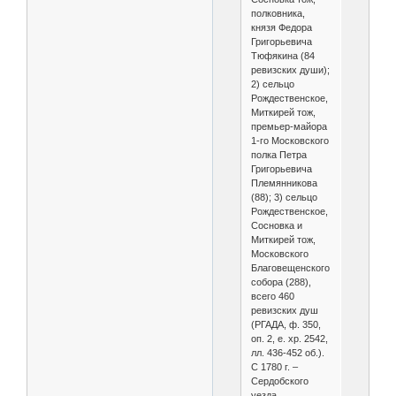
полковника,
князя Федора
Григорьевича
Тюфякина (84
ревизских души);
2) сельцо
Рождественское,
Миткирей тож,
премьер-майора
1-го Московского
полка Петра
Григорьевича
Племянникова
(88); 3) сельцо
Рождественское,
Сосновка и
Миткирей тож,
Московского
Благовещенского
собора (288),
всего 460
ревизских душ
(РГАДА, ф. 350,
оп. 2, е. хр. 2542,
лл. 436-452 об.).
С 1780 г. –
Сердобского
уезда