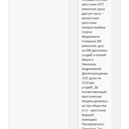
крестьяне (677
ревизских душ),
другую часть –
крепостные
крестьяне
генерал-майора
Сергея
Федоровича
Голицына (89
ревизских душ
на 586 десятинах
угодий) и князей
Ивана и
Никонора
Андреевичей
Девлеткильдеевых
(152 души на
1219 дес.
угодий). До
коллективизации
крестьянская
община делилась
на три общества
(1-я – крестьяне
бывшей
помещика
Прозоровского-
Голицына, 2-я