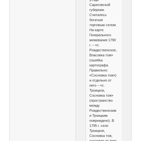
Саратовской
губернии.
Считалось
богатым
торговым селом.
На карте
Генерального
межевания 1790
г. – «с.
Рождественское,
Власовка тож»
(ошибка
картографа.
Правильно:
«Сосновка тож»)
и отдельно от
него – «с.
Троицкое,
Сосновка тож»
(пространство
между
Рождественским
и Троицким
повреждено). В
1795 г. село
Троицкое,
Сосновка тож,
состояло из трех