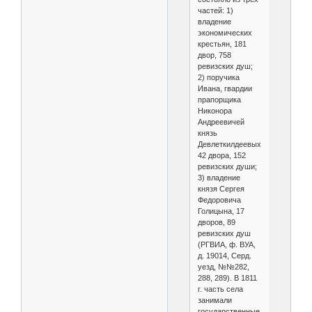
частей: 1)
владение
экономических
крестьян, 181
двор, 758
ревизских душ;
2) поручика
Ивана, гвардии
прапорщика
Никонора
Андреевичей
князь
Девлеткилдеевых,
42 двора, 152
ревизских души;
3) владение
князя Сергея
Федоровича
Голицына, 17
дворов, 89
ревизских душ
(РГВИА, ф. ВУА,
д. 19014, Серд.
уезд, №№282,
288, 289). В 1811
г. часть села
занимали
государственные