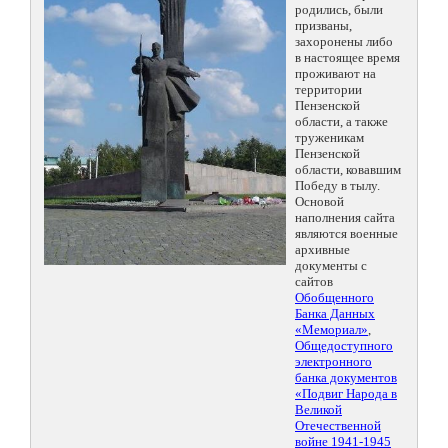
родились, были
призваны,
захоронены либо
в настоящее время
проживают на
территории
Пензенской
области, а также
труженикам
Пензенской
области, ковавшим
Победу в тылу.
Основой
наполнения сайта
являются военные
архивные
документы с
сайтов
Обобщенного
Банка Данных
«Мемориал»
,
Общедоступного
электронного
банка документов
«Подвиг Народа в
Великой
Отечественной
войне 1941-1945