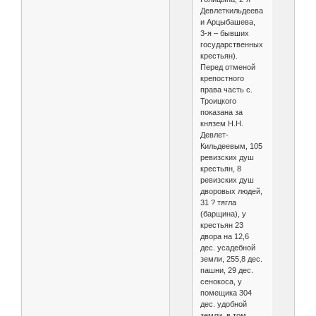
Девлеткильдеева
и Арцыбашева,
3-я – бывших
государственных
крестьян).
Перед отменой
крепостного
права часть с.
Троицкого
показана за
князем Н.Н.
Девлет-
Кильдеевым, 105
ревизских душ
крестьян, 8
ревизских душ
дворовых людей,
31 ? тягла
(барщина), у
крестьян 23
двора на 12,6
дес. усадебной
земли, 255,8 дес.
пашни, 29 дес.
сенокоса, у
помещика 304
дес. удобной
земли, в том