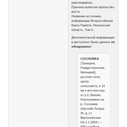
красноармеец
Причина выбытия пропал без
вести
Название источника
информации Всероссийская
Книга Памяти. Пензенская
область. Том 6
Дополнительной информации
в доступных базах данных
не
обнаружено
!
СОСНОВКА
(Троицкое,
Рождественское,
Миткирей),
русское село,
центр
сельсовета, в 10
км к юго-востоку
от р.п. Беково.
Расположено на
р. Сосновке
(бассейн Хопра).
Ж.-д. ст.
Вертуновская.
На 1.1.2004 г. –
580 хозяйств,