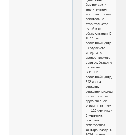
быстро расти;
значительная
часть населения
работала на
строительстве
путей и их
обслуживании. В
1877 г. –
волостной центр
Сердобского
уезда, 376
дворов, церковь,
5 лавок, базар по
пятницам.
В 1911 г. –
волостной центр,
642 двора,
церковь,
церковноприходская
школа, земское
двухклассное
училище (в 1916
г. – 122 ученика и
3 учителя),
почтово-
телеграфная
контора, базар. С
1934 г. в селе