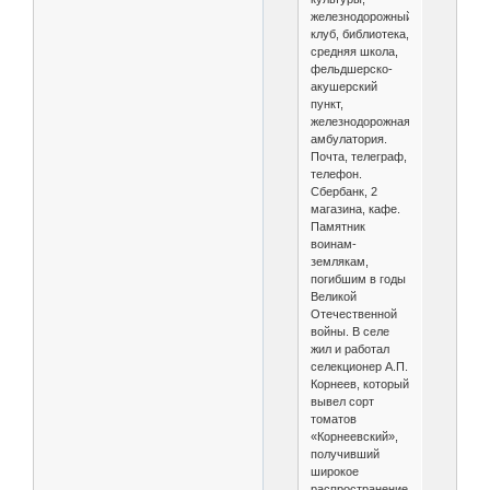
железнодорожный
клуб, библиотека,
средняя школа,
фельдшерско-
акушерский
пункт,
железнодорожная
амбулатория.
Почта, телеграф,
телефон.
Сбербанк, 2
магазина, кафе.
Памятник
воинам-
землякам,
погибшим в годы
Великой
Отечественной
войны. В селе
жил и работал
селекционер А.П.
Корнеев, который
вывел сорт
томатов
«Корнеевский»,
получивший
широкое
распространение.