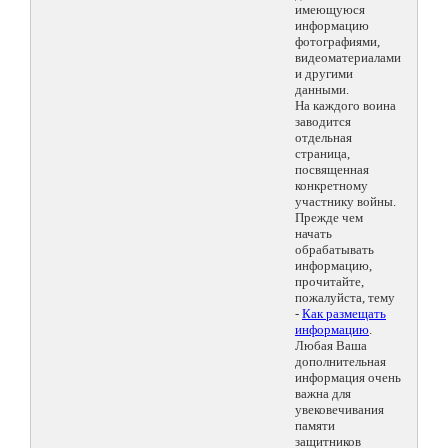
имеющуюся
информацию
фотографиями,
видеоматериалами
и другими
данными.
На каждого воина
заводится
отдельная
страница,
посвященная
конкретному
участнику войны.
Прежде чем
начать
обрабатывать
информацию,
прочитайте,
пожалуйста, тему
-
Как размещать
информацию
.
Любая Ваша
дополнительная
информация очень
важна для
увековечивания
памяти
защитников