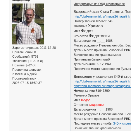
Информация из ОБД «Мемориал»
Всероссийская Книга Памяти. Пен
http://obd-memorial.ru/Image2/imagelin
Номер записи 1050291545
Храмов
Фамилия
Федот
Имя
Федотович
Отчество
Дата рождения __.__.1908
Место рождения Пензенская обл., Беко
Зарегистрирован
: 2011-12-20
Дата и место призыва Бековский РВК
Приглашений:
0
Воинское звание красноармеец
Сообщений:
5769
Причина выбытия погиб
Уважение:
[+1291/-0]
Дата выбытия 05.12.1941
Позитив:
[+2/-0]
Первичное место захоронения Тульска
Провел на форуме:
2 месяца 6 дней
Донесение управления 340-й стре
Последний визит:
http://obd-memorial.ru/Image2/imageli
2026-07-15 18:59:37
http://obd-memorial.ru/Image2/imageli
Номер записи 51647890
Фамилия Храмов
Имя
Федор
Отчество
Федорович
Дата рождения __.__.1908
Место рождения Пензенская обл., Беко
Дата и место призыва Бековский РВК,
Последнее место службы
340-я стрел
Воинское звание красноармеец