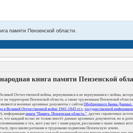
нига памяти Пензенской области.
народная книга памяти Пензенской обл
Великой Отечественной войны, вернувшимся и не вернувшимся с войны, котор
т на территории Пензенской области, а также труженикам Пензенской области
 являются военные архивные документы с сайтов
Обобщенного Банка Данных
а в Великой Отечественной войне 1941-1945 гг.»
,
государственной информаци
), информация
книги "Память. Пензенская область."
, других справочных источ
 то, что каждый из нас не только внесёт данные архивных документов, но и 
оминаниями о тех, кого уже нет с нами рядом, рассказами о ныне живых ветер
в тылу, прославлял ратными и трудовыми подвигами Пензенскую землю.
ая энциклопедия, в которую каждый желающий может внести известную ему и