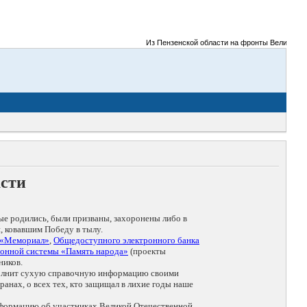
Из Пензенской области на фронты Великой Отеч
асти
ые родились, были призваны, захоронены либо в
, ковавшим Победу в тылу.
 «Мемориал»
,
Общедоступного электронного банка
онной системы «Память народа»
(проекты
ников.
дополнит сухую справочную информацию своими
анах, о всех тех, кто защищал в лихие годы наше
нформацию об участниках Великой Отечественной