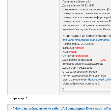
Причина выбытия убит
Дата выбытия 06.12.1941
Название источника информации ЦА
Номер фонда источника информации
Номер описи источника информации 
Номер дела источника информации 9
Информация из документа: командир 
Храмова Екатерина Ивановна, Пензенс
Информация из списков захорон
http://obd-memorial.ru/Image2/imageli
Номер записи 261568505
Фамилия
Хромов
Имя
Федор
Отчество
Федорович
Дата рождения/Возраст
__.__.1902
Воинское звание красноармеец
Дата смерти 05.12.1941
Страна захоронения Россия
Регион захоронения Тульская обл.
Место захоронения
Ясногорский райо
Могила Братская могила № 2
0
Страница:
1
»
"Никто не забыт, ничто не забыто". Всенародная Книга памяти Пе