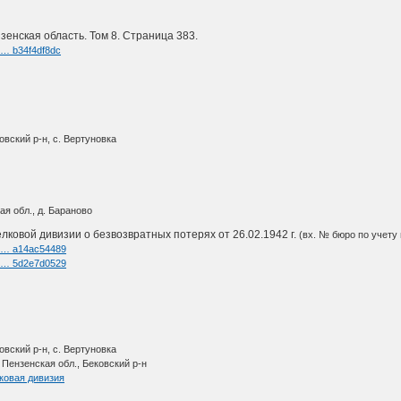
зенская область. Том 8. Страница 383.
k … b34f4df8dc
вский р-н, с. Вертуновка
я обл., д. Бараново
лковой дивизии о безвозвратных потерях от 26.02.1942 г.
(вх. № бюро по учету 
nk … a14ac54489
nk … 5d2e7d0529
вский р-н, с. Вертуновка
 Пензенская обл., Бековский р-н
ковая дивизия