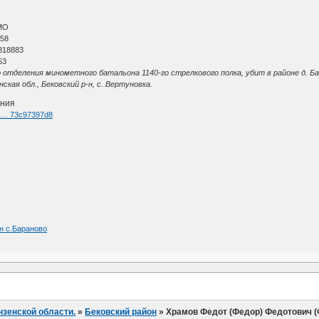
МО
 58
818883
53
отделения минометного батальона 1140-го стрелкового полка, убит в районе д. Ба
кая обл., Бековский р-н, с. Вертуновка.
ения
nk … 73c97397d8
н с.Бараново
нзенской области.
»
Бековский район
»
Храмов Федот (Федор) Федотович 