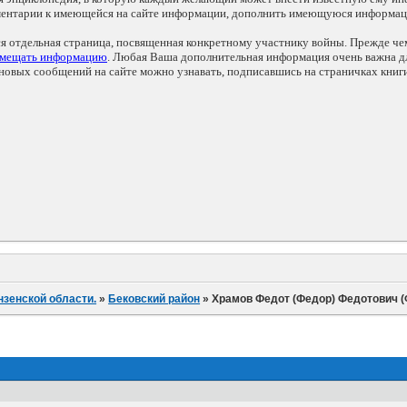
мментарии к имеющейся на сайте информации, дополнить имеющуюся информа
ся отдельная страница, посвященная конкретному участнику войны. Прежде ч
змещать информацию
. Любая Ваша дополнительная информация очень важна дл
овых сообщений на сайте можно узнавать, подписавшись на страничках книг
нзенской области.
»
Бековский район
»
Храмов Федот (Федор) Федотович 