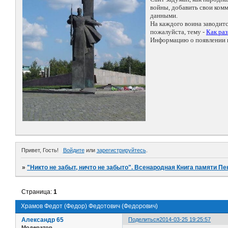
войны, добавить свои ко
данными.
На каждого воина заводит
пожалуйста, тему -
Как ра
Информацию о появлении н
Привет, Гость!
Войдите
или
зарегистрируйтесь
.
»
"Никто не забыт, ничто не забыто". Всенародная Книга памяти Пе
Страница:
1
Храмов Федот (Федор) Федотович (Федорович)
Александр 65
Поделиться
2014-03-25 19:25:57
Модератор