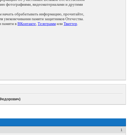
цию фотографиями, видеоматериалами и другими
ем начать обрабатывать информацию, прочитайте,
я увековечивания памяти защитников Отечества.
и памяти в
ВКонтакте
,
Телеграмм
или
Твиттер
.
(Федорович)
1