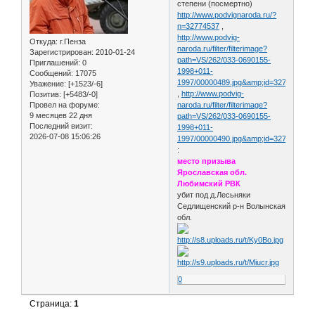
степени (посмертно)
http://www.podvignaroda.ru/?
n=32774537
,
http://www.podvig-
Откуда:
г.Пенза
naroda.ru/filter/filterimage?
Зарегистрирован
: 2010-01-24
path=VS/262/033-0690155-
Приглашений:
0
1998+011-
Сообщений:
17075
1997/00000489.jpg&amp;id=32774577
Уважение:
[+1523/-6]
,
http://www.podvig-
Позитив:
[+5483/-0]
Провел на форуме:
naroda.ru/filter/filterimage?
9 месяцев 22 дня
path=VS/262/033-0690155-
Последний визит:
1998+011-
2026-07-08 15:06:26
1997/00000490.jpg&amp;id=32774578&
:
место призыва
Ярославская обл.
Любимский РВК
убит под д.Лесьняки
Седлищенский р-н Волынская
обл.
0
Страница:
1