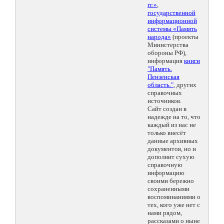
гг.»
,
государственной
информационной
системы «Память
народа»
(проекты
Министерства
обороны РФ),
информация
книги
"Память.
Пензенская
область."
, других
справочных
источников.
Сайт создан в
надежде на то, что
каждый из нас не
только внесёт
данные архивных
документов, но и
дополнит сухую
справочную
информацию
своими бережно
сохраненными
воспоминаниями о
тех, кого уже нет с
нами рядом,
рассказами о ныне