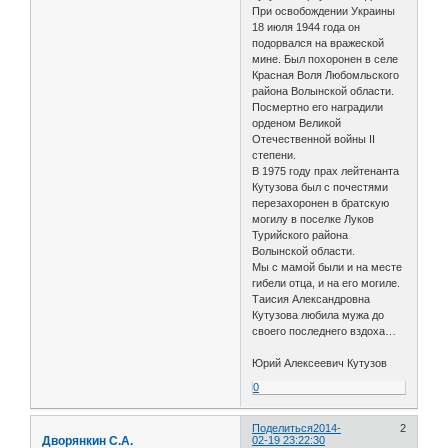
При освобождении Украины
18 июля 1944 года он
подорвался на вражеской
мине. Был похоронен в селе
Красная Воля Любомльского
района Волынской области.
Посмертно его наградили
орденом Великой
Отечественной войны II
степени.
В 1975 году прах лейтенанта
Кутузова был с почестями
перезахоронен в братскую
могилу в поселке Луков
Турийского района
Волынской области.
Мы с мамой были и на месте
гибели отца, и на его могиле.
Таисия Александровна
Кутузова любила мужа до
своего последнего вздоха…
Юрий Алексеевич Кутузов
0
Поделиться
2014-
2
Дворянкин С.А.
02-19 23:22:30