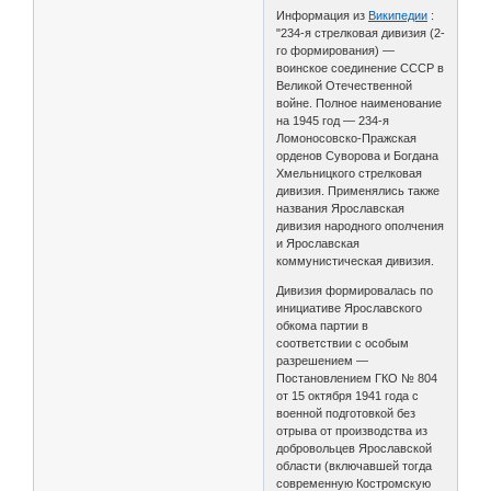
Информация из
Википедии
:
"234-я стрелковая дивизия (2-
го формирования) —
воинское соединение СССР в
Великой Отечественной
войне. Полное наименование
на 1945 год — 234-я
Ломоносовско-Пражская
орденов Суворова и Богдана
Хмельницкого стрелковая
дивизия. Применялись также
названия Ярославская
дивизия народного ополчения
и Ярославская
коммунистическая дивизия.
Дивизия формировалась по
инициативе Ярославского
обкома партии в
соответствии с особым
разрешением —
Постановлением ГКО № 804
от 15 октября 1941 года с
военной подготовкой без
отрыва от производства из
добровольцев Ярославской
области (включавшей тогда
современную Костромскую