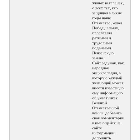
живых ветеранах,
о всех тех, кто
защищал в лихие
годы наше
Отечество, ковал
Победу в тылу,
прославлял
ратными и
трудовыми
подвигами
Пензенскую
землю.
Сайт задуман, как
народная
энциклопедия, в
которую каждый
желающий может
внести известную
ему информацию
об участниках
Великой
Отечественной
войны, добавить
свои комментарии
к имеющейся на
сайте
информации,
дополнить