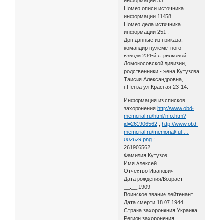
информации 33
Номер описи источника
информации 11458
Номер дела источника
информации 251 .
Доп.данные из приказа:
командир пулеметного
взвода 234-й стрелковой
Ломоносовской дивизии,
родственники - жена Кутузова
Таисия Александровна,
г.Пенза ул.Красная 23-14.
Информация из списков
захоронения
http://www.obd-
memorial.ru/html/info.htm?
id=261906562
,
http://www.obd-
memorial.ru/memorial/ful …
002629.png
:
261906562
Фамилия Кутузов
Имя Алексей
Отчество Иванович
Дата рождения/Возраст
__.__.1909
Воинское звание лейтенант
Дата смерти 18.07.1944
Страна захоронения Украина
Регион захоронения