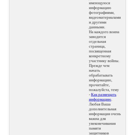
имеющуюся
информацию
фотографиями,
видеоматериалами
и другими
данными.
На каждого воина
заводится
отдельная
страница,
посвященная
конкретному
участнику войны.
Прежде чем
начать
обрабатывать
информацию,
прочитайте,
пожалуйста, тему
-
Как размещать
информацию
.
Любая Ваша
дополнительная
информация очень
важна для
увековечивания
памяти
защитников