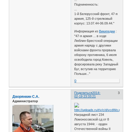
Подчиненность:
...
1-й Белорусский фронт, 47-я
армия, 125-й стрелковый
корпус: 13.07.44-06.09.44."
Информация из
Википедии
:
"47-я армия ... в ходе
Люблин-Брестской операции
армия наряду с другими
войсками фронта прорвала
оборону противника, 6 июля
освободила город Ковель,
форсировала реку Западный
Буг, вступив на территорию
Польши..."
0
Поделиться
2014-
3
Дворянкин С.А.
02-19 23:33:21
Администратор
Наградной лист 234
Ломоносовской сд от 8
августа 1944г. - орден
Отечественной войны II