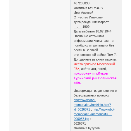
407265833
Фамилия КУТУЗОВ
Имя Алексей
Отчество Иванович
Дата рождения/Возраст
__.__.1909
Дата выбытия 18.07.1944
Название источника
информации Книга памяти
погибших и пропавших без
вести в Великой
отечественной войне. Том 7.
Доп.данные из книги памяти:
место призыва Московский
ГВК
, лейтенант, погиб,
похоронен пгт.Луков
Турийский р-н Волынская
обл.
.
Информация из донесения о
безвозвратных потерях
http://www.obd-
memorial.ru/html/info.htm?
id=6626871
,
http://www.obd-
memorial.ru/memorial/ful …
000087.jpg
:
6626871
Фамилия Кутузов