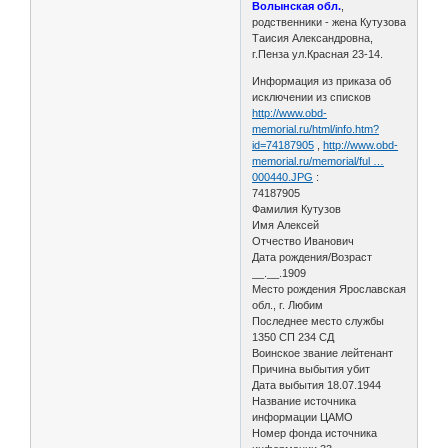
Волынская обл.
,
родственники - жена Кутузова
Таисия Александровна,
г.Пенза ул.Красная 23-14.
Информация из приказа об
исключении из списков
http://www.obd-
memorial.ru/html/info.htm?
id=74187905
,
http://www.obd-
memorial.ru/memorial/ful …
000440.JPG
:
74187905
Фамилия Кутузов
Имя Алексей
Отчество Иванович
Дата рождения/Возраст
__.__.1909
Место рождения Ярославская
обл., г. Любим
Последнее место службы
1350 СП 234 СД
Воинское звание лейтенант
Причина выбытия убит
Дата выбытия 18.07.1944
Название источника
информации ЦАМО
Номер фонда источника