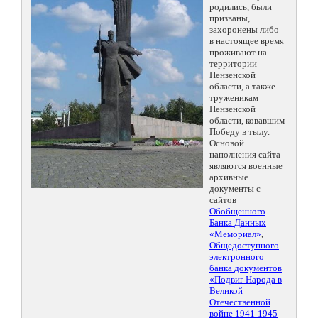
родились, были
призваны,
захоронены либо
в настоящее время
проживают на
территории
Пензенской
области, а также
труженикам
Пензенской
области, ковавшим
Победу в тылу.
Основой
наполнения сайта
являются военные
архивные
документы с
сайтов
Обобщенного
Банка Данных
«Мемориал»
,
Общедоступного
электронного
банка документов
«Подвиг Народа в
Великой
Отечественной
войне 1941-1945