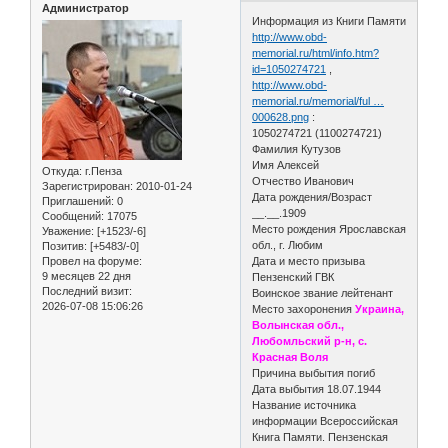
Администратор
Информация из Книги Памяти
http://www.obd-
memorial.ru/html/info.htm?
id=1050274721
,
http://www.obd-
memorial.ru/memorial/ful …
000628.png
:
1050274721 (1100274721)
Фамилия Кутузов
Имя Алексей
Откуда:
г.Пенза
Отчество Иванович
Зарегистрирован
: 2010-01-24
Дата рождения/Возраст
Приглашений:
0
__.__.1909
Сообщений:
17075
Место рождения Ярославская
Уважение:
[+1523/-6]
обл., г. Любим
Позитив:
[+5483/-0]
Провел на форуме:
Дата и место призыва
9 месяцев 22 дня
Пензенский ГВК
Последний визит:
Воинское звание лейтенант
2026-07-08 15:06:26
Место захоронения
Украина,
Волынская обл.,
Любомльский р-н, с.
Красная Воля
Причина выбытия погиб
Дата выбытия 18.07.1944
Название источника
информации Всероссийская
Книга Памяти. Пензенская