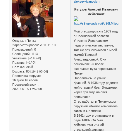
aleksey-ivanovich
Кутузов Алексей Иванович
лейтенант
Мой отец родился в 1909 году
в Ярославской области.
Откуда:
г.Пенза
Учился в Ярославском
Зарегистрирован
: 2011-11-10
педагогическом институте,
Приглашений:
0
там же познакомился с моей
Сообщений:
1113
мамой Таисией
Уважение:
[+145/-0]
Александровной. Они
Позитив:
[+1/-0]
поженились и после
Пол:
Женский
окончания вуза переехали в
Возраст:
85
[1941-05-06]
Пензу.
Провел на форуме:
Поселились на улице
16 дней 16 часов
Красной. В 1936 году родился
Последний визит:
мой старший брат Владимир,
2020-06-15 17:52:58
через три года на свет
появился я.
Отец работал в Пензенском
окружном обкоме комсомола,
затем в Облплане.
В 1941 году его призвали в
ряды РККА. Он был
лейтенантом 234-ой
стрелковой дивизии,