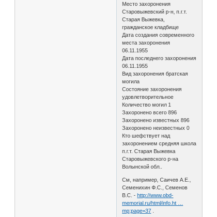
Место захоронения
Старовыжевский р-н, п.г.т.
Старая Выжевка,
гражданское кладбище
Дата создания современного
места захоронения
06.11.1955
Дата последнего захоронения
06.11.1955
Вид захоронения братская
могила
Состояние захоронения
удовлетворительное
Количество могил 1
Захоронено всего 896
Захоронено известных 896
Захоронено неизвестных 0
Кто шефствует над
захоронением средняя школа
п.г.т. Старая Выжевка
Старовыжевского р-на
Волынской обл..
См, например, Саичев А.Е.,
Семенихин Ф.С., Семенов
В.С. -
http://www.obd-
memorial.ru/html/info.ht …
mp;page=37
.