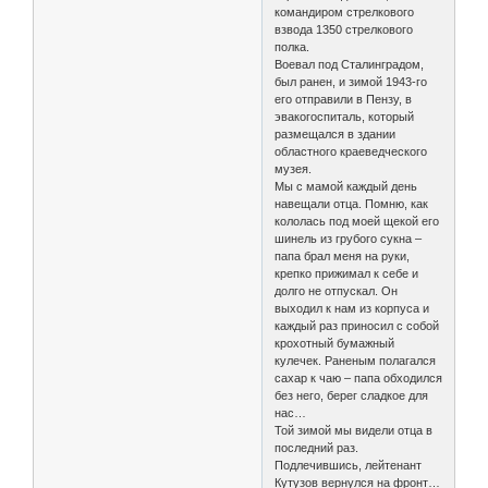
командиром стрелкового
взвода 1350 стрелкового
полка.
Воевал под Сталинградом,
был ранен, и зимой 1943-го
его отправили в Пензу, в
эвакогоспиталь, который
размещался в здании
областного краеведческого
музея.
Мы с мамой каждый день
навещали отца. Помню, как
кололась под моей щекой его
шинель из грубого сукна –
папа брал меня на руки,
крепко прижимал к себе и
долго не отпускал. Он
выходил к нам из корпуса и
каждый раз приносил с собой
крохотный бумажный
кулечек. Раненым полагался
сахар к чаю – папа обходился
без него, берег сладкое для
нас…
Той зимой мы видели отца в
последний раз.
Подлечившись, лейтенант
Кутузов вернулся на фронт…