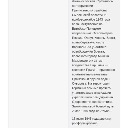
Ломоносовская. Сражалась
на территории
Пречистенского района
Смоленской области. В
ноябре-декабре 1943 года
вела наступление на
Витебско-Полоцком
направлении. Освобождала
Гомель, Овруг, Ковель, Брест,
правобережную часть
Варшавы. За участие в
освобождении Бреста,
польского города Минска-
Мазовецкого и затем
предместья Варшавы —
крепости Праги — присвоено
почётное наименование
Пражской и вручён орден
Суворова. На территории
Германии помимо прочего
участвовала в ликвидации
укреплённого плацдарма на
Одере восточнее Штеттина.
Закончила свой боевой путь
2 мая 1945 года на Эльбе.
13 июня 1945 года дивизия
расформирована.
...