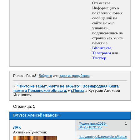
Отечества.
Информацию о
появлении новых
сообщений на
сайте можно
узнавать,
подписавшись на
страничках книги
памяти в
ВКонтакте
,
Телеграмм
или
Твиттер
.
Привет, Гость!
Войдите
или
зарегистрируйтесь
.
»
"Никто не забыт, ничто не забыто". Всенародная Книга
памяти Пензенской области.
»
г.Пенза
»
Кутузов Алексей
Иванович
Страница:
1
Кутузов Алексей Иванович
Поделиться
2013-
1
ЛАК
04-25 18:31:25
Активный участник
http://moypolk.ru/soldiers/kutuzov-