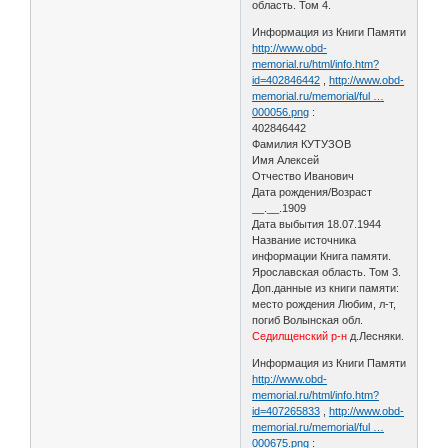
область. Том 4.
Информация из Книги Памяти
http://www.obd-
memorial.ru/html/info.htm?
id=402846442
,
http://www.obd-
memorial.ru/memorial/ful …
000056.png
:
402846442
Фамилия КУТУЗОВ
Имя Алексей
Отчество Иванович
Дата рождения/Возраст
__.__.1909
Дата выбытия 18.07.1944
Название источника
информации Книга памяти.
Ярославская область. Том 3.
Доп.данные из книги памяти:
место рождения Любим, л-т,
погиб Волынская обл.
Седилщенский р-н
д.Лесняки.
Информация из Книги Памяти
http://www.obd-
memorial.ru/html/info.htm?
id=407265833
,
http://www.obd-
memorial.ru/memorial/ful …
000675.png
: