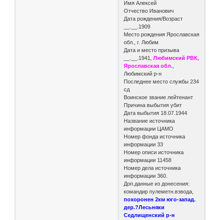
Имя Алексей
Отчество Иванович
Дата рождения/Возраст
__.__.1909
Место рождения Ярославская
обл., г. Любим
Дата и место призыва
__.__.1941,
Любимский РВК,
Ярославская обл.
,
Любимский р-н
Последнее место службы 234
сд
Воинское звание лейтенант
Причина выбытия убит
Дата выбытия 18.07.1944
Название источника
информации ЦАМО
Номер фонда источника
информации 33
Номер описи источника
информации 11458
Номер дела источника
информации 360.
Доп.данные из донесения:
командир пулеметн.взвода,
похоронен 2км юго-запад.
дер.?Лесьняки
Седлищенский р-н