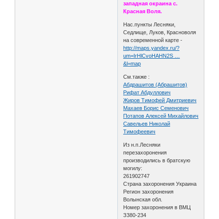
западная окраина с.
Красная Воля.
Нас.пункты Лесняки,
Седлище, Луков, Красноволя
на современной карте -
http://maps.yandex.ru/?
um=IrHlCvoHAHN2S …
&l=map
См.также :
Абдрашитов (Абрашитов)
Рифат Абдуллович
Жиров Тимофей Дмитриевич
Махаев Борис Семенович
Потапов Алексей Михайлович
Савельев Николай
Тимофеевич
Из н.п.Лесняки
перезахоронения
производились в братскую
могилу:
261902747
Страна захоронения Украина
Регион захоронения
Волынская обл.
Номер захоронения в ВМЦ
З380-234