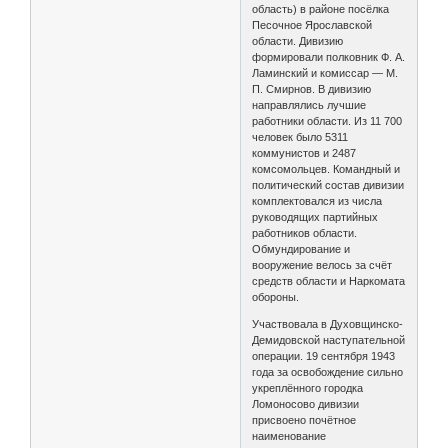
область) в районе посёлка
Песочное Ярославской
области. Дивизию
формировали полковник Ф. А.
Ламинский и комиссар — М.
П. Смирнов. В дивизию
направлялись лучшие
работники области. Из 11 700
человек было 5311
коммунистов и 2487
комсомольцев. Командный и
политический состав дивизии
комплектовался из числа
руководящих партийных
работников области.
Обмундирование и
вооружение велось за счёт
средств области и Наркомата
обороны.
Участвовала в Духовщинско-
Демидовской наступательной
операции. 19 сентября 1943
года за освобождение сильно
укреплённого городка
Ломоносово дивизии
присвоено почётное
наименование