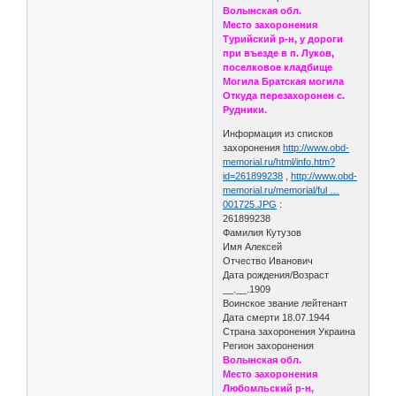
Волынская обл.
Место захоронения
Турийский р-н, у дороги
при въезде в п. Луков,
поселковое кладбище
Могила Братская могила
Откуда перезахоронен с.
Рудники.
Информация из списков
захоронения
http://www.obd-
memorial.ru/html/info.htm?
id=261899238
,
http://www.obd-
memorial.ru/memorial/ful …
001725.JPG
:
261899238
Фамилия Кутузов
Имя Алексей
Отчество Иванович
Дата рождения/Возраст
__.__.1909
Воинское звание лейтенант
Дата смерти 18.07.1944
Страна захоронения Украина
Регион захоронения
Волынская обл.
Место захоронения
Любомльский р-н,