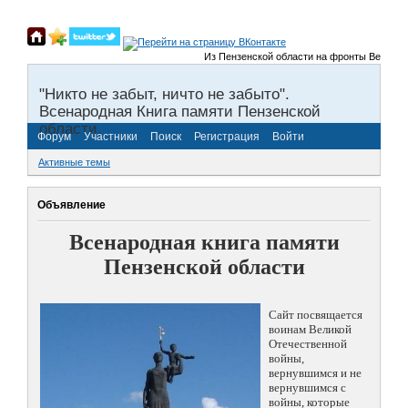
Из Пензенской области на фронты Великой Отеч
"Никто не забыт, ничто не забыто".
Всенародная Книга памяти Пензенской
области.
Форум
Участники
Поиск
Регистрация
Войти
Активные темы
Объявление
Всенародная книга памяти
Пензенской области
Сайт посвящается
воинам Великой
Отечественной
войны,
вернувшимся и не
вернувшимся с
войны, которые