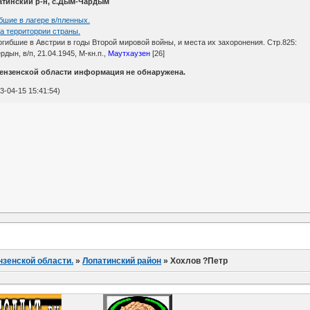
опатинский р-н, с.Дым-Чардым
бшие в лагере в/пленных.
а территоррии страны.
огибшие в Австрии в годы Второй мировой войны, и места их захоронения. Стр.825:
рдын, в/п, 21.04.1945, М-кн.п.,
Маутхаузен
[26]
ензенской области информация не обнаружена.
-04-15 15:41:54)
нзенской области.
»
Лопатинский район
»
Хохлов ?Петр