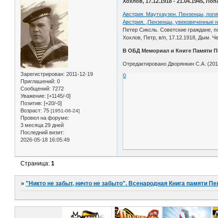
Хохлов, 17.12.1918 - 21.04.1945, Л
Австрия. Маутхаузен. Пензенцы, поги
Австрия. ,Пензенцы, увековеченные н
Петер Сиксль. Советские граждане, п
Хохлов, Петр, в/п, 17.12.1918, Дым. Че
В ОБД Мемориал и Книге Памяти П
Отредактировано Дворянкин С.А. (2013
Зарегистрирован
: 2011-12-19
0
Приглашений:
0
Сообщений:
7272
Уважение:
[+1145/-0]
Позитив:
[+20/-0]
Возраст:
75
[1951-06-24]
Провел на форуме:
3 месяца 29 дней
Последний визит:
2026-05-18 16:05:49
Страница:
1
»
"Никто не забыт, ничто не забыто". Всенародная Книга памяти Пе