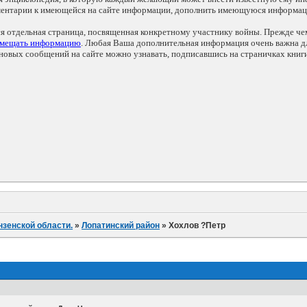
мментарии к имеющейся на сайте информации, дополнить имеющуюся информа
ся отдельная страница, посвященная конкретному участнику войны. Прежде ч
змещать информацию
. Любая Ваша дополнительная информация очень важна дл
овых сообщений на сайте можно узнавать, подписавшись на страничках книг
нзенской области.
»
Лопатинский район
»
Хохлов ?Петр