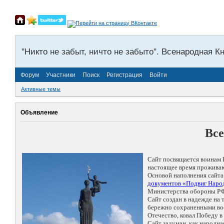
"Никто не забыт, ничто не забыто". Всенародная К
Форум
Участники
Поиск
Регистрация
Войти
Активные темы
Объявление
Все
Сайт посвящается воинам 
настоящее время проживаю
Основой наполнения сайта
документов «Подвиг Народ
Министерства обороны РФ
Сайт создан в надежде на
бережно сохраненными восп
Отечество, ковал Победу 
Сайт задуман, как народн