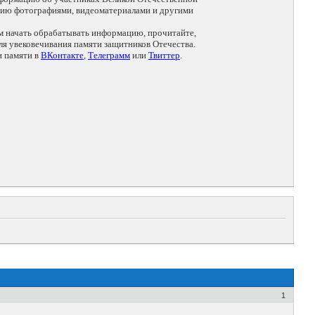
цию фотографиями, видеоматериалами и другими
ем начать обрабатывать информацию, прочитайте,
я увековечивания памяти защитников Отечества.
и памяти в
ВКонтакте
,
Телеграмм
или
Твиттер
.
1