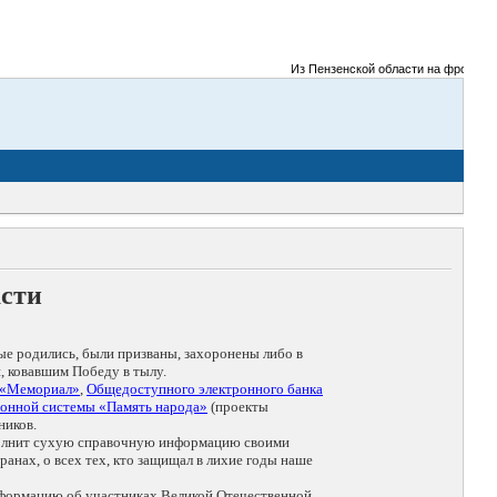
Из Пензенской области на фронты Вел
асти
ые родились, были призваны, захоронены либо в
, ковавшим Победу в тылу.
 «Мемориал»
,
Общедоступного электронного банка
онной системы «Память народа»
(проекты
ников.
дополнит сухую справочную информацию своими
анах, о всех тех, кто защищал в лихие годы наше
нформацию об участниках Великой Отечественной