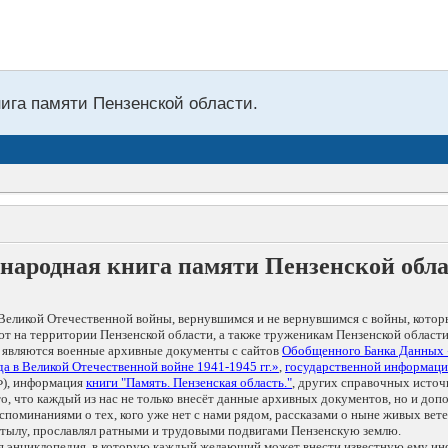
нига памяти Пензенской области.
народная книга памяти Пензенской обл
Великой Отечественной войны, вернувшимся и не вернувшимся с войны, котор
т на территории Пензенской области, а также труженикам Пензенской области
 являются военные архивные документы с сайтов
Обобщенного Банка Данных
а в Великой Отечественной войне 1941-1945 гг.»
,
государственной информаци
), информация
книги "Память. Пензенская область."
, других справочных источ
 то, что каждый из нас не только внесёт данные архивных документов, но и 
оминаниями о тех, кого уже нет с нами рядом, рассказами о ныне живых ветер
в тылу, прославлял ратными и трудовыми подвигами Пензенскую землю.
ая энциклопедия, в которую каждый желающий может внести известную ему и