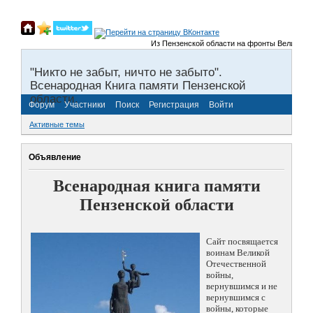
Из Пензенской области на фронты Великой Оте
"Никто не забыт, ничто не забыто".
Всенародная Книга памяти Пензенской
области.
Форум
Участники
Поиск
Регистрация
Войти
Активные темы
Объявление
Всенародная книга памяти
Пензенской области
Сайт посвящается
воинам Великой
Отечественной
войны,
вернувшимся и не
вернувшимся с
войны, которые