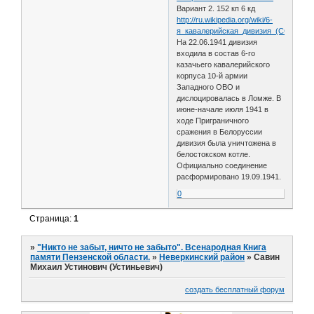
Вариант 2. 152 кп 6 кд
http://ru.wikipedia.org/wiki/6-
я_кавалерийская_дивизия_(СССР)
На 22.06.1941 дивизия
входила в состав 6-го
казачьего кавалерийского
корпуса 10-й армии
Западного ОВО и
дислоцировалась в Ломже. В
июне-начале июля 1941 в
ходе Приграничного
сражения в Белоруссии
дивизия была уничтожена в
белостокском котле.
Официально соединение
расформировано 19.09.1941.
0
Страница:
1
»
"Никто не забыт, ничто не забыто". Всенародная Книга
памяти Пензенской области.
»
Неверкинский район
»
Савин
Михаил Устинович (Устиньевич)
создать бесплатный форум