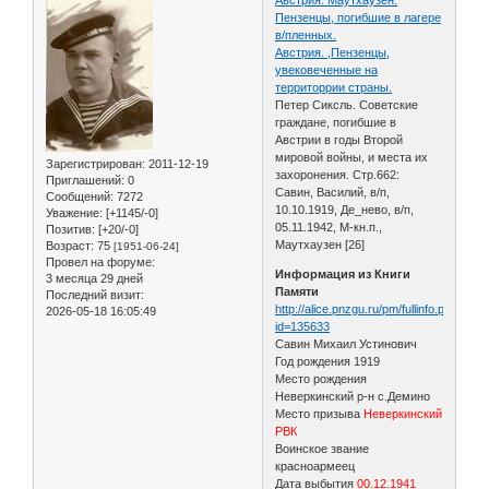
Пензенцы, погибшие в лагере
в/пленных.
Австрия. ,Пензенцы,
увековеченные на
территоррии страны.
Петер Сиксль. Советские
граждане, погибшие в
Австрии в годы Второй
мировой войны, и места их
Зарегистрирован
: 2011-12-19
захоронения. Стр.662:
Приглашений:
0
Савин, Василий, в/п,
Сообщений:
7272
10.10.1919, Де_нево, в/п,
Уважение:
[+1145/-0]
05.11.1942, М-кн.п.,
Позитив:
[+20/-0]
Маутхаузен [26]
Возраст:
75
[1951-06-24]
Провел на форуме:
Информация из Книги
3 месяца 29 дней
Памяти
Последний визит:
http://alice.pnzgu.ru/pm/fullinfo.php?
2026-05-18 16:05:49
id=135633
Савин Михаил Устинович
Год рождения 1919
Место рождения
Неверкинский р-н с.Демино
Место призыва
Неверкинский
РВК
Воинское звание
красноармеец
Дата выбытия
00.12.1941