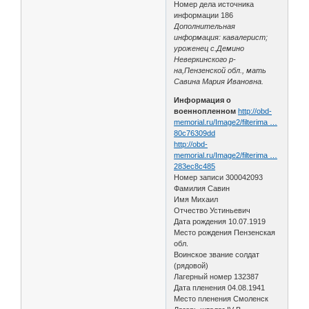
Номер дела источника
информации 186
Дополнительная
информация: кавалерист;
уроженец с.Демино
Неверкинского р-
на,Пензенской обл., мать
Савина Мария Ивановна.
Информация о
военнопленном
http://obd-
memorial.ru/Image2/filterima …
80c76309dd
http://obd-
memorial.ru/Image2/filterima …
283ec8c485
Номер записи 300042093
Фамилия Савин
Имя Михаил
Отчество Устиньевич
Дата рождения 10.07.1919
Место рождения Пензенская
обл.
Воинское звание солдат
(рядовой)
Лагерный номер 132387
Дата пленения 04.08.1941
Место пленения Смоленск