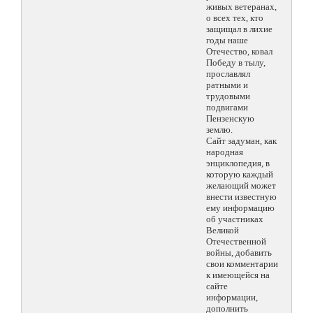
живых ветеранах,
о всех тех, кто
защищал в лихие
годы наше
Отечество, ковал
Победу в тылу,
прославлял
ратными и
трудовыми
подвигами
Пензенскую
землю.
Сайт задуман, как
народная
энциклопедия, в
которую каждый
желающий может
внести известную
ему информацию
об участниках
Великой
Отечественной
войны, добавить
свои комментарии
к имеющейся на
сайте
информации,
дополнить