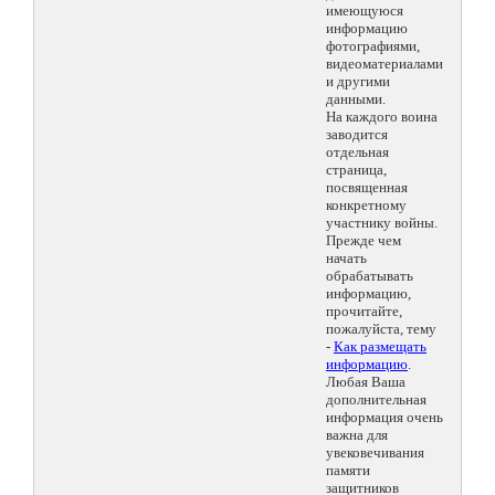
имеющуюся
информацию
фотографиями,
видеоматериалами
и другими
данными.
На каждого воина
заводится
отдельная
страница,
посвященная
конкретному
участнику войны.
Прежде чем
начать
обрабатывать
информацию,
прочитайте,
пожалуйста, тему
-
Как размещать
информацию
.
Любая Ваша
дополнительная
информация очень
важна для
увековечивания
памяти
защитников