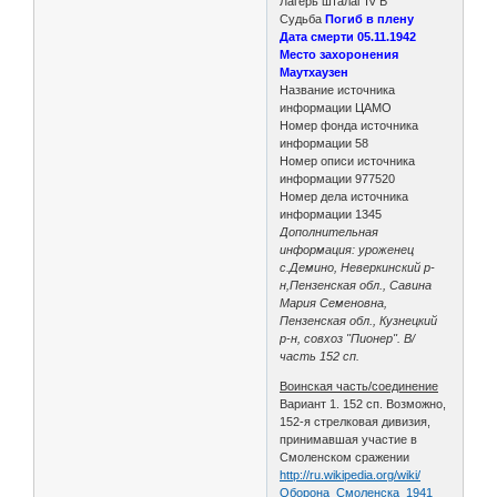
Лагерь шталаг IV B
Судьба
Погиб в плену
Дата смерти 05.11.1942
Место захоронения
Маутхаузен
Название источника
информации ЦАМО
Номер фонда источника
информации 58
Номер описи источника
информации 977520
Номер дела источника
информации 1345
Дополнительная
информация: уроженец
с.Демино, Неверкинский р-
н,Пензенская обл., Савина
Мария Семеновна,
Пензенская обл., Кузнецкий
р-н, совхоз "Пионер". В/
часть 152 сп.
Воинская часть/соединение
Вариант 1. 152 сп. Возможно,
152-я стрелковая дивизия,
принимавшая участие в
Смоленском сражении
http://ru.wikipedia.org/wiki/
Оборона_Смоленска_1941