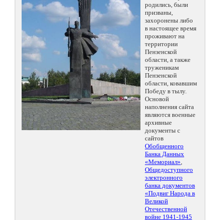
родились, были
призваны,
захоронены либо
в настоящее время
проживают на
территории
Пензенской
области, а также
труженикам
Пензенской
области, ковавшим
Победу в тылу.
Основой
наполнения сайта
являются военные
архивные
документы с
сайтов
Обобщенного
Банка Данных
«Мемориал»
,
Общедоступного
электронного
банка документов
«Подвиг Народа в
Великой
Отечественной
войне 1941-1945