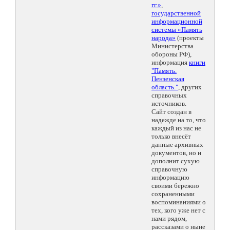
гг.»
,
государственной
информационной
системы «Память
народа»
(проекты
Министерства
обороны РФ),
информация
книги
"Память.
Пензенская
область."
, других
справочных
источников.
Сайт создан в
надежде на то, что
каждый из нас не
только внесёт
данные архивных
документов, но и
дополнит сухую
справочную
информацию
своими бережно
сохраненными
воспоминаниями о
тех, кого уже нет с
нами рядом,
рассказами о ныне