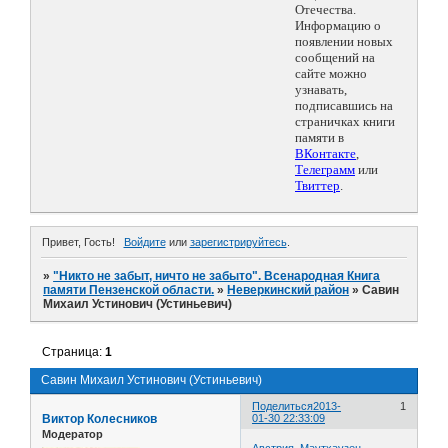
Отечества.
Информацию о
появлении новых
сообщений на
сайте можно
узнавать,
подписавшись на
страничках книги
памяти в
ВКонтакте
,
Телеграмм
или
Твиттер
.
Привет, Гость!
Войдите
или
зарегистрируйтесь
.
»
"Никто не забыт, ничто не забыто". Всенародная Книга
памяти Пензенской области.
»
Неверкинский район
»
Савин
Михаил Устинович (Устиньевич)
Страница:
1
Савин Михаил Устинович (Устиньевич)
Поделиться
2013-
1
Виктор Колесников
01-30 22:33:09
Модератор
Австрия. Маутхаузен.