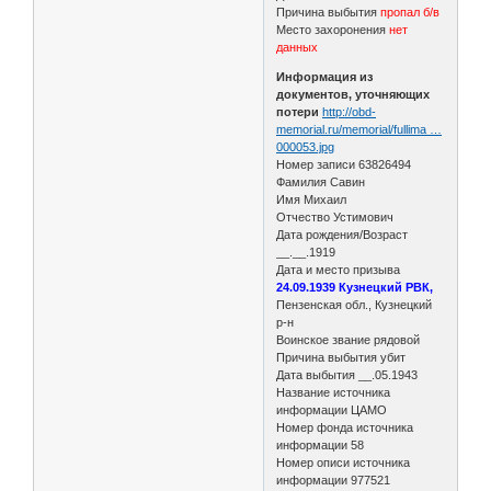
Причина выбытия
пропал б/в
Место захоронения
нет
данных
Информация из
документов, уточняющих
потери
http://obd-
memorial.ru/memorial/fullima …
000053.jpg
Номер записи 63826494
Фамилия Савин
Имя Михаил
Отчество Устимович
Дата рождения/Возраст
__.__.1919
Дата и место призыва
24.09.1939 Кузнецкий РВК,
Пензенская обл., Кузнецкий
р-н
Воинское звание рядовой
Причина выбытия убит
Дата выбытия __.05.1943
Название источника
информации ЦАМО
Номер фонда источника
информации 58
Номер описи источника
информации 977521