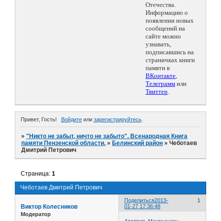
Отечества.
Информацию о
появлении новых
сообщений на
сайте можно
узнавать,
подписавшись на
страничках книги
памяти в
ВКонтакте
,
Телеграмм
или
Твиттер
.
Привет, Гость!
Войдите
или
зарегистрируйтесь
.
»
"Никто не забыт, ничто не забыто". Всенародная Книга
памяти Пензенской области.
»
Белинский район
»
Чеботаев
Дмитрий Петрович
Страница:
1
Чеботаев Дмитрий Петрович
Поделиться
2013-
1
Виктор Колесников
01-27 17:36:48
Модератор
Австрия. Маутхаузен.