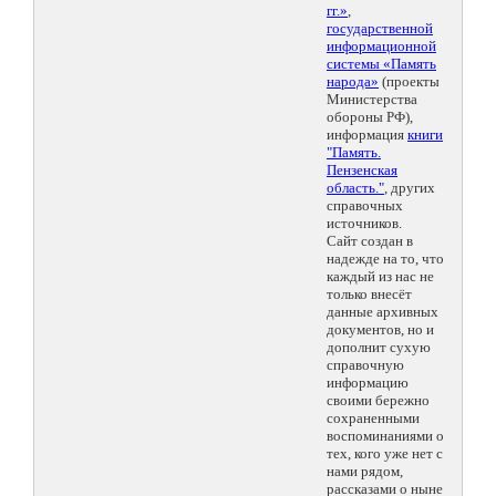
гг.»
,
государственной
информационной
системы «Память
народа»
(проекты
Министерства
обороны РФ),
информация
книги
"Память.
Пензенская
область."
, других
справочных
источников.
Сайт создан в
надежде на то, что
каждый из нас не
только внесёт
данные архивных
документов, но и
дополнит сухую
справочную
информацию
своими бережно
сохраненными
воспоминаниями о
тех, кого уже нет с
нами рядом,
рассказами о ныне