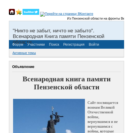
Из Пензенской области на фронты Великой О
"Никто не забыт, ничто не забыто".
Всенародная Книга памяти Пензенской
области.
Форум
Участники
Поиск
Регистрация
Войти
Активные темы
Объявление
Всенародная книга памяти
Пензенской области
Сайт посвящается
воинам Великой
Отечественной
войны,
вернувшимся и не
вернувшимся с
войны, которые