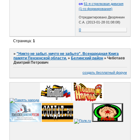
сп
61-я стрелковая дивизия
(1-го формирования)
Отредактировано Дворянкин
С.А. (2013-01-28 01:08:08)
0
Страница:
1
»
"Никто не забыт, ничто не забыто". Всенародная Книга
памяти Пензенской области.
»
Белинский район
»
Чеботаев
Дмитрий Петрович
создать бесплатный форум