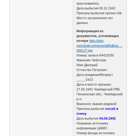
красноармеец
Дата выбытия 00.11.1942
Причина выбытия пропал б/в
Место захоронения нет
данных
Информация из
документов, уточняющих
потери
http://obd-
memorial.ru/memorial/fullima …
000177.jpg
Номер записи 64422030
Фамилия Чеботаев
Имя Дмитрий
Отчество Петрович
Дата рождения/Возраст
__.__.1913
Дата и место призыва
27.05.1941 Чембарский РВК,
Пензенская обл., Чембарский
р-н
Воинское звание рядовой
Причина выбытия
погиб в
плену
Дата выбытия
04.04.1942
Название источника
информации ЦАМО
Номер фонда источника