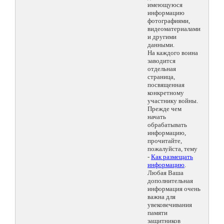
имеющуюся
информацию
фотографиями,
видеоматериалами
и другими
данными.
На каждого воина
заводится
отдельная
страница,
посвященная
конкретному
участнику войны.
Прежде чем
начать
обрабатывать
информацию,
прочитайте,
пожалуйста, тему
-
Как размещать
информацию
.
Любая Ваша
дополнительная
информация очень
важна для
увековечивания
памяти
защитников