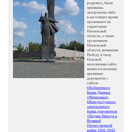
родились, были
призваны,
захоронены либо
в настоящее время
проживают на
территории
Пензенской
области, а также
труженикам
Пензенской
области, ковавшим
Победу в тылу.
Основой
наполнения сайта
являются военные
архивные
документы с
сайтов
Обобщенного
Банка Данных
«Мемориал»
,
Общедоступного
электронного
банка документов
«Подвиг Народа в
Великой
Отечественной
войне 1941-1945