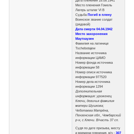
Дата пленения 18.08.1941
Место пленения Гомель
Лагерь шталаг VI B
Судьба
Погиб в плену
Воинское звание солдат
(рядовой)
Дата смерти 04.04.1942
Место захоронения
Маутхаузен
Фамилия на латинице
Tschebotajew
Название источника
информации ЦАМО
Номер фонда источника
информации 58
Номер описи источника
информации 977520
Номер дела источника
информации 1294
Дополнительная
информация: уроженец
Ключи, девичья фамилия
матери Шушкова;
Чеботаева Матрёна,
Пензенская обл., Чембарский
р-н, с.Ключи. В/часть 37 сп.
Судя по дате призыва, месту
и времени пленения, в/ч -
307