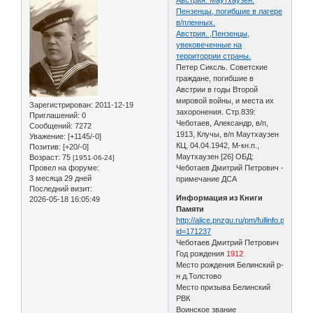
Пензенцы, погибшие в лагере
в/пленных.
Австрия. ,Пензенцы,
увековеченные на
территоррии страны.
Петер Сиксль. Советские
граждане, погибшие в
Австрии в годы Второй
мировой войны, и места их
Зарегистрирован
: 2011-12-19
захоронения. Стр.839:
Приглашений:
0
Чеботаев, Александр, в/п,
Сообщений:
7272
1913, Клучы, в/п Маутхаузен
Уважение:
[+1145/-0]
КЦ, 04.04.1942, М-кн.п.,
Позитив:
[+20/-0]
Маутхаузен [26] ОБД:
Возраст:
75
[1951-06-24]
Провел на форуме:
Чеботаев Дмитрий Петрович -
3 месяца 29 дней
примечание ДСА
Последний визит:
Информация из Книги
2026-05-18 16:05:49
Памяти
http://alice.pnzgu.ru/pm/fullinfo.php?
id=171237
Чеботаев Дмитрий Петрович
Год рождения
1912
Место рождения Белинский р-
н д.Толстово
Место призыва Белинский
РВК
Воинское звание