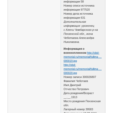
информации 58
Номер описи источника
информации 977520
Номер дела источника
информации 631
Дополнительная
информация: уроженец
с.Ключи Чембарского р-на
Пензенской обл., жена
Чеботаева Александра
Николаевна.
Информация о
военнопленном
http://obd-
memorial.ru/memorial/fullima …
000019.jpg
http://obd-
memorial.ru/memorial/fullima …
000020.jpg
Номер записи 300026807
Фамилия Чеботаев
Имя Дмитрий
Отчество Петрович
Дата рождения/Возраст
__.__.1913
Место рождения Пензенская
обл.
Лагерный номер 39583