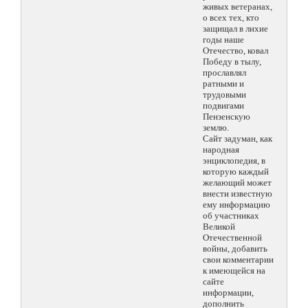
живых ветеранах,
о всех тех, кто
защищал в лихие
годы наше
Отечество, ковал
Победу в тылу,
прославлял
ратными и
трудовыми
подвигами
Пензенскую
землю.
Сайт задуман, как
народная
энциклопедия, в
которую каждый
желающий может
внести известную
ему информацию
об участниках
Великой
Отечественной
войны, добавить
свои комментарии
к имеющейся на
сайте
информации,
дополнить