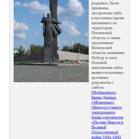
родились, были
призваны,
захоронены либо
в настоящее время
проживают на
территории
Пензенской
области, а также
труженикам
Пензенской
области, ковавшим
Победу в тылу.
Основой
наполнения сайта
являются военные
архивные
документы с
сайтов
Обобщенного
Банка Данных
«Мемориал»
,
Общедоступного
электронного
банка документов
«Подвиг Народа в
Великой
Отечественной
войне 1941-1945