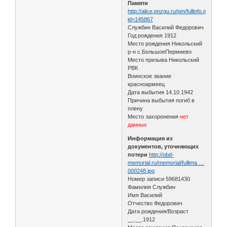
Памяти
http://alice.pnzgu.ru/pm/fullinfo.php?
id=145867
Службин Василий Федорович
Год рождения 1912
Место рождения Никольский
р-н с.БольшоеПермиево
Место призыва Никольский
РВК
Воинское звание
красноармеец
Дата выбытия 14.10.1942
Причина выбытия погиб в
плену
Место захоронения
нет
данных
Информация из
документов, уточняющих
потери
http://obd-
memorial.ru/memorial/fullima …
000248.jpg
Номер записи 59681430
Фамилия Службин
Имя Василий
Отчество Федорович
Дата рождения/Возраст
__.__.1912