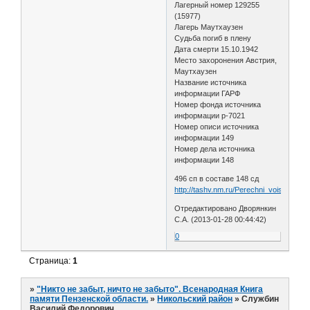
Лагерный номер 129255
(15977)
Лагерь Маутхаузен
Судьба погиб в плену
Дата смерти 15.10.1942
Место захоронения Австрия,
Маутхаузен
Название источника
информации ГАРФ
Номер фонда источника
информации р-7021
Номер описи источника
информации 149
Номер дела источника
информации 148
496 сп в составе 148 сд
http://tashv.nm.ru/Perechni_voisk/Pere
Отредактировано Дворянкин
С.А. (2013-01-28 00:44:42)
0
Страница:
1
»
"Никто не забыт, ничто не забыто". Всенародная Книга
памяти Пензенской области.
»
Никольский район
»
Службин
Василий Федорович