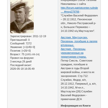
Николаевны с сайта
http://forum.patriotcenter.ru/index.php
… #msg279766
:
"Службин Василий Федорович
– 28.12.1912, Пензенская
обл., Николо-Пестравский р-
н, Большое Пермиево –
14.10.1942 к/ц Маутхаузен".
Зарегистрирован
: 2011-12-19
Австрия. Маутхаузен.
Приглашений:
0
Пензенцы, погибшие в лагере
Сообщений:
7272
в/пленных.
Уважение:
[+1145/-0]
Австрия. ,Пензенцы,
Позитив:
[+20/-0]
увековеченные на
Возраст:
75
[1951-06-24]
территоррии страны.
Провел на форуме:
Петер Сиксль. Советские
3 месяца 29 дней
граждане, погибшие в
Последний визит:
Австрии в годы Второй
2026-05-18 16:05:49
мировой войны, и места их
захоронения. Стр.712:
Службин, Федор, в/п,
28.12.1912, Пиермиьб_а, в/п,
14.10.1942, М-кн.п.,
Маутхаузен [26] Службин
Василий Федорович -
примечание ДСА
Информация из Книги