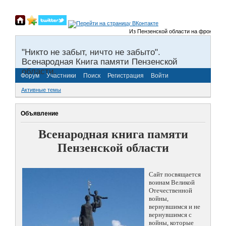
Из Пензенской области на фронты Вели
"Никто не забыт, ничто не забыто".
Всенародная Книга памяти Пензенской
области.
Форум
Участники
Поиск
Регистрация
Войти
Активные темы
Объявление
Всенародная книга памяти
Пензенской области
Сайт посвящается
воинам Великой
Отечественной
войны,
вернувшимся и не
вернувшимся с
войны, которые