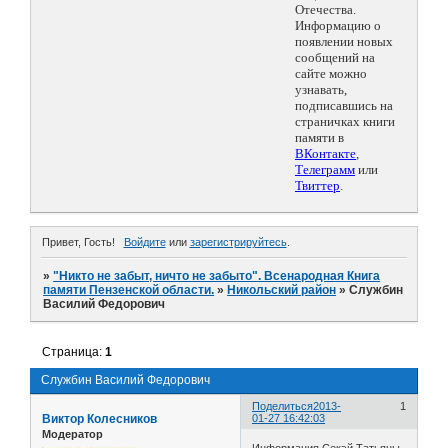
Отечества.
Информацию о
появлении новых
сообщений на
сайте можно
узнавать,
подписавшись на
страничках книги
памяти в
ВКонтакте
,
Телеграмм
или
Твиттер
.
Привет, Гость!
Войдите
или
зарегистрируйтесь
.
»
"Никто не забыт, ничто не забыто". Всенародная Книга
памяти Пензенской области.
»
Никольский район
»
Службин
Василий Федорович
Страница:
1
Службин Василий Федорович
Поделиться
2013-
1
Виктор Колесников
01-27 16:42:03
Модератор
Информация Секэй Татьяны