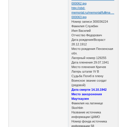
000062.jpg
http://obd-
memorial.ru/memorial/fullima …
000063.jpg
Номер записи 300036224
Фамилия Службин
Имя Василий
Отчество Федорович
Дата рождения/Возраст
28.12.1912
Место рождения Пензенская
обл.
Лагерный номер 129255
Дата пленения 29.07.1941
Место пленения Кричев
Лагерь шталаг IV B
Судьба Погиб в плену
Воинское звание солдат
(рядовой)
Дата смерти 14.10.1942
Место захоронения
Маутхаузен
Фамилия на латинице
Slushbin
Название источника
информации ЦАМО
Номер фонда источника
информации 58