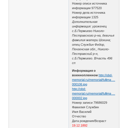
Номер описи источника
информации 977520
Номер дела источника
информации 1325
Дополнительная
информация: уроженец
с.Б.Пермиево Николо-
Пестравского р-на, девичья
фамилия матери Шокина;
отец Службин Федор,
Пензенская обл., Николо-
Пестравский р-н,
с.Б.Пермиево. В/часть 496
сп
Информация о
военнопленном
http://obd-
memorial.ru/memorial/fullima …
000106.jpg
http://obd-
memorial.ru/memorial/fullima …
000002.jpg
Номер записи 79686029
Фамилия Службин
Имя Василий
Отчество
Дата рождения/Возраст
19.12.1892