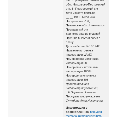
Место рождения Пензенская
обл., Никольско-Пестровский
р-н, Б.-Пермеевский с/с
Дата и место призыва
__.__.1941 Никольско-
Пестравский РВК,
Пензенская обл., Никольско-
Пестравский р-н
Воинское звание рядовой
Причина выбытия погиб в
плену
Дата выбытия 14.10.1942
Название источника
информации ЦАМО
Номер фонда источника
информации 58
Номер описи источника
информации 18004
Номер дела источника
информации 808
Дополнительная
информация: уроженец
с.Б.Пермиево Николо-
Пестравского р-на, жена
Службина Анна Никитична.
Информация о
военнопленном
http://obd-
memorial.ru/memorial/fullima …