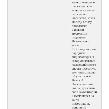
живых ветеранах,
о всех тех, кто
защищал в лихие
годы наше
Отечество, ковал
Победу в тылу,
прославлял
ратными и
трудовыми
подвигами
Пензенскую
землю.
Сайт задуман, как
народная
энциклопедия, в
которую каждый
желающий может
внести известную
ему информацию
об участниках
Великой
Отечественной
войны, добавить
свои комментарии
к имеющейся на
сайте
информации,
дополнить