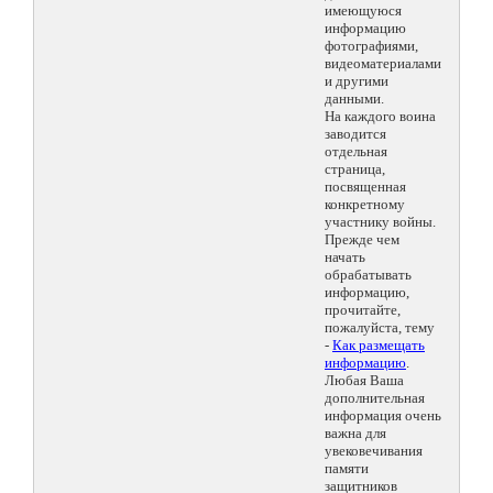
имеющуюся
информацию
фотографиями,
видеоматериалами
и другими
данными.
На каждого воина
заводится
отдельная
страница,
посвященная
конкретному
участнику войны.
Прежде чем
начать
обрабатывать
информацию,
прочитайте,
пожалуйста, тему
-
Как размещать
информацию
.
Любая Ваша
дополнительная
информация очень
важна для
увековечивания
памяти
защитников