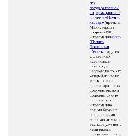
гг.»
,
государственной
информационной
системы «Память
народа»
(проекты
Министерства
обороны РФ),
информация
книги
"Память.
Пензенская
область."
, других
справочных
источников.
Сайт создан в
надежде на то, что
каждый из нас не
только внесёт
данные архивных
документов, но и
дополнит сухую
справочную
информацию
своими бережно
сохраненными
воспоминаниями о
тех, кого уже нет с
нами рядом,
рассказами о ныне