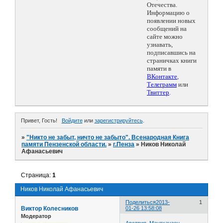
Отечества.
Информацию о
появлении новых
сообщений на
сайте можно
узнавать,
подписавшись на
страничках книги
памяти в
ВКонтакте
,
Телеграмм
или
Твиттер
.
Привет, Гость!
Войдите
или
зарегистрируйтесь
.
»
"Никто не забыт, ничто не забыто". Всенародная Книга
памяти Пензенской области.
»
г.Пенза
»
Ников Николай
Афанасьевич
Страница:
1
Ников Николай Афанасьевич
Поделиться
2013-
1
Виктор Колесников
01-26 13:58:08
Модератор
Австрия. Маутхаузен.