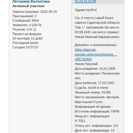
Легошина Валентина
11-22 11:13:38
Активный участник
Здравствуйте!
Зарегистрирован
: 2022-05-20
Приглашений:
0
См. в тексте самой Книги
Сообщений:
8504
памяти Саратовской области.
Уважение:
[+119/-0]
Том 1.: пропавшим без вести
Позитив:
[+0/-1]
00.08.1941 числится сержант
Провел на форуме:
Ников Николай Афанасьевич.
10 месяцев 13 дней
Последний визит:
Документ о военнопленных.
Сегодня 10:57:07
https://pamyat-
naroda.ru/heroes/memoria …
n85732963/
Ников Николай
Дата рождения: 15.01.1909
Место рождения: Пензенская
обл.
Дата выбытия: 17.03.1942
Судьба: погиб в плену
Лагерный номер: 41289
Место захоронения: Австрия,
Маутхаузен-Гузен
Информация об архиве -
Источник информации: ГАРФ
Фонд ист. информации:
Р-7021
Опись ист. информации: 112
Дело ист. информации: 14