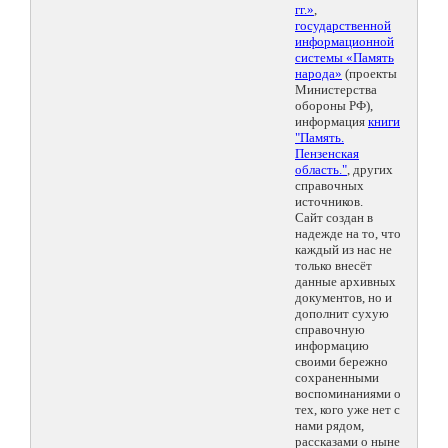
гг.»
,
государственной
информационной
системы «Память
народа»
(проекты
Министерства
обороны РФ),
информация
книги
"Память.
Пензенская
область."
, других
справочных
источников.
Сайт создан в
надежде на то, что
каждый из нас не
только внесёт
данные архивных
документов, но и
дополнит сухую
справочную
информацию
своими бережно
сохраненными
воспоминаниями о
тех, кого уже нет с
нами рядом,
рассказами о ныне