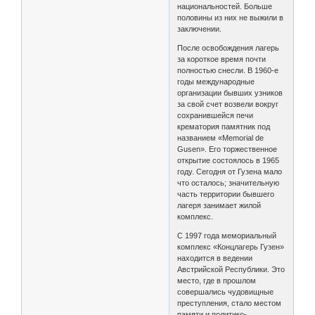
национальностей. Больше
половины из них не выжили в
заключении.
После освобождения лагерь
за короткое время почти
полностью снесли. В 1960-е
годы международные
организации бывших узников
за свой счет возвели вокруг
сохранившейся печи
крематория памятник под
названием «Memorial de
Gusen». Его торжественное
открытие состоялось в 1965
году. Сегодня от Гузена мало
что осталось; значительную
часть территории бывшего
лагеря занимает жилой
комплекс.
С 1997 года мемориальный
комплекс «Концлагерь Гузен»
находится в ведении
Австрийской Республики. Это
место, где в прошлом
совершались чудовищные
преступления, стало местом
памяти и политико-