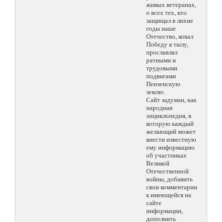
живых ветеранах,
о всех тех, кто
защищал в лихие
годы наше
Отечество, ковал
Победу в тылу,
прославлял
ратными и
трудовыми
подвигами
Пензенскую
землю.
Сайт задуман, как
народная
энциклопедия, в
которую каждый
желающий может
внести известную
ему информацию
об участниках
Великой
Отечественной
войны, добавить
свои комментарии
к имеющейся на
сайте
информации,
дополнить