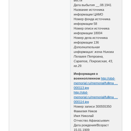
вести
Дата выбытия __.08.1941
Название источника
информации ЦАМО
Номер фонда источника
информации 58
Номер описи источника
информации 18004
Номер дела источника
информации 136
Дополнительная
информация: жена Никова
Пелагея Петровна,
Саратов, Покровская, 43,
кв.29.
Информация о
военнопленном
http://obd-
memorial.ru/memorial/fullima …
000113.jpg
http://obd-
memorial.ru/memorial/fullima …
000114.jpg
Номер записи 300555350
Фамилия Ников
Имя Николай
Отчество Афанасьевич
Дата рождения/Возраст
15.01.1909