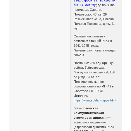
1941 с фронта ППС -261, п/
ящ. 14, лит. "Д"
; до призыва
проживал: Саратов,
Покровская, 43, кв. 29.
Разыскивает жена, Никова
Пелагея Петровна, дочь, 11
лет.
Справочник полевых
почтовых станций РККА в
1941-1945 годах.
Полевая почтовая станция
№0261
Название: 230 сд (1ф) - до
войны,
3 Московская
Коммунистическая сд, 130
сд (2ф), 53 гв. сд
Подчиненность: ппс
сформирована по МП-41 в
Саратове к 01.07.41
Источник:
https://www.soldat.ru/pps.html
3-я московская
коммунистическая
стрелковая дивизия
—
воинское соединение
(стрелковая дивизия) РККА