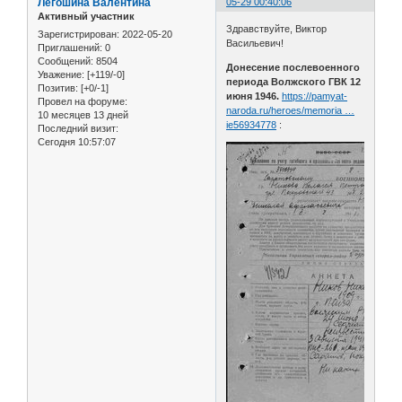
Легошина Валентина
05-29 00:40:06
Активный участник
Здравствуйте, Виктор
Зарегистрирован
: 2022-05-20
Васильевич!
Приглашений:
0
Сообщений:
8504
Донесение послевоенного
Уважение:
[+119/-0]
периода Волжского ГВК 12
Позитив:
[+0/-1]
июня 1946.
https://pamyat-
Провел на форуме:
naroda.ru/heroes/memoria …
10 месяцев 13 дней
ie56934778
:
Последний визит:
Сегодня 10:57:07