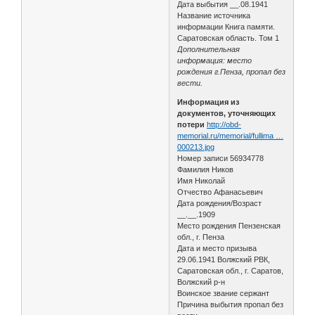
Дата выбытия __.08.1941
Название источника
информации Книга памяти.
Саратовская область. Том 1
Дополнительная
информация: место
рождения г.Пенза, пропал без
вести.
Информация из
документов, уточняющих
потери
http://obd-
memorial.ru/memorial/fullima …
000213.jpg
Номер записи 56934778
Фамилия Ников
Имя Николай
Отчество Афанасьевич
Дата рождения/Возраст
__.__.1909
Место рождения Пензенская
обл., г. Пенза
Дата и место призыва
29.06.1941 Волжский РВК,
Саратовская обл., г. Саратов,
Волжский р-н
Воинское звание сержант
Причина выбытия пропал без