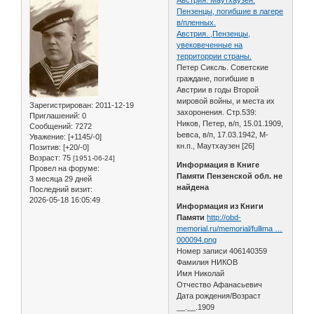
Пензенцы, погибшие в лагере
в/пленных.
Австрия. ,Пензенцы,
увековеченные на
территоррии страны.
Петер Сиксль. Советские
граждане, погибшие в
Австрии в годы Второй
мировой войны, и места их
Зарегистрирован
: 2011-12-19
захоронения. Стр.539:
Приглашений:
0
Ников, Петер, в/п, 15.01.1909,
Сообщений:
7272
Ьевса, в/п, 17.03.1942, М-
Уважение:
[+1145/-0]
кн.п., Маутхаузен [26]
Позитив:
[+20/-0]
Возраст:
75
[1951-06-24]
Информация в Книге
Провел на форуме:
Памяти Пензенской обл. не
3 месяца 29 дней
найдена
Последний визит:
2026-05-18 16:05:49
Информация из Книги
Памяти
http://obd-
memorial.ru/memorial/fullima …
000094.png
Номер записи 406140359
Фамилия НИКОВ
Имя Николай
Отчество Афанасьевич
Дата рождения/Возраст
__.__.1909