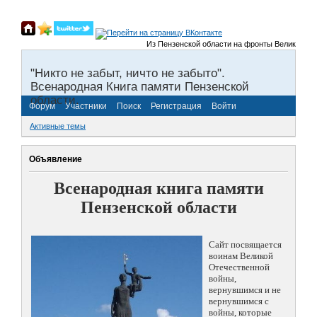
Из Пензенской области на фронты Великой Отечес
"Никто не забыт, ничто не забыто".
Всенародная Книга памяти Пензенской
области.
Форум
Участники
Поиск
Регистрация
Войти
Активные темы
Объявление
Всенародная книга памяти
Пензенской области
Сайт посвящается
воинам Великой
Отечественной
войны,
вернувшимся и не
вернувшимся с
войны, которые