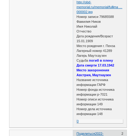
http://obd-
memorial.ru/memorial/fullima …
000002.jpg
Номер записи 79685588
Фамилия Ников
Имя Николай
Отчество
Дата рождения/Возраст
15.01.1909
Место рождения г. Пенза
Лагерный номер 41289
Лагерь Маутхаузен
Судьба
погиб в плену
Дата смерти 17.03.1942
Место захоронения
Австрия, Маутхаузен
Название источника
информации ГАРФ
Номер фонда источника
информации р-7021
Номер описи источника
информации 149
Номер дела источника
информации 148
0
Поделиться
2022-
2