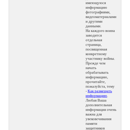
имеющуюся
информацию
фотографиями,
видеоматериалами
и другими
данными.
На каждого воина
заводится
отдельная
страница,
посвященная
конкретному
участнику войны.
Прежде чем
начать
обрабатывать
информацию,
прочитайте,
пожалуйста, тему
-
Как размещать
информацию
.
Любая Ваша
дополнительная
информация очень
важна для
увековечивания
памяти
защитников