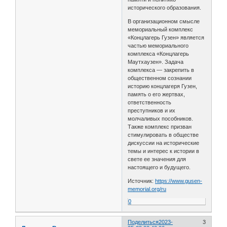
исторического образования.
В организационном смысле
мемориальный комплекс
«Концлагерь Гузен» является
частью мемориального
комплекса «Концлагерь
Маутхаузен». Задача
комплекса — закрепить в
общественном сознании
историю концлагеря Гузен,
память о его жертвах,
ответственность
преступников и их
молчаливых пособников.
Также комплекс призван
стимулировать в обществе
дискуссии на исторические
темы и интерес к истории в
свете ее значения для
настоящего и будущего.
Источник:
https://www.gusen-
memorial.org/ru
0
Поделиться
2023-
3