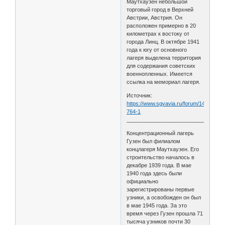
Маутхаузен небольшой
торговый город в Верхней
Австрии, Австрия. Он
расположен примерно в 20
километрах к востоку от
города Линц. В октябре 1941
года к югу от основного
лагеря выделена территория
для содержания советских
военнопленных. Имеется
ссылка на мемориал лагеря.
Источник:
https://www.sgvavia.ru/forum/147-
764-1
________________________________
Концентрационный лагерь
Гузен был филиалом
концлагеря Маутхаузен. Его
строительство началось в
декабре 1939 года. В мае
1940 года здесь были
официально
зарегистрированы первые
узники, а освобожден он был
в мае 1945 года. За это
время через Гузен прошла 71
тысяча узников почти 30