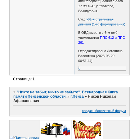
артиллерист, попал в плен
17.08.1941 у Рогачева,
Белоруссия.
См.:
>61-я стрелковая
дивизия (1-го формирования)
В ОБД вместе с 6-м омб
упоминается
ППС 612 и ППС
261
Отредактировано Легошина
Валентина (2023-05-29
00:51:44)
0
Страница:
1
»
"Никто не забыт, ничто не забыто". Всенародная Книга
памяти Пензенской области.
»
г.Пенза
»
Ников Николай
Афанасьевич
создать бесплатный форум