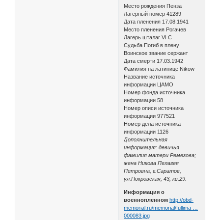
Место рождения Пенза
Лагерный номер 41289
Дата пленения 17.08.1941
Место пленения Рогачев
Лагерь шталаг VI C
Судьба Погиб в плену
Воинское звание сержант
Дата смерти 17.03.1942
Фамилия на латинице Nikow
Название источника
информации ЦАМО
Номер фонда источника
информации 58
Номер описи источника
информации 977521
Номер дела источника
информации 1126
Дополнительная
информация: девичья
фамилия матери Ремезова;
жена Никова Пелагея
Петровна, г.Саратов,
ул.Покровская, 43, кв.29.
Информация о
военнопленном
http://obd-
memorial.ru/memorial/fullima …
000083.jpg