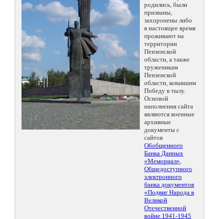
родились, были
призваны,
захоронены либо
в настоящее время
проживают на
территории
Пензенской
области, а также
труженикам
Пензенской
области, ковавшим
Победу в тылу.
Основой
наполнения сайта
являются военные
архивные
документы с
сайтов
Обобщенного
Банка Данных
«Мемориал»
,
Общедоступного
электронного
банка документов
«Подвиг Народа в
Великой
Отечественной
войне 1941-1945