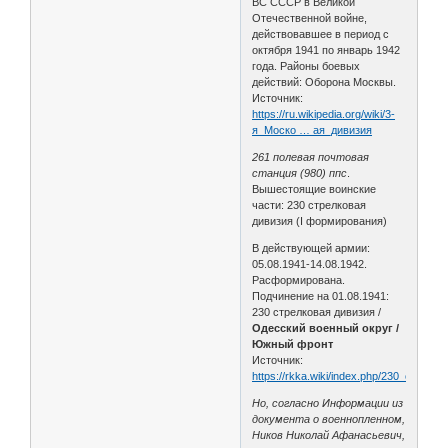
ВС СССР в Великой
Отечественной войне,
действовавшее в период с
октября 1941 по январь 1942
года. Районы боевых
действий: Оборона Москвы.
Источник:
https://ru.wikipedia.org/wiki/3-
я_Моско … ая_дивизия
261 полевая почтовая
станция (980) ппс
.
Вышестоящие воинские
части: 230 стрелковая
дивизия (I формирования)
В действующей армии:
05.08.1941-14.08.1942.
Расформирована.
Подчинение на 01.08.1941:
230 стрелковая дивизия /
Одесский военный округ /
Южный фронт
Источник:
https://rkka.wiki/index.php/230_стрел
Но, согласно Информации из
документа о военнопленном,
Ников Николай Афанасьевич,