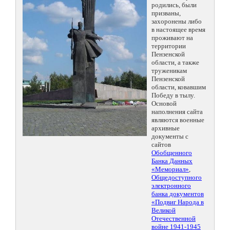
родились, были
призваны,
захоронены либо
в настоящее время
проживают на
территории
Пензенской
области, а также
труженикам
Пензенской
области, ковавшим
Победу в тылу.
Основой
наполнения сайта
являются военные
архивные
документы с
сайтов
Обобщенного
Банка Данных
«Мемориал»
,
Общедоступного
электронного
банка документов
«Подвиг Народа в
Великой
Отечественной
войне 1941-1945