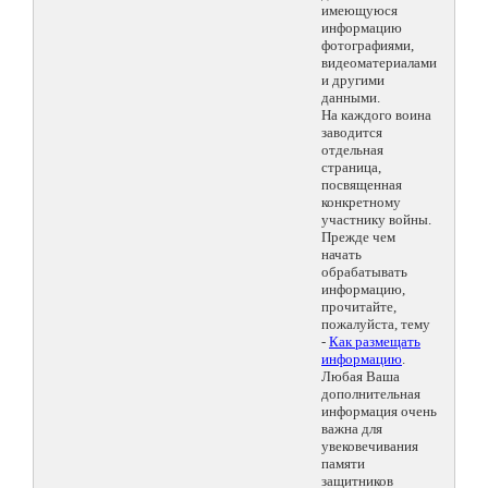
имеющуюся
информацию
фотографиями,
видеоматериалами
и другими
данными.
На каждого воина
заводится
отдельная
страница,
посвященная
конкретному
участнику войны.
Прежде чем
начать
обрабатывать
информацию,
прочитайте,
пожалуйста, тему
-
Как размещать
информацию
.
Любая Ваша
дополнительная
информация очень
важна для
увековечивания
памяти
защитников