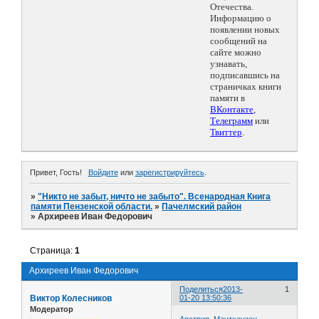
Отечества.
Информацию о
появлении новых
сообщений на
сайте можно
узнавать,
подписавшись на
страничках книги
памяти в
ВКонтакте
,
Телеграмм
или
Твиттер
.
Привет, Гость!
Войдите
или
зарегистрируйтесь
.
»
"Никто не забыт, ничто не забыто". Всенародная Книга
памяти Пензенской области.
»
Пачелмский район
»
Архиреев Иван Федорович
Страница:
1
Архиреев Иван Федорович
Поделиться
2013-
1
Виктор Колесников
01-20 13:50:36
Модератор
Австрия. Маутхаузен.