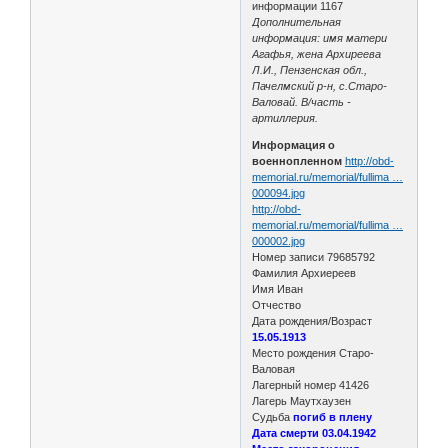
информации 1167
Дополнительная
информация: имя матери
Агафья, жена Архиреева
Л.И., Пензенская обл.,
Пачелмский р-н, с.Старо-
Валовай. В/часть -
артиллерия.
Информация о
военнопленном
http://obd-
memorial.ru/memorial/fullima …
000094.jpg
http://obd-
memorial.ru/memorial/fullima …
000002.jpg
Номер записи 79685792
Фамилия Архиереев
Имя Иван
Отчество
Дата рождения/Возраст
15.05.1913
Место рождения Старо-
Валовая
Лагерный номер 41426
Лагерь Маутхаузен
Судьба
погиб в плену
Дата смерти 03.04.1942