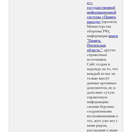
гг.»
,
государственной
информационной
системы «Память
народа»
(проекты
Министерства
обороны РФ),
информация
книги
"Память.
Пензенская
область."
, других
справочных
источников.
Сайт создан в
надежде на то, что
каждый из нас не
только внесёт
данные архивных
документов, но и
дополнит сухую
справочную
информацию
своими бережно
сохраненными
воспоминаниями о
тех, кого уже нет с
нами рядом,
рассказами о ныне