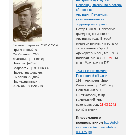
Пензенцы, погибшие в лагере
в/пленных.
Австрия. ,Пензенцы,
увековеченные на
территоррии страны.
Петер Сиксль. Советские
граждане, погибшие в
Австрии в годы Второй
мировой войны, и места их
Зарегистрирован
: 2011-12-19
захоронения. Стр.48:
Приглашений:
0
Архиереев, Иван, в/п, 1913,
Сообщений:
7272
Воловая, в/п, 03.04.
1945
, М-
Уважение:
[+1145/-0]
кн.п., Маутхаузен [26]
Позитив:
[+20/-0]
Возраст:
75
[1951-06-24]
Том 11 книги памяти
Провел на форуме:
Пензенской области.
3 месяца 29 дней
192 Архиреев Иван
Последний визит:
Федорович, г.р. 1913, м.р.
2026-05-18 16:05:49
Пачелмский р-н,
с.Ст.Валовай, м.пр.
Пачелмский РВК,
красноармеец,
23.03.1942
погиб в плену
Информация о
военнопленном
http://obd-
memorial.ru/memorial/fullima …
000175.jpg