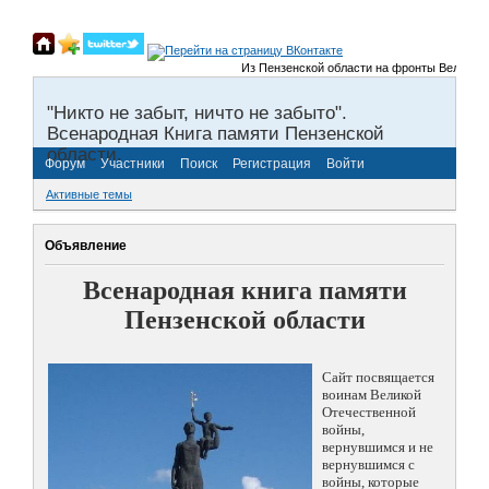
Из Пензенской области на фронты Великой От
"Никто не забыт, ничто не забыто".
Всенародная Книга памяти Пензенской
области.
Форум
Участники
Поиск
Регистрация
Войти
Активные темы
Объявление
Всенародная книга памяти
Пензенской области
Сайт посвящается
воинам Великой
Отечественной
войны,
вернувшимся и не
вернувшимся с
войны, которые