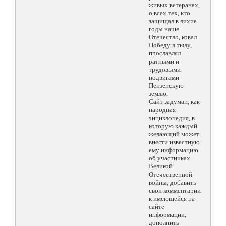
живых ветеранах,
о всех тех, кто
защищал в лихие
годы наше
Отечество, ковал
Победу в тылу,
прославлял
ратными и
трудовыми
подвигами
Пензенскую
землю.
Сайт задуман, как
народная
энциклопедия, в
которую каждый
желающий может
внести известную
ему информацию
об участниках
Великой
Отечественной
войны, добавить
свои комментарии
к имеющейся на
сайте
информации,
дополнить