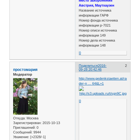
Место захоронения
Австрия, Маутхаузен
Название источника
информации ГАРФ
Номер фонда источника
информации р-7021
Номер описи источника
информации 149
Номер дела источника
информации 148
0
Поделиться
2016-
2
простомария
09-28 20:42:46
Модератор
http://www.gedenkstaetten.at/raum-
der-n … 64&L=1
0
Откуда:
Москва
Зарегистрирован
: 2015-10-13
Приглашений:
0
Сообщений:
9944
Уважение:
[+2328/-1]