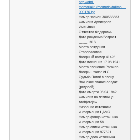
http://obd-
memorial.ru/memorial/fullima …
000176.jpg
Номер записи 300566883
Фамилия Архиереев
Имя Иван
Отчество Федорович
Дата рождения/Возраст
__.__.1913
Место рождения
Староваловая
Лагерный номер 41426
Дата пленения 17.08.1941
Место пленения Рогачев
Лагерь шталаг VI C
Судьба Погиб в плену
Воинское звание солдат
(рядовой)
Дата смерти 03.04.1942
Фамилия на латинице
Archijerejew
Название источника
информации ЦАМО
Номер фонда источника
информации 58
Номер описи источника
информации 977521
Номер дела источника