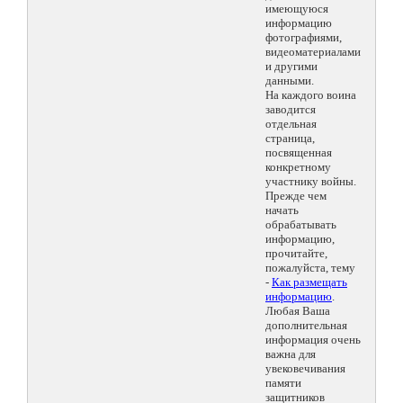
имеющуюся
информацию
фотографиями,
видеоматериалами
и другими
данными.
На каждого воина
заводится
отдельная
страница,
посвященная
конкретному
участнику войны.
Прежде чем
начать
обрабатывать
информацию,
прочитайте,
пожалуйста, тему
-
Как размещать
информацию
.
Любая Ваша
дополнительная
информация очень
важна для
увековечивания
памяти
защитников