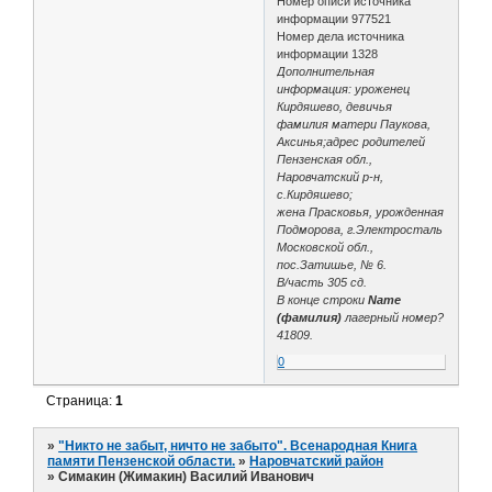
Номер описи источника
информации 977521
Номер дела источника
информации 1328
Дополнительная
информация: уроженец
Кирдяшево, девичья
фамилия матери Паукова,
Аксинья;адрес родителей
Пензенская обл.,
Наровчатский р-н,
с.Кирдяшево;
жена Прасковья, урожденная
Подморова, г.Электросталь
Московской обл.,
пос.Затишье, № 6.
В/часть 305 сд.
В конце строки
Name
(фамилия)
лагерный номер?
41809.
0
Страница:
1
»
"Никто не забыт, ничто не забыто". Всенародная Книга
памяти Пензенской области.
»
Наровчатский район
»
Симакин (Жимакин) Василий Иванович