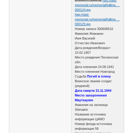
военнопленном
http://obd-
memorial.ru/memorial/fullima …
000124.jpg
http://obd-
memorial.ru/memorial/fullima …
000125.jpg
Номер записи 300608516
Фамилия Жимакин
Имя Василий
Отчество Иванович
Дата рождения/Возраст
15.02.1907
Место рождения Пензенская
обл.
Дата пленения 24.08.1941
Место пленения Новгород
Судьба
Погиб в плену
Воинское звание солдат
(рядовой)
Дата смерти 21.11.1944
Место захоронения
Маутхаузен
Фамилия на латинице
Shimakin
Название источника
информации ЦАМО
Номер фонда источника
информации 58