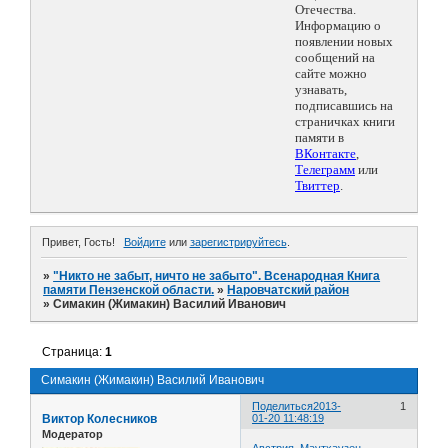
Отечества.
Информацию о
появлении новых
сообщений на
сайте можно
узнавать,
подписавшись на
страничках книги
памяти в
ВКонтакте
,
Телеграмм
или
Твиттер
.
Привет, Гость!
Войдите
или
зарегистрируйтесь
.
»
"Никто не забыт, ничто не забыто". Всенародная Книга
памяти Пензенской области.
»
Наровчатский район
»
Симакин (Жимакин) Василий Иванович
Страница:
1
Симакин (Жимакин) Василий Иванович
Поделиться
2013-
1
Виктор Колесников
01-20 11:48:19
Модератор
Австрия. Маутхаузен.