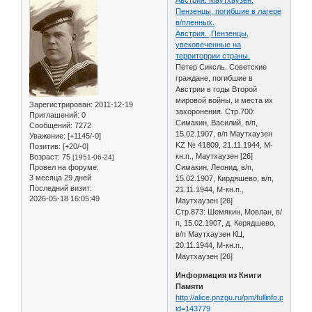
Пензенцы, погибшие в лагере
в/пленных.
Австрия. ,Пензенцы,
увековеченные на
территоррии страны.
Петер Сиксль. Советские
граждане, погибшие в
Австрии в годы Второй
мировой войны, и места их
Зарегистрирован
: 2011-12-19
захоронения. Стр.700:
Приглашений:
0
Симакин, Василий, в/п,
Сообщений:
7272
15.02.1907, в/п Маутхаузен
Уважение:
[+1145/-0]
KZ № 41809, 21.11.1944, М-
Позитив:
[+20/-0]
кн.п., Маутхаузен [26]
Возраст:
75
[1951-06-24]
Провел на форуме:
Симакин, Леонид, в/п,
3 месяца 29 дней
15.02.1907, Кирдяшево, в/п,
Последний визит:
21.11.1944, М-кн.п.,
2026-05-18 16:05:49
Маутхаузен [26]
Стр.873: Шемякин, Мовлан, в/
п, 15.02.1907, д. Керядшево,
в/п Маутхаузен КЦ,
20.11.1944, М-кн.п.,
Маутхаузен [26]
Информация из Книги
Памяти
http://alice.pnzgu.ru/pm/fullinfo.php?
id=143779