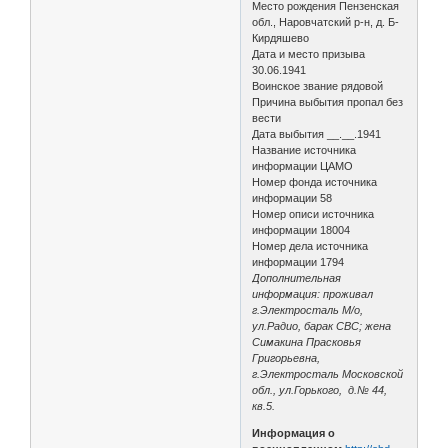
Место рождения Пензенская
обл., Наровчатский р-н, д. Б-
Кирдяшево
Дата и место призыва
30.06.1941
Воинское звание рядовой
Причина выбытия пропал без
вести
Дата выбытия __.__.1941
Название источника
информации ЦАМО
Номер фонда источника
информации 58
Номер описи источника
информации 18004
Номер дела источника
информации 1794
Дополнительная
информация: проживал
г.Электросталь М/о,
ул.Радио, барак СВС; жена
Симакина Прасковья
Григорьевна,
г.Электросталь Московской
обл., ул.Горького, д.№ 44,
кв.5.
Информация о