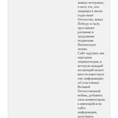
живых ветеранах,
о всех тех, кто
защищал в лихие
годы наше
Отечество, ковал
Победу в тылу,
прославлял
ратными и
трудовыми
подвигами
Пензенскую
землю.
Сайт задуман, как
народная
энциклопедия, в
которую каждый
желающий может
внести известную
ему информацию
об участниках
Великой
Отечественной
войны, добавить
свои комментарии
к имеющейся на
сайте
информации,
дополнить