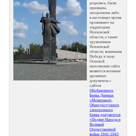
родились, были
призваны,
захоронены либо
в настоящее время
проживают на
территории
Пензенской
области, а также
труженикам
Пензенской
области, ковавшим
Победу в тылу.
Основой
наполнения сайта
являются военные
архивные
документы с
сайтов
Обобщенного
Банка Данных
«Мемориал»
,
Общедоступного
электронного
банка документов
«Подвиг Народа в
Великой
Отечественной
войне 1941-1945