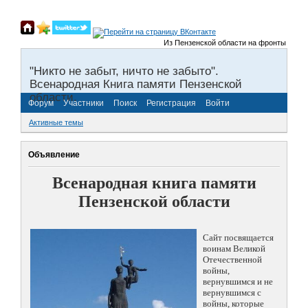
Из Пензенской области на фронты Великой
"Никто не забыт, ничто не забыто".
Всенародная Книга памяти Пензенской
области.
Форум
Участники
Поиск
Регистрация
Войти
Активные темы
Объявление
Всенародная книга памяти
Пензенской области
Сайт посвящается
воинам Великой
Отечественной
войны,
вернувшимся и не
вернувшимся с
войны, которые