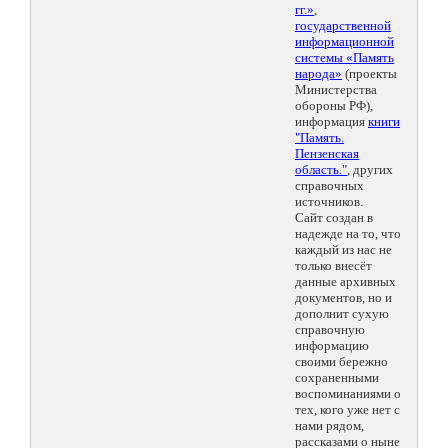
гг.»
,
государственной
информационной
системы «Память
народа»
(проекты
Министерства
обороны РФ),
информация
книги
"Память.
Пензенская
область."
, других
справочных
источников.
Сайт создан в
надежде на то, что
каждый из нас не
только внесёт
данные архивных
документов, но и
дополнит сухую
справочную
информацию
своими бережно
сохраненными
воспоминаниями о
тех, кого уже нет с
нами рядом,
рассказами о ныне