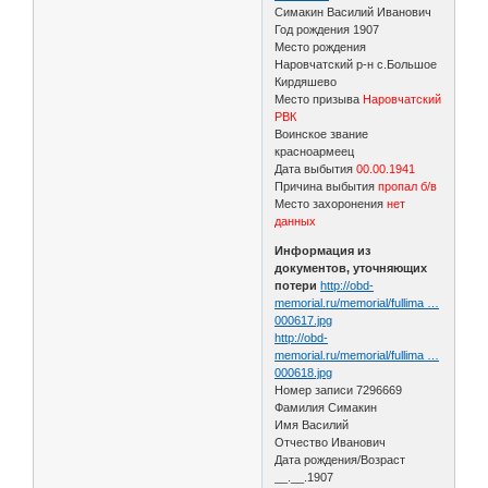
Симакин Василий Иванович
Год рождения 1907
Место рождения
Наровчатский р-н с.Большое
Кирдяшево
Место призыва
Наровчатский
РВК
Воинское звание
красноармеец
Дата выбытия
00.00.1941
Причина выбытия
пропал б/в
Место захоронения
нет
данных
Информация из
документов, уточняющих
потери
http://obd-
memorial.ru/memorial/fullima …
000617.jpg
http://obd-
memorial.ru/memorial/fullima …
000618.jpg
Номер записи 7296669
Фамилия Симакин
Имя Василий
Отчество Иванович
Дата рождения/Возраст
__.__.1907