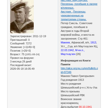
Пензенцы, погибшие в лагере
в/пленных.
Австрия. ,Пензенцы,
увековеченные на
территоррии страны.
Петер Сиксль. Советские
граждане, погибшие в
Австрии в годы Второй
мировой войны, и места их
Зарегистрирован
: 2011-12-19
захоронения. Стр.461:
Приглашений:
0
Макеев
, Афанасий, в/п,
1913
,
Сообщений:
7272
Уст__Сца, в/п Маутхаузен КЦ,
Уважение:
[+1145/-0]
22.03.1942, М-кн.п.,
Позитив:
[+20/-0]
Маутхаузен
[26]
Возраст:
75
[1951-06-24]
Провел на форуме:
Информация из Книги
3 месяца 29 дней
Памяти
Последний визит:
http://alice.pnzgu.ru/pm/fullinfo.php?
2026-05-18 16:05:49
id=97346
Макеев Павел Григорьевич
Год рождения 1913
Место рождения
Шемышейский р-н с.Усть-Уза
Место призыва
Шемышейский РВК
Воинское звание
красноармеец
Дата выбытия
00.10.1941