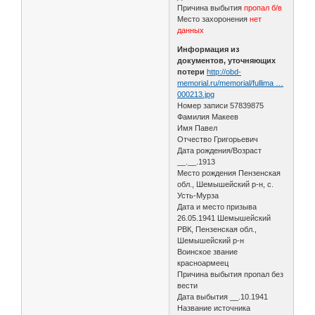
Причина выбытия
пропал б/в
Место захоронения
нет
данных
Информация из
документов, уточняющих
потери
http://obd-
memorial.ru/memorial/fullima …
000213.jpg
Номер записи 57839875
Фамилия Макеев
Имя Павел
Отчество Григорьевич
Дата рождения/Возраст
__.__.1913
Место рождения Пензенская
обл., Шемышейский р-н, с.
Усть-Мурза
Дата и место призыва
26.05.1941 Шемышейский
РВК, Пензенская обл.,
Шемышейский р-н
Воинское звание
красноармеец
Причина выбытия пропал без
вести
Дата выбытия __.10.1941
Название источника