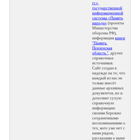
гг.»
,
государственной
информационной
системы «Память
народа»
(проекты
Министерства
обороны РФ),
информация
книги
"Память.
Пензенская
область."
, других
справочных
источников.
Сайт создан в
надежде на то, что
каждый из нас не
только внесёт
данные архивных
документов, но и
дополнит сухую
справочную
информацию
своими бережно
сохраненными
воспоминаниями о
тех, кого уже нет с
нами рядом,
рассказами о ныне