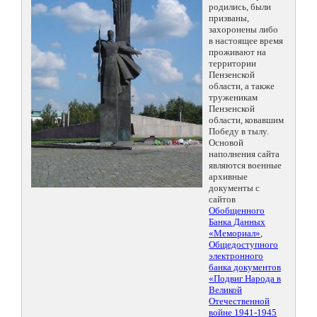
родились, были
призваны,
захоронены либо
в настоящее время
проживают на
территории
Пензенской
области, а также
труженикам
Пензенской
области, ковавшим
Победу в тылу.
Основой
наполнения сайта
являются военные
архивные
документы с
сайтов
Обобщенного
Банка Данных
«Мемориал»
,
Общедоступного
электронного
банка документов
«Подвиг Народа в
Великой
Отечественной
войне 1941-1945