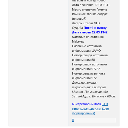
Лагерный номер 40683
Дата пленения 17.08.1941
Место пленения Гомель
Воинское звание солдат
(рядовой)
Лагерь шталаг VI B
Судьба
Погиб в плену
Дата смерти 22.03.1942
Фамилия на латинице
Makejew
Название источника
информации ЦАМО
Номер фонда источника
информации 58
Номер описи источника
информации 977521
Номер дела источника
информации 972
Дополнительная
информация: Григорий
Макеев, Пензенская обл.,
Усть-Мурза. В/часть - 66 сп.
66 стрелковый полк
61-я
стрелковая дивизия (1-го
формирования)
0