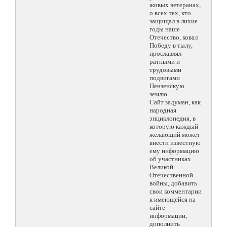
живых ветеранах,
о всех тех, кто
защищал в лихие
годы наше
Отечество, ковал
Победу в тылу,
прославлял
ратными и
трудовыми
подвигами
Пензенскую
землю.
Сайт задуман, как
народная
энциклопедия, в
которую каждый
желающий может
внести известную
ему информацию
об участниках
Великой
Отечественной
войны, добавить
свои комментарии
к имеющейся на
сайте
информации,
дополнить