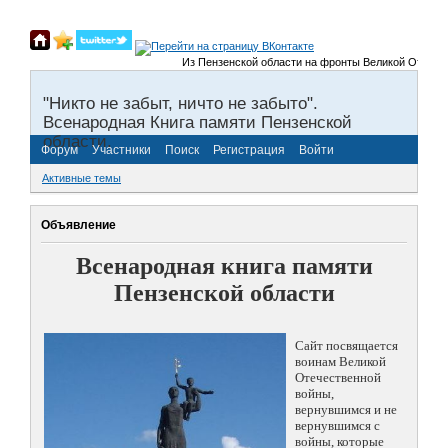
Из Пензенской области на фронты Великой Отечестве
"Никто не забыт, ничто не забыто".
Всенародная Книга памяти Пензенской
области.
Форум
Участники
Поиск
Регистрация
Войти
Активные темы
Объявление
Всенародная книга памяти
Пензенской области
Сайт посвящается
воинам Великой
Отечественной
войны,
вернувшимся и не
вернувшимся с
войны, которые