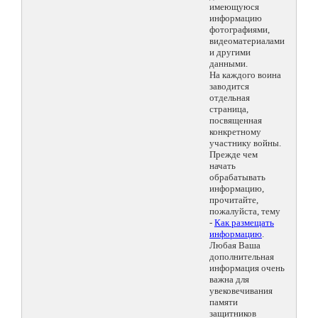
имеющуюся
информацию
фотографиями,
видеоматериалами
и другими
данными.
На каждого воина
заводится
отдельная
страница,
посвященная
конкретному
участнику войны.
Прежде чем
начать
обрабатывать
информацию,
прочитайте,
пожалуйста, тему
-
Как размещать
информацию
.
Любая Ваша
дополнительная
информация очень
важна для
увековечивания
памяти
защитников