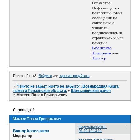
Отечества.
Информацию о
появлении новых
сообщений на
сайте можно
узнавать,
подписавшись на
страничках книги
памяти в
ВКонтакте
,
Телеграмм
или
Твиттер
.
Привет, Гость!
Войдите
или
зарегистрируйтесь
.
»
"Никто не забыт, ничто не забыто". Всенародная Книга
памяти Пензенской области.
»
Шемышейский район
»
Макеев Павел Григорьевич
Страница:
1
Макеев Павел Григорьевич
Поделиться
2013-
1
Виктор Колесников
01-19 12:13:12
Модератор
Австрия. Маутхаузен.