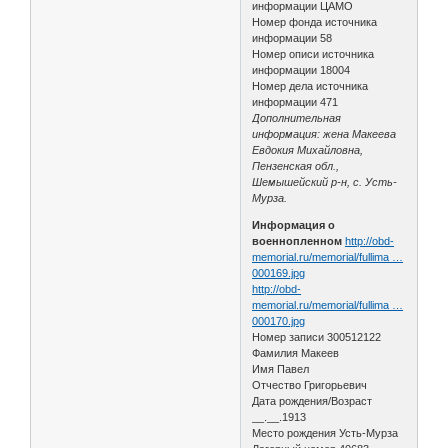
информации ЦАМО
Номер фонда источника
информации 58
Номер описи источника
информации 18004
Номер дела источника
информации 471
Дополнительная
информация: жена Макеева
Евдокия Михайловна,
Пензенская обл.,
Шемышейский р-н, с. Усть-
Мурза.
Информация о
военнопленном
http://obd-
memorial.ru/memorial/fullima …
000169.jpg
http://obd-
memorial.ru/memorial/fullima …
000170.jpg
Номер записи 300512122
Фамилия Макеев
Имя Павел
Отчество Григорьевич
Дата рождения/Возраст
__.__.1913
Место рождения Усть-Мурза