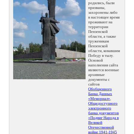
родились, были
призваны,
захоронены либо
в настоящее время
проживают на
территории
Пензенской
области, а также
труженикам
Пензенской
области, ковавшим
Победу в тылу.
Основой
наполнения сайта
являются военные
архивные
документы с
сайтов
Обобщенного
Банка Данных
«Мемориал»
,
Общедоступного
электронного
банка документов
«Подвиг Народа в
Великой
Отечественной
войне 1941-1945