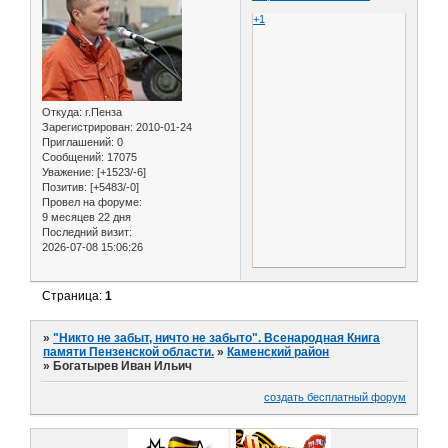
+1
Откуда:
г.Пенза
Зарегистрирован
: 2010-01-24
Приглашений:
0
Сообщений:
17075
Уважение:
[+1523/-6]
Позитив:
[+5483/-0]
Провел на форуме:
9 месяцев 22 дня
Последний визит:
2026-07-08 15:06:26
Страница:
1
»
"Никто не забыт, ничто не забыто". Всенародная Книга
памяти Пензенской области.
»
Каменский район
»
Богатырев Иван Ильич
создать бесплатный форум