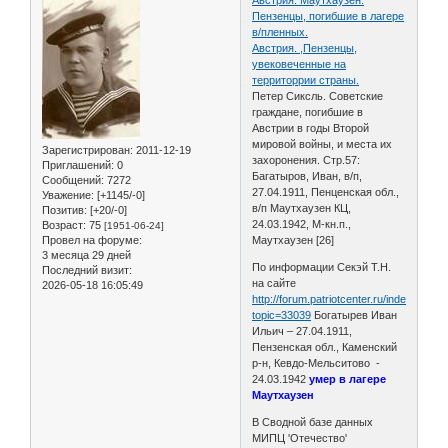
Пензенцы, погибшие в лагере
в/пленных.
Австрия. ,Пензенцы,
увековеченные на
территоррии страны.
Петер Сиксль. Советские
граждане, погибшие в
Австрии в годы Второй
мировой войны, и места их
Зарегистрирован
: 2011-12-19
захоронения. Стр.57:
Приглашений:
0
Багатыров, Иван, в/п,
Сообщений:
7272
27.04.1911, Пенценская обл.,
Уважение:
[+1145/-0]
в/п Маутхаузен КЦ,
Позитив:
[+20/-0]
24.03.1942, М-кн.п.,
Возраст:
75
[1951-06-24]
Провел на форуме:
Маутхаузен [26]
3 месяца 29 дней
По информации Секэй Т.Н.
Последний визит:
на сайте
2026-05-18 16:05:49
http://forum.patriotcenter.ru/index.php?
topic=33039
Богатырев Иван
Ильич – 27.04.1911,
Пензенская обл., Каменский
р-н, Кевдо-Мельситово -
24.03.1942
умер в лагере
Маутхаузен
В Сводной базе данных
МИПЦ 'Отечество'