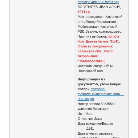
http://ipc.antat.ru/Ref/all.asp
БОГАТЫРЕВ ИВАН ИЛЬИЧ,
1914 г.р
.
Место рождения: Каменский
р-н,с.Кевдо-Мельситово;
Мобилизован: Каменский
РВК; Звание: красноармеец
Причина выбытия:
погиб в
бою; Дата выбытия: /10/41;
Область захоронения:
Калужская обл.; Место
захоронения:
г.Малоярославец
Источник сведений: КП
Пензенской обл.
Информация из
документов, уточняющих
потери
http://obd-
memorial.ru/memorial/fullima …
000198.jpg
Номер записи 59835542
Фамилия Богатырев
Имя Иван
Отчество Ильич
Дата рождения/Возраст
__.__.1911
Дата и место призыва