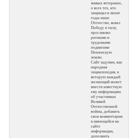
живых ветеранах,
о всех тех, кто
защищал в лихие
годы наше
Отечество, ковал
Победу в тылу,
прославлял
ратными и
трудовыми
подвигами
Пензенскую
землю.
Сайт задуман, как
народная
энциклопедия, в
которую каждый
желающий может
внести известную
ему информацию
об участниках
Великой
Отечественной
войны, добавить
свои комментарии
к имеющейся на
сайте
информации,
дополнить