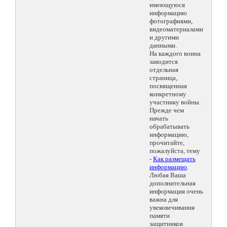
имеющуюся
информацию
фотографиями,
видеоматериалами
и другими
данными.
На каждого воина
заводится
отдельная
страница,
посвященная
конкретному
участнику войны.
Прежде чем
начать
обрабатывать
информацию,
прочитайте,
пожалуйста, тему
-
Как размещать
информацию
.
Любая Ваша
дополнительная
информация очень
важна для
увековечивания
памяти
защитников