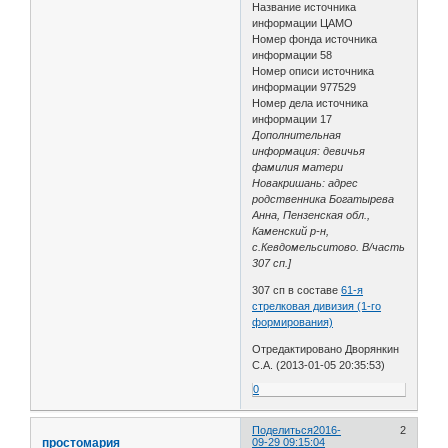
Название источника
информации ЦАМО
Номер фонда источника
информации 58
Номер описи источника
информации 977529
Номер дела источника
информации 17
Дополнительная
информация: девичья
фамилия матери
Новакришань: адрес
родственника Богатырева
Анна, Пензенская обл.,
Каменский р-н,
с.Кевдомельситово. В/часть
307 сп.]
307 сп в составе
61-я
стрелковая дивизия (1-го
формирования)
Отредактировано Дворянкин
С.А. (2013-01-05 20:35:53)
0
Поделиться
2016-
2
простомария
09-29 09:15:04