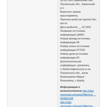
30.05.1941 Каменский РВК,
Пензенская обл., Каменский
р-н
Воинское звание
красноармеец
Причина выбытия пропал без
вести
Дата выбытия __.10.1941
Название источника
информации ЦАМО
Номер фонда источника
информации 58
Номер описи источника
информации 977520
Номер дела источника
информации 64
Дополнительная
информация: уроженец
с.Кевда Каменского р-на
Пензенской обл., жена
Богатырева Мария
Яковлевна, с.Кевда.
Информация о
военнопленном
http://obd-
memorial.ru/Image2/filterima …
58385618ff
http://obd-
memorial.ru/Image2/filterima …