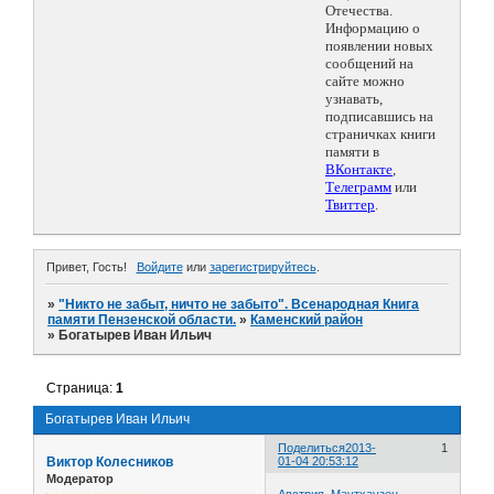
Отечества.
Информацию о
появлении новых
сообщений на
сайте можно
узнавать,
подписавшись на
страничках книги
памяти в
ВКонтакте
,
Телеграмм
или
Твиттер
.
Привет, Гость!
Войдите
или
зарегистрируйтесь
.
»
"Никто не забыт, ничто не забыто". Всенародная Книга
памяти Пензенской области.
»
Каменский район
»
Богатырев Иван Ильич
Страница:
1
Богатырев Иван Ильич
Поделиться
2013-
1
Виктор Колесников
01-04 20:53:12
Модератор
Австрия. Маутхаузен.