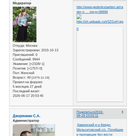
Модератор
http://www.gedenkstaetten.at/raum-
der-n … mp;p=38898
0
Откуда:
Москва
Зарегистрирован
: 2015-10-13
Приглашений:
0
Сообщений:
9944
Уважение:
[+2328/-1]
Позитив:
[+1757/-0]
Пол:
Женский
Возраст:
49
[1976-11-19]
Провел на форуме:
5 месяцев 27 дней
Последний визит:
2026-06-17 20:53:45
Поделиться
2016-
3
Дворянкин С.А.
09-29 23:03:11
Администратор
,Каменский р-н Кевдо-
Мельситовский с/с. Погибшие
и пропавшие без вести