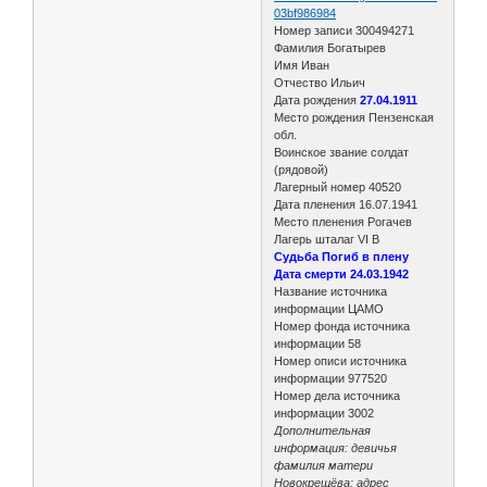
03bf986984
Номер записи 300494271
Фамилия Богатырев
Имя Иван
Отчество Ильич
Дата рождения
27.04.1911
Место рождения Пензенская
обл.
Воинское звание солдат
(рядовой)
Лагерный номер 40520
Дата пленения 16.07.1941
Место пленения Рогачев
Лагерь шталаг VI B
Судьба Погиб в плену
Дата смерти 24.03.1942
Название источника
информации ЦАМО
Номер фонда источника
информации 58
Номер описи источника
информации 977520
Номер дела источника
информации 3002
Дополнительная
информация: девичья
фамилия матери
Новокрещёва: адрес