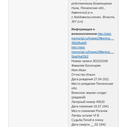
родственника Богатырева
Нина, Пензенская обл.,
Каменский р-н,
с.Кевдомельситово. В/часть
307 (сп)
Информация о
военнопленном
http://obd-
memorial.ru/Image2/filterima …
48d2fbabf5
http://obd-
memorial.ru/Image2/filterima …
5ba04a02b2
Номер записи 301153168
Фамилия Богатырев
Имя Иван
Отчество Ильич
Дата рождения 27.04.1911
Место рождения Пензенская
обл.
Воинское звание солдат
(рядовой)
Лагерный номер 40520
Дата пленения 16.07.1941
Место пленения Рогачев
Лагерь шталаг VI B
Судьба Погиб в плену
Дата смерти __.02.1942