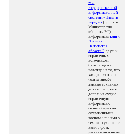
гг.»
,
государственной
информационной
системы «Память
народа»
(проекты
Министерства
обороны РФ),
информация
книги
"Память.
Пензенская
область."
, других
справочных
источников.
Сайт создан в
надежде на то, что
каждый из нас не
только внесёт
данные архивных
документов, но и
дополнит сухую
справочную
информацию
своими бережно
сохраненными
воспоминаниями о
тех, кого уже нет с
нами рядом,
рассказами о ныне