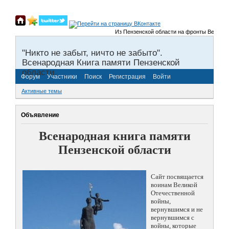
Из Пензенской области на фронты Великой От
"Никто не забыт, ничто не забыто".
Всенародная Книга памяти Пензенской
области.
Форум
Участники
Поиск
Регистрация
Войти
Активные темы
Объявление
Всенародная книга памяти
Пензенской области
Сайт посвящается
воинам Великой
Отечественной
войны,
вернувшимся и не
вернувшимся с
войны, которые