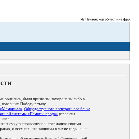
Из Пензенской области на фронты Вел
асти
ые родились, были призваны, захоронены либо в
, ковавшим Победу в тылу.
 «Мемориал»
,
Общедоступного электронного банка
онной системы «Память народа»
(проекты
ников.
дополнит сухую справочную информацию своими
анах, о всех тех, кто защищал в лихие годы наше
нформацию об участниках Великой Отечественной