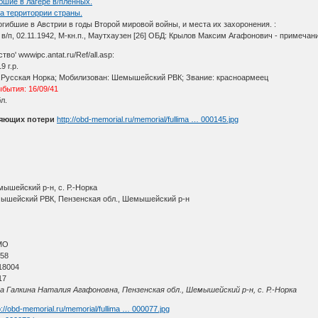
бшие в лагере в/пленных.
а территоррии страны.
огибшие в Австрии в годы Второй мировой войны, и места их захоронения. :
, в/п, 02.11.1942, М-кн.п., Маутхаузен [26] ОБД: Крылов Максим Агафонович - примеча
о' wwwipc.antat.ru/Ref/all.asp:
 г.р.
.Русская Норка; Мобилизован: Шемышейский РВК; Звание: красноармеец
ыбытия: 16/09/41
л.
няющих потери
http://obd-memorial.ru/memorial/fullima … 000145.jpg
ышейский р-н, с. Р.-Норка
мышейский РВК, Пензенская обл., Шемышейский р-н
МО
 58
18004
17
Галкина Наталия Агафоновна, Пензенская обл., Шемышейский р-н, с. Р.-Норка
p://obd-memorial.ru/memorial/fullima … 000077.jpg