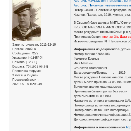
Австрия. Маутхаузен. Пензенцы, поги
Австрия. ,Пензенцы, увековеченные н
Петер Сиксль. Советские граждане, п
Крылов, Павел, в/п, 1919, Куснец_ска
В Сводной базе данных МИПЦ 'Отечеств
КРЫЛОВ МАКСИМ АГАФОНОВИЧ, 1919
Место рождения: Шемышейский р-н,д
Причина выбытия:
пропал б/в; Дата в
Источник сведений: КП Пензенской об
Зарегистрирован
: 2011-12-19
Приглашений:
0
Информация из документов, уточ
Сообщений:
7272
Номер записи 57684483
Уважение:
[+1145/-0]
Фамилия Крылов
Позитив:
[+20/-0]
Имя Максим
Возраст:
75
[1951-06-24]
Отчество Агафонович
Провел на форуме:
Дата рождения/Возраст __.__.1919
3 месяца 29 дней
Место рождения Пензенская обл., Шем
Последний визит:
Дата и место призыва 24.05.1940 Ше
2026-05-18 16:05:49
Воинское звание красноармеец
Причина выбытия пропал без вести
Дата выбытия 16.09.1941
Название источника информации ЦА
Номер фонда источника информации
Номер описи источника информации 
Номер дела источника информации 2
Дополнительная информация: сестра 
Информация о военнопленном
htt