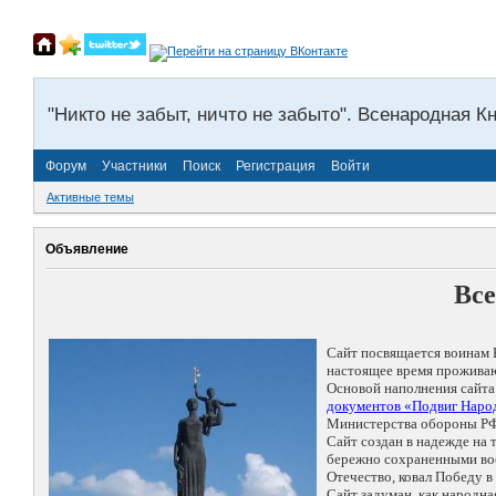
"Никто не забыт, ничто не забыто". Всенародная К
Форум
Участники
Поиск
Регистрация
Войти
Активные темы
Объявление
Все
Сайт посвящается воинам 
настоящее время проживаю
Основой наполнения сайта
документов «Подвиг Народ
Министерства обороны РФ
Сайт создан в надежде на
бережно сохраненными восп
Отечество, ковал Победу 
Сайт задуман, как народн