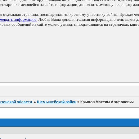
мментарии к имеющейся на сайте информации, дополнить имеющуюся информа
ся отдельная страница, посвященная конкретному участнику войны. Прежде ч
змещать информацию
. Любая Ваша дополнительная информация очень важна дл
овых сообщений на сайте можно узнавать, подписавшись на страничках книг
нзенской области.
»
Шемышейский район
»
Крылов Максим Агафонович