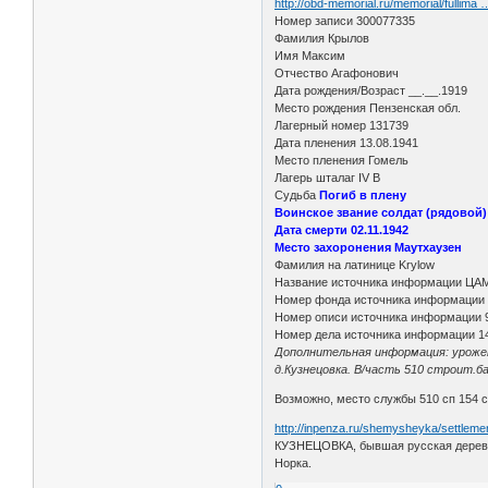
http://obd-memorial.ru/memorial/fullima
Номер записи 300077335
Фамилия Крылов
Имя Максим
Отчество Агафонович
Дата рождения/Возраст __.__.1919
Место рождения Пензенская обл.
Лагерный номер 131739
Дата пленения 13.08.1941
Место пленения Гомель
Лагерь шталаг IV B
Судьба
Погиб в плену
Воинское звание солдат (рядовой)
Дата смерти 02.11.1942
Место захоронения Маутхаузен
Фамилия на латинице Krylow
Название источника информации ЦА
Номер фонда источника информации
Номер описи источника информации 
Номер дела источника информации 1
Дополнительная информация: урожен
д.Кузнецовка. В/часть 510 строит.б
Возможно, место службы 510 сп 154 с
http://inpenza.ru/shemysheyka/settleme
КУЗНЕЦОВКА, бывшая русская деревня
Норка.