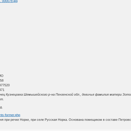
 … 000078.jpg
МО
 58
977520
471
ец Кузнецовка Шемышейского р-на Пензенской обл., девичья фамилия матери Зотов
ат.
д.
nts-former.php
 при речке Норке, при селе Русская Норка. Основана помещиком в составе Петровск