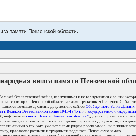
нига памяти Пензенской области.
народная книга памяти Пензенской обл
Великой Отечественной войны, вернувшимся и не вернувшимся с войны, котор
т на территории Пензенской области, а также труженикам Пензенской области
 являются военные архивные документы с сайтов
Обобщенного Банка Данных
а в Великой Отечественной войне 1941-1945 гг.»
,
государственной информаци
), информация
книги "Память. Пензенская область."
, других справочных источ
 то, что каждый из нас не только внесёт данные архивных документов, но и 
оминаниями о тех, кого уже нет с нами рядом, рассказами о ныне живых ветер
в тылу, прославлял ратными и трудовыми подвигами Пензенскую землю.
ая энциклопедия, в которую каждый желающий может внести известную ему и