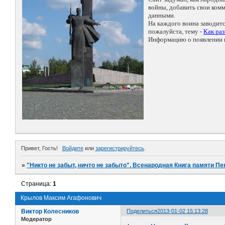
войны, добавить свои ко
данными.
На каждого воина заводит
пожалуйста, тему -
Как ра
Информацию о появлении н
Привет, Гость!
Войдите
или
зарегистрируйтесь
.
»
"Никто не забыт, ничто не забыто". Всенародная Книга памяти Пе
Страница:
1
Крылов Максим Агафонович
Виктор Колесников
Поделиться
2013-01-02 15:13:28
Модератор