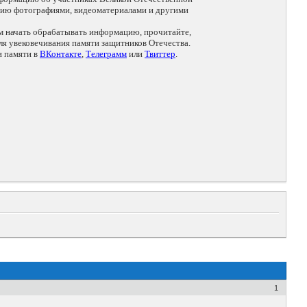
цию фотографиями, видеоматериалами и другими
ем начать обрабатывать информацию, прочитайте,
я увековечивания памяти защитников Отечества.
и памяти в
ВКонтакте
,
Телеграмм
или
Твиттер
.
1