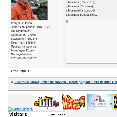
с.Мокшан (Репьевка);
д.Мокшан (Саловка);
д.Мокшан-Катковский;
д.Мокшан-Боборыкино.
0
Откуда:
г.Пенза
Зарегистрирован
: 2010-01-24
Приглашений:
0
Сообщений:
17075
Уважение:
[+1523/-6]
Позитив:
[+5483/-0]
Провел на форуме:
9 месяцев 22 дня
Последний визит:
2026-07-08 15:06:26
Страница:
1
»
"Никто не забыт, ничто не забыто". Всенародная Книга памяти Пе