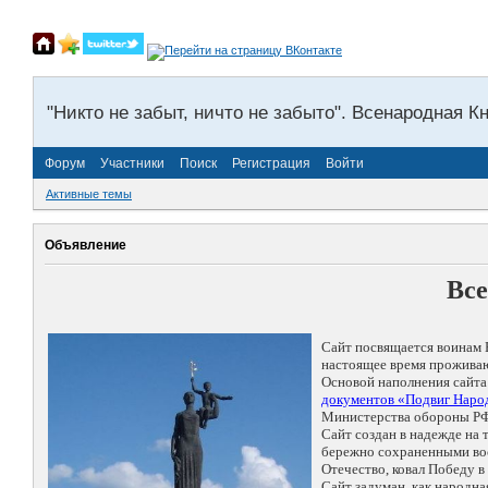
"Никто не забыт, ничто не забыто". Всенародная К
Форум
Участники
Поиск
Регистрация
Войти
Активные темы
Объявление
Все
Сайт посвящается воинам 
настоящее время проживаю
Основой наполнения сайта
документов «Подвиг Народ
Министерства обороны РФ
Сайт создан в надежде на
бережно сохраненными восп
Отечество, ковал Победу 
Сайт задуман, как народн