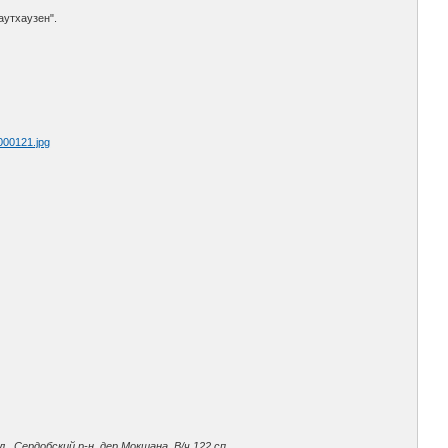
аутхаузен".
 000121.jpg
 Сердобский р-н, дер.Мокшана. В/ч 122 сп.