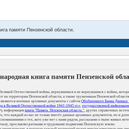
нига памяти Пензенской области.
народная книга памяти Пензенской обл
Великой Отечественной войны, вернувшимся и не вернувшимся с войны, котор
т на территории Пензенской области, а также труженикам Пензенской области
 являются военные архивные документы с сайтов
Обобщенного Банка Данных
а в Великой Отечественной войне 1941-1945 гг.»
,
государственной информаци
), информация
книги "Память. Пензенская область."
, других справочных источ
 то, что каждый из нас не только внесёт данные архивных документов, но и 
оминаниями о тех, кого уже нет с нами рядом, рассказами о ныне живых ветер
в тылу, прославлял ратными и трудовыми подвигами Пензенскую землю.
ая энциклопедия, в которую каждый желающий может внести известную ему и