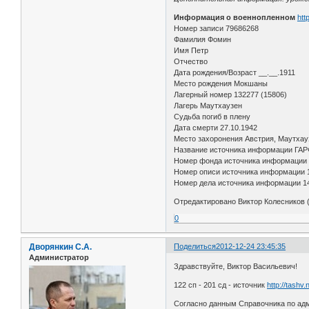
Информация о военнопленном
htt
Номер записи 79686268
Фамилия Фомин
Имя Петр
Отчество
Дата рождения/Возраст __.__.1911
Место рождения Мокшаны
Лагерный номер 132277 (15806)
Лагерь Маутхаузен
Судьба погиб в плену
Дата смерти 27.10.1942
Место захоронения Австрия, Маутхау
Название источника информации ГА
Номер фонда источника информации 
Номер описи источника информации 
Номер дела источника информации 1
Отредактировано Виктор Колесников (
0
Дворянкин С.А.
Поделиться
2012-12-24 23:45:35
Администратор
Здравствуйте, Виктор Васильевич!
122 сп - 201 сд - источник
http://tash
Согласно данным Справочника по адм.