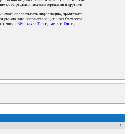
цию фотографиями, видеоматериалами и другими
ем начать обрабатывать информацию, прочитайте,
я увековечивания памяти защитников Отечества.
и памяти в
ВКонтакте
,
Телеграмм
или
Твиттер
.
1