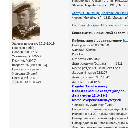
Информация Секэй Татьяны Николае
"Фомин Петр Иванович – 1911, Пензенс
Австрия. Пензенцы, увековеченные н
Фомин, Михайло, в/п, 1911, Маxха_, в
См. также
Австрия. Маутхаузен. Пенз
Книга Памяти Пензенской области
Информация о военнопленном
htt
Зарегистрирован
: 2011-12-19
Номер записи 300036020
Приглашений:
0
Фамилия Фомин
Сообщений:
7272
Имя Петр
Уважение:
[+1145/-0]
Отчество Иванович
Позитив:
[+20/-0]
Дата рождения/Возраст __.__.1911
Возраст:
75
[1951-06-24]
Место рождения Пензенская обл.
Провел на форуме:
Лагерный номер 132277
3 месяца 29 дней
Дата пленения 13.07.1941
Последний визит:
Лагерь шталаг IV B
2026-05-18 16:05:49
Судьба Погиб в плену
Воинское звание солдат (рядовой)
Дата смерти 27.10.1942
Место захоронения Маутхаузен
Фамилия на латинице Fomin
Название источника информации ЦА
Номер фонда источника информации
Номер описи источника информации 
Номер дела источника информации 1
Дополнительная информация: урожене