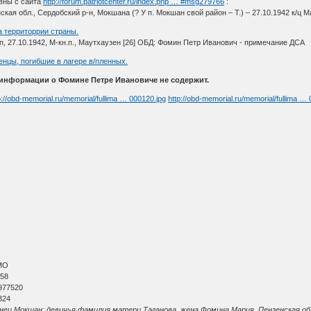
вны с сайта
http://forum.patriotcenter.ru/index.php … #msg279766
:
кая обл., Сердобский р-н, Мокшана (? У п. Мокшан свой район – Т.) – 27.10.1942 к/ц М
а территоррии страны.
/п, 27.10.1942, М-кн.п., Маутхаузен [26] ОБД: Фомин Петр Иванович - примечание ДСА
енцы, погибшие в лагере в/пленных.
 информации о Фомине Петре Ивановиче не содержит.
p://obd-memorial.ru/memorial/fullima … 000120.jpg
http://obd-memorial.ru/memorial/fullima …
МО
 58
977520
324
ц Мокшан; девичья фамилия матери Таганова, жена Фомина Мария, Пензенская обл.,