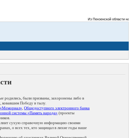
Из Пензенской области на фронты
асти
ые родились, были призваны, захоронены либо в
, ковавшим Победу в тылу.
 «Мемориал»
,
Общедоступного электронного банка
онной системы «Память народа»
(проекты
ников.
дополнит сухую справочную информацию своими
анах, о всех тех, кто защищал в лихие годы наше
нформацию об участниках Великой Отечественной