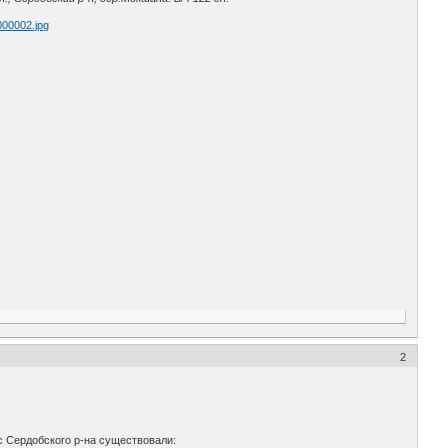
000002.jpg
2
/с Сердобского р-на существовали: