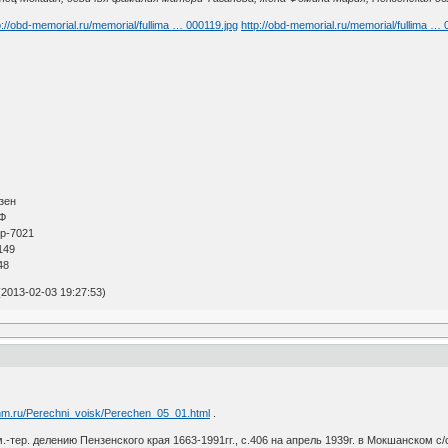
p://obd-memorial.ru/memorial/fullima … 000119.jpg
http://obd-memorial.ru/memorial/fullima … 
зен
РФ
р-7021
149
48
2013-02-03 19:27:53)
v.nm.ru/Perechni_voisk/Perechen_05_01.html
.
-тер. делению Пензенского края 1663-1991гг., с.406 на апрель 1939г. в Мокшанском с