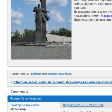
войны, добавить свои ко
данными.
На каждого воина заводит
пожалуйста, тему -
Как ра
Информацию о появлении н
Привет, Гость!
Войдите
или
зарегистрируйтесь
.
»
"Никто не забыт, ничто не забыто". Всенародная Книга памяти Пе
Страница:
1
Фомин Петр Иванович
Виктор Колесников
Поделиться
2012-12-24 22:57:44
Модератор