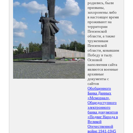
родились, были
призваны,
захоронены либо
в настоящее время
проживают на
территории
Пензенской
области, а также
труженикам
Пензенской
области, ковавшим
Победу в тылу.
Основой
наполнения сайта
являются военные
архивные
документы с
сайтов
Обобщенного
Банка Данных
«Мемориал»
,
Общедоступного
электронного
банка документов
«Подвиг Народа в
Великой
Отечественной
войне 1941-1945