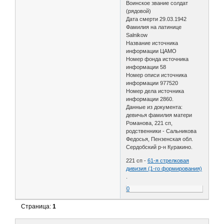
Воинское звание солдат
(рядовой)
Дата смерти 29.03.1942
Фамилия на латинице
Salnikow
Название источника
информации ЦАМО
Номер фонда источника
информации 58
Номер описи источника
информации 977520
Номер дела источника
информации 2860.
Данные из документа:
девичья фамилия матери
Романова, 221 сп,
родственники - Сальникова
Федосья, Пензенская обл.
Сердобский р-н Куракино.
221 сп -
61-я стрелковая
дивизия (1-го формирования)
.
0
Страница:
1