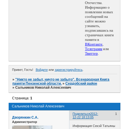
Отечества.
Информацию о
появлении новых
сообщений на
сайте можно
узнавать,
подписавшись на
страничках книги
памяти в
ВКонтакте
,
Телеграмм
или
Твиттер
.
Привет, Гость!
Войдите
или
зарегистрируйтесь
.
»
"Никто не забыт, ничто не забыто". Всенародная Книга
памяти Пензенской области.
»
Сердобский район
»
Сальников Николай Алексеевич
Страница:
1
Сальников Николай Алексеевич
Поделиться
2012-
1
Дворянкин С.А.
12-22 18:13:05
Администратор
Информация Секэй Татьяны