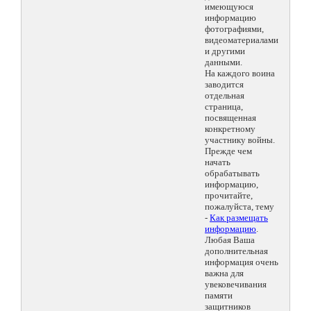
имеющуюся
информацию
фотографиями,
видеоматериалами
и другими
данными.
На каждого воина
заводится
отдельная
страница,
посвященная
конкретному
участнику войны.
Прежде чем
начать
обрабатывать
информацию,
прочитайте,
пожалуйста, тему
-
Как размещать
информацию
.
Любая Ваша
дополнительная
информация очень
важна для
увековечивания
памяти
защитников