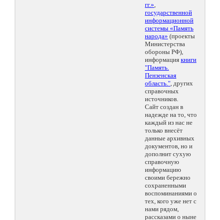
гг.»
,
государственной
информационной
системы «Память
народа»
(проекты
Министерства
обороны РФ),
информация
книги
"Память.
Пензенская
область."
, других
справочных
источников.
Сайт создан в
надежде на то, что
каждый из нас не
только внесёт
данные архивных
документов, но и
дополнит сухую
справочную
информацию
своими бережно
сохраненными
воспоминаниями о
тех, кого уже нет с
нами рядом,
рассказами о ныне