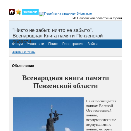
Из Пензенской области на фронты Велик
"Никто не забыт, ничто не забыто".
Всенародная Книга памяти Пензенской
области.
Форум
Участники
Поиск
Регистрация
Войти
Активные темы
Объявление
Всенародная книга памяти
Пензенской области
Сайт посвящается
воинам Великой
Отечественной
войны,
вернувшимся и не
вернувшимся с
войны, которые