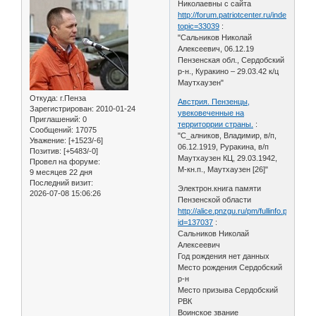
Николаевны с сайта
http://forum.patriotcenter.ru/index.php?
topic=33039
:
"Сальников Николай
Алексеевич, 06.12.19
Пензенская обл., Сердобский
р-н., Куракино – 29.03.42 к/ц
Маутхаузен"
Откуда:
г.Пенза
Австрия. Пензенцы,
Зарегистрирован
: 2010-01-24
увековеченные на
Приглашений:
0
территоррии страны.
:
Сообщений:
17075
"С_алников, Владимир, в/п,
Уважение:
[+1523/-6]
06.12.1919, Руракина, в/п
Позитив:
[+5483/-0]
Маутхаузен КЦ, 29.03.1942,
Провел на форуме:
М-кн.п., Маутхаузен [26]"
9 месяцев 22 дня
Последний визит:
Электрон.книга памяти
2026-07-08 15:06:26
Пензенской области
http://alice.pnzgu.ru/pm/fullinfo.php?
id=137037
:
Сальников Николай
Алексеевич
Год рождения нет данных
Место рождения Сердобский
р-н
Место призыва Сердобский
РВК
Воинское звание