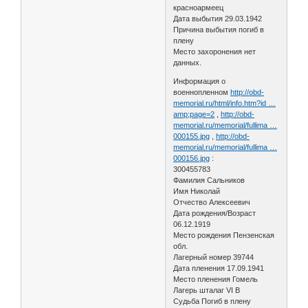
красноармеец
Дата выбытия 29.03.1942
Причина выбытия погиб в
плену
Место захоронения нет
данных.
Информация о
военнопленном
http://obd-
memorial.ru/html/info.htm?id …
amp;page=2
,
http://obd-
memorial.ru/memorial/fullima …
000155.jpg
,
http://obd-
memorial.ru/memorial/fullima …
000156.jpg
:
300455783
Фамилия Сальников
Имя Николай
Отчество Алексеевич
Дата рождения/Возраст
06.12.1919
Место рождения Пензенская
обл.
Лагерный номер 39744
Дата пленения 17.09.1941
Место пленения Гомель
Лагерь шталаг VI B
Судьба Погиб в плену