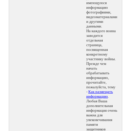
имеющуюся
информацию
фотографиями,
видеоматериалами
и другими
данными.
На каждого воина
заводится
отдельная
страница,
посвященная
конкретному
участнику войны.
Прежде чем
начать
обрабатывать
информацию,
прочитайте,
пожалуйста, тему
-
Как размещать
информацию
.
Любая Ваша
дополнительная
информация очень
важна для
увековечивания
памяти
защитников