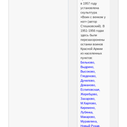
в 1957 году
установлена
скульптура
«Воин с венком у
ног» (автор
Стешковский). В
1951-1956 годах
здесь были
перезахоронены
останки воинов
Красной Армии
из населенных
пунктов:
Бельково,
Выдрино,
Высоково,
Гледеново,
Дунилово,
Доманово,
Еспиповская,
Жеребцово,
Захарово,
М.Карпово,
Киремено,
Лубянка,
Макарово,
Муравлиха,
Новый Рукав,