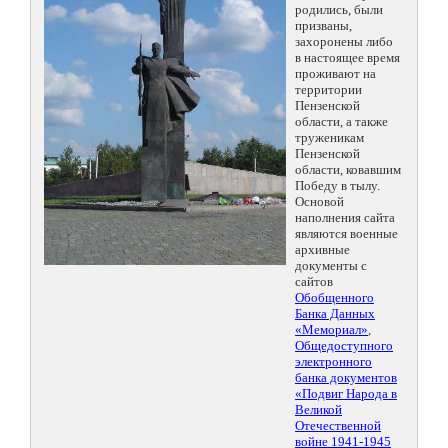
родились, были
призваны,
захоронены либо
в настоящее время
проживают на
территории
Пензенской
области, а также
труженикам
Пензенской
области, ковавшим
Победу в тылу.
Основой
наполнения сайта
являются военные
архивные
документы с
сайтов
Обобщенного
Банка Данных
«Мемориал»
,
Общедоступного
электронного
банка документов
«Подвиг Народа в
Великой
Отечественной
войне 1941-1945