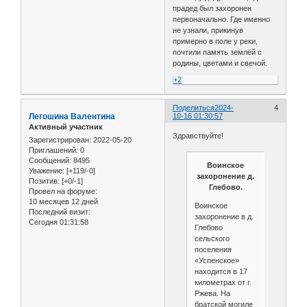
прадед был захоронен
первоначально. Где именно
не узнали, прикинув
примерно в поле у реки,
почтили память землёй с
родины, цветами и свечой.
+2
Поделиться
2024-
4
Легошина Валентина
10-16 01:30:57
Активный участник
Здравствуйте!
Зарегистрирован
: 2022-05-20
Приглашений:
0
Сообщений:
8495
Воинское
Уважение:
[+119/-0]
захоронение д.
Позитив:
[+0/-1]
Глебово.
Провел на форуме:
10 месяцев 12 дней
Воинское
Последний визит:
захоронение в д.
Сегодня 01:31:58
Глебово
сельского
поселения
«Успенское»
находится в 17
километрах от г.
Ржева. На
братской могиле