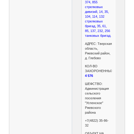
374, 855
стрелковых
дивизий, 14, 35,
104, 114, 132
стрелковых
бригад, 35, 61,
85, 137, 232, 256
танковых бригад.
АДРЕС: Тверская
область,
Ржевский район,
д. Глебово
КОЛ-ВО
ЗАХОРОНЕННЫХ:
4 576
ШЕФСТВО:
Администрация
сельского
поселения
"Успенское"
Ржевского
района
+7(4822) 35-86-
32
ОБЪЕКТ НА