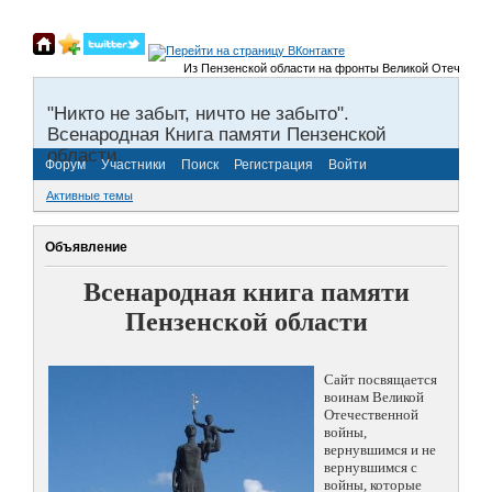
Из Пензенской области на фронты Великой Отечественной в
"Никто не забыт, ничто не забыто".
Всенародная Книга памяти Пензенской
области.
Форум
Участники
Поиск
Регистрация
Войти
Активные темы
Объявление
Всенародная книга памяти
Пензенской области
Сайт посвящается
воинам Великой
Отечественной
войны,
вернувшимся и не
вернувшимся с
войны, которые