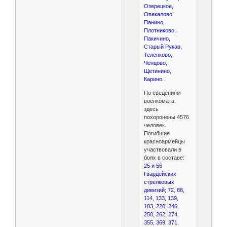
Озерецкое,
Опекалово,
Панино,
Плотниково,
Пакичино,
Старый Рукав,
Теленково,
Ченцово,
Щетинино,
Карино.
По сведениям
военкомата,
здесь
похоронены 4576
человек.
Погибшие
красноармейцы
участвовали в
боях в составе:
25 и 56
Гвардейских
стрелковых
дивизий; 72, 88,
114, 133, 139,
183, 220, 246,
250, 262, 274,
355, 369, 371,