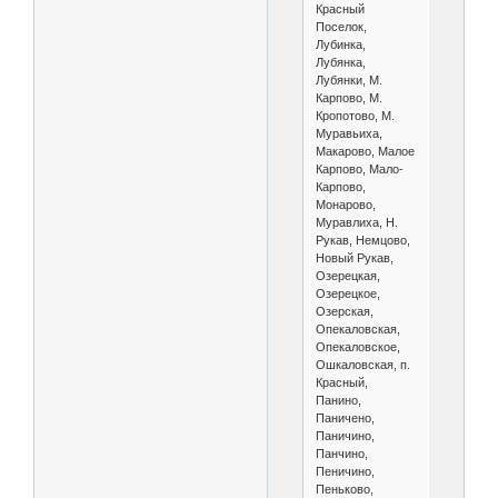
Красный
Поселок,
Лубинка,
Лубянка,
Лубянки, М.
Карпово, М.
Кропотово, М.
Муравьиха,
Макарово, Малое
Карпово, Мало-
Карпово,
Монарово,
Муравлиха, Н.
Рукав, Немцово,
Новый Рукав,
Озерецкая,
Озерецкое,
Озерская,
Опекаловская,
Опекаловское,
Ошкаловская, п.
Красный,
Панино,
Паничено,
Паничино,
Панчино,
Пеничино,
Пеньково,