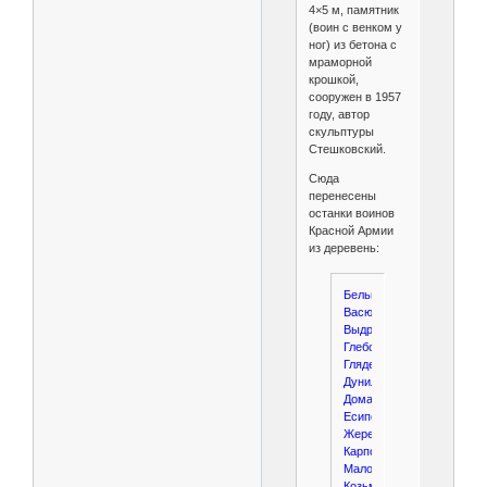
4×5 м, памятник
(воин с венком у
ног) из бетона с
мраморной
крошкой,
сооружен в 1957
году, автор
скульптуры
Стешковский.
Сюда
перенесены
останки воинов
Красной Армии
из деревень:
Бельково,
Васюково,
Выдрино,
Глебово,
Гляденово,
Дунилово,
Доманово,
Есиповская,
Жеребцово,
Карпово
Малое,
Козьмы