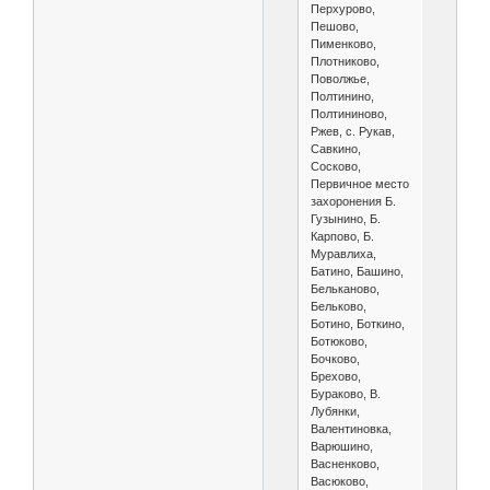
Перхурово,
Пешово,
Пименково,
Плотниково,
Поволжье,
Полтинино,
Полтининово,
Ржев, с. Рукав,
Савкино,
Сосково,
Первичное место
захоронения Б.
Гузынино, Б.
Карпово, Б.
Муравлиха,
Батино, Башино,
Бельканово,
Бельково,
Ботино, Боткино,
Ботюково,
Бочково,
Брехово,
Бураково, В.
Лубянки,
Валентиновка,
Варюшино,
Васненково,
Васюково,