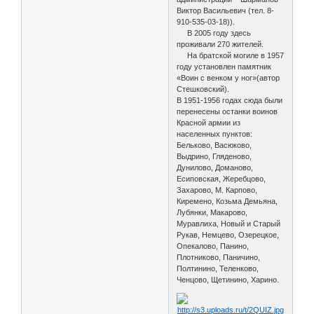
Виктор Васильевич (тел. 8-
910-535-03-18)).
В 2005 году здесь
проживали 270 жителей.
На братской могиле в 1957
году установлен памятник
«Воин с венком у ног»(автор
Стешковский).
В 1951-1956 годах сюда были
перенесены останки воинов
Красной армии из
населенных пунктов:
Бельково, Васюково,
Выдрино, Гляденово,
Дунилово, Доманово,
Есиповская, Жеребцово,
Захарово, М. Карпово,
Киремено, Козьма Демьяна,
Лубянки, Макарово,
Муравлиха, Новый и Старый
Рукав, Немцево, Озерецкое,
Опекалово, Панино,
Плотниково, Паничино,
Полтинино, Теленково,
Ченцово, Щетинино, Харино.