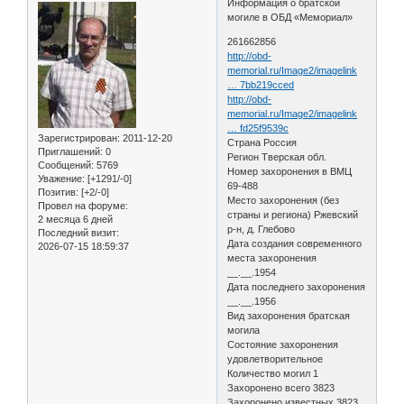
Информация о братской
могиле в ОБД «Мемориал»
261662856
http://obd-
memorial.ru/Image2/imagelink
… 7bb219cced
http://obd-
memorial.ru/Image2/imagelink
… fd25f9539c
Зарегистрирован
: 2011-12-20
Страна Россия
Приглашений:
0
Регион Тверская обл.
Сообщений:
5769
Номер захоронения в ВМЦ
Уважение:
[+1291/-0]
69-488
Позитив:
[+2/-0]
Место захоронения (без
Провел на форуме:
страны и региона) Ржевский
2 месяца 6 дней
р-н, д. Глебово
Последний визит:
Дата создания современного
2026-07-15 18:59:37
места захоронения
__.__.1954
Дата последнего захоронения
__.__.1956
Вид захоронения братская
могила
Состояние захоронения
удовлетворительное
Количество могил 1
Захоронено всего 3823
Захоронено известных 3823