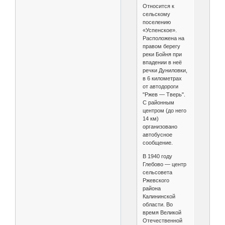
Относится к
сельскому
поселению
«Успенское».
Расположена на
правом берегу
реки Бойня при
впадении в неё
речки Дуниловки,
в 6 километрах
от автодороги
"Ржев — Тверь".
С районным
центром (до него
14 км)
организовано
автобусное
сообщение.
В 1940 году
Глебово — центр
сельсовета
Ржевского
района
Калининской
области. Во
время Великой
Отечественной