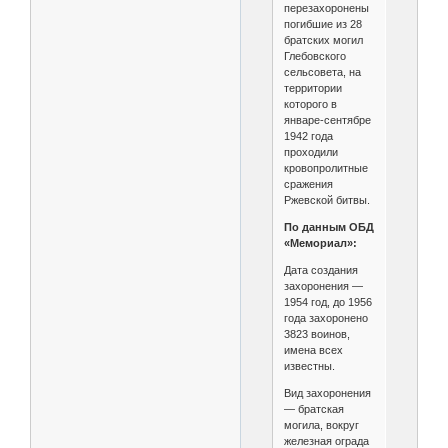
перезахоронены
погибшие из 28
братских могил
Глебовского
сельсовета, на
территории
которого в
январе-сентябре
1942 года
проходили
кровопролитные
сражения
Ржевской битвы.
По данным ОБД
«Мемориал»:
Дата создания
захоронения —
1954 год, до 1956
года захоронено
3823 воинов,
имена всех
известны.
Вид захоронения
— братская
могила, вокруг
железная ограда