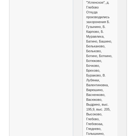
"Успенское", д.
Глебово
Откуда
производились
захоронения Б.
Гузынино, Б.
Карпово, Б.
Муравлиха,
Батино, Башино,
Бельканово,
Бельково,
Ботино, Боткино,
Ботюково,
Бочково,
Брехово,
Бураково, В.
Лубянки,
Валентиновка,
Варюшино,
Васненково,
Васюково,
Выдрино, выс.
195,9, выс. 205,
Высоково,
Глебово,
Глебовоаа,
Гледнево,
Голышкино,