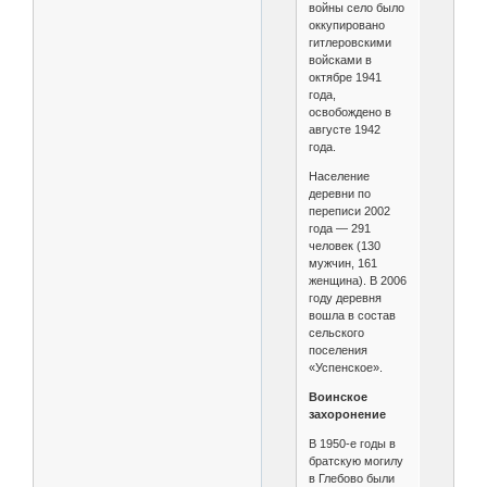
войны село было
оккупировано
гитлеровскими
войсками в
октябре 1941
года,
освобождено в
августе 1942
года.
Население
деревни по
переписи 2002
года — 291
человек (130
мужчин, 161
женщина). В 2006
году деревня
вошла в состав
сельского
поселения
«Успенское».
Воинское
захоронение
В 1950-е годы в
братскую могилу
в Глебово были