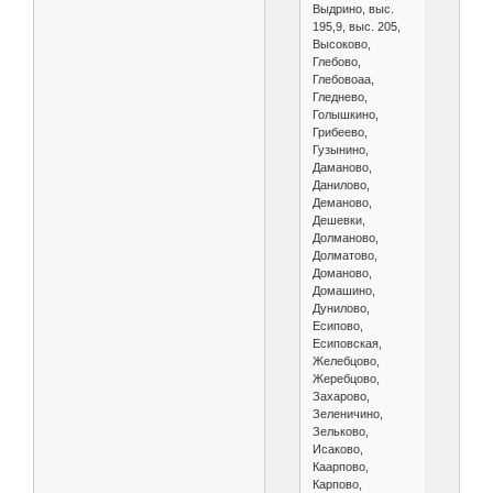
Выдрино, выс.
195,9, выс. 205,
Высоково,
Глебово,
Глебовоаа,
Гледнево,
Голышкино,
Грибеево,
Гузынино,
Даманово,
Данилово,
Деманово,
Дешевки,
Долманово,
Долматово,
Доманово,
Домашино,
Дунилово,
Есипово,
Есиповская,
Желебцово,
Жеребцово,
Захарово,
Зеленичино,
Зельково,
Исаково,
Каарпово,
Карпово,