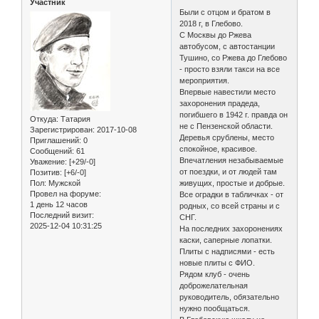
Участник
Были с отцом и братом в
2018 г, в Глебово.
С Москвы до Ржева
автобусом, с автостанции
Тушино, со Ржева до Глебово
- просто взяли такси на все
мероприятия.
Впервые навестили место
захоронения прадеда,
погибшего в 1942 г. правда он
Откуда:
Татария
не с Пензенской области.
Зарегистрирован
: 2017-10-08
Деревья срублены, место
Приглашений:
0
спокойное, красивое.
Сообщений:
61
Впечатления незабываемые
Уважение:
[+29/-0]
от поездки, и от людей там
Позитив:
[+6/-0]
Пол:
Мужской
живущих, простые и добрые.
Провел на форуме:
Все оградки в табличках - от
1 день 12 часов
родных, со всей страны и с
Последний визит:
СНГ.
2025-12-04 10:31:25
На последних захоронениях
каски, саперные лопатки.
Плиты с надписями - есть
новые плиты с ФИО.
Рядом клуб - очень
доброжелательная
руководитель, обязательно
нужно пообщаться.