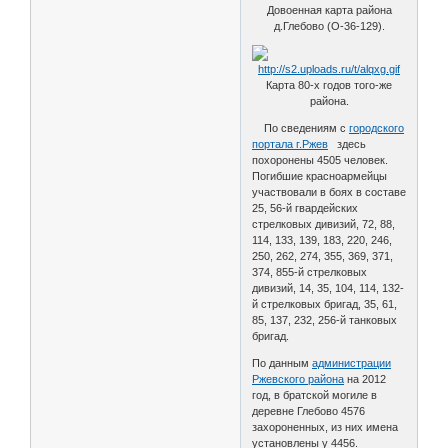
Довоенная карта района
д.Глебово (О-36-129).
Карта 80-х годов того-же
района.
По сведениям с
городского
портала г.Ржев
здесь
похоронены 4505 человек.
Погибшие красноармейцы
участвовали в боях в составе
25, 56-й гвардейских
стрелковых дивизий, 72, 88,
114, 133, 139, 183, 220, 246,
250, 262, 274, 355, 369, 371,
374, 855-й стрелковых
дивизий, 14, 35, 104, 114, 132-
й стрелковых бригад, 35, 61,
85, 137, 232, 256-й танковых
бригад.
По данным
администрации
Ржевского района
на 2012
год, в братской могиле в
деревне Глебово 4576
захороненных, из них имена
установлены у 4456.