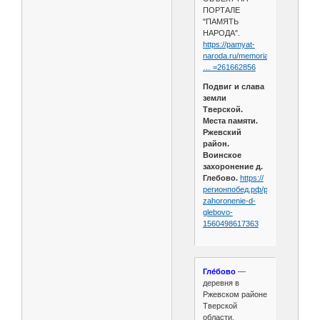
ПОРТАЛЕ
"ПАМЯТЬ
НАРОДА".
https://pamyat-
naroda.ru/memorial/buria
… =261662856
Подвиг и слава
земли
Тверской.
Места памяти.
Ржевский
район.
Воинское
захоронение д.
Глебово.
https://
регионпобед.рф/places/rzhevski
zahoronenie-d-
glebovo-
1560498617363
Гле́бово
—
деревня в
Ржевском районе
Тверской
области.