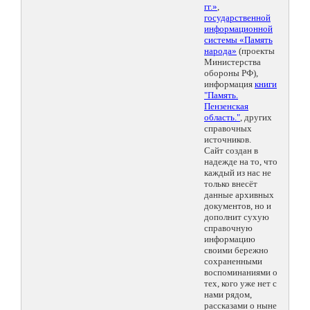
гг.»
,
государственной
информационной
системы «Память
народа»
(проекты
Министерства
обороны РФ),
информация
книги
"Память.
Пензенская
область."
, других
справочных
источников.
Сайт создан в
надежде на то, что
каждый из нас не
только внесёт
данные архивных
документов, но и
дополнит сухую
справочную
информацию
своими бережно
сохраненными
воспоминаниями о
тех, кого уже нет с
нами рядом,
рассказами о ныне