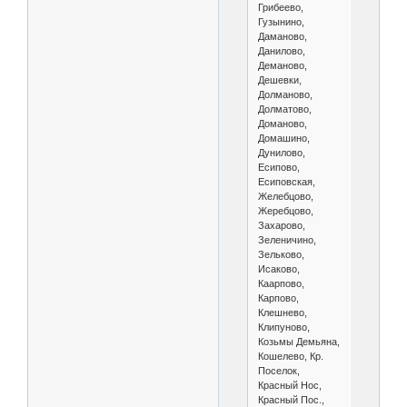
Грибеево,
Гузынино,
Даманово,
Данилово,
Деманово,
Дешевки,
Долманово,
Долматово,
Доманово,
Домашино,
Дунилово,
Есипово,
Есиповская,
Желебцово,
Жеребцово,
Захарово,
Зеленичино,
Зельково,
Исаково,
Каарпово,
Карпово,
Клешнево,
Клипуново,
Козьмы Демьяна,
Кошелево, Кр.
Поселок,
Красный Нос,
Красный Пос.,