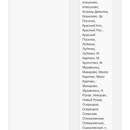
Клешнево,
Клипуново,
Козьмы Демьяна,
Кошелево, Кр.
Поселок,
Красный Нос,
Красный Пос.,
Красный
Поселок,
Лубинка,
Лубянка,
Лубянки, М.
Карпово, М.
Кропотово, М.
Муравьиха,
Макарово, Малое
Карпово, Мало-
Карпово,
Монарово,
Муравлиха, Н.
Рукав, Немцово,
Новый Рукав,
Озерецкая,
Озерецкое,
Озерская,
Опекаловская,
Опекаловское,
Ошкаловская, п.