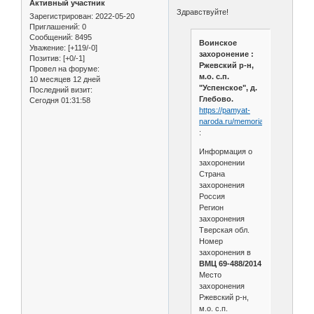
Активный участник
Здравствуйте!
Зарегистрирован
: 2022-05-20
Приглашений:
0
Сообщений:
8495
Воинское
Уважение:
[+119/-0]
захоронение :
Позитив:
[+0/-1]
Ржевский р-н,
Провел на форуме:
м.о. с.п.
10 месяцев 12 дней
"Успенское", д.
Последний визит:
Глебово.
Сегодня 01:31:58
https://pamyat-
naroda.ru/memorial/burial/897492
:
Информация о
захоронении
Страна
захоронения
Россия
Регион
захоронения
Тверская обл.
Номер
захоронения в
ВМЦ 69-488/2014
Место
захоронения
Ржевский р-н,
м.о. с.п.