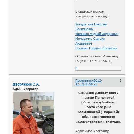
В братской могиле
захоронены пензенцы:
Кондратьин Николай
Васильевич
Милавин Андрей Федорович
Моловичко Самуил
Андреевич
Потявин Гавриил Иванович
Отредактировано Александр
65 (2012-12-21 18:56:00)
0
Поделиться
2012-
2
Дворянкин С.А.
12-19 00:58:22
Администратор
Согласно данным книги
памяти Пензенской
области в д.Глебово
Ржевского р-на
Калининской (Тверской)
обл. также числятся
захороненными пензенцы:
Абросимов Александр