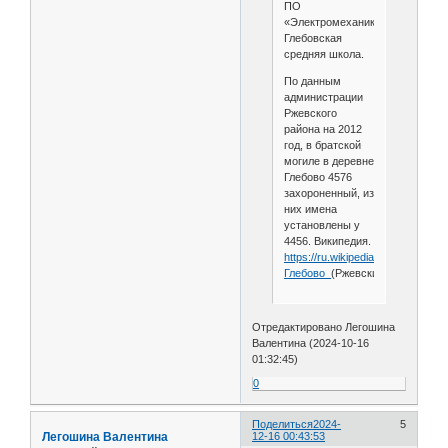
ПО
«Электромеханика»;
Глебовская
средняя школа.
По данным
администрации
Ржевского
района на 2012
год, в братской
могиле в деревне
Глебово 4576
захороненный, из
них имена
установлены у
4456. Википедия.
https://ru.wikipedia.org/wiki/
Глебово_
(Ржевский_район)
Отредактировано Легошина
Валентина (2024-10-16
01:32:45)
0
Поделиться
2024-
5
Легошина Валентина
12-16 00:43:53