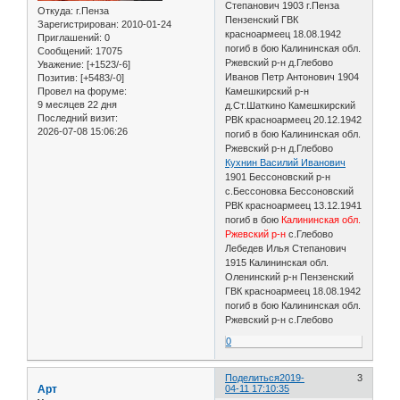
Степанович 1903 г.Пенза
Откуда:
г.Пенза
Пензенский ГВК
Зарегистрирован
: 2010-01-24
красноармеец 18.08.1942
Приглашений:
0
погиб в бою Калининская обл.
Сообщений:
17075
Ржевский р-н д.Глебово
Уважение:
[+1523/-6]
Иванов Петр Антонович 1904
Позитив:
[+5483/-0]
Провел на форуме:
Камешкирский р-н
9 месяцев 22 дня
д.Ст.Шаткино Камешкирский
Последний визит:
РВК красноармеец 20.12.1942
2026-07-08 15:06:26
погиб в бою Калининская обл.
Ржевский р-н д.Глебово
Кухнин Василий Иванович
1901 Бессоновский р-н
с.Бессоновка Бессоновский
РВК красноармеец 13.12.1941
погиб в бою
Калининская обл.
Ржевский р-н
с.Глебово
Лебедев Илья Степанович
1915 Калининская обл.
Оленинский р-н Пензенский
ГВК красноармеец 18.08.1942
погиб в бою Калининская обл.
Ржевский р-н с.Глебово
0
Поделиться
2019-
3
Арт
04-11 17:10:35