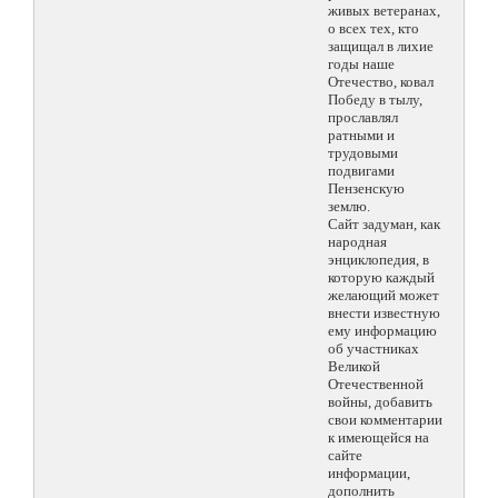
живых ветеранах,
о всех тех, кто
защищал в лихие
годы наше
Отечество, ковал
Победу в тылу,
прославлял
ратными и
трудовыми
подвигами
Пензенскую
землю.
Сайт задуман, как
народная
энциклопедия, в
которую каждый
желающий может
внести известную
ему информацию
об участниках
Великой
Отечественной
войны, добавить
свои комментарии
к имеющейся на
сайте
информации,
дополнить