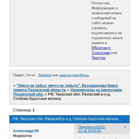
Отечества.
Информацию о
появлении новых
сообщений на
сайте можно
узнавать,
подписавшись на
страничках книги
памяти в
ВКонтакте
,
Телеграмм
или
Твиттер
.
Привет, Гость!
Войдите
или
зарегистрируйтесь
.
»
"Никто не забыт, ничто не забыто". Всенародная Книга
памяти Пензенской области.
»
Увековечены за пределами
Пензенской обл.
»
РФ. Тверская обл. Ржевский р-н д.
Глебово Братская могила
Страница:
1
РФ. Тверская обл. Ржевский р-н д. Глебово Братская могила
Поделиться
2012-
1
Александр 65
12-18 19:50:30
Модератор