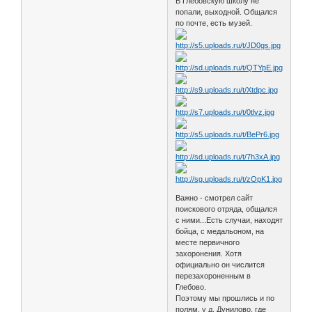
В Глебовскую школу не
попали, выходной. Общался
по почте, есть музей.
Важно - смотрел сайт
поискового отряда, общался
с ними...Есть случаи, находят
бойца, с медальоном, на
месте первичного
захоронения. Хотя
официально он числится
перезахороненным в
Глебово.
Поэтому мы прошлись и по
полям, у д. Дунилово, где