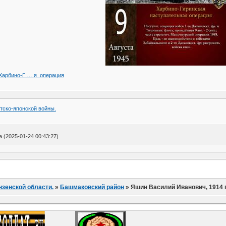
iki/Харбино-Г … я_операция
тско-японской войны.
(2025-01-24 00:43:27)
нзенской области.
»
Башмаковский район
»
Яшин Василий Иванович, 1914 г