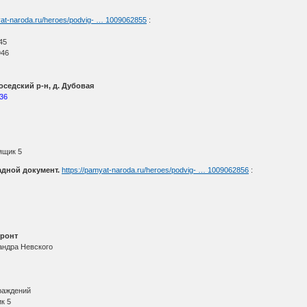
yat-naroda.ru/heroes/podvig- … 1009062855
:
45
946
оседский р-н, д. Дубовая
36
ящик 5
адной документ.
https://pamyat-naroda.ru/heroes/podvig- … 1009062856
:
ронт
андра Невского
граждений
к 5