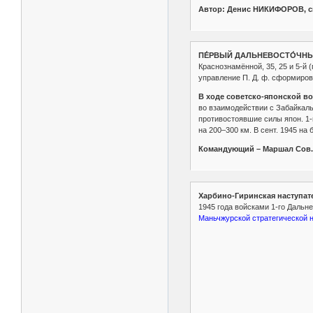
Автор: Денис НИКИФОРОВ, спе
ПЕ́РВЫЙ ДАЛЬНЕВОСТО́ЧНЫ
Краснознамённой, 35, 25 и 5-й
управление П. Д. ф. сформирова
В ходе советско-японской во
во взаимодействии с Забайкал
противостоявшие силы япон. 1-
на 200–300 км. В сент. 1945 н
Командующий – Маршал Сов. 
Харбино-Гиринская наступат
1945 года войсками 1-го Дальн
Маньчжурской стратегической 