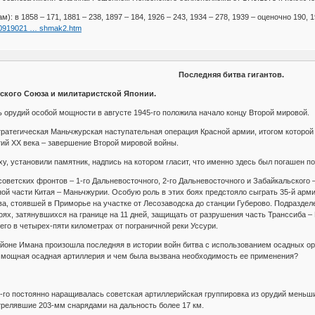
): в 1858 – 171, 1881 – 238, 1897 – 184, 1926 – 243, 1934 – 278, 1939 – оценочно 190,
200919021 … shmak2.htm
Последняя битва гигантов.
ского Союза и милитаристской Японии.
 орудий особой мощности в августе 1945-го положила начало концу Второй мировой.
стратегическая Маньчжурская наступательная операция Красной армии, итогом которой
ий XX века – завершение Второй мировой войны.
ху, установили памятник, надпись на котором гласит, что именно здесь был погашен 
 советских фронтов – 1-го Дальневосточного, 2-го Дальневосточного и Забайкальского
ой части Китая – Маньчжурии. Особую роль в этих боях предстояло сыграть 35-й арм
а, стоявшей в Приморье на участке от Лесозаводска до станции Губерово. Подразделе
ях, затянувшихся на границе на 11 дней, защищать от разрушения часть Транссиба 
его в четырех-пяти километрах от пограничной реки Уссури.
районе Имана произошла последняя в истории войн битва с использованием осадных ору
н мощная осадная артиллерия и чем была вызвана необходимость ее применения?
945-го постоянно наращивалась советская артиллерийская группировка из орудий меньш
релявшие 203-мм снарядами на дальность более 17 км.