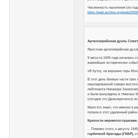
Численность населения (по годам
https://web.archive.org/web/20
Артиллерийская дуэль Совет
Яростная артиллерийская дуэль
9 августа 1945 года началась 
важнейших исторических событ
«В Хутоу, на вершине горы Мэн
В этот день боевые части трех
оккупированной северо-восточн
лейтенанта Никанора Захватаев
и были вынуждены в тяжелых бо
(сегодня это Дальнереченск) вс
Мало кто знает, что именно в 
попала в этот удаленный райо
Крепости меряются пушками.
... Помимо этого, к августу 1
гаубичной бригады (ГАБР),
ст