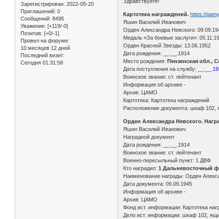
Здравствуйте!
Зарегистрирован
: 2022-05-20
Приглашений:
0
Картотека награждений.
https://pam
Сообщений:
8495
Яшин Василий Иванович
Уважение:
[+119/-0]
Орден Александра Невского: 09.09.19
Позитив:
[+0/-1]
Медаль «За боевые заслуги»: 05.11.1
Провел на форуме:
Орден Красной Звезды: 13.06.1952
10 месяцев 12 дней
Дата рождения: __.__.1914
Последний визит:
Место рождения:
Пензенская обл., С
Сегодня 01:31:58
Дата поступления на службу: __.__.
19
Воинское звание: ст. лейтенант
Информация об архиве -
Архив: ЦАМО
Картотека: Картотека награждений
Расположение документа: шкаф 102, 
Орден Александра Невского. Нагр
Яшин Василий Иванович
Наградной документ
Дата рождения: __.__.1914
Воинское звание: ст. лейтенант
Военно-пересыльный пункт: 1 ДВФ
Кто наградил:
1 Дальневосточный ф
Наименование награды: Орден Алекс
Дата документа: 09.09.1945
Информация об архиве -
Архив: ЦАМО
Фонд ист. информации: Картотека на
Дело ист. информации: шкаф 102, ящи