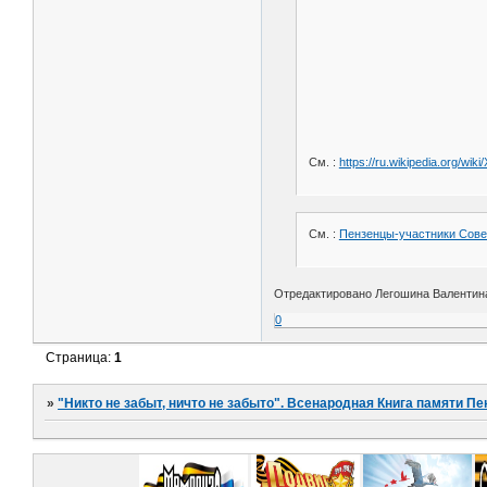
См. :
https://ru.wikipedia.org/w
См. :
Пензенцы-участники Сове
Отредактировано Легошина Валентина 
0
Страница:
1
»
"Никто не забыт, ничто не забыто". Всенародная Книга памяти Пе