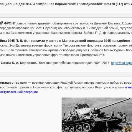
циально для «В». Электронная версия газеты "Владивосток" №4178 (117) от 9 ав
Й ФРОНТ,
оперативно-стратегич. объединение сов. войск на Дальнем Востоке. Образо
 (передислоцирована из Вост. Пруссии) общевойсковых и 9-й воздушной армий, Чугуевс
но на базе полевого управления Карельского фронта. Войска П. Д. ф. располагались в
йны 1945 П. Д. ф. принимал участие в Маньчжурской операции 1945 на харбино
ьским, 2-м Дальневосточным фронтами и Тихоокеанским флотом в условиях горно-таё
го и 17-го фронтов Квантунской армии, освободив ряд вост. районов Маньчжурии и Кор
а базе войск и полевого управления фронта образован Приморский ВО.
Союза К. А. Мерецков.
Большая российская энциклопедия 2004–2017.
https://old.big
ельная операция
— военная операция Красной Армии против японских войск во время
евосточного фронта и Тихоокеанского флота с целью разгрома Квантунской армии
в во
наступательной операции.