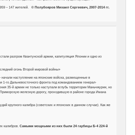
 1959 – 147 жителей.
© Полубояров Михаил Сергеевич, 2007-2014 гг.
 стали разгром Квантунской армии, капитуляция Японии и одно из
последний огонь Второй мировой войны»
 – начали наступление на японские войска, размещенные в
ии 1-го Дальневосточного фронта под командованием генерал-
ния 35-й армии не только наступали вглубь территории Маньчжурии, но
– Приморскую железную дорогу, проходившую в районе города Имана
дий крупного калибра (советских и японских в данном случае). Как же
их калибров.
Самыми мощными из них были 24 гаубицы Б-4 224-й