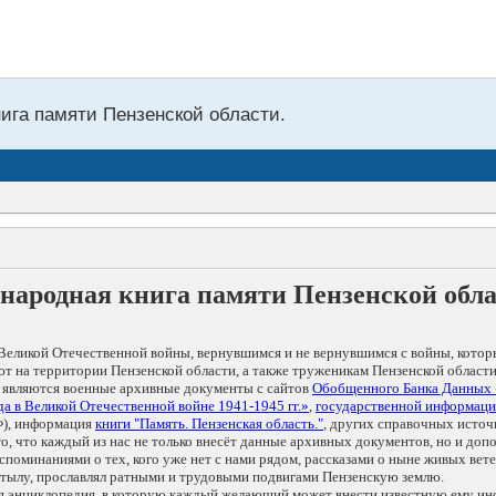
нига памяти Пензенской области.
народная книга памяти Пензенской обл
Великой Отечественной войны, вернувшимся и не вернувшимся с войны, котор
т на территории Пензенской области, а также труженикам Пензенской области
 являются военные архивные документы с сайтов
Обобщенного Банка Данных
а в Великой Отечественной войне 1941-1945 гг.»
,
государственной информаци
), информация
книги "Память. Пензенская область."
, других справочных источ
 то, что каждый из нас не только внесёт данные архивных документов, но и 
оминаниями о тех, кого уже нет с нами рядом, рассказами о ныне живых ветер
в тылу, прославлял ратными и трудовыми подвигами Пензенскую землю.
ая энциклопедия, в которую каждый желающий может внести известную ему и