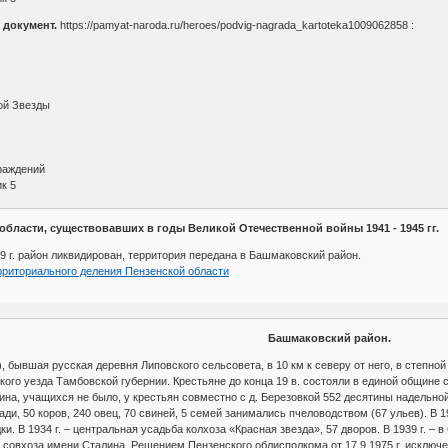
 документ.
https://pamyat-naroda.ru/heroes/podvig-nagrada_kartoteka1009062858 :
ой Звезды
граждений
к 5
бласти, существовавших в годы Великой Отечественной войны 1941 - 1945 гг.
9 г. район ликвидирован, территория передана в Башмаковский район.
рриториального деления Пензенской области
Башмаковский район.
), бывшая русская деревня Липовского сельсовета, в 10 км к северу от него, в степно
го уезда Тамбовской губернии. Крестьяне до конца 19 в. состояли в единой общине с 
ина, учащихся не было, у крестьян совместно с д. Березовкой 552 десятины надельной
и, 50 коров, 240 овец, 70 свиней, 5 семей занимались пчеловодством (67 ульев). В 1
дки. В 1934 г. – центральная усадьба колхоза «Красная звезда», 57 дворов. В 1939 г. –
 совхоза имени Сталина. Решением Пензенского облисполкома от 17.9.1975 г. исключ