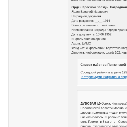
Орден Красной Звезды. Наградной
Яшин Василий Иванович
Наградной документ
Дата рождения: __.__.1914
Воинское звание: ст. лейтенант
Наименование награды: Орден Красн
Дата документа: 13.06.1952
Информация об архиве -
Архив: ЦАМО
Фонд ист. информации: Картотека на
Дело ист. информации: шкаф 102, ящи
Список районов Пензенской о
Соседский район - в апреле 195
,История административно-тер
ДУБОВАЯ
(Дубовка, Куликовка
Соломенской волости Моршанско
дворов, грамотных – один мужч
насчитывалось 92 рабочих лошад
села Громок, в 8 км от ст. Сосе
района, Дзержинское отделение