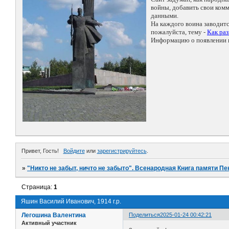
войны, добавить свои ко
данными.
На каждого воина заводит
пожалуйста, тему -
Как ра
Информацию о появлении н
Привет, Гость!
Войдите
или
зарегистрируйтесь
.
»
"Никто не забыт, ничто не забыто". Всенародная Книга памяти Пе
Страница:
1
Яшин Василий Иванович, 1914 г.р.
Легошина Валентина
Поделиться
2025-01-24 00:42:21
Активный участник