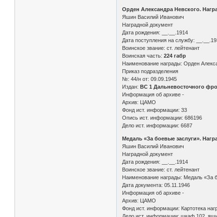
Орден Александра Невского. Нагр
Яшин Василий Иванович
Наградной документ
Дата рождения: __.__.1914
Дата поступления на службу: __.__.1
Воинское звание: ст. лейтенант
Воинская часть:
224 габр
Наименование награды: Орден Алекс
Приказ подразделения
№: 44/н от: 09.09.1945
Издан:
ВС 1 Дальневосточного фро
Информация об архиве -
Архив: ЦАМО
Фонд ист. информации: 33
Опись ист. информации: 686196
Дело ист. информации: 6687
Медаль «За боевые заслуги». Нагр
Яшин Василий Иванович
Наградной документ
Дата рождения: __.__.1914
Воинское звание: ст. лейтенант
Наименование награды: Медаль «За 
Дата документа: 05.11.1946
Информация об архиве -
Архив: ЦАМО
Фонд ист. информации: Картотека на
Дело ист. информации: шкаф 102, ящи