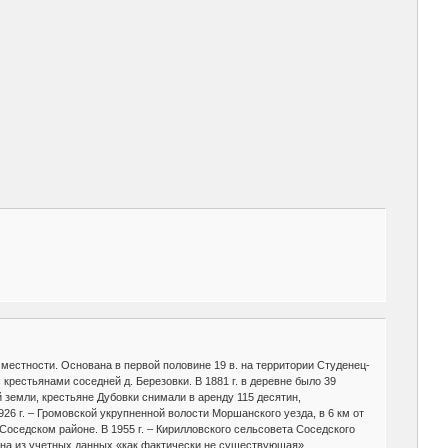
й местности. Основана в первой половине 19 в. на территории Студенец-
крестьянами соседней д. Березовки. В 1881 г. в деревне было 39
 земли, крестьяне Дубовки снимали в аренду 115 десятин,
926 г. – Громовской укрупненной волости Моршанского уезда, в 6 км от
 в Соседском районе. В 1955 г. – Кирилловского сельсовета Соседского
ена из учетных данных «как фактически не существующая».