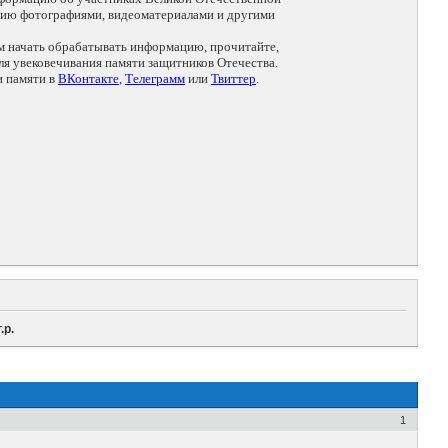
цию фотографиями, видеоматериалами и другими
ем начать обрабатывать информацию, прочитайте,
я увековечивания памяти защитников Отечества.
и памяти в
ВКонтакте
,
Телеграмм
или
Твиттер
.
.р.
1