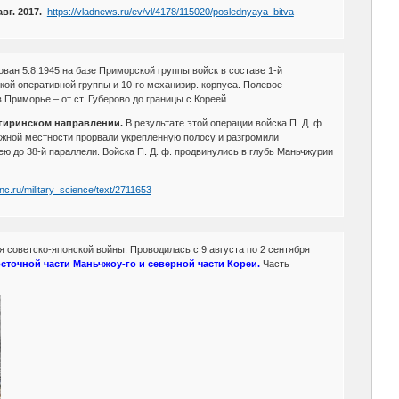
г. 2017.
https://vladnews.ru/ev/vl/4178/115020/poslednyaya_bitva
ван 5.8.1945 на базе Приморской группы войск в составе 1-й
кой оперативной группы и 10-го механизир. корпуса. Полевое
 Приморье – от ст. Губерово до границы с Кореей.
-гиринском направлении.
В результате этой операции войска П. Д. ф.
жной местности прорвали укреплённую полосу и разгромили
ею до 38-й параллели. Войска П. Д. ф. продвинулись в глубь Маньчжурии
enc.ru/military_science/text/2711653
 советско-японской войны. Проводилась с 9 августа по 2 сентября
сточной части Маньчжоу-го и северной части Кореи.
Часть