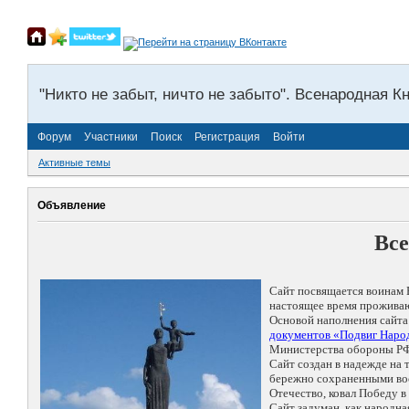
"Никто не забыт, ничто не забыто". Всенародная К
Форум
Участники
Поиск
Регистрация
Войти
Активные темы
Объявление
Все
Сайт посвящается воинам 
настоящее время проживаю
Основой наполнения сайта
документов «Подвиг Народ
Министерства обороны РФ
Сайт создан в надежде на
бережно сохраненными восп
Отечество, ковал Победу 
Сайт задуман, как народн