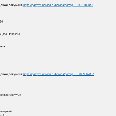
адной документ.
https://pamyat-naroda.ru/heroes/podvig- … ie27482041
:
936
андра Невского
нта
адной документ.
https://pamyat-naroda.ru/heroes/podvig- … 1009062857
:
боевые заслуги»
граждений
к 5