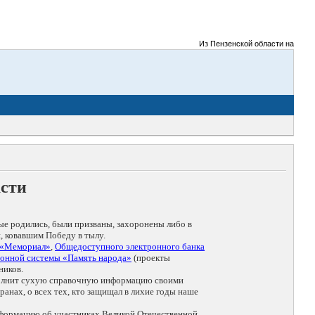
Из Пензенской области на фронты В
асти
ые родились, были призваны, захоронены либо в
, ковавшим Победу в тылу.
 «Мемориал»
,
Общедоступного электронного банка
онной системы «Память народа»
(проекты
ников.
дополнит сухую справочную информацию своими
анах, о всех тех, кто защищал в лихие годы наше
нформацию об участниках Великой Отечественной