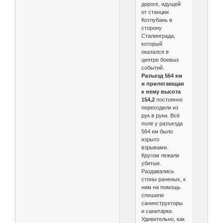
дороге, идущей
от станции
Котлубань в
сторону
Сталинграда,
который
оказался в
центре боевых
событий.
Разъезд 564 км
и прилегающая
к нему высота
154,2
постоянно
переходили из
рук в руки. Всё
поле у разъезда
564 км было
изрыто
взрывами.
Кругом лежали
убитые.
Раздавались
стоны раненых, к
ним на помощь
спешили
санинструкторы
и санитарки.
Удивительно, как