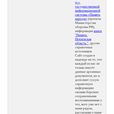
гг.»
,
государственной
информационной
системы «Память
народа»
(проекты
Министерства
обороны РФ),
информация
книги
"Память.
Пензенская
область."
, других
справочных
источников.
Сайт создан в
надежде на то, что
каждый из нас не
только внесёт
данные архивных
документов, но и
дополнит сухую
справочную
информацию
своими бережно
сохраненными
воспоминаниями о
тех, кого уже нет с
нами рядом,
рассказами о ныне