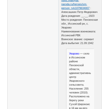
https://pamyat-
naroda.ru/heroes/sm-
person_rvk1079634007
:
Алексашкин Петр Федорович
Дата рождения: __.__.1923
Место рождения: Пензенская
обл., Иссинский рн, с.
Уварово
Наименование военкомата:
Иссинский РВК
Воинское звание: сержант
Дата выбытия: 21.09.1942
Уварово
— село
в Иссинском
районе
Пензенской
области,
административный
центр
Уваровского
сельсовета.
Население: 255
человек (2010).
Расположено на
берегу реки
Сухой Широкоис
в 16 км на юго-