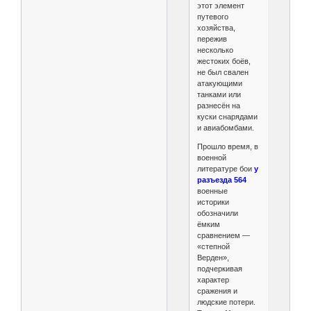
этот элемент
путевого
хозяйства,
пережив
несколько
жестоких боёв,
не был свален
атакующими
танками или
разнесён на
куски снарядами
и авиабомбами.
Прошло время, в
военной
литературе бои
у
разъезда 564
военные
историки
обозначили
ёмким
сравнением —
«степной
Верден»,
подчеркивая
характер
сражения и
людские потери.