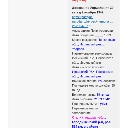
Донесение Управления 39
гв. сд 9 ноября 1942.
https://pamyat-
naroda.ru/heroes/memoria …
ie52394752
:
Алексашкин Петр Федорович
Дата рождения: __.__.1923
Место рождения:
Пензенская
обл., Иссинский р-н, с.
Уварово
Наименование военкомата:
Иссинский РВК, Пензенская
обл., Иссинский р-н
Дата и место призыва:
Иссинский РВК, Пензенская
обл., Иссинский р-н
Воинское звание:
гв.
сержант
Последнее место службы: 39
гв. сд
Воинская часть:
39 гв. сд
Дата выбытия:
21.09.1942
Причина выбытия:
убит
Первичное место
захоронения:
Сталинградская обл.
,
Городищенский р-н, раз.
564 км, в районе