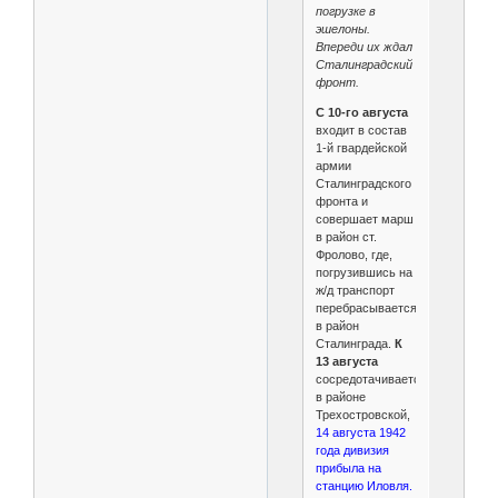
погрузке в
эшелоны.
Впереди их ждал
Сталинградский
фронт.
С 10-го августа
входит в состав
1-й гвардейской
армии
Сталинградского
фронта и
совершает марш
в район ст.
Фролово, где,
погрузившись на
ж/д транспорт
перебрасывается
в район
Сталинграда.
К
13 августа
сосредотачивается
в районе
Трехостровской,
14 августа 1942
года дивизия
прибыла на
станцию Иловля.