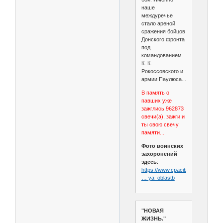
наше
междуречье
стало ареной
сражения бойцов
Донского фронта
под
командованием
К. К.
Рокоссовского и
армии Паулюса...
В память о
павших уже
зажглись 962873
свечи(а), зажги и
ты свою свечу
памяти...
Фото воинских
захоронений
здесь
:
https://www.cpacibodedu.ru/articl
… ya_oblastb
"НОВАЯ
ЖИЗНЬ."