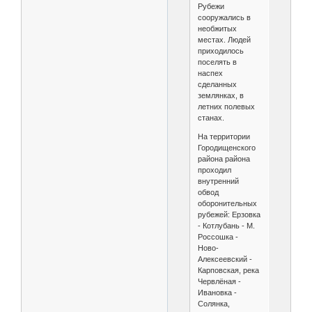
Рубежи
сооружались в
необжитых
местах. Людей
приходилось
поселять в
наспех
сделанных
землянках, в
летних полевых
станах.
На территории
Городищенского
района района
проходил
внутренний
обвод
оборонительных
рубежей: Ерзовка
- Котлубань - М.
Россошка -
Ново-
Алексеевский -
Карповская, река
Червлёная -
Ивановка -
Солянка,