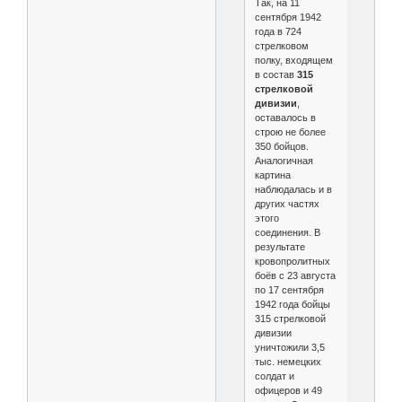
Так, на 11
сентября 1942
года в 724
стрелковом
полку, входящем
в состав
315
стрелковой
дивизии
,
оставалось в
строю не более
350 бойцов.
Аналогичная
картина
наблюдалась и в
других частях
этого
соединения. В
результате
кровопролитных
боёв с 23 августа
по 17 сентября
1942 года бойцы
315 стрелковой
дивизии
уничтожили 3,5
тыс. немецких
солдат и
офицеров и 49