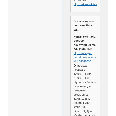
https://rkka.wiki/index.php/39_г
Боевой путь в
составе 39 гв.
сд.
Копия журнала
боевых
действий 39 гв.
сд.
Источник:
https://pamyat-
naroda.ru/documents/view/?
id=154041636
Описывает
период с
12.08.1943 по
31.08.1943 г.
Журналы боевых
действий. Дата
создания
документа:
31.08.1943 г.
Архив: ЦАМО,
Фонд: 886,
Опись: 1, Дело:
75, Лист начала