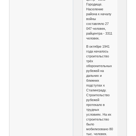
Городище.
Население
района к началу
войны
составляло 27
047 человек,
райцентра - 3311
человек.
В октябре 1941
года началось
строительство
трёх
оборонительных
рубежей на
дальних и
ближних
подступах к
Сталинграду.
Строительство
рубежей
протекало в
трудных
условиях. На их
строительство
было
мобилизовано 80
тыс. человек.