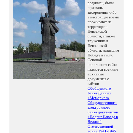
родились, были
призваны,
захоронены либо
в настоящее время
проживают на
территории
Пензенской
области, а также
труженикам
Пензенской
области, ковавшим
Победу в тылу.
Основой
наполнения сайта
являются военные
архивные
документы с
сайтов
Обобщенного
Банка Данных
«Мемориал»
,
Общедоступного
электронного
банка документов
«Подвиг Народа в
Великой
Отечественной
войне 1941-1945