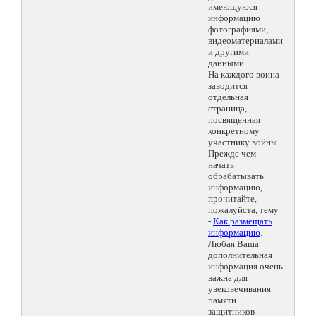
имеющуюся
информацию
фотографиями,
видеоматериалами
и другими
данными.
На каждого воина
заводится
отдельная
страница,
посвященная
конкретному
участнику войны.
Прежде чем
начать
обрабатывать
информацию,
прочитайте,
пожалуйста, тему
-
Как размещать
информацию
.
Любая Ваша
дополнительная
информация очень
важна для
увековечивания
памяти
защитников