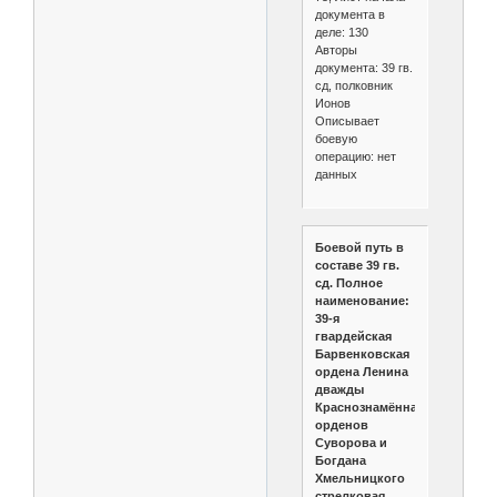
документа в
деле: 130
Авторы
документа: 39 гв.
сд, полковник
Ионов
Описывает
боевую
операцию: нет
данных
Боевой путь в
составе 39 гв.
сд. Полное
наименование:
39-я
гвардейская
Барвенковская
ордена Ленина
дважды
Краснознамённая
орденов
Суворова и
Богдана
Хмельницкого
стрелковая