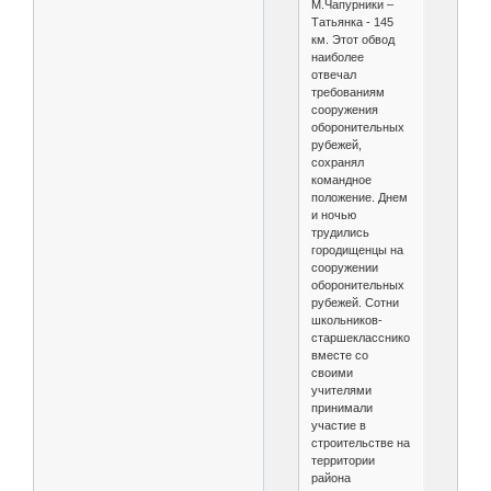
М.Чапурники –
Татьянка - 145
км. Этот обвод
наиболее
отвечал
требованиям
сооружения
оборонительных
рубежей,
сохранял
командное
положение. Днем
и ночью
трудились
городищенцы на
сооружении
оборонительных
рубежей. Сотни
школьников-
старшеклассников
вместе со
своими
учителями
принимали
участие в
строительстве на
территории
района