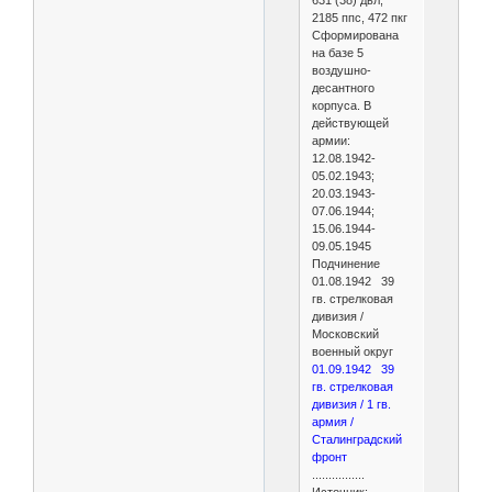
2185 ппс, 472 пкг
Сформирована
на базе 5
воздушно-
десантного
корпуса. В
действующей
армии:
12.08.1942-
05.02.1943;
20.03.1943-
07.06.1944;
15.06.1944-
09.05.1945
Подчинение
01.08.1942 39
гв. стрелковая
дивизия /
Московский
военный округ
01.09.1942 39
гв. стрелковая
дивизия / 1 гв.
армия /
Сталинградский
фронт
................
Источник: