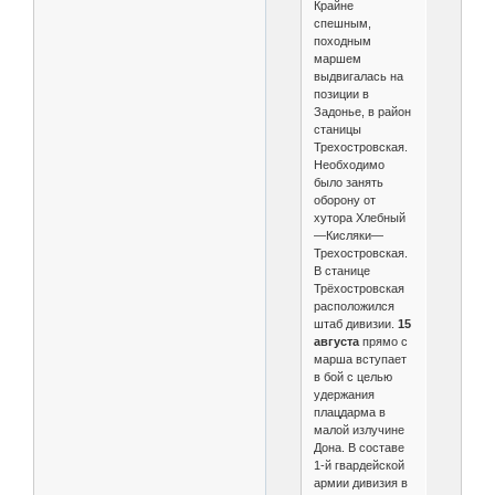
Крайне
спешным,
походным
маршем
выдвигалась на
позиции в
Задонье, в район
станицы
Трехостровская.
Необходимо
было занять
оборону от
хутора Хлебный
—Кисляки—
Трехостровская.
В станице
Трёхостровская
расположился
штаб дивизии.
15
августа
прямо с
марша вступает
в бой с целью
удержания
плацдарма в
малой излучине
Дона. В составе
1-й гвардейской
армии дивизия в