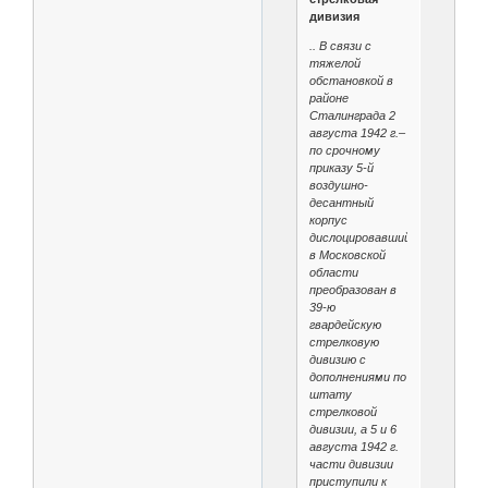
дивизия
.. В связи с
тяжелой
обстановкой в
районе
Сталинграда 2
августа 1942 г.–
по срочному
приказу 5-й
воздушно-
десантный
корпус
дислоцировавшийся
в Московской
области
преобразован в
39-ю
гвардейскую
стрелковую
дивизию с
дополнениями по
штату
стрелковой
дивизии, а 5 и 6
августа 1942 г.
части дивизии
приступили к