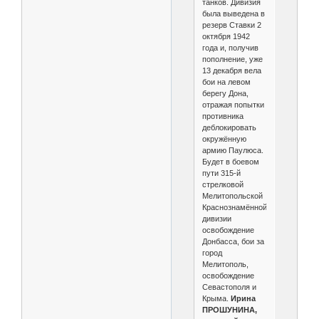
танков. Дивизия
была выведена в
резерв Ставки 2
октября 1942
года и, получив
пополнение, уже
13 декабря вела
бои на левом
берегу Дона,
отражая попытки
противника
деблокировать
окружённую
армию Паулюса.
Будет в боевом
пути 315-й
стрелковой
Мелитопольской
Краснознамённой
дивизии
освобождение
Донбасса, бои за
город
Мелитополь,
освобождение
Севастополя и
Крыма.
Ирина
ПРОШУНИНА,