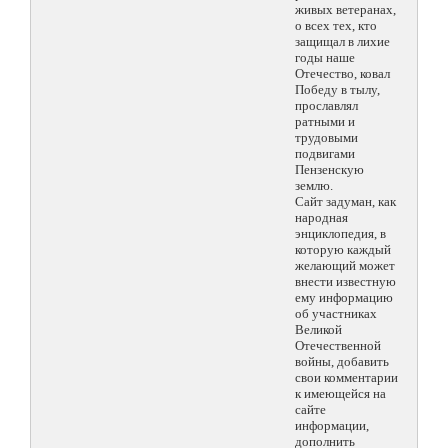
живых ветеранах,
о всех тех, кто
защищал в лихие
годы наше
Отечество, ковал
Победу в тылу,
прославлял
ратными и
трудовыми
подвигами
Пензенскую
землю.
Сайт задуман, как
народная
энциклопедия, в
которую каждый
желающий может
внести известную
ему информацию
об участниках
Великой
Отечественной
войны, добавить
свои комментарии
к имеющейся на
сайте
информации,
дополнить