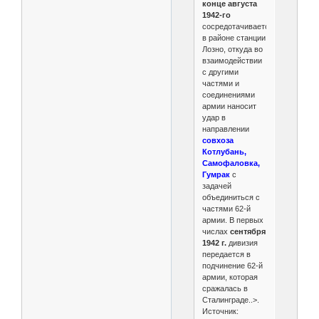
конце августа
1942-го
сосредотачивается
в районе станции
Лозно, откуда во
взаимодействии
с другими
частями и
соединениями
армии наносит
удар в
направлении
совхоза
Котлубань,
Самофаловка,
Гумрак
с
задачей
объединиться с
частями 62-й
армии. В первых
числах
сентября
1942 г.
дивизия
передается в
подчинение 62-й
армии, которая
сражалась в
Сталинграде..>.
Источник: