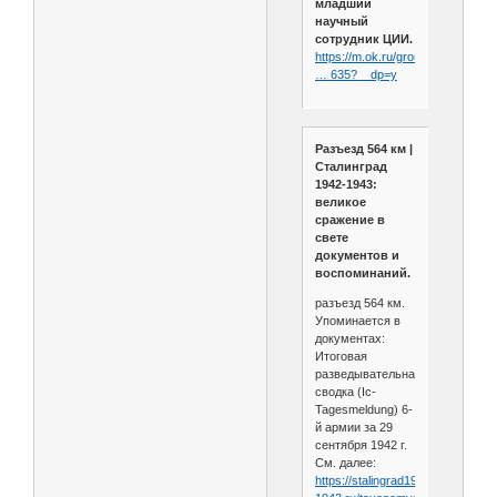
младший
научный
сотрудник ЦИИ.
https://m.ok.ru/group/5866462491
… 635?__dp=y
Разъезд 564 км |
Сталинград
1942-1943:
великое
сражение в
свете
документов и
воспоминаний.
разъезд 564 км.
Упоминается в
документах:
Итоговая
разведывательная
сводка (Iс-
Tagesmeldung) 6-
й армии за 29
сентября 1942 г.
См. далее:
https://stalingrad1942-