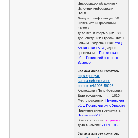
Информация об архиве -
Источник информации:
ЦАМО
Фонд ист. информации: 58
Опись ист. информации:
818883
Дело ист. информации: 1886
Доп. сведения: стрелок; член
ВЛКСМ. Родственники:
отец,
Алексашкин А. Ф.
, адрес
проживания:
Пензенская
обл., Иссинский р-н, село
Уварово.
Записи из военкоматов.
https://pamyat-
naroda.ru/heroes/sm-
person_rvk1096159228
:
Алексашкин Петр Федорович
Дата рождения: __.__.1923
Место рождения:
Пензенская
обл., Иссинский рн, с.Уварово
Наименование военкомата:
Иссинский РВК
Воинское звание:
сержант
Дата выбытия:
21.09.1942
Записи из военкоматов.