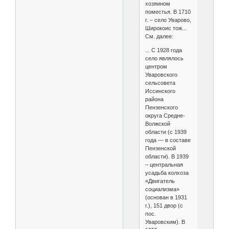
хозяином
поместья. В 1710
г. – село Уварово,
Широкоис тож...
См. далее:
... С 1928 года
село являлось
центром
Уваровского
сельсовета
Иссинского
района
Пензенского
округа Средне-
Волжской
области (с 1939
года — в составе
Пензенской
области). В 1939
– центральная
усадьба колхоза
«Двигатель
социализма»
(основан в 1931
г.), 151 двор (с
пос.
Уваровским). В