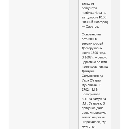
запад от
райцентра
посёлка Исса на
автодороге Р158
Нижний Новгород
— Саратов.
Основано на
вотчинных
землях князей
Долгоруковых
около 1690 года.
В 1697 г. – село с
церковью во имя
«великомученика
Дмитрия
Селунского да
Уара (Увара)
мученика». В
1702 г. М.Б.
Кологривова
вышла замуж за
И.Н. Уварова. В
приданое дала
свою «порозжую
землю на речке
Шерекаисе», где
муж стал