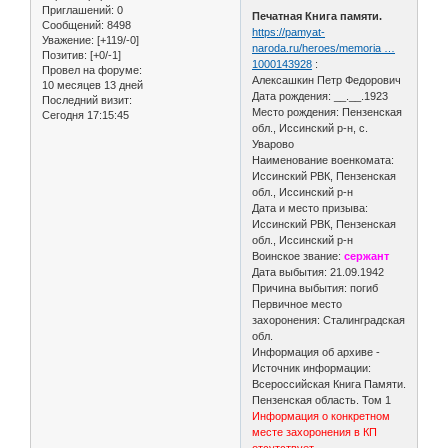
Приглашений:
0
Печатная Книга памяти.
Сообщений:
8498
https://pamyat-
Уважение:
[+119/-0]
naroda.ru/heroes/memoria …
Позитив:
[+0/-1]
1000143928
:
Провел на форуме:
Алексашкин Петр Федорович
10 месяцев 13 дней
Дата рождения: __.__.1923
Последний визит:
Место рождения: Пензенская
Сегодня 17:15:45
обл., Иссинский р-н, с.
Уварово
Наименование военкомата:
Иссинский РВК, Пензенская
обл., Иссинский р-н
Дата и место призыва:
Иссинский РВК, Пензенская
обл., Иссинский р-н
Воинское звание:
сержант
Дата выбытия: 21.09.1942
Причина выбытия: погиб
Первичное место
захоронения: Сталинградская
обл.
Информация об архиве -
Источник информации:
Всероссийская Книга Памяти.
Пензенская область. Том 1
Информация о конкретном
месте захоронения в КП
отсутствует.