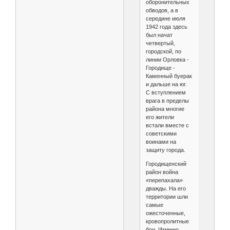
оборонительных
обводов, а в
середине июля
1942 года здесь
был начат
четвертый,
городской, по
линии Орловка -
Городище -
Каменный буерак
и дальше на юг.
С вступлением
врага в пределы
района многие
его жители
встали вместе с
советскими
воинами на
защиту города.
Городищенский
район война
«перепахала»
дважды. На его
территории шли
самые
ожесточенные,
кровопролитные
бои. Именно