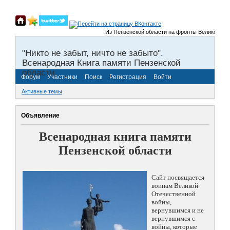
Из Пензенской области на фронты Великой Отечеств
"Никто не забыт, ничто не забыто".
Всенародная Книга памяти Пензенской
области.
Форум
Участники
Поиск
Регистрация
Войти
Активные темы
Объявление
Всенародная книга памяти
Пензенской области
Сайт посвящается
воинам Великой
Отечественной
войны,
вернувшимся и не
вернувшимся с
войны, которые