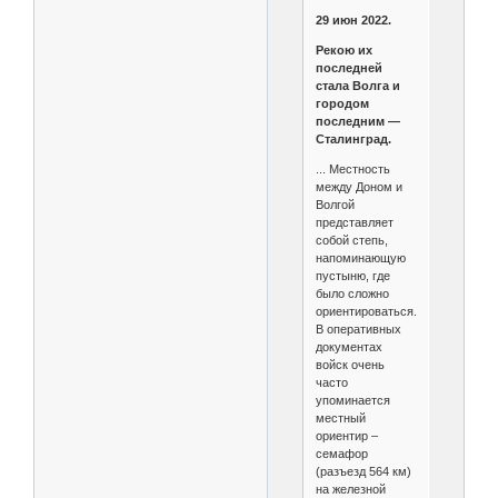
29 июн 2022.
Рекою их
последней
стала Волга и
городом
последним —
Сталинград.
... Местность
между Доном и
Волгой
представляет
собой степь,
напоминающую
пустыню, где
было сложно
ориентироваться.
В оперативных
документах
войск очень
часто
упоминается
местный
ориентир –
семафор
(разъезд 564 км)
на железной