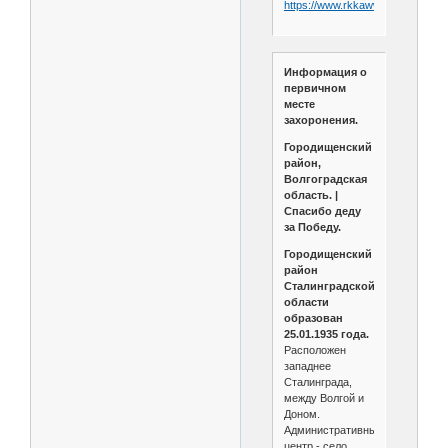
https://www.rkkawwii.ru/division/
Информация о
первичном
месте
захоронения.
Городищенский
район,
Волгоградская
область. |
Спасибо деду
за Победу.
Городищенский
район
Сталинградской
области
образован
25.01.1935 года.
Расположен
западнее
Сталинграда,
между Волгой и
Доном.
Административный
центр - село