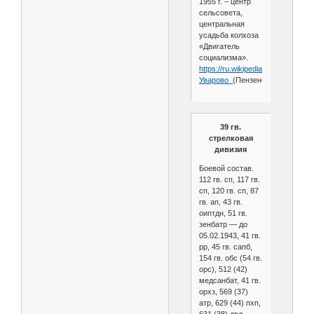
1955 г. – центр
сельсовета,
центральная
усадьба колхоза
«Двигатель
социализма».
https://ru.wikipedia.org/wiki/
Уварово_
(Пензенская_область)
39 гв.
стрелковая
дивизия
Боевой состав.
112 гв. сп, 117 гв.
сп, 120 гв. сп, 87
гв. ап, 43 гв.
оиптдн, 51 гв.
зенбатр — до
05.02.1943, 41 гв.
рр, 45 гв. сапб,
154 гв. обс (54 гв.
орс), 512 (42)
медсанбат, 41 гв.
орхз, 569 (37)
атр, 629 (44) пхп,
631 (38) двл,