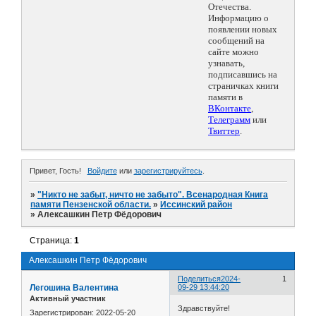
Отечества.
Информацию о
появлении новых
сообщений на
сайте можно
узнавать,
подписавшись на
страничках книги
памяти в
ВКонтакте
,
Телеграмм
или
Твиттер
.
Привет, Гость!
Войдите
или
зарегистрируйтесь
.
»
"Никто не забыт, ничто не забыто". Всенародная Книга
памяти Пензенской области.
»
Иссинский район
»
Алексашкин Петр Фёдорович
Страница:
1
Алексашкин Петр Фёдорович
Поделиться
2024-
1
Легошина Валентина
09-29 13:44:20
Активный участник
Здравствуйте!
Зарегистрирован
: 2022-05-20