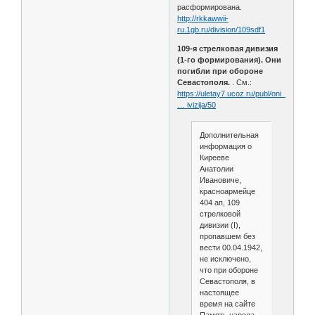
расформирована.
http://rkkawwii-
ru.1gb.ru/division/109sdf1
109-я стрелковая дивизия
(1-го формирования). Они
погибли при обороне
Севастополя.
. См.:
https://uletay7.ucoz.ru/publ/oni_pogibl
… ivizija/50
Дополнительная
информация о
Кирееве
Анатолии
Ивановиче,
красноармейце
404 ап, 109
стрелковой
дивизии (I),
пропавшем без
вести 00.04.1942,
не исключено,
что при обороне
Севастополя, в
настоящее
время на сайте