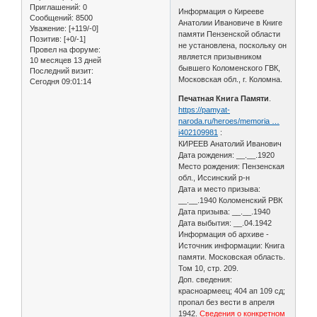
Приглашений:
0
Информация о Кирееве
Сообщений:
8500
Анатолии Ивановиче в Книге
Уважение:
[+119/-0]
памяти Пензенской области
Позитив:
[+0/-1]
не установлена, поскольку он
Провел на форуме:
является призывником
10 месяцев 13 дней
бывшего Коломенского ГВК,
Последний визит:
Московская обл., г. Коломна.
Сегодня 09:01:14
Печатная Книга Памяти
.
https://pamyat-
naroda.ru/heroes/memoria …
i402109981
:
КИРЕЕВ Анатолий Иванович
Дата рождения: __.__.1920
Место рождения: Пензенская
обл., Иссинский р-н
Дата и место призыва:
__.__.1940 Коломенский РВК
Дата призыва: __.__.1940
Дата выбытия: __.04.1942
Информация об архиве -
Источник информации: Книга
памяти. Московская область.
Том 10, стр. 209.
Доп. сведения:
красноармеец; 404 ап 109 сд;
пропал без вести в апреля
1942.
Сведения о конкретном