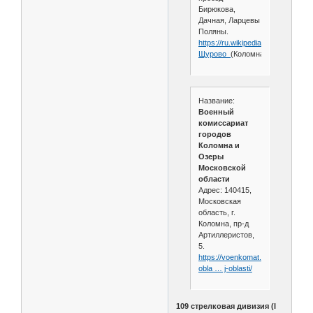
Бирюкова,
Дачная, Ларцевы
Поляны.
https://ru.wikipedia.org/wiki/
Щурово_
(Коломна)
Название:
Военный
комиссариат
городов
Коломна и
Озеры
Московской
области
Адрес: 140415,
Московская
область, г.
Коломна, пр-д
Артиллеристов,
5.
https://voenkomat.info/moskovsk
obla … j-oblasti/
109 стрелковая дивизия (I