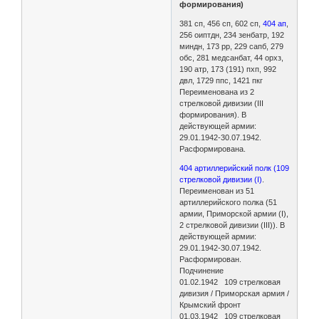
формирования)
381 сп, 456 сп, 602 сп,
404 ап
,
256 оиптдн, 234 зенбатр, 192
миндн, 173 рр, 229 сапб, 279
обс, 281 медсанбат, 44 орхз,
190 атр, 173 (191) пхп, 992
двл, 1729 ппс, 1421 пкг
Переименована из 2
стрелковой дивизии (III
формирования). В
действующей армии:
29.01.1942-30.07.1942.
Расформирована.
404 артиллерийский полк (109
стрелковой дивизии (I)
.
Переименован из 51
артиллерийского полка (51
армии, Приморской армии (I),
2 стрелковой дивизии (III)). В
действующей армии:
29.01.1942-30.07.1942.
Расформирован.
Подчинение
01.02.1942 109 стрелковая
дивизия / Приморская армия /
Крымский фронт
01.03.1942 109 стрелковая