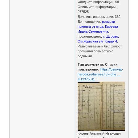
Фонд ист. информации: 58
Опись ист. информации:
977525
Дело ист. информации: 362
Доп. сведения:
розыски
приняты от отца, Киреева
Ивана Семеновича
,
проживающего:
г. Щурово,
Октябрьская ул., барак 4.
Разыскиваемый был холост,
проживал совместно с
родными.
Тип документа: Списки
призванных
.
https://pamyat-
naroda.ru/heroes/rvk-che …
at13375811
:
Киреев Анатолий Иванович