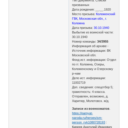
Тип документа: Списки
призванных
Дата рождения: __.__.1920
Место призыва:
Коломенский
ГВК, Московская обл., г.
Коломна
Дата призыва:
30.10.1940
Выбытие из воинской части:
30.10.1940
Номер команды:
34/3955
Информация об архиве -
Источник информации: ВК
Московской обл.
Фонд ист. информации: Отдел
по гг. Коломна, Озеры,
Коломенскому и Озерскому
р-нам
Дело ист. информации:
11002719
Доп. сведения: спецотбор 5;
грамотность: 4 класса.
Отправлен, возможно, д.
Харитюр, Молотовск. ж/д.
Записи из военкоматов
.
https://pamyat-
naroda.ru/heroes/sm-
person_rvk1080728193
:
Киреев Анатолий Иванович