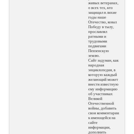
живых ветеранах,
о всех тех, кто
защищал в лихие
годы наше
Отечество, ковал
Победу в тылу,
прославлял
ратными и
трудовыми
подвигами
Пензенскую
землю.
Сайт задуман, как
народная
энциклопедия, в
которую каждый
желающий может
внести известную
ему информацию
об участниках
Великой
Отечественной
войны, добавить
свои комментарии
к имеющейся на
сайте
информации,
дополнить