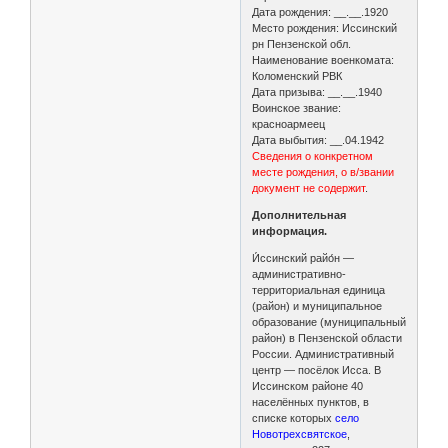
Дата рождения: __.__.1920
Место рождения: Иссинский
рн Пензенской обл.
Наименование военкомата:
Коломенский РВК
Дата призыва: __.__.1940
Воинское звание:
красноармеец
Дата выбытия: __.04.1942
Сведения о конкретном
месте рождения, о в/звании
документ не содержит
.
Дополнительная
информация.
И́ссинский райо́н —
административно-
территориальная единица
(район) и муниципальное
образование (муниципальный
район) в Пензенской области
России. Административный
центр — посёлок Исса. В
Иссинском районе 40
населённых пунктов, в
списке которых
село
Новотрехсвятское
,