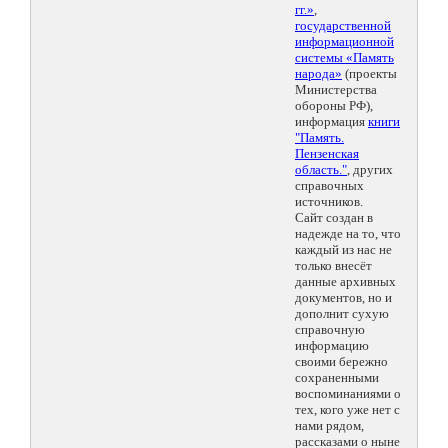
гг.»
,
государственной
информационной
системы «Память
народа»
(проекты
Министерства
обороны РФ),
информация
книги
"Память.
Пензенская
область."
, других
справочных
источников.
Сайт создан в
надежде на то, что
каждый из нас не
только внесёт
данные архивных
документов, но и
дополнит сухую
справочную
информацию
своими бережно
сохраненными
воспоминаниями о
тех, кого уже нет с
нами рядом,
рассказами о ныне