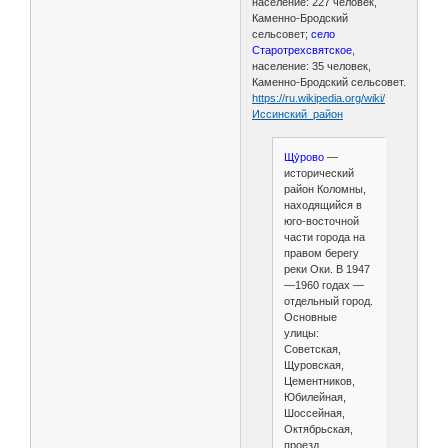
население: 227 человек,
Каменно-Бродский
сельсовет;
село
Старотрехсвятское
,
население: 35 человек,
Каменно-Бродский сельсовет.
https://ru.wikipedia.org/wiki/
Иссинский_район
Щу́рово
—
исторический
район Коломны,
находящийся в
юго-восточной
части города на
правом берегу
реки Оки. В 1947
—1960 годах —
отдельный город.
Основные
улицы:
Советская,
Щуровская,
Цементников,
Юбилейная,
Шоссейная,
Октябрьская,
проезд