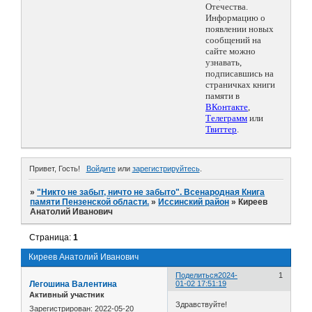
Отечества.
Информацию о
появлении новых
сообщений на
сайте можно
узнавать,
подписавшись на
страничках книги
памяти в
ВКонтакте
,
Телеграмм
или
Твиттер
.
Привет, Гость!
Войдите
или
зарегистрируйтесь
.
»
"Никто не забыт, ничто не забыто". Всенародная Книга
памяти Пензенской области.
»
Иссинский район
»
Киреев
Анатолий Иванович
Страница:
1
Киреев Анатолий Иванович
Поделиться
2024-
1
Легошина Валентина
01-02 17:51:19
Активный участник
Здравствуйте!
Зарегистрирован
: 2022-05-20