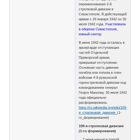
переименования 2-й
стрелковой дивизии в
Севастополе. В действующей
армии с 29 января 1942 по 30
июля 1942 года.
Участвовала
в обороне Севастополя,
южный сектор
.
В июне 1942 года осталась в
арьергарде отступающих
частей Отдельной
Приморской армии,
прикрывая отступление.
Основная часть дивизии
погибла или попала в плен
войскам 4-й румынской
горнострелковой дивизии под
командованием генерал
Георге Манолиу. 30 июля 1942
года официально
расформирована.
https://ru.wikipedia.org/wiki/109-
я_стрелковая_дивизия_
(1-
го_формирования)
109-я стрелковая дивизия
(1-го формирования)
... 7 июня начался третий