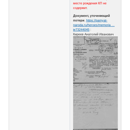
месте рождения КП не
содержит
.
Документ, уточняющий
потери
.
https://pamyat-
naroda.ru/heroes/memoria …
ie73244045
:
Киреев Анатолий Иванович