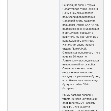
Решающим днем штурма
Севастополя стало 29 июня.
Ночью немецкие войска
произвели форсирование
Северной бухты захватив
плацдарм. Утром XXX AK при
поддержке всех сил авиации
и артиллерии перешел в
решительное наступление в
направлении Сапун-горы.
Начальник оперативного
отдела ПримА Н.И.
Садовников вспоминал, что в
ночь на 30 июня по
Ялтинскому шоссе двигался
непрерывный поток войск.
Они шли, «несмотря на
отсутствие приказа «на
посадку» в различные бухты,
в особенности в Камышовую
бухту и в район 35-й
батареи».
Ввиду развала обороны
утром 30 июня Октябрьский
дает телеграмму наркому
ВМФ Н.Г. Кузнецову и
маршалу С.М. Буденному в