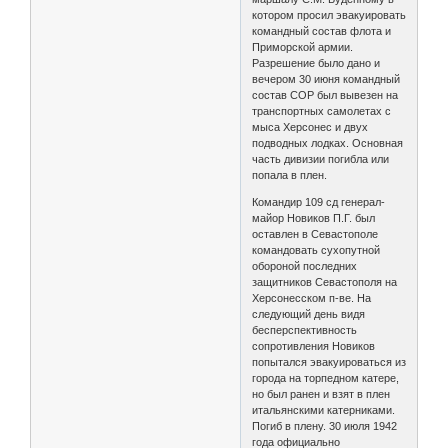
котором просил эвакуировать
командный состав флота и
Приморской армии.
Разрешение было дано и
вечером 30 июня командный
состав СОР был вывезен на
транспортных самолетах с
мыса Херсонес и двух
подводных лодках. Основная
часть дивизии погибла или
попала в плен.
Командир 109 сд генерал-
майор Новиков П.Г. был
оставлен в Севастополе
командовать сухопутной
обороной последних
защитников Севастополя на
Херсонесском п-ве. На
следующий день видя
бесперспективность
сопротивления Новиков
попытался эвакуироваться из
города на торпедном катере,
но был ранен и взят в плен
итальянскими катерниками.
Погиб в плену. 30 июля 1942
года официально