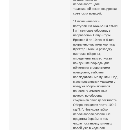
использовать для
тщательной рекогносцировки
советских позиций.
11 июня началось
наступление XXX AK на стыке
I и II секторов обороны, в
направлении Сапун-горы.
Время с 8 по 10 июня было
потрачено частями корпуса
Фреттер-Пико на разведку
системы обороны,
определены на местности
наилучшие подходы для
сближения с советскими
позициями, выбраны
наблюдательные пункты. Под
массированными ударами с
воздуха обороняющиеся
понесли значительные
потери, но оборона
сохранила свою целостность.
Обороняющиеся части 109-й
сд П. Г. Новикова гибко
использовали различные
средства борьбы, в том
числе постановку минных
полей уже в ходе боя.