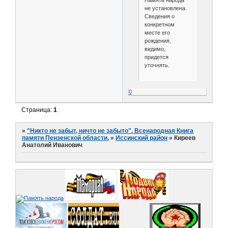
Память народа
не установлена.
Сведения о
конкретном
месте его
рождения,
видимо,
придется
уточнять.
0
Страница:
1
»
"Никто не забыт, ничто не забыто". Всенародная Книга
памяти Пензенской области.
»
Иссинский район
»
Киреев
Анатолий Иванович