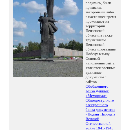
родились, были
призваны,
захоронены либо
в настоящее время
проживают на
территории
Пензенской
области, а также
труженикам
Пензенской
области, ковавшим
Победу в тылу.
Основой
наполнения сайта
являются военные
архивные
документы с
сайтов
Обобщенного
Банка Данных
«Мемориал»
,
Общедоступного
электронного
банка документов
«Подвиг Народа в
Великой
Отечественной
войне 1941-1945