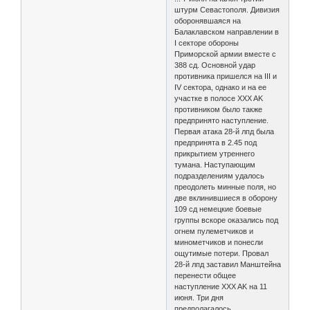
штурм Севастополя. Дивизия
оборонявшаяся на
Балаклавском направлении в
I секторе обороны
Приморской армии вместе с
388 сд. Основной удар
противника пришелся на III и
IV сектора, однако и на ее
участке в полосе XXX AK
противником было также
предпринято наступление.
Первая атака 28-й лпд была
предпринята в 2.45 под
прикрытием утреннего
тумана. Наступающим
подразделениям удалось
преодолеть минные поля, но
две вклинившиеся в оборону
109 сд немецкие боевые
группы вскоре оказались под
огнем пулеметчиков и
минометчиков и понесли
ощутимые потери. Провал
28-й лпд заставил Манштейна
перенести общее
наступление XXX AK на 11
июня. Три дня
предполагалось