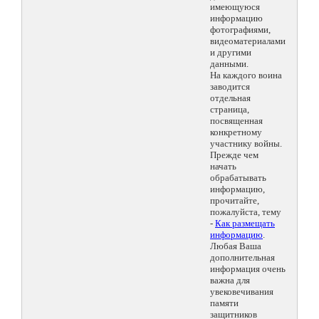
имеющуюся
информацию
фотографиями,
видеоматериалами
и другими
данными.
На каждого воина
заводится
отдельная
страница,
посвященная
конкретному
участнику войны.
Прежде чем
начать
обрабатывать
информацию,
прочитайте,
пожалуйста, тему
-
Как размещать
информацию
.
Любая Ваша
дополнительная
информация очень
важна для
увековечивания
памяти
защитников