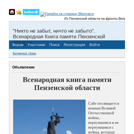
Из Пензенской области на фронты Великой Отече
"Никто не забыт, ничто не забыто".
Всенародная Книга памяти Пензенской
области.
Форум
Участники
Поиск
Регистрация
Войти
Активные темы
Объявление
Всенародная книга памяти
Пензенской области
Сайт посвящается
воинам Великой
Отечественной
войны,
вернувшимся и не
вернувшимся с
войны, которые