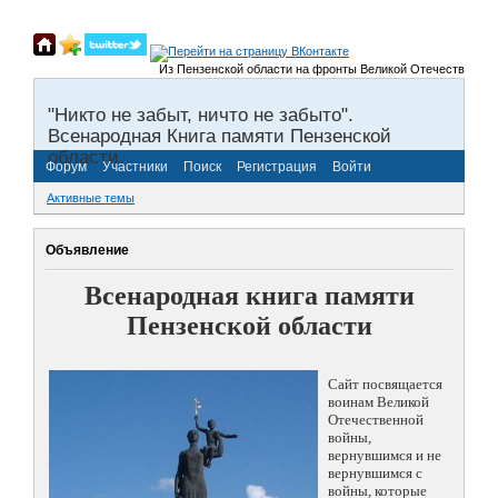
Из Пензенской области на фронты Великой Отечественной войны
"Никто не забыт, ничто не забыто".
Всенародная Книга памяти Пензенской
области.
Форум
Участники
Поиск
Регистрация
Войти
Активные темы
Объявление
Всенародная книга памяти
Пензенской области
Сайт посвящается
воинам Великой
Отечественной
войны,
вернувшимся и не
вернувшимся с
войны, которые