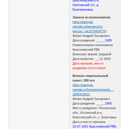
Красноярский р-н,
Хилтовский с/с, д.
Екатериновка.
Записи из военкоматов
.
https://pamyat-
naroda.ru/heroes/sm-
person_rvk1079439778
:
Филин Андрей Захарович
Дата рождения: __.__.
1905
Наименование военкомата:
Красноярский РВК
Воинское звание: рядовой
Дата выбытия: __.12.1943
Дата призыва, место
рождения отсутствуют.
Военно-пересыльный
пункт: 208 зсп
.
https://pamyat-
naroda.ru/heroes/memoria …
2005413012
:
Филин Андрей Захарович
Дата рождения: __.__.
1905
Место рождения: Пензенская
обл., Иссинский р-н,
Б
и
кетовский с/с, с. Б
и
кетовка
Дата и место призыва:
10.07.1941 Красноярский РВК,