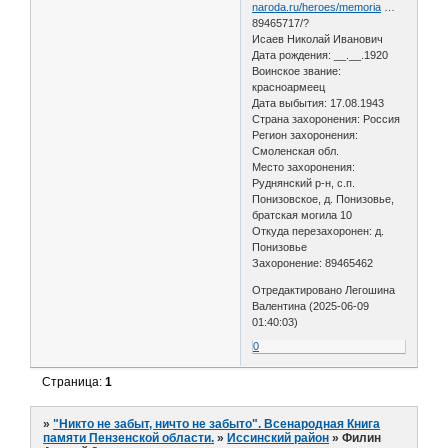
naroda.ru/heroes/memoria
…
89465717/?
Исаев Николай Иванович
Дата рождения: __.__.1920
Воинское звание:
красноармеец
Дата выбытия: 17.08.1943
Страна захоронения: Россия
Регион захоронения:
Смоленская обл.
Место захоронения:
Руднянский р-н, с.п.
Понизовское, д. Понизовье,
братская могила 10
Откуда перезахоронен: д.
Понизовье
Захоронение: 89465462
Отредактировано Легошина
Валентина (2025-06-09
01:40:03)
0
Страница:
1
»
"Никто не забыт, ничто не забыто". Всенародная Книга
памяти Пензенской области.
»
Иссинский район
»
Филин