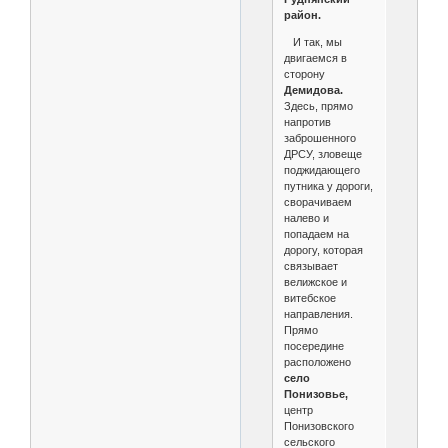
район.
И так, мы
двигаемся в
сторону
Демидова.
Здесь, прямо
напротив
заброшенного
ДРСУ, зловеще
поджидающего
путника у дороги,
сворачиваем
налево и
попадаем на
дорогу, которая
связывает
велижское и
витебское
направления.
Прямо
посередине
расположено
село
Понизовье,
центр
Понизовского
сельского