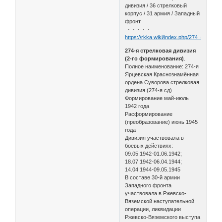
дивизия / 36 стрелковый
корпус / 31 армия / Западный
фронт
· · · · ·
https://rkka.wiki/index.php/274_стрел
274-я стрелковая дивизия
(2-го формирования)
.
Полное наименование: 274-я
Ярцевская Краснознамённая
ордена Суворова стрелковая
дивизия (274-я сд)
Формирование май-июль
1942 года
Расформирование
(преобразование) июнь 1945
года
Дивизия участвовала в
боевых действиях:
09.05.1942-01.06.1942;
18.07.1942-06.04.1944;
14.04.1944-09.05.1945
В составе 30-й армии
Западного фронта
участвовала в Ржевско-
Вяземской наступательной
операции, ликвидации
Ржевско-Вяземского выступа