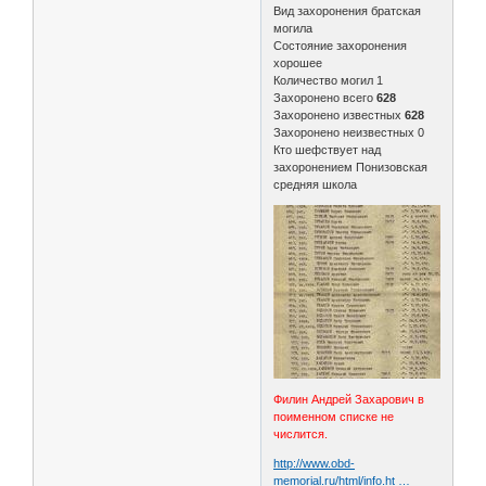
Вид захоронения братская
могила
Состояние захоронения
хорошее
Количество могил 1
Захоронено всего
628
Захоронено известных
628
Захоронено неизвестных 0
Кто шефствует над
захоронением Понизовская
средняя школа
Филин Андрей Захарович в
поименном списке не
числится.
http://www.obd-
memorial.ru/html/info.ht …