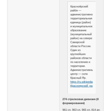
Красноя́рский
райо́н —
административно-
территориальная
единица (район)
и муниципальное
образование
(муниципальный
район) на севере
Самарской
области России.
Один из
крупнейших
районов области
по населению и
территории.
Административный
центр — село
Красный Яр.
https://ru.wikipedia.org/wiki/
Красноярский_район_
(Самарск
274 стрелковая дивизия (II
формирования)
961 сп, 963 сп, 965 сп, 814 ап,