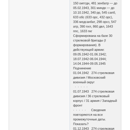
150 оиптдн, 481 зенбатр — до
05.02.1943, 301 миндн — до
10.10.1942, 340 рр, 545 сапб,
633 обс (633 орс, 432 орс),
336 медсанбат, 298 орхз, 547
атр, 390 пхп, 860 двл, 1643
ппс, 1633 пкг
Сформирована на базе 30
стрелковой бригады (I
формирования). В
действующей армии:
09.05.1942-01.06.1942;
18.07.1942-06.04.1944;
14.04.1944-09.05.1945
Подчинение
01.04.1942 274 стрелковая
дивизия / Московский
военный округ
· · · · ·
01.07.1943 274 стрелковая
дивизия / 36 стрелковый
корпус / 31 армия / Западный
фронт
· · · · · Сведения
повторяются на все
промежуточные даты.
Показать?
01.12.1943 274 стрелковая