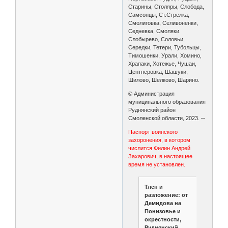
Старины, Столяры, Слобода,
Самсонцы, Ст.Стрелка,
Смолиговка, Селивоненки,
Седневка, Смоляки.
Слобырево, Соловьи,
Середки, Тетери, Тубольцы,
Тимошенки, Урали, Хомино,
Храпаки, Хотежье, Чушаи,
Центнеровка, Шашуки,
Шилово, Шелково, Шарино.
© Администрация
муниципального образования
Руднянский район
Смоленской области, 2023. --
Паспорт воинского
захоронения, в котором
числится Филин Андрей
Захарович, в настоящее
время не установлен.
Тлен и
разложение: от
Демидова на
Понизовье и
окрестности,
Руднянский