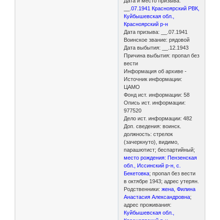
Дата и место призыва:
__.
07.1941 Красноярский РВК,
Куйбышевская обл.,
Красноярский р-н
Дата призыва: __.07.1941
Воинское звание: рядовой
Дата выбытия: __.12.1943
Причина выбытия: пропал без
вести
Информация об архиве -
Источник информации:
ЦАМО
Фонд ист. информации: 58
Опись ист. информации:
977520
Дело ист. информации: 482
Доп. сведения: воинск.
должность: стрелок
(зачеркнуто), видимо,
парашютист; беспартийный;
место рождения: Пензенская
обл., Иссинский р-н, с.
Бекетовка
; пропал без вести
в октябре 1943; адрес утерян.
Родственники:
жена, Филина
Анастасия Александровна
;
адрес проживания:
Куйбышевская обл.,