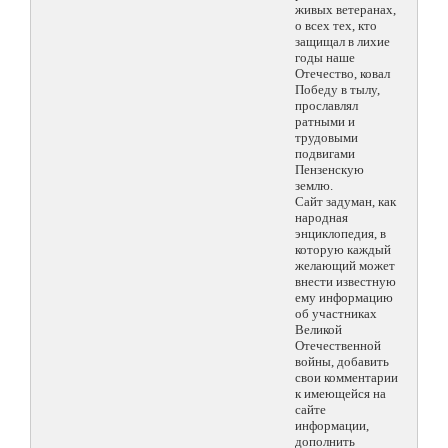
живых ветеранах,
о всех тех, кто
защищал в лихие
годы наше
Отечество, ковал
Победу в тылу,
прославлял
ратными и
трудовыми
подвигами
Пензенскую
землю.
Сайт задуман, как
народная
энциклопедия, в
которую каждый
желающий может
внести известную
ему информацию
об участниках
Великой
Отечественной
войны, добавить
свои комментарии
к имеющейся на
сайте
информации,
дополнить