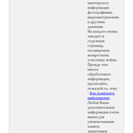
имеющуюся
информацию
фотографиями,
видеоматериалами
и другими
данными.
На каждого воина
заводится
отдельная
страница,
посвященная
конкретному
участнику войны.
Прежде чем
начать
обрабатывать
информацию,
прочитайте,
пожалуйста, тему
-
Как размещать
информацию
.
Любая Ваша
дополнительная
информация очень
важна для
увековечивания
памяти
защитников