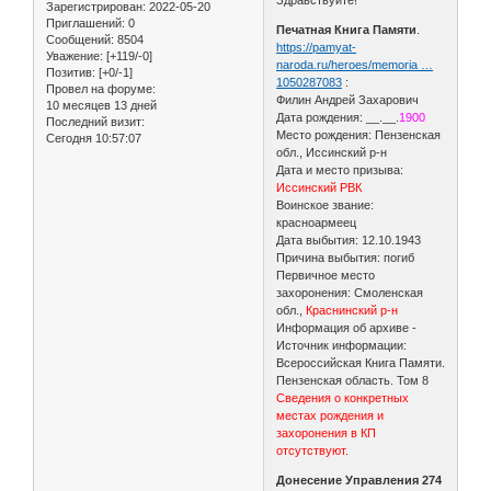
Зарегистрирован
: 2022-05-20
Приглашений:
0
Печатная Книга Памяти
.
Сообщений:
8504
https://pamyat-
Уважение:
[+119/-0]
naroda.ru/heroes/memoria …
Позитив:
[+0/-1]
1050287083
:
Провел на форуме:
Филин Андрей Захарович
10 месяцев 13 дней
Дата рождения: __.__.
1900
Последний визит:
Место рождения: Пензенская
Сегодня 10:57:07
обл., Иссинский р-н
Дата и место призыва:
Иссинский РВК
Воинское звание:
красноармеец
Дата выбытия: 12.10.1943
Причина выбытия: погиб
Первичное место
захоронения: Смоленская
обл.,
Краснинский р-н
Информация об архиве -
Источник информации:
Всероссийская Книга Памяти.
Пензенская область. Том 8
Сведения о конкретных
местах рождения и
захоронения в КП
отсутствуют.
Донесение Управления 274