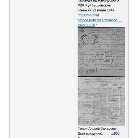
периода Красноярского
РВК Куйбышевской
области 21 июня 1947
.
https://pamyat-
naroda.ru/heroes/memoria …
ie62250615
:
Филин Андрей Захарович
Дата рождения: __.__.
1905