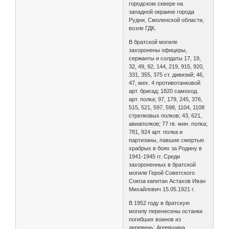
городском сквере на
западной окраине города
Рудни, Смоленской области,
возле ГДК.
В братской могиле
захоронены офицеры,
сержанты и солдаты 17, 19,
32, 49, 92, 144, 219, 915, 920,
331, 355, 375 ст. дивизий; 46,
47, мех. 4 противотанковой
арт. бригад; 1820 самоход.
арт. полка; 97, 179, 245, 376,
515, 521, 597, 598, 1104, 1108
стрелковых полков; 43, 621,
авиаполков; 77 гв. мин. полка;
781, 924 арт. полка и
партизаны, павшие смертью
храбрых в боях за Родину в
1941-1945 гг. Среди
захороненных в братской
могиле Герой Советского
Союза капитан Астахов Иван
Михайлович 15.05.1921 г.
В 1952 году в братскую
могилу перенесены останки
погибших воинов из
деревень: Агеевщина,