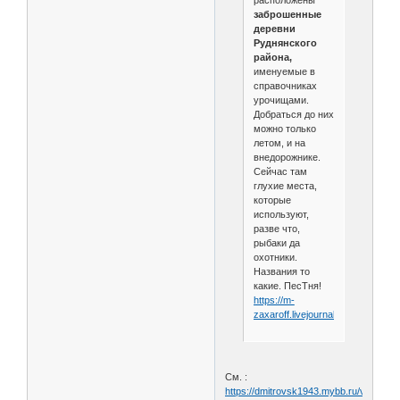
заброшенные
деревни
Руднянского
района,
именуемые в
справочниках
урочищами.
Добраться до них
можно только
летом, и на
внедорожнике.
Сейчас там
глухие места,
которые
используют,
разве что,
рыбаки да
охотники.
Названия то
какие. ПесТня!
https://m-
zaxaroff.livejournal.com/146917.h
См. :
https://dmitrovsk1943.mybb.ru/viewtopi