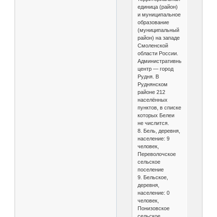
единица (район)
и муниципальное
образование
(муниципальный
район) на западе
Смоленской
области России.
Административный
центр — город
Рудня. В
Руднянском
районе 212
населённых
пунктов, в списке
которых Белеи
не числится.
8. Бель, деревня,
население: 9
человек,
Переволочское
сельское
поселение
9. Бельское,
деревня,
население: 0
человек,
Понизовское
сельское