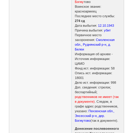
Богжу
тово
Воинское звание:
красноармеец
Последнее место службы:
274 сд
Дата выбытия:
12.10.1943
Причина выбытия:
убит
Первичное место
захоронения:
Смоленская
обл., Руднянский р-н, д.
Белеи
Информация об архиве -
Источник информации:
ЦАМО
Фонд ист. информации: 58
Опись ист. информации:
18001
Дело ист. информации: 998
Доп. сведения: стрелок;
беспартийный;
родственников не имеет (так
в документе)
. Следом, в
графе адрес родственников,
указано:
Пензенская обл.,
Энсесский р-н, дер.
Богжутово
(так в документе).
Донесение послевоенного