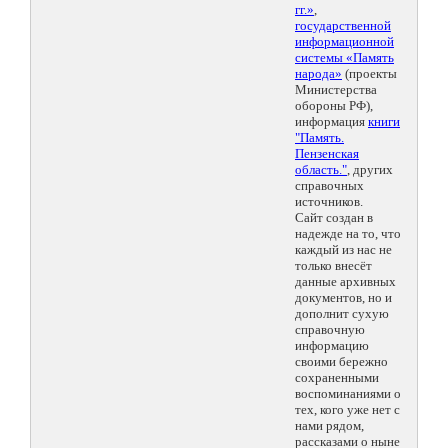
гг.»
,
государственной
информационной
системы «Память
народа»
(проекты
Министерства
обороны РФ),
информация
книги
"Память.
Пензенская
область."
, других
справочных
источников.
Сайт создан в
надежде на то, что
каждый из нас не
только внесёт
данные архивных
документов, но и
дополнит сухую
справочную
информацию
своими бережно
сохраненными
воспоминаниями о
тех, кого уже нет с
нами рядом,
рассказами о ныне