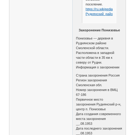
поселение.
https://ru.wikipedia.org/wiki/
Руднянский_район_
(Смоленска
Захоронение Понизовье
Понизовье — деревня в
Руднянском районе
Смоленской области.
Расположена в западной
части области в 35 км к
северу от Рудни.
Информация о захоронении
Страна захоронения Россия
Регион захоронения
Смоленская обл.
Номер захоронения в ВМЦ
67-186
Первичное место
захоронения Руднянский р-н,
центр п. Понизовье
Дата создания современного
места захоронения
__.08.1953
Дата последнего захоронения
__.08.1953