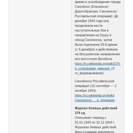
армии в освобождении города
Смоленск (Ельнинско-
Дорогобужская, Смоленско-
Рославльская операции). До
декабря 1943 года она
продолжала вести
наступательные бои в
направлении на Оршу в
обход Смоленска, затем
была подчинена 33-й армии
(с 9 декабря) и действовала
на богушевском направлении
юго-восточнее Витебска.
https://ru.wikipedia.org/wiki/274-
я_стрелковая_дивизия_
(2-
го_формирования)
Смоле́нско-Росла́вльская
опера́ция (15 сентября — 2
октября 1943).
https://ru.wikipedia.org/wiki/
Смоленско … я_операция
Журнал боевых действий
274 сд
Описывает период с
01.01.1943 по 31.12.1943 г.
Журналы боевых действий.
Дата создания документа: