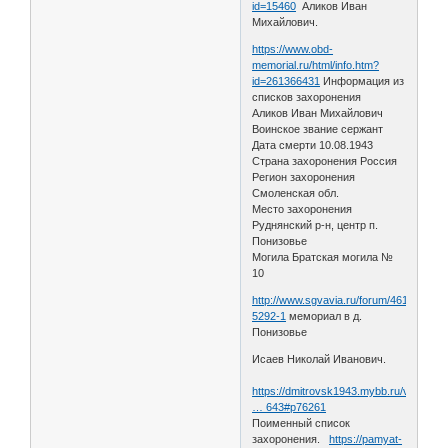
id=15460
Аликов Иван
Михайлович.
https://www.obd-
memorial.ru/html/info.htm?
id=261366431
Информация из
списков захоронения
Аликов Иван Михайлович
Воинское звание сержант
Дата смерти 10.08.1943
Страна захоронения Россия
Регион захоронения
Смоленская обл.
Место захоронения
Руднянский р-н, центр п.
Понизовье
Могила Братская могила №
10
http://www.sgvavia.ru/forum/461-
5292-1
мемориал в д.
Понизовье
Исаев Николай Иванович.
https://dmitrovsk1943.mybb.ru/viewtopi
… 643#p76261
Поименный список
захоронения.
https://pamyat-