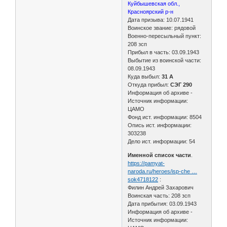
Куйбышевская обл.,
Красноярский р-н
Дата призыва: 10.07.1941
Воинское звание: рядовой
Военно-пересыльный пункт:
208 зсп
Прибыл в часть: 03.09.1943
Выбытие из воинской части:
08.09.1943
Куда выбыл:
31 А
Откуда прибыл:
СЭГ 290
Информация об архиве -
Источник информации:
ЦАМО
Фонд ист. информации: 8504
Опись ист. информации:
303238
Дело ист. информации: 54
Именной список части
.
https://pamyat-
naroda.ru/heroes/isp-che …
sok4718122
:
Филин Андрей Захарович
Воинская часть: 208 зсп
Дата прибытия: 03.09.1943
Информация об архиве -
Источник информации: