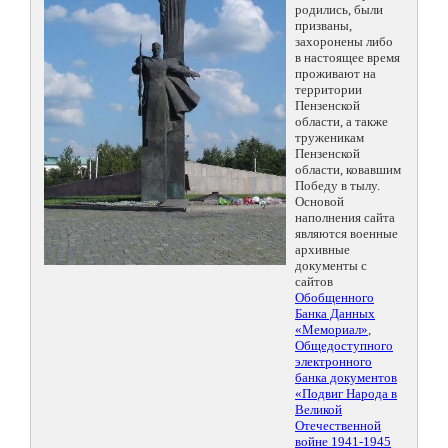
родились, были
призваны,
захоронены либо
в настоящее время
проживают на
территории
Пензенской
области, а также
труженикам
Пензенской
области, ковавшим
Победу в тылу.
Основой
наполнения сайта
являются военные
архивные
документы с
сайтов
Обобщенного
Банка Данных
«Мемориал»
,
Общедоступного
электронного
банка документов
«Подвиг Народа в
Великой
Отечественной
войне 1941-1945