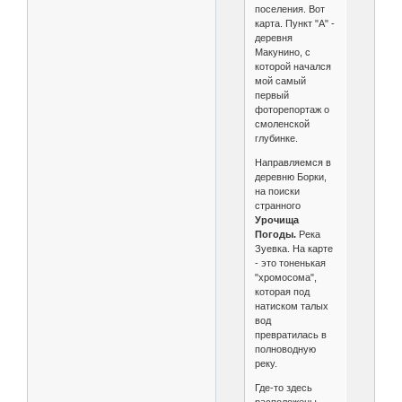
поселения. Вот
карта. Пункт "А" -
деревня
Макунино, с
которой начался
мой самый
первый
фоторепортаж о
смоленской
глубинке.
Направляемся в
деревню Борки,
на поиски
странного
Урочища
Погоды.
Река
Зуевка. На карте
- это тоненькая
"хромосома",
которая под
натиском талых
вод
превратилась в
полноводную
реку.
Где-то здесь
расположены