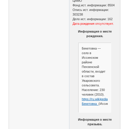
ЦАМО
Фонд ист. информации: 8504
Опись ист. информации:
303238
Дело ист. информации: 162
Дата рождения отсутствует.
Информация о месте
рождения.
Бекетовка —
село в
Иссинском
районе
Пензенской
области, входит
в состав
Уваровского
сельсовета.
Население: 230
человек (2010).
https://ru.wikipedia.org/wiki/
Бекетовка_
(Иссинский_район)
Информация о месте
призыва.