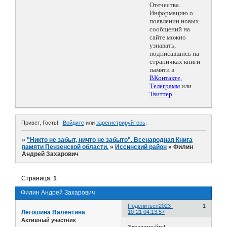
Отечества.
Информацию о
появлении новых
сообщений на
сайте можно
узнавать,
подписавшись на
страничках книги
памяти в
ВКонтакте
,
Телеграмм
или
Твиттер
.
Привет, Гость!
Войдите
или
зарегистрируйтесь
.
»
"Никто не забыт, ничто не забыто". Всенародная Книга
памяти Пензенской области.
»
Иссинский район
»
Филин
Андрей Захарович
Страница:
1
Филин Андрей Захарович
Поделиться
2023-
1
Легошина Валентина
10-21 04:13:57
Активный участник
Здравствуйте!