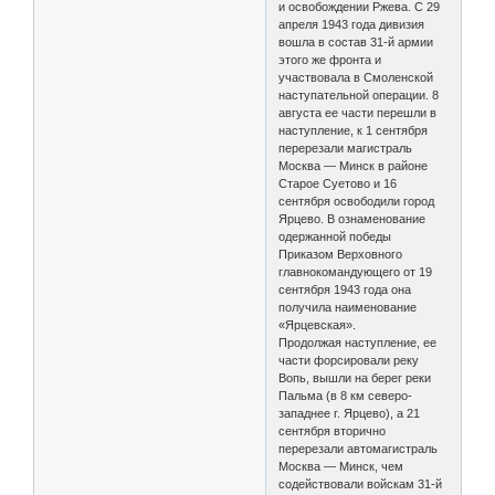
и освобождении Ржева. С 29
апреля 1943 года дивизия
вошла в состав 31-й армии
этого же фронта и
участвовала в Смоленской
наступательной операции. 8
августа ее части перешли в
наступление, к 1 сентября
перерезали магистраль
Москва — Минск в районе
Старое Суетово и 16
сентября освободили город
Ярцево. В ознаменование
одержанной победы
Приказом Верховного
главнокомандующего от 19
сентября 1943 года она
получила наименование
«Ярцевская».
Продолжая наступление, ее
части форсировали реку
Вопь, вышли на берег реки
Пальма (в 8 км северо-
западнее г. Ярцево), а 21
сентября вторично
перерезали автомагистраль
Москва — Минск, чем
содействовали войскам 31-й