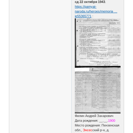
сд 22 октября 1943
.
https://pamyat-
naroda.ru/heroes/memoria …
ie55365771
:
Филин Андрей Захарович
Дата рождения: __.__.
1900
Место рождения: Пензенская
обл.,
Энсес
ский р-н, д.