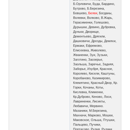
Б.Орловичи, Буда, Бардино,
Бутрово, Б.Березина,
Бовшево,
Белеи
, Богданы,
Волевки, Волково, В.Жарь,
Герасименки, Голешово,
Дурышки, Девино, Дубровка,
Дуньки, Дворище,
Дементьево, Дрягили,
Дашковичи, Дрозды, Демяхи,
Ермаки, Ефремово,
Елисеевка, Живолево,
Жваненки, Зуи, Зузьки,
Заготино, Заозерье,
Заольша, Заречье, Задняя,
Заборье, Изубря, Красное,
Королево, Кисели, Каштуны,
Коробаново, Казимирово,
Клемятино, Красный Двор, Кр.
Горки, Кочаны, Коты,
Кисловка, Клименки,
Кр.Дуброво, Кеново, Лоси,
Лавриненки, Лисикты,
Любавичи, Мервино.
Мазаники, М.Березина,
Махначи, Марково, Мошки,
Маковское, Ольша, Птушки,
Пальцево, Пучики,
Портасово, Рудня, Рудаки,