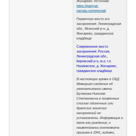
Жихарево
. Источник:
https://pamyat-
naroda.ru/memorial/
Первичное место его
захоронения: Ленинградская
обл., Мгинский р-н, д.
Жихарево, гражданское
кладбище
Современное место
захоронения: Россия,
Ленинградская обл.,
Кировский р-н, м.о. г.п.
Назиевское, д. Жихарево,
гражданское кладбище
В настоящее время в ОБД
Мемориал сведения об
увековечивании имени
Буланова Николая
Степановича в поименных
списках одиночных или
братских воинских
захоронений не
установлены. Информация о
дате его рождения, о
наименовании военкомата
призыва в 1941, видимо,