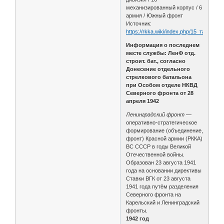
механизированный корпус / 6
армия / Южный фронт
Источник:
https://rkka.wiki/index.php/15_танкова
Информация о последнем
месте службы: ЛенФ отд.
строит. бат., согласно
Донесение отдельного
стрелкового батальона
при Особом отделе НКВД
Северного фронта от 28
апреля 1942
Ленинградский фронт
—
оперативно-стратегическое
формирование (объединение,
фронт) Красной армии (РККА)
ВС СССР в годы Великой
Отечественной войны.
Образован 23 августа 1941
года на основании директивы
Ставки ВГК от 23 августа
1941 года путём разделения
Северного фронта на
Карельский и Ленинградский
фронты.
1942 год