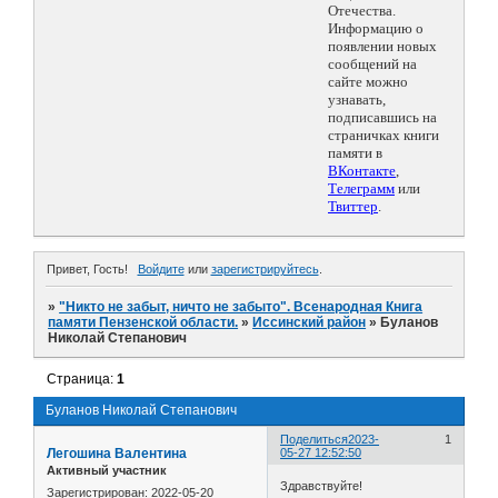
Отечества.
Информацию о
появлении новых
сообщений на
сайте можно
узнавать,
подписавшись на
страничках книги
памяти в
ВКонтакте
,
Телеграмм
или
Твиттер
.
Привет, Гость!
Войдите
или
зарегистрируйтесь
.
»
"Никто не забыт, ничто не забыто". Всенародная Книга
памяти Пензенской области.
»
Иссинский район
»
Буланов
Николай Степанович
Страница:
1
Буланов Николай Степанович
Поделиться
2023-
1
Легошина Валентина
05-27 12:52:50
Активный участник
Здравствуйте!
Зарегистрирован
: 2022-05-20