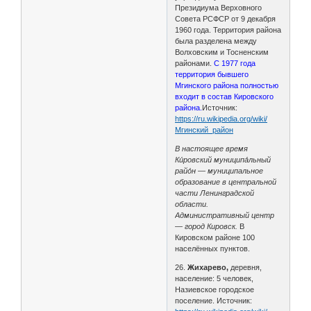
Президиума Верховного
Совета РСФСР от 9 декабря
1960 года. Территория района
была разделена между
Волховским и Тосненским
районами.
С 1977 года
территория бывшего
Мгинского района полностью
входит в состав Кировского
района.
Источник:
https://ru.wikipedia.org/wiki/
Мгинский_район
В настоящее время
Ки́ровский муниципа́льный
райо́н — муниципальное
образование в центральной
части Ленинградской
области.
Административный центр
— город Кировск.
В
Кировском районе 100
населённых пунктов.
26.
Жихарево,
деревня,
население: 5 человек,
Назиевское городское
поселение. Источник: