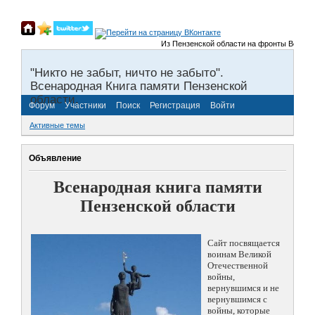
Из Пензенской области на фронты Великой О
"Никто не забыт, ничто не забыто".
Всенародная Книга памяти Пензенской
области.
Форум
Участники
Поиск
Регистрация
Войти
Активные темы
Объявление
Всенародная книга памяти
Пензенской области
Сайт посвящается
воинам Великой
Отечественной
войны,
вернувшимся и не
вернувшимся с
войны, которые