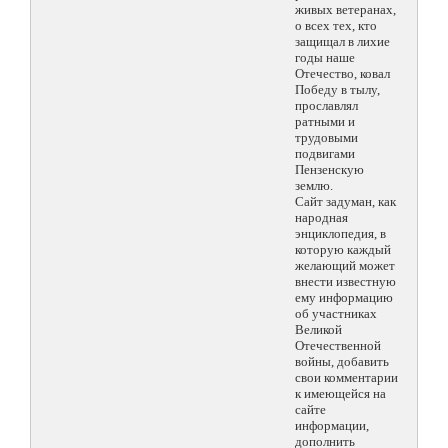
живых ветеранах,
о всех тех, кто
защищал в лихие
годы наше
Отечество, ковал
Победу в тылу,
прославлял
ратными и
трудовыми
подвигами
Пензенскую
землю.
Сайт задуман, как
народная
энциклопедия, в
которую каждый
желающий может
внести известную
ему информацию
об участниках
Великой
Отечественной
войны, добавить
свои комментарии
к имеющейся на
сайте
информации,
дополнить