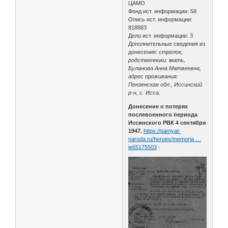
ЦАМО
Фонд ист. информации: 58
Опись ист. информации:
818883
Дело ист. информации: 3
Дополнительные сведения из
донесения:
стрелок;
родственники: мать,
Буланова Анна Матвеевна,
адрес проживания:
Пензенская обл., Иссинский
р-н, с. Исса.
Донесение о потерях
послевоенного периода
Иссинского РВК 4 сентября
1947.
https://pamyat-
naroda.ru/heroes/memoria …
ie65175503
: