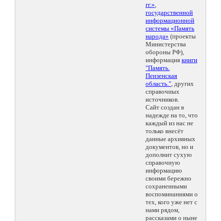
гг.»
,
государственной
информационной
системы «Память
народа»
(проекты
Министерства
обороны РФ),
информация
книги
"Память.
Пензенская
область."
, других
справочных
источников.
Сайт создан в
надежде на то, что
каждый из нас не
только внесёт
данные архивных
документов, но и
дополнит сухую
справочную
информацию
своими бережно
сохраненными
воспоминаниями о
тех, кого уже нет с
нами рядом,
рассказами о ныне