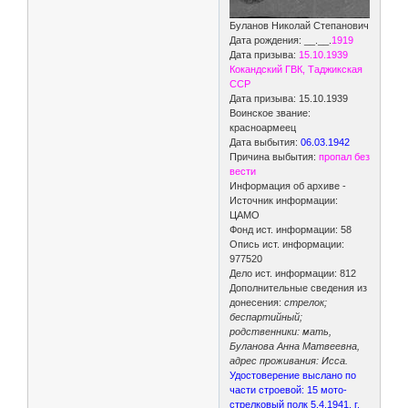
Буланов Николай Степанович
Дата рождения: __.__.
1919
Дата призыва:
15.10.1939
Кокандский ГВК, Таджикская
ССР
Дата призыва: 15.10.1939
Воинское звание:
красноармеец
Дата выбытия:
06.03.1942
Причина выбытия:
пропал без
вести
Информация об архиве -
Источник информации:
ЦАМО
Фонд ист. информации: 58
Опись ист. информации:
977520
Дело ист. информации: 812
Дополнительные сведения из
донесения:
стрелок;
беспартийный;
родственники: мать,
Буланова Анна Матвеевна,
адрес проживания: Исса.
Удостоверение выслано по
части строевой: 15 мото-
стрелковый полк 5.4.1941, г.