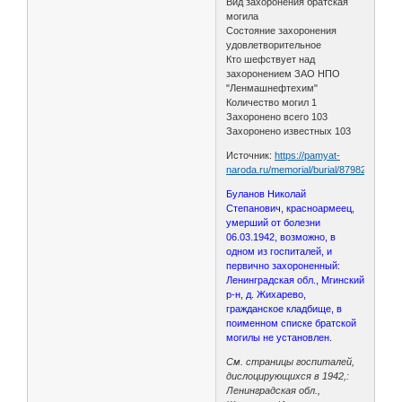
Вид захоронения братская
могила
Состояние захоронения
удовлетворительное
Кто шефствует над
захоронением ЗАО НПО
"Ленмашнефтехим"
Количество могил 1
Захоронено всего 103
Захоронено известных 103
Источник:
https://pamyat-
naroda.ru/memorial/burial/87982684/
Буланов Николай
Степанович, красноармеец,
умерший от болезни
06.03.1942, возможно, в
одном из госпиталей, и
первично захороненный:
Ленинградская обл., Мгинский
р-н, д. Жихарево,
гражданское кладбище, в
поименном списке братской
могилы не установлен.
См. страницы госпиталей,
дислоцирующихся в 1942,:
Ленинградская обл.,