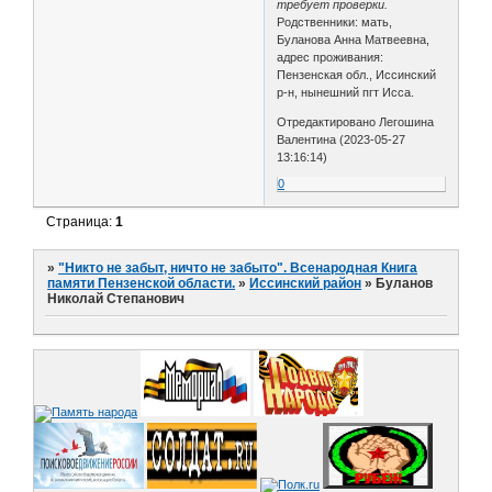
требует проверки.
Родственники: мать,
Буланова Анна Матвеевна,
адрес проживания:
Пензенская обл., Иссинский
р-н, нынешний пгт Исса.
Отредактировано Легошина
Валентина (2023-05-27
13:16:14)
0
Страница:
1
»
"Никто не забыт, ничто не забыто". Всенародная Книга
памяти Пензенской области.
»
Иссинский район
»
Буланов
Николай Степанович