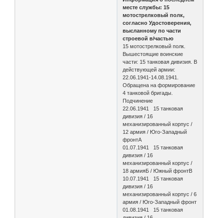
месте службы: 15
мотострелковый полк,
согласно Удостоверения,
высланному по части
строевой в/частью
15 мотострелковый полк.
Вышестоящие воинские
части: 15 танковая дивизия. В
действующей армии:
22.06.1941-14.08.1941.
Обращена на формирование
4 танковой бригады.
Подчинение
22.06.1941 15 танковая
дивизия / 16
механизированный корпус /
12 армия / Юго-Западный
фронтА
01.07.1941 15 танковая
дивизия / 16
механизированный корпус /
18 армияБ / Южный фронтВ
10.07.1941 15 танковая
дивизия / 16
механизированный корпус / 6
армия / Юго-Западный фронт
01.08.1941 15 танковая
дивизия / 16