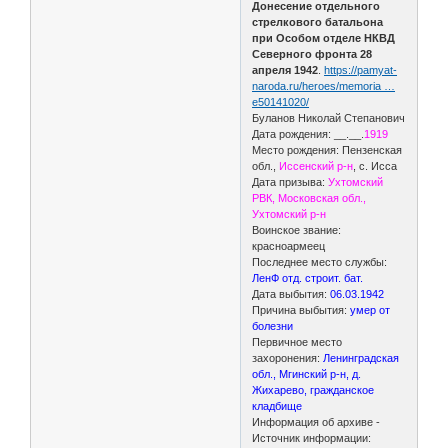
Донесение отдельного
стрелкового батальона
при Особом отделе НКВД
Северного фронта 28
апреля 1942
.
https://pamyat-
naroda.ru/heroes/memoria …
e50141020/
Буланов Николай Степанович
Дата рождения: __.__.
1919
Место рождения: Пензенская
обл.,
Иссенский р-н
, с. Исса
Дата призыва:
Ухтомский
РВК, Московская обл.,
Ухтомский р-н
Воинское звание:
красноармеец
Последнее место службы:
ЛенФ отд. строит. бат.
Дата выбытия:
06.03.1942
Причина выбытия:
умер от
болезни
Первичное место
захоронения:
Ленинградская
обл., Мгинский р-н, д.
Жихарево, гражданское
кладбище
Информация об архиве -
Источник информации: