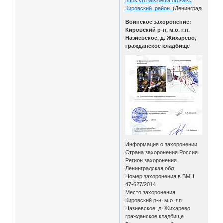
https://ru.wikipedia.org/wiki/
Кировский_район_
(Ленинградская_об
Воинское захоронение:
Кировский р-н, м.о. г.п.
Назиевское, д. Жихарево,
гражданское кладбище
Информация о захоронении
Страна захоронения Россия
Регион захоронения
Ленинградская обл.
Номер захоронения в ВМЦ
47-627/2014
Место захоронения
Кировский р-н, м.о. г.п.
Назиевское, д. Жихарево,
гражданское кладбище