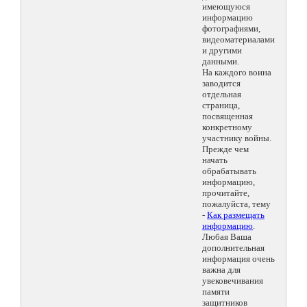
имеющуюся
информацию
фотографиями,
видеоматериалами
и другими
данными.
На каждого воина
заводится
отдельная
страница,
посвященная
конкретному
участнику войны.
Прежде чем
начать
обрабатывать
информацию,
прочитайте,
пожалуйста, тему
-
Как размещать
информацию
.
Любая Ваша
дополнительная
информация очень
важна для
увековечивания
памяти
защитников