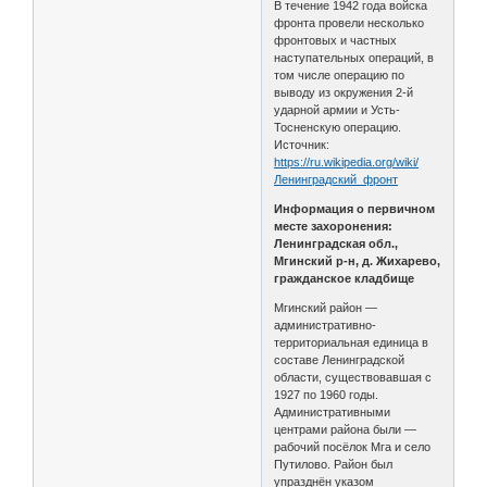
В течение 1942 года войска
фронта провели несколько
фронтовых и частных
наступательных операций, в
том числе операцию по
выводу из окружения 2-й
ударной армии и Усть-
Тосненскую операцию.
Источник:
https://ru.wikipedia.org/wiki/
Ленинградский_фронт
Информация о первичном
месте захоронения:
Ленинградская обл.,
Мгинский р-н, д. Жихарево,
гражданское кладбище
Мгинский район —
административно-
территориальная единица в
составе Ленинградской
области, существовавшая с
1927 по 1960 годы.
Административными
центрами района были —
рабочий посёлок Мга и село
Путилово. Район был
упразднён указом