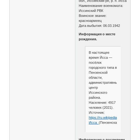
обл., Иссинский рн, р. п. Исса
Наименование военкомата:
Иссинский РВК
Воинское звание:
красноармеец
Дата выбытия: 06.03.1942
Информация о месте
рождения.
В настоящее
время И́сса —
посёлок
городского типа в
Пензенской
области,
административный
центр
Иссинского
района.
Население: 4917
человек (2021).
Источник:
https://ru.wikipedia.org/wiki/
Исса_
(Пензенская_область)
Информация о последнем