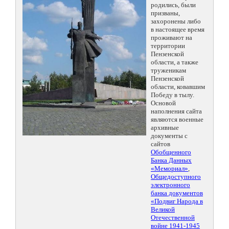
родились, были
призваны,
захоронены либо
в настоящее время
проживают на
территории
Пензенской
области, а также
труженикам
Пензенской
области, ковавшим
Победу в тылу.
Основой
наполнения сайта
являются военные
архивные
документы с
сайтов
Обобщенного
Банка Данных
«Мемориал»
,
Общедоступного
электронного
банка документов
«Подвиг Народа в
Великой
Отечественной
войне 1941-1945