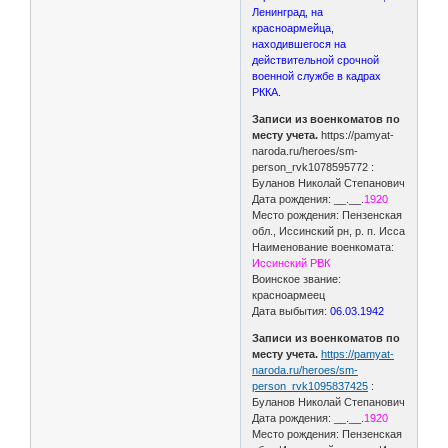
Ленинград, на
красноармейца,
находившегося на
действительной срочной
военной службе в кадрах
РККА.
Записи из военкоматов по
месту учета.
https://pamyat-
naroda.ru/heroes/sm-
person_rvk1078595772 :
Буланов Николай Степанович
Дата рождения: __.__.
1920
Место рождения: Пензенская
обл., Иссинский рн, р. п. Исса
Наименование военкомата:
Иссинский РВК
Воинское звание:
красноармеец
Дата выбытия:
06.03.1942
Записи из военкоматов по
месту учета.
https://pamyat-
naroda.ru/heroes/sm-
person_rvk1095837425
:
Буланов Николай Степанович
Дата рождения: __.__.
1920
Место рождения: Пензенская