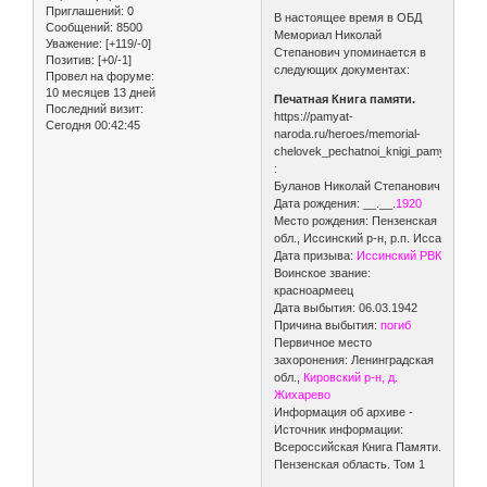
Приглашений:
0
В настоящее время в ОБД
Сообщений:
8500
Мемориал Николай
Уважение:
[+119/-0]
Степанович упоминается в
Позитив:
[+0/-1]
следующих документах:
Провел на форуме:
10 месяцев 13 дней
Печатная Книга памяти.
Последний визит:
https://pamyat-
Сегодня 00:42:45
naroda.ru/heroes/memorial-
chelovek_pechatnoi_knigi_pamyati100
:
Буланов Николай Степанович
Дата рождения: __.__.
1920
Место рождения: Пензенская
обл., Иссинский р-н, р.п. Исса
Дата призыва:
Иссинский РВК
Воинское звание:
красноармеец
Дата выбытия: 06.03.1942
Причина выбытия:
погиб
Первичное место
захоронения: Ленинградская
обл.,
Кировский р-н, д.
Жихарево
Информация об архиве -
Источник информации:
Всероссийская Книга Памяти.
Пензенская область. Том 1