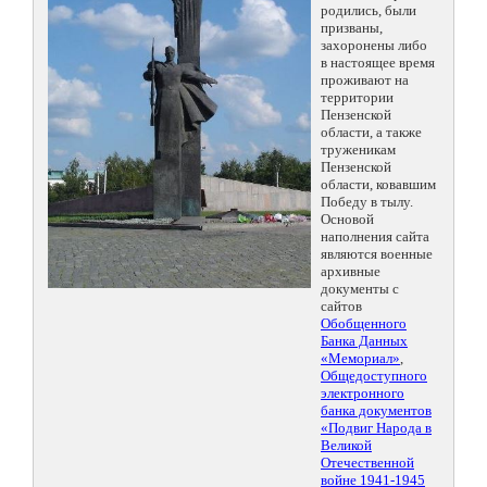
родились, были
призваны,
захоронены либо
в настоящее время
проживают на
территории
Пензенской
области, а также
труженикам
Пензенской
области, ковавшим
Победу в тылу.
Основой
наполнения сайта
являются военные
архивные
документы с
сайтов
Обобщенного
Банка Данных
«Мемориал»
,
Общедоступного
электронного
банка документов
«Подвиг Народа в
Великой
Отечественной
войне 1941-1945