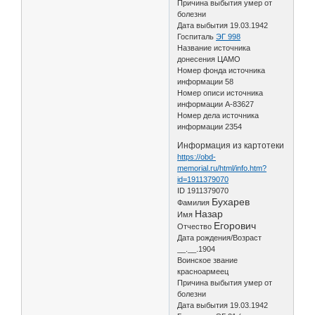
Причина выбытия умер от
болезни
Дата выбытия 19.03.1942
Госпиталь
ЭГ 998
Название источника
донесения ЦАМО
Номер фонда источника
информации 58
Номер описи источника
информации А-83627
Номер дела источника
информации 2354
Информация из картотеки
https://obd-
memorial.ru/html/info.htm?
id=1911379070
ID 1911379070
Бухарев
Фамилия
Назар
Имя
Егорович
Отчество
Дата рождения/Возраст
__.__.1904
Воинское звание
красноармеец
Причина выбытия умер от
болезни
Дата выбытия 19.03.1942