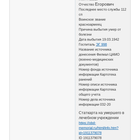
Егорович
Отчество
Последнее место службы 112
сп
Воинское звание
красноармеец
Причина выбытия умер от
болезни
Дата выбытия 19.03.1942
Госпиталь
ЭГ 998
Название источника
донесения Филиал ЦАМО
(военно-медицинских
документов)
Номер фонда источника
информации Картотека
ранений
Номер описи источника
информации Картотека
общего учета
Номер дела источника
информации 032-20
Статкарта на умершего в
лечебном учреждении
https://obd-
memorial.ru/html/info.htm?
id=1911379078
ID 1911379078