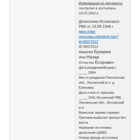
Информация из документа:
поступил в госпиталь
18.03.1942 г.
Донесение Иссинского
РВК от 15.06.1946 г
https://obd-
memorial.ru/html/info.htm?
id=58372512
ID 58372512
Букарев
Фамилия
Назар
Имя
Егорович
Отчество
Дата рождения/Возраст
__.__.1904
Место рождения Пензенская
обл., Иссинский р-н, д.
Еленовка
Дата и место призыва
__.__.1941 Иссинский РВК,
Пензенская обл., Иссинский
р-н
Воинское звание сержант
Причина выбытия пропал без
вести
Название источника
донесения ЦАМО
Номер фонда источника