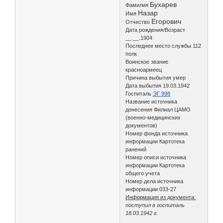
Бухарев
Фамилия
Назар
Имя
Егорович
Отчество
Дата рождения/Возраст
__.__.1904
Последнее место службы 112
полк
Воинское звание
красноармеец
Причина выбытия умер
Дата выбытия 19.03.1942
Госпиталь
ЭГ 998
Название источника
донесения Филиал ЦАМО
(военно-медицинских
документов)
Номер фонда источника
информации Картотека
ранений
Номер описи источника
информации Картотека
общего учета
Номер дела источника
информации 033-27
Информация из документа:
поступил в госпиталь
18.03.1942 г.