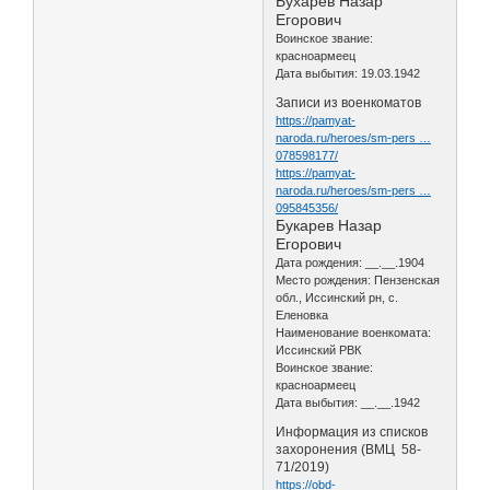
Бухарев Назар
Егорович
Воинское звание:
красноармеец
Дата выбытия: 19.03.1942
Записи из военкоматов
https://pamyat-
naroda.ru/heroes/sm-pers …
078598177/
https://pamyat-
naroda.ru/heroes/sm-pers …
095845356/
Букарев Назар
Егорович
Дата рождения: __.__.1904
Место рождения: Пензенская
обл., Иссинский рн, с.
Еленовка
Наименование военкомата:
Иссинский РВК
Воинское звание:
красноармеец
Дата выбытия: __.__.1942
Информация из списков
захоронения (ВМЦ 58-
71/2019)
https://obd-