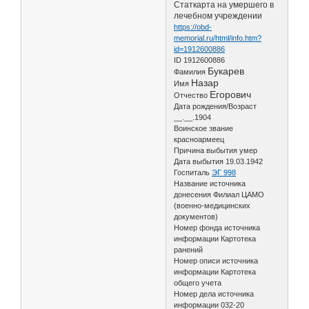
Статкарта на умершего в
лечебном учреждении
https://obd-
memorial.ru/html/info.htm?
id=1912600886
ID 1912600886
Букарев
Фамилия
Назар
Имя
Егорович
Отчество
Дата рождения/Возраст
__.__.1904
Воинское звание
красноармеец
Причина выбытия умер
Дата выбытия 19.03.1942
Госпиталь
ЭГ 998
Название источника
донесения Филиал ЦАМО
(военно-медицинских
документов)
Номер фонда источника
информации Картотека
ранений
Номер описи источника
информации Картотека
общего учета
Номер дела источника
информации 032-20