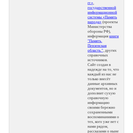
гг.»
,
государственной
информационной
системы «Память
народа»
(проекты
Министерства
обороны РФ),
информация
книги
"Память.
Пензенская
область."
, других
справочных
источников.
Сайт создан в
надежде на то, что
каждый из нас не
только внесёт
данные архивных
документов, но и
дополнит сухую
справочную
информацию
своими бережно
сохраненными
воспоминаниями о
тех, кого уже нет с
нами рядом,
рассказами о ныне