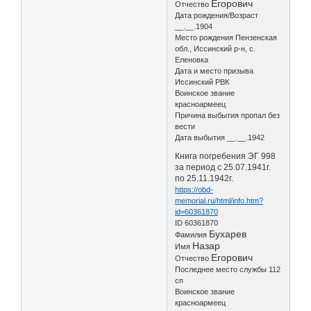
Егорович
Отчество
Дата рождения/Возраст
__.__.1904
Место рождения Пензенская
обл., Иссинский р-н, с.
Еленовка
Дата и место призыва
Иссинский РВК
Воинское звание
красноармеец
Причина выбытия пропал без
вести
Дата выбытия __.__.1942
Книга погребения ЭГ 998
за период с 25.07.1941г.
по 25.11.1942г.
https://obd-
memorial.ru/html/info.htm?
id=60361870
ID 60361870
Бухарев
Фамилия
Назар
Имя
Егорович
Отчество
Последнее место службы 112
сп
Воинское звание
красноармеец