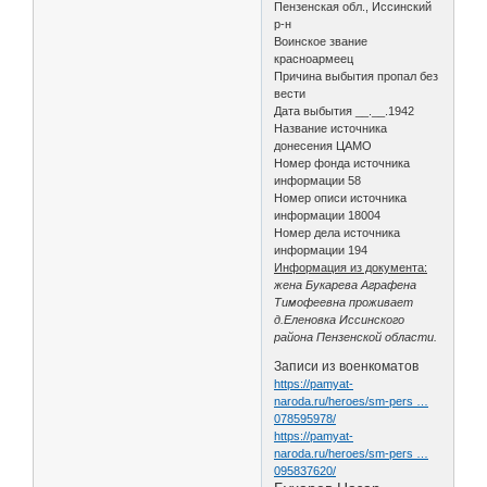
Пензенская обл., Иссинский
р-н
Воинское звание
красноармеец
Причина выбытия пропал без
вести
Дата выбытия __.__.1942
Название источника
донесения ЦАМО
Номер фонда источника
информации 58
Номер описи источника
информации 18004
Номер дела источника
информации 194
Информация из документа:
жена Букарева Аграфена
Тимофеевна проживает
д.Еленовка Иссинского
района Пензенской области.
Записи из военкоматов
https://pamyat-
naroda.ru/heroes/sm-pers …
078595978/
https://pamyat-
naroda.ru/heroes/sm-pers …
095837620/