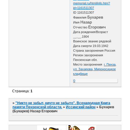
memorial.ru/html/info.htm?
id=1161511307
ID 1161511307
Бухарев
Фамилия
Назар
Имя
Егорович
Отчество
Дата рождения/Возраст
__.__.1904
Воинское звание рядовой
Дата смерти 19.03.1942
Страна захоронения Россия
Регион захоронения
Пензенская обл.
Место захоронения
г. Пенза,
ул. Захарова, Мироносицкое
кладбище
0
Страница:
1
»
"Никто не забыт, ничто не забыто". Всенародная Книга
памяти Пензенской области.
»
Иссинский район
»
Бухарев
(Букарев) Назар Егорович