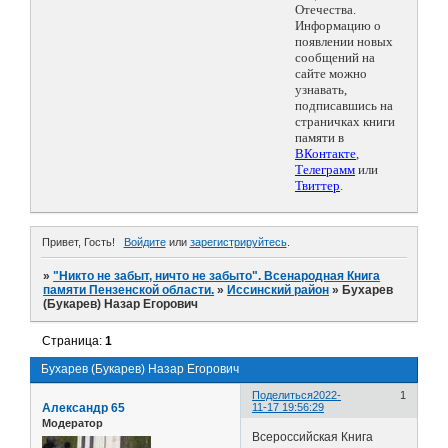
Отечества.
Информацию о
появлении новых
сообщений на
сайте можно
узнавать,
подписавшись на
страничках книги
памяти в
ВКонтакте
,
Телеграмм
или
Твиттер
.
Привет, Гость!
Войдите
или
зарегистрируйтесь
.
»
"Никто не забыт, ничто не забыто". Всенародная Книга
памяти Пензенской области.
»
Иссинский район
»
Бухарев
(Букарев) Назар Егорович
Страница:
1
Бухарев (Букарев) Назар Егорович
Поделиться
2022-
1
Александр 65
11-17 19:56:29
Модератор
Всероссийская Книга