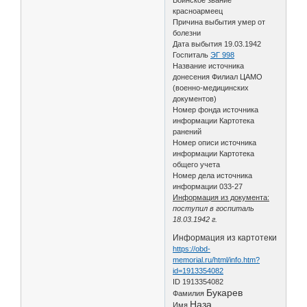
красноармеец
Причина выбытия умер от
болезни
Дата выбытия 19.03.1942
Госпиталь
ЭГ 998
Название источника
донесения Филиал ЦАМО
(военно-медицинских
документов)
Номер фонда источника
информации Картотека
ранений
Номер описи источника
информации Картотека
общего учета
Номер дела источника
информации 033-27
Информация из документа:
поступил в госпиталь
18.03.1942 г.
Информация из картотеки
https://obd-
memorial.ru/html/info.htm?
id=1913354082
ID 1913354082
Букарев
Фамилия
Наза.
Имя