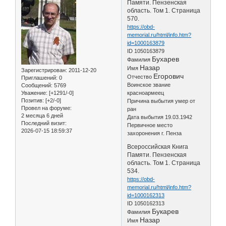
Памяти. Пензенская
область. Том 1. Страница
570.
https://obd-
memorial.ru/html/info.htm?
id=1000163879
ID 1050163879
Бухарев
Фамилия
Назар
Имя
Зарегистрирован
: 2011-12-20
Егорович
Отчество
Приглашений:
0
Воинское звание
Сообщений:
5769
Уважение:
[+1291/-0]
красноармеец
Позитив:
[+2/-0]
Причина выбытия умер от
Провел на форуме:
ран
2 месяца 6 дней
Дата выбытия 19.03.1942
Последний визит:
Первичное место
2026-07-15 18:59:37
захоронения г. Пенза
Всероссийская Книга
Памяти. Пензенская
область. Том 1. Страница
534.
https://obd-
memorial.ru/html/info.htm?
id=1000162313
ID 1050162313
Букарев
Фамилия
Назар
Имя