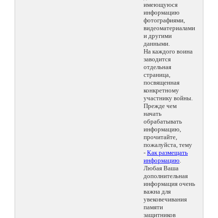
имеющуюся
информацию
фотографиями,
видеоматериалами
и другими
данными.
На каждого воина
заводится
отдельная
страница,
посвященная
конкретному
участнику войны.
Прежде чем
начать
обрабатывать
информацию,
прочитайте,
пожалуйста, тему
-
Как размещать
информацию
.
Любая Ваша
дополнительная
информация очень
важна для
увековечивания
памяти
защитников