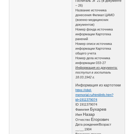
Госпиталь ЭГ 21 (в документе
– 26)
Название источника
донесения Филиал ЦАМО
(военно-медицинских
документов)
Номер фонда источника
информации Картотека
ранений
Номер описи источника
информации Картотека
общего учета
Номер дела источника
информации 033-27
Информация из документа:
поступил в госпиталь
18.03.1942 г.
Информация из картотеки
https://obd-
memorial.ru/html/info.htm?
id=1911379074
ID 1911379074
Бухарев
Фамилия
Назар
Имя
Егорович
Отчество
Дата рождения/Возраст
__.__.1904
Воинское звание