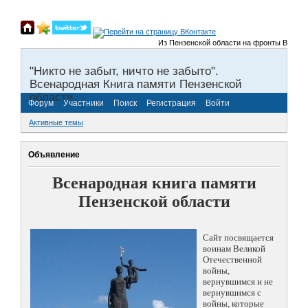
Из Пензенской области на фронты Великой От
"Никто не забыт, ничто не забыто".
Всенародная Книга памяти Пензенской
области.
Форум
Участники
Поиск
Регистрация
Войти
Активные темы
Объявление
Всенародная книга памяти
Пензенской области
Сайт посвящается
воинам Великой
Отечественной
войны,
вернувшимся и не
вернувшимся с
войны, которые