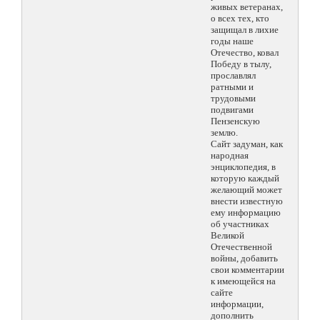
живых ветеранах,
о всех тех, кто
защищал в лихие
годы наше
Отечество, ковал
Победу в тылу,
прославлял
ратными и
трудовыми
подвигами
Пензенскую
землю.
Сайт задуман, как
народная
энциклопедия, в
которую каждый
желающий может
внести известную
ему информацию
об участниках
Великой
Отечественной
войны, добавить
свои комментарии
к имеющейся на
сайте
информации,
дополнить