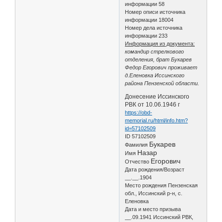
информации 58
Номер описи источника
информации 18004
Номер дела источника
информации 233
Информация из документа:
командир стрелкового
отделения, брат Букарев
Федор Егорович проживает
д.Еленовка Иссинского
района Пензенской области.
Донесение Иссинского
РВК от 10.06.1946 г
https://obd-
memorial.ru/html/info.htm?
id=57102509
ID 57102509
Букарев
Фамилия
Назар
Имя
Егорович
Отчество
Дата рождения/Возраст
__.__.1904
Место рождения Пензенская
обл., Иссинский р-н, с.
Еленовка
Дата и место призыва
__.09.1941 Иссинский РВК,