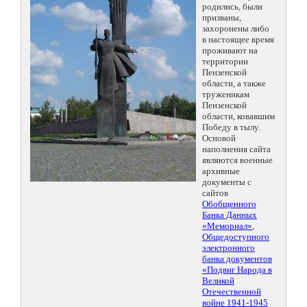
родились, были
призваны,
захоронены либо
в настоящее время
проживают на
территории
Пензенской
области, а также
труженикам
Пензенской
области, ковавшим
Победу в тылу.
Основой
наполнения сайта
являются военные
архивные
документы с
сайтов
Обобщенного
Банка Данных
«Мемориал»
,
Общедоступного
электронного
банка документов
«Подвиг Народа в
Великой
Отечественной
войне 1941-1945