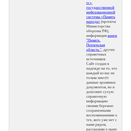
гг.»
,
государственной
информационной
системы «Память
народа»
(проекты
Министерства
обороны РФ),
информация
книги
"Память.
Пензенская
область."
, других
справочных
источников.
Сайт создан в
надежде на то, что
каждый из нас не
только внесёт
данные архивных
документов, но и
дополнит сухую
справочную
информацию
своими бережно
сохраненными
воспоминаниями о
тех, кого уже нет с
нами рядом,
рассказами о ныне