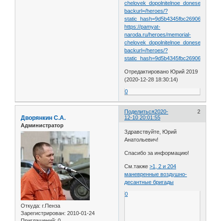
chelovek_dopolnitelnoe_donesenie6623
backurl=/heroes/?
static_hash=9d5b4345fbc26906fb54bea9
https://pamyat-
naroda.ru/heroes/memorial-
chelovek_dopolnitelnoe_donesenie6167
backurl=/heroes/?
static_hash=9d5b4345fbc26906fb54bea9
Отредактировано Юрий 2019
(2020-12-28 18:30:14)
0
Поделиться
2020-
2
Дворянкин С.А.
12-10 20:01:55
Администратор
Здравствуйте, Юрий
Анатольевич!
Спасибо за информацию!
См.также
>1, 2 и 204
маневренные воздушно-
десантные бригады
0
Откуда:
г.Пенза
Зарегистрирован
: 2010-01-24
Приглашений:
0