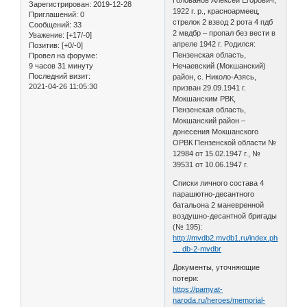
Зарегистрирован
: 2019-12-28
1922 г. р., красноармеец,
Приглашений:
0
стрелок 2 взвод 2 рота 4 пдб
Сообщений:
33
2 мвдбр – пропал без вести в
Уважение:
[+17/-0]
апреле 1942 г. Родился:
Позитив:
[+0/-0]
Пензенская область,
Провел на форуме:
9 часов 31 минуту
Нечаевский (Мокшанский)
Последний визит:
район, с. Николо-Азясь,
2021-04-26 11:05:30
призван 29.09.1941 г.
Мокшанским РВК,
Пензенская область,
Мокшанский район –
донесения Мокшанского
ОРВК Пензенской области №
12984 от 15.02.1947 г., №
39531 от 10.06.1947 г.
Списки личного состава 4
парашютно-десантного
батальона 2 маневренной
воздушно-десантной бригады
(№ 195):
http://mvdb2.mvdb1.ru/index.php/spiski-
… db-2-mvdbr
Документы, уточняющие
потери:
https://pamyat-
naroda.ru/heroes/memorial-