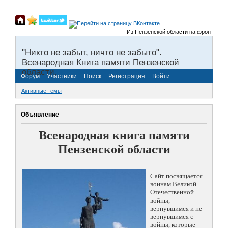
Из Пензенской области на фронты Велик
"Никто не забыт, ничто не забыто".
Всенародная Книга памяти Пензенской
области.
Форум
Участники
Поиск
Регистрация
Войти
Активные темы
Объявление
Всенародная книга памяти
Пензенской области
Сайт посвящается
воинам Великой
Отечественной
войны,
вернувшимся и не
вернувшимся с
войны, которые