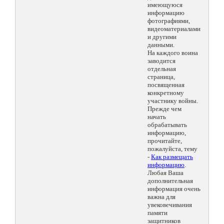
имеющуюся
информацию
фотографиями,
видеоматериалами
и другими
данными.
На каждого воина
заводится
отдельная
страница,
посвященная
конкретному
участнику войны.
Прежде чем
начать
обрабатывать
информацию,
прочитайте,
пожалуйста, тему
-
Как размещать
информацию
.
Любая Ваша
дополнительная
информация очень
важна для
увековечивания
памяти
защитников