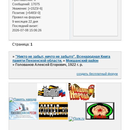
Сообщений:
17075
Уважение:
[+1523/-6]
Позитив:
[+5483/-0]
Провел на форуме:
9 месяцев 22 дня
Последний визит:
2026-07-08 15:06:26
Страница:
1
»
"Никто не забыт, ничто не забыто". Всенародная Книга
памяти Пензенской области.
»
Мокшанский район
»
Голованов Алексей Егорович, 1922 г. р.
создать бесплатный форум