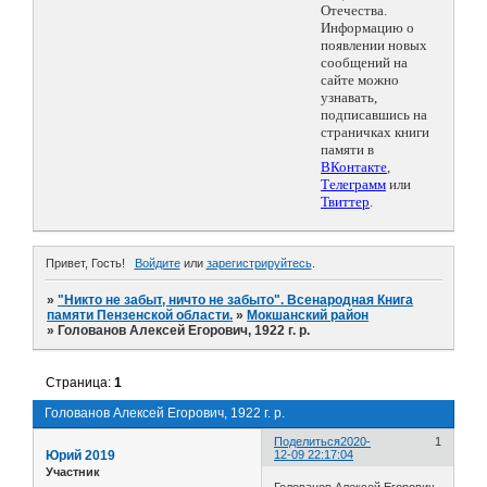
Отечества.
Информацию о
появлении новых
сообщений на
сайте можно
узнавать,
подписавшись на
страничках книги
памяти в
ВКонтакте
,
Телеграмм
или
Твиттер
.
Привет, Гость!
Войдите
или
зарегистрируйтесь
.
»
"Никто не забыт, ничто не забыто". Всенародная Книга
памяти Пензенской области.
»
Мокшанский район
»
Голованов Алексей Егорович, 1922 г. р.
Страница:
1
Голованов Алексей Егорович, 1922 г. р.
Поделиться
2020-
1
Юрий 2019
12-09 22:17:04
Участник
Голованов Алексей Егорович,