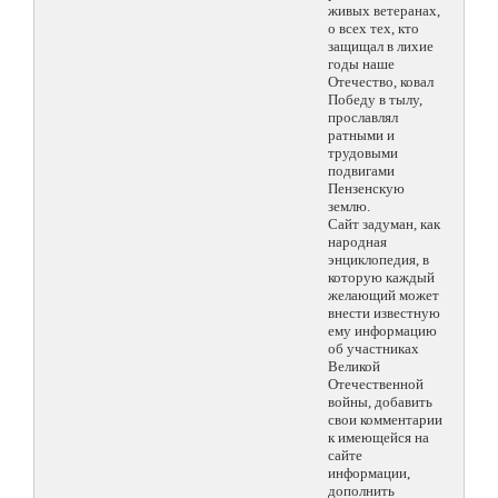
живых ветеранах,
о всех тех, кто
защищал в лихие
годы наше
Отечество, ковал
Победу в тылу,
прославлял
ратными и
трудовыми
подвигами
Пензенскую
землю.
Сайт задуман, как
народная
энциклопедия, в
которую каждый
желающий может
внести известную
ему информацию
об участниках
Великой
Отечественной
войны, добавить
свои комментарии
к имеющейся на
сайте
информации,
дополнить