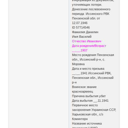
уточняющих потери.
Донесение послевоенного
периода Иссинского РВК
Пензенской обл. от
12.07.1946
ID 57714546
Фамилия Данилин
Имя Василий
Отчество Иванович
Дата рождения/Возраст
__.__.1907
Место рождения Пензенская
обл., Иссинский р-н, с.
Моровка
Дата и место призыва
__.__.1941 Иссинский РВК,
Пензенская обл., Иссинский
р-н
Воинское звание
красноармеец
Причина выбытия убит
Дата выбытия __.11.1941
Первичное место
захоронения Украинская ССР,
Харьковская обл., с/з
Коминтерн
Название источника
донесения ЦАМО