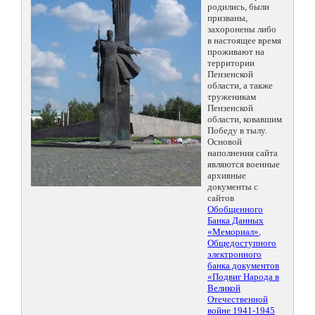
родились, были
призваны,
захоронены либо
в настоящее время
проживают на
территории
Пензенской
области, а также
труженикам
Пензенской
области, ковавшим
Победу в тылу.
Основой
наполнения сайта
являются военные
архивные
документы с
сайтов
Обобщенного
Банка Данных
«Мемориал»
,
Общедоступного
электронного
банка документов
«Подвиг Народа в
Великой
Отечественной
войне 1941-1945