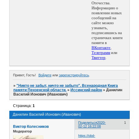
Отечества.
Информацию о
появлении новых
сообщений на
сайте можно
узнавать,
подписавшись на
страничках книги
памяти в
ВКонтакте
,
Телеграмм
или
Твиттер
.
Привет, Гость!
Войдите
или
зарегистрируйтесь
.
»
"Никто не забыт, ничто не забыто". Всенародная Книга
памяти Пензенской области.
»
Иссинский район
»
Данилин
Василий Ионович (Иванович)
Страница:
1
Данилин Василий Ионович (Иванович)
Поделиться
2020-
1
Виктор Колесников
02-12 16:22:08
Модератор
https://obd-