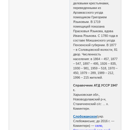
деловыми крестьянами,
переведенными из
Арзамасского уезда
помещиком Григорием
Языковым. В 1719
помещицей показана
Прасковья Языкова, вдова
Ивана Языкова. С 1780 года в
составе Мокшанского уезда
Пензенской губернии. В 1877
– в Соловцовской волости, 81
двор. Численность
населения: в 1864 – 457, 1877
– 547, 1897 – 495, 1926 – 835,
1930 – 981, 1959 – 518, 1970 –
450, 1979 – 289, 1989 – 212,
1996 – 215 жителей.
Справочник АТД УССР 1947
г.
Харьковская обл.,
Нововодолажский р-н,
Станичненский с/с: ... х.
Коминтерн.
Слобожанское
(укр.
Слобожанське; до 2016 г. —
Коминтерн) —
село,