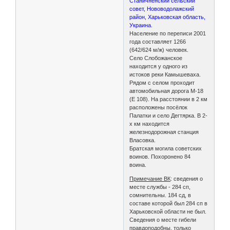
Станичненский сельский
совет, Нововодолажский
район, Харьковская область,
Украина.
Население по переписи 2001
года составляет 1266
(642/624 м/ж) человек.
Село Слобожанское
находится у одного из
истоков реки Камышеваха.
Рядом с селом проходит
автомобильная дорога М-18
(E 108). На расстоянии в 2 км
расположены посёлок
Палатки и село Дегтярка. В 2-
х км находится
железнодорожная станция
Власовка.
Братская могила советских
воинов. Похоронено 84
воина.
Примечание ВК
: сведения о
месте службы - 284 сп,
сомнительны. 184 сд, в
составе которой был 284 сп в
Харьковской области не был.
Сведения о месте гибели
правдоподобны, только