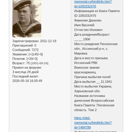
memorial.ru/html/info.htm?
id=1050332476
Информация из Книги Памяти
ID 1050332476
Фамилия Данилин
Имя Василий
Отчество Ионович
Дата рождения/Возраст
__.__.1906
Зарегистрирован
: 2011-12-19
Место рождения Пензенская
Приглашений:
0
обл., Иссинский р-н, с.
Сообщений:
7272
Маровка
Уважение:
[+1145/-0]
Дата и место призыва
Позитив:
[+20/-0]
Иссинский РВК
Возраст:
75
[1951-06-24]
Провел на форуме:
Воинское звание
3 месяца 29 дней
красноармеец
Последний визит:
Причина выбытия погиб
2026-05-18 16:05:49
Дата выбытия __.11.1941
Место выбытия Украина,
Харьковская обл.
Название источника
донесения Всероссийская
Книга Памяти. Пензенская
область. Том 2
https://obd-
memorial.ru/html/info.htm?
id=7484799
Информация из документов,