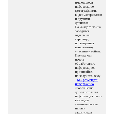
имеющуюся
информацию
фотографиями,
видеоматериалами
и другими
данными.
На каждого воина
заводится
отдельная
страница,
посвященная
конкретному
участнику войны.
Прежде чем
начать
обрабатывать
информацию,
прочитайте,
пожалуйста, тему
-
Как размещать
информацию
.
Любая Ваша
дополнительная
информация очень
важна для
увековечивания
памяти
защитников