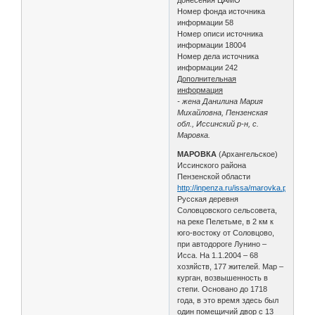
Номер фонда источника
информации 58
Номер описи источника
информации 18004
Номер дела источника
информации 242
Дополнительная
информация
- жена Данилина Мария
Михайловна, Пензенская
обл., Иссинский р-н, с.
Маровка.
МАРОВКА
(Архангельское)
Иссинского района
Пензенской области
http://inpenza.ru/issa/marovka.php
Русская деревня
Соловцовского сельсовета,
на реке Пелетьме, в 2 км к
юго-востоку от Соловцово,
при автодороге Лунино –
Исса. На 1.1.2004 – 68
хозяйств, 177 жителей. Мар –
курган, возвышенность в
степи. Основано до 1718
года, в это время здесь был
один помещичий двор с 13