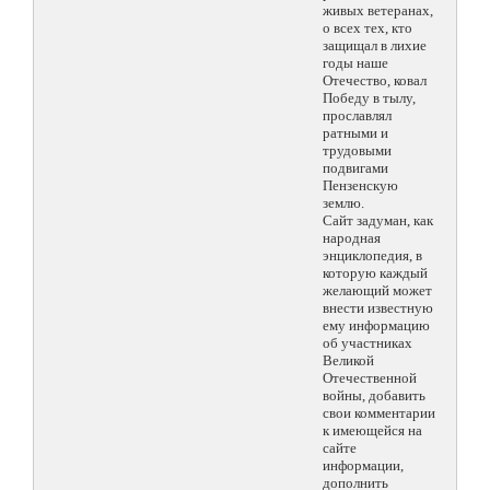
живых ветеранах,
о всех тех, кто
защищал в лихие
годы наше
Отечество, ковал
Победу в тылу,
прославлял
ратными и
трудовыми
подвигами
Пензенскую
землю.
Сайт задуман, как
народная
энциклопедия, в
которую каждый
желающий может
внести известную
ему информацию
об участниках
Великой
Отечественной
войны, добавить
свои комментарии
к имеющейся на
сайте
информации,
дополнить