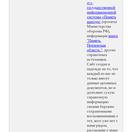
гг.»
,
государственной
информационной
системы «Память
народа»
(проекты
Министерства
обороны РФ),
информация
книги
"Память.
Пензенская
область."
, других
справочных
источников.
Сайт создан в
надежде на то, что
каждый из нас не
только внесёт
данные архивных
документов, но и
дополнит сухую
справочную
информацию
своими бережно
сохраненными
воспоминаниями о
тех, кого уже нет с
нами рядом,
рассказами о ныне