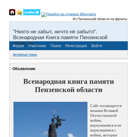
Из Пензенской области на фронты Великой 
"Никто не забыт, ничто не забыто".
Всенародная Книга памяти Пензенской
области.
Форум
Участники
Поиск
Регистрация
Войти
Активные темы
Объявление
Всенародная книга памяти
Пензенской области
Сайт посвящается
воинам Великой
Отечественной
войны,
вернувшимся и не
вернувшимся с
войны, которые