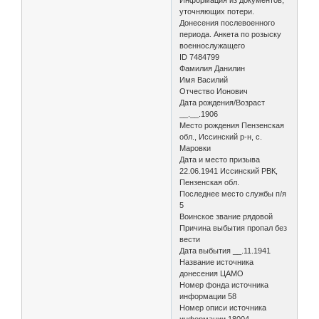
уточняющих потери.
Донесения послевоенного
периода. Анкета по розыску
военнослужащего
ID 7484799
Фамилия Данилин
Имя Василий
Отчество Ионович
Дата рождения/Возраст
__.__.1906
Место рождения Пензенская
обл., Иссинский р-н, с.
Маровки
Дата и место призыва
22.06.1941 Иссинский РВК,
Пензенская обл.
Последнее место службы п/я
5
Воинское звание рядовой
Причина выбытия пропал без
вести
Дата выбытия __.11.1941
Название источника
донесения ЦАМО
Номер фонда источника
информации 58
Номер описи источника
информации 18004