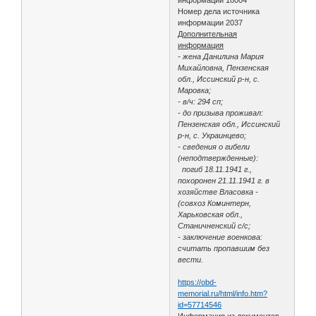
Номер дела источника
информации 2037
Дополнительная
информация
- жена Данилина Мария
Михайловна, Пензенская
обл., Иссинский р-н, с.
Маровка;
- в/ч: 294 сп;
- до призыва проживал:
Пензенская обл., Иссинский
р-н, с. Украинцево;
- сведения о гибели
(неподтвержденные):
погиб 18.11.1941 г.,
похоронен 21.11.1941 г. в
хозяйстве Власовка -
(совхоз Коминтерн,
Харьковская обл.,
Станичненский с/с;
- заключение военкова:
считать пропавшим без
вести.
https://obd-
memorial.ru/html/info.htm?
id=57714546
Информация из документов,