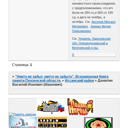
неизвестного происхождения,
с предположениями, что в/ч
была не 284 сп,а 584 сп 199
сд, и дата не ноябрь, а
октябрь. См.
Аксенов Михаил
Матвеевич
,
Аникин Федор
Герасимович
См.
Украина. Харьковская
обл. Нововодолажский и
Кегичевский р-ны.
0
Страница:
1
»
"Никто не забыт, ничто не забыто". Всенародная Книга
памяти Пензенской области.
»
Иссинский район
»
Данилин
Василий Ионович (Иванович)