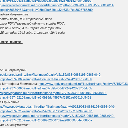
&amp;id=36370433&amp;id1=deb6e9acd2dc5c257db1824e04cde107
tp://www.podvignaroda.mil.ru/filter/filterimage?path=VS/309/033-0690155-6881+011-
&amp;id=36370434&amp;id1=08bd2be849ca32b633b7ea30267833d0
радных документов:
ётной роты, 905 стрелковый полк.
дским РВК Пензенской области в ряды РККА.
ода на Южном, 4 и 3 Украинских фронтах.
 25 октября 1943 года, 1 февраля 1944 года.
ного листа.
/н о награждении.
podvignaroda.mil.ru/filter/filterimage?path=VS/152/033-0686196-0866+040-
amp;id=23746063&amp;id1=a1fea67cd9b436d77249428a1766dc6b
на Митрофана Ефимовича:
http://www.podvignaroda.mil.ru/filter/filterimage?path=VS/152/
amp;id=23746063&amp;id1=a1fea67cd9b436d77249428a1766dc6b
ww.podvignaroda.mil.ru/filter/filterimage?path=VS/152/033-0686196-0866+040-
amp;id=23746210&amp;id1=e3f0b93dc45937cf5182ae06818d5461
на Ефимовича.
tp://www.podvignaroda.mil.ru/filter/filterimage?path=VS/152/033-0686196-0866+040-
&amp;id=23746217&amp;id1=57a54a3c3d73ca2c2c1271ee9a8ae321
tp://www.podvignaroda.mil.ru/filter/filterimage?path=VS/152/033-0686196-0866+040-
amp;id=23746218&amp;id1=2f068762680702aa288550cd4eb88b6a
радных документов: