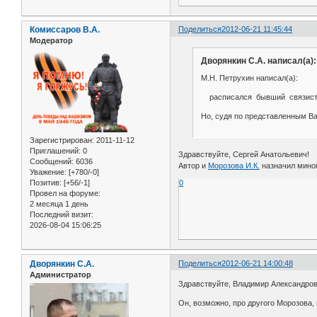
Комиссаров В.А.
Поделиться
2012-06-21 11:45:44
Модератор
Дворянкин С.А. написал(а):
М.Н. Петрухин написал(а):
расписался бывший связис
Но, судя по представленным В
Зарегистрирован
: 2011-11-12
Приглашений:
0
Здравствуйте, Сергей Анатольевич!
Сообщений:
6036
Автор и
Морозова И.К.
назначил мином
Уважение:
[+780/-0]
Позитив:
[+56/-1]
0
Провел на форуме:
2 месяца 1 день
Последний визит:
2026-08-04 15:06:25
Дворянкин С.А.
Поделиться
2012-06-21 14:00:48
Администратор
Здравствуйте, Владимир Александров
Он, возможно, про другого Морозова,