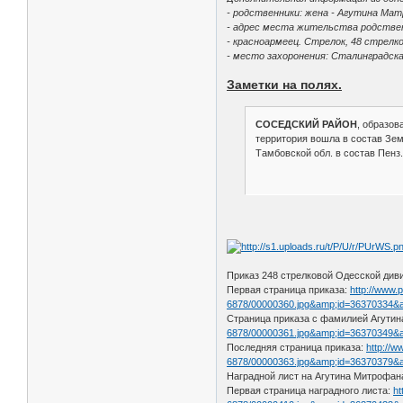
- родственники: жена - Агутина Ма
- адрес места жительства родственн
- красноармеец. Стрелок, 48 стрелк
- место захоронения: Сталинградск
Заметки на полях.
СОСЕДСКИЙ РАЙОН
, образов
территория вошла в состав Земе
Тамбовской обл. в состав Пенз.
Приказ 248 стрелковой Одесской див
Первая страница приказа:
http://www.
6878/00000360.jpg&amp;id=36370334&
Страница приказа с фамилией Агути
6878/00000361.jpg&amp;id=36370349&
Последняя страница приказа:
http://w
6878/00000363.jpg&amp;id=36370379&
Наградной лист на Агутина Митрофа
Первая страница наградного листа:
ht