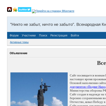
"Никто не забыт, ничто не забыто". Всенародная К
Форум
Участники
Поиск
Регистрация
Войти
Активные темы
Объявление
Все
Сайт посвящается воинам 
настоящее время проживаю
Основой наполнения сайта
документов «Подвиг Народ
Министерства обороны РФ
Сайт создан в надежде на
бережно сохраненными восп
Отечество, ковал Победу 
Сайт задуман, как народн