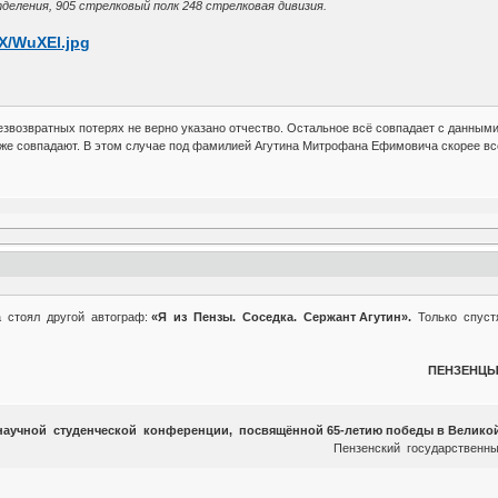
деления, 905 стрелковый полк 248 стрелковая дивизия.
езвозвратных потерях не верно указано отчество. Остальное всё совпадает с данными
тоже совпадают. В этом случае под фамилией Агутина Митрофана Ефимовича скорее в
а стоял другой автограф:
«Я из Пензы. Соседка. Сержант Агутин».
Только спустя
ПЕНЗЕНЦЫ
научной студенческой конференции, посвящённой 65-летию победы в Великой
Пензенский государственный