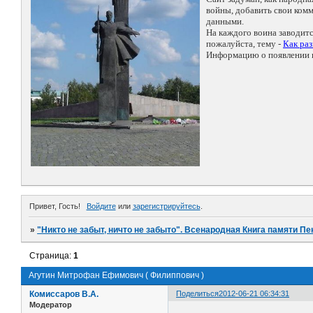
войны, добавить свои ко
данными.
На каждого воина заводит
пожалуйста, тему -
Как ра
Информацию о появлении н
Привет, Гость!
Войдите
или
зарегистрируйтесь
.
»
"Никто не забыт, ничто не забыто". Всенародная Книга памяти Пе
Страница:
1
Агутин Митрофан Ефимович ( Филиппович )
Комиссаров В.А.
Поделиться
2012-06-21 06:34:31
Модератор