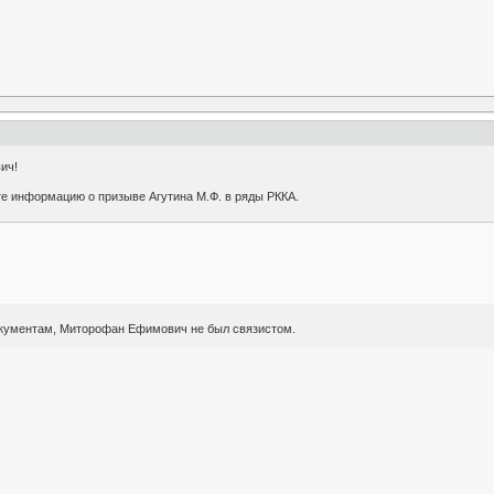
ич!
е информацию о призыве Агутина М.Ф. в ряды РККА.
окументам, Миторофан Ефимович не был связистом.