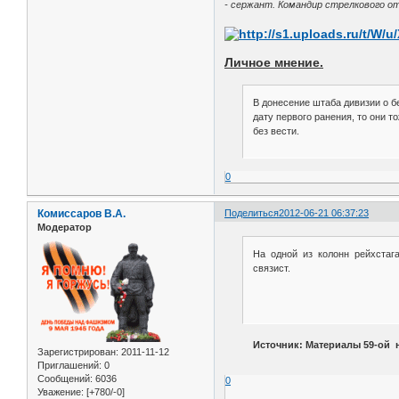
- сержант. Командир стрелкового от
Личное мнение.
В донесение штаба дивизии о б
дату первого ранения, то они 
без вести.
0
Комиссаров В.А.
Поделиться
2012-06-21 06:37:23
Модератор
На одной из колонн рейхстаг
связист.
Источник: Материалы 59-ой 
Зарегистрирован
: 2011-11-12
Приглашений:
0
Сообщений:
6036
0
Уважение:
[+780/-0]