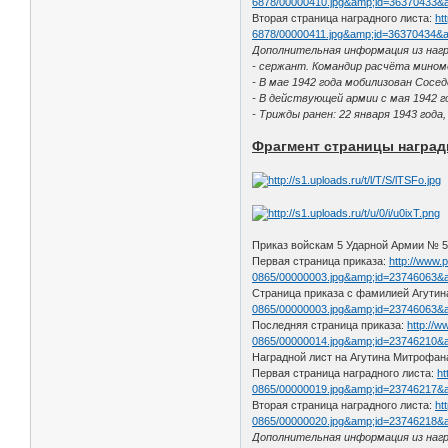
6878/00000410.jpg&amp;id=36370433
Вторая страница наградного листа:
ht
6878/00000411.jpg&amp;id=36370434
Дополнительная информация из наг
- сержант. Командир расчёта мином
- В мае 1942 года мобилизован Сосе
- В действующей армии с мая 1942 г
- Трижды ранен: 22 января 1943 года,
Фрагмент страницы наград
Приказ войскам 5 Ударной Армии № 55
Первая страница приказа:
http://www.
0865/00000003.jpg&amp;id=23746063&
Страница приказа с фамилией Агути
0865/00000003.jpg&amp;id=23746063&
Последняя страница приказа:
http://w
0865/00000014.jpg&amp;id=23746210&
Наградной лист на Агутина Митрофа
Первая страница наградного листа:
ht
0865/00000019.jpg&amp;id=23746217
Вторая страница наградного листа:
ht
0865/00000020.jpg&amp;id=23746218&
Дополнительная информация из наг