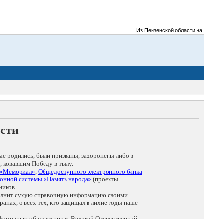
Из Пензенской области на фронты Ве
асти
ые родились, были призваны, захоронены либо в
, ковавшим Победу в тылу.
 «Мемориал»
,
Общедоступного электронного банка
онной системы «Память народа»
(проекты
ников.
дополнит сухую справочную информацию своими
анах, о всех тех, кто защищал в лихие годы наше
нформацию об участниках Великой Отечественной