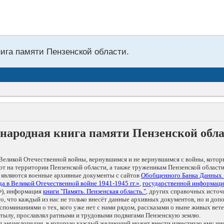
нига памяти Пензенской области.
народная книга памяти Пензенской обл
Великой Отечественной войны, вернувшимся и не вернувшимся с войны, котор
т на территории Пензенской области, а также труженикам Пензенской области
 являются военные архивные документы с сайтов
Обобщенного Банка Данных
а в Великой Отечественной войне 1941-1945 гг.»
,
государственной информаци
), информация
книги "Память. Пензенская область."
, других справочных источ
 то, что каждый из нас не только внесёт данные архивных документов, но и 
оминаниями о тех, кого уже нет с нами рядом, рассказами о ныне живых ветер
в тылу, прославлял ратными и трудовыми подвигами Пензенскую землю.
ая энциклопедия, в которую каждый желающий может внести известную ему и