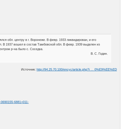
лся обл. центру в г. Воронеже. В февр. 1933 ликвидирован, и его
л. В 1937 вошел в состав Тамбовской обл. В февр. 1939 выделен из
ентром р-на было с. Соседка.
В. С. Годин.
Источник:
http://94.25.70.100/encyc/article.php?i … 0%E9%EE%ED
033-0690155-6881+011-