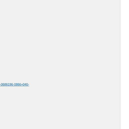
033-0686196-0866+040-