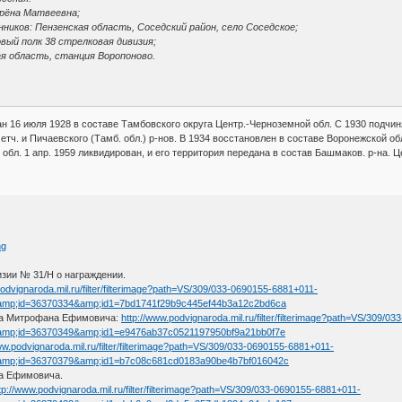
трёна Матвеевна;
иков: Пензенская область, Соседский район, село Соседское;
овый полк 38 стрелковая дивизия;
ая область, станция Воропоново.
ан 16 июля 1928 в составе Тамбовского округа Центр.-Черноземной обл. С 1930 подчиня
тч. и Пичаевского (Тамб. обл.) р-нов. В 1934 восстановлен в составе Воронежской об
 обл. 1 апр. 1959 ликвидирован, и его территория передана в состав Башмаков. р-на. Ц
изии № 31/Н о награждении.
podvignaroda.mil.ru/filter/filterimage?path=VS/309/033-0690155-6881+011-
amp;id=36370334&amp;id1=7bd1741f29b9c445ef44b3a12c2bd6ca
на Митрофана Ефимовича:
http://www.podvignaroda.mil.ru/filter/filterimage?path=VS/309/
amp;id=36370349&amp;id1=e9476ab37c0521197950bf9a21bb0f7e
ww.podvignaroda.mil.ru/filter/filterimage?path=VS/309/033-0690155-6881+011-
amp;id=36370379&amp;id1=b7c08c681cd0183a90be4b7bf016042c
на Ефимовича.
tp://www.podvignaroda.mil.ru/filter/filterimage?path=VS/309/033-0690155-6881+011-