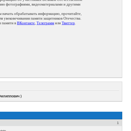
цию фотографиями, видеоматериалами и другими
ем начать обрабатывать информацию, прочитайте,
я увековечивания памяти защитников Отечества.
и памяти в
ВКонтакте
,
Телеграмм
или
Твиттер
.
илиппович )
1