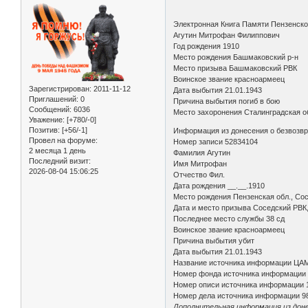
Электронная Книга Памяти Пензенско
Агутин Митрофан Филиппович
Год рождения 1910
Место рождения Башмаковский р-н
Место призыва Башмаковский РВК
Воинское звание красноармеец
Зарегистрирован
: 2011-11-12
Дата выбытия 21.01.1943
Приглашений:
0
Причина выбытия погиб в бою
Сообщений:
6036
Место захоронения Сталинградская об
Уважение:
[+780/-0]
Позитив:
[+56/-1]
Информация из донесения о безвозв
Провел на форуме:
Номер записи 52834104
2 месяца 1 день
Фамилия Агутин
Последний визит:
Имя Митрофан
2026-08-04 15:06:25
Отчество Фил.
Дата рождения __.__.1910
Место рождения Пензенская обл., Сос
Дата и место призыва Соседский РВК,
Последнее место службы 38 сд
Воинское звание красноармеец
Причина выбытия убит
Дата выбытия 21.01.1943
Название источника информации ЦА
Номер фонда источника информации
Номер описи источника информации 
Номер дела источника информации 9
Дополнительная информация из доне