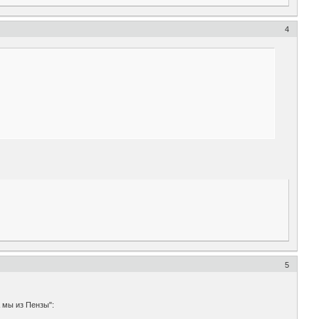
4
5
 мы из Пензы":