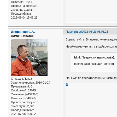
Позитив:
[+56/-1]
Провел на форуме:
2 месяца 1 день
Последний визит:
2026-08-04 15:06:25
Дворянкин С.А.
Поделиться
2012-06-21 08:06:25
Администратор
Здравствуйте, Владимир Александров
Необходимо уточнить в райвоенкомат
М.Н. Петрухин написал(а):
расписался бывший связист
Но, судя по представленным Вами д
Откуда:
г.Пенза
Зарегистрирован
: 2010-01-24
0
Приглашений:
0
Сообщений:
17075
Уважение:
[+1523/-6]
Позитив:
[+5483/-0]
Провел на форуме:
9 месяцев 22 дня
Последний визит:
2026-07-08 15:06:26