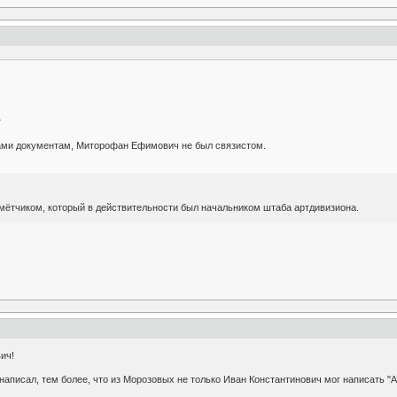
т
ами документам, Миторофан Ефимович не был связистом.
ётчиком, который в действительности был начальником штаба артдивизиона.
ич!
 написал, тем более, что из Морозовых не только Иван Константинович мог написать "А