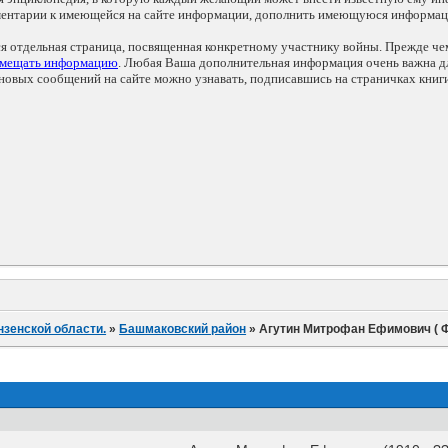
мментарии к имеющейся на сайте информации, дополнить имеющуюся информа
ся отдельная страница, посвященная конкретному участнику войны. Прежде ч
змещать информацию
. Любая Ваша дополнительная информация очень важна дл
овых сообщений на сайте можно узнавать, подписавшись на страничках книг
нзенской области.
»
Башмаковский район
»
Агутин Митрофан Ефимович ( Ф