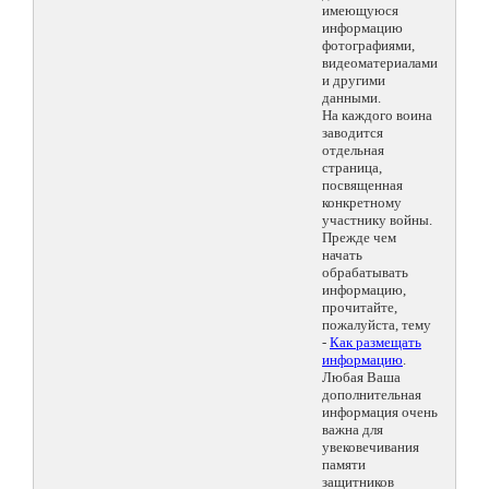
имеющуюся
информацию
фотографиями,
видеоматериалами
и другими
данными.
На каждого воина
заводится
отдельная
страница,
посвященная
конкретному
участнику войны.
Прежде чем
начать
обрабатывать
информацию,
прочитайте,
пожалуйста, тему
-
Как размещать
информацию
.
Любая Ваша
дополнительная
информация очень
важна для
увековечивания
памяти
защитников