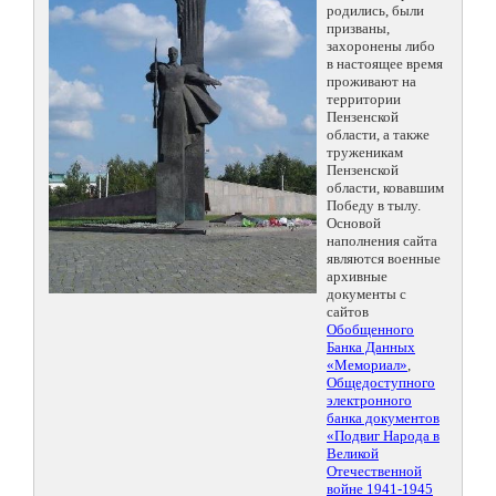
родились, были
призваны,
захоронены либо
в настоящее время
проживают на
территории
Пензенской
области, а также
труженикам
Пензенской
области, ковавшим
Победу в тылу.
Основой
наполнения сайта
являются военные
архивные
документы с
сайтов
Обобщенного
Банка Данных
«Мемориал»
,
Общедоступного
электронного
банка документов
«Подвиг Народа в
Великой
Отечественной
войне 1941-1945