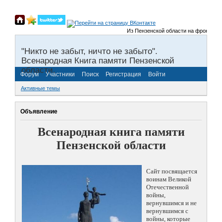
Из Пензенской области на фронты Вел
"Никто не забыт, ничто не забыто".
Всенародная Книга памяти Пензенской
области.
Форум
Участники
Поиск
Регистрация
Войти
Активные темы
Объявление
Всенародная книга памяти
Пензенской области
Сайт посвящается
воинам Великой
Отечественной
войны,
вернувшимся и не
вернувшимся с
войны, которые