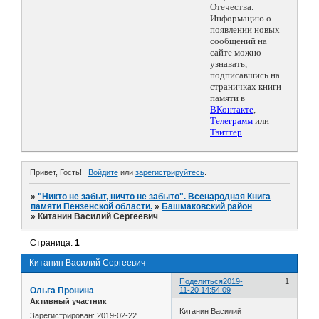
Отечества.
Информацию о
появлении новых
сообщений на
сайте можно
узнавать,
подписавшись на
страничках книги
памяти в
ВКонтакте
,
Телеграмм
или
Твиттер
.
Привет, Гость!
Войдите
или
зарегистрируйтесь
.
»
"Никто не забыт, ничто не забыто". Всенародная Книга
памяти Пензенской области.
»
Башмаковский район
»
Китанин Василий Сергеевич
Страница:
1
Китанин Василий Сергеевич
Поделиться
2019-
1
Ольга Пронина
11-20 14:54:09
Активный участник
Китанин Василий
Зарегистрирован
: 2019-02-22