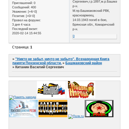
Сергеевич,г.р.1897,м.р.Башмаковский
Приглашений:
0
р-н.
Сообщений:
400
М.пр.Башмаковский РВК,
Уважение:
[+4/-0]
красноармеец.
Позитив:
[+0/-0]
14.03.1943 погиб в бою,
Провел на форуме:
3 дня 4 часа
Брянская обл., Комаричский
Последний визит:
р-н.
2020-02-14 15:44:55
0
Страница:
1
»
"Никто не забыт, ничто не забыто". Всенародная Книга
памяти Пензенской области.
»
Башмаковский район
»
Китанин Василий Сергеевич