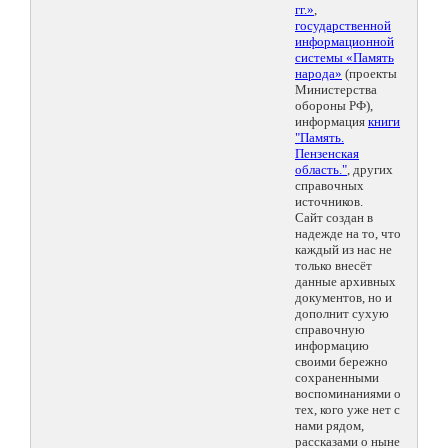
гг.»
,
государственной
информационной
системы «Память
народа»
(проекты
Министерства
обороны РФ),
информация
книги
"Память.
Пензенская
область."
, других
справочных
источников.
Сайт создан в
надежде на то, что
каждый из нас не
только внесёт
данные архивных
документов, но и
дополнит сухую
справочную
информацию
своими бережно
сохраненными
воспоминаниями о
тех, кого уже нет с
нами рядом,
рассказами о ныне