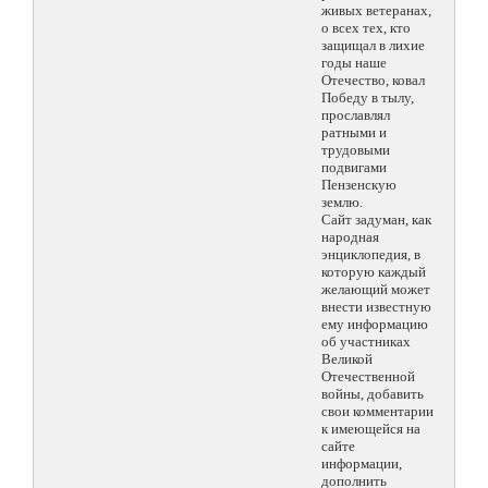
живых ветеранах,
о всех тех, кто
защищал в лихие
годы наше
Отечество, ковал
Победу в тылу,
прославлял
ратными и
трудовыми
подвигами
Пензенскую
землю.
Сайт задуман, как
народная
энциклопедия, в
которую каждый
желающий может
внести известную
ему информацию
об участниках
Великой
Отечественной
войны, добавить
свои комментарии
к имеющейся на
сайте
информации,
дополнить