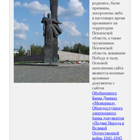
родились, были
призваны,
захоронены либо
в настоящее время
проживают на
территории
Пензенской
области, а также
труженикам
Пензенской
области, ковавшим
Победу в тылу.
Основой
наполнения сайта
являются военные
архивные
документы с
сайтов
Обобщенного
Банка Данных
«Мемориал»
,
Общедоступного
электронного
банка документов
«Подвиг Народа в
Великой
Отечественной
войне 1941-1945