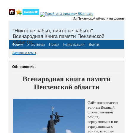
Из Пензенской области на фронты Велик
"Никто не забыт, ничто не забыто".
Всенародная Книга памяти Пензенской
области.
Форум
Участники
Поиск
Регистрация
Войти
Активные темы
Объявление
Всенародная книга памяти
Пензенской области
Сайт посвящается
воинам Великой
Отечественной
войны,
вернувшимся и не
вернувшимся с
войны, которые