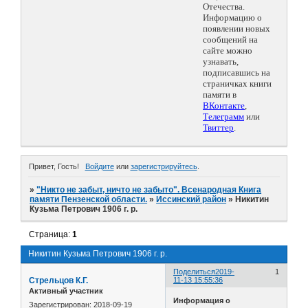
Отечества.
Информацию о
появлении новых
сообщений на
сайте можно
узнавать,
подписавшись на
страничках книги
памяти в
ВКонтакте
,
Телеграмм
или
Твиттер
.
Привет, Гость!
Войдите
или
зарегистрируйтесь
.
»
"Никто не забыт, ничто не забыто". Всенародная Книга
памяти Пензенской области.
»
Иссинский район
»
Никитин
Кузьма Петрович 1906 г. р.
Страница:
1
Никитин Кузьма Петрович 1906 г. р.
Поделиться
2019-
1
Стрельцов К.Г.
11-13 15:55:36
Активный участник
Информация о
Зарегистрирован
: 2018-09-19