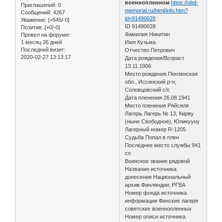
военнопленном
https://obd-
Приглашений:
0
memorial.ru/html/info.htm?
Сообщений:
4267
id=91480028
:
Уважение:
[+545/-0]
ID 91480028
Позитив:
[+0/-0]
Фамилия Никитин
Провел на форуме:
1 месяц 26 дней
Имя Кузьма
Последний визит:
Отчество Петрович
2020-02-27 13:13:17
Дата рождения/Возраст
13.11.1906
Место рождения Пензенская
обл., Иссинский р-н,
Соловцовский с/с
Дата пленения 26.08.1941
Место пленения Ряйсяля
Лагерь Лагерь № 13, Кирву
(ныне Свободное), Юликууну
Лагерный номер R-1205
Судьба Попал в плен
Последнее место службы 941
сп
Воинское звание рядовой
Название источника
донесения Национальный
архив Финляндии; РГВА
Номер фонда источника
информации Финские лагеря
советских военнопленных
Номер описи источника