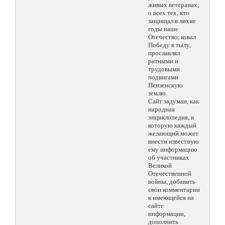
живых ветеранах,
о всех тех, кто
защищал в лихие
годы наше
Отечество, ковал
Победу в тылу,
прославлял
ратными и
трудовыми
подвигами
Пензенскую
землю.
Сайт задуман, как
народная
энциклопедия, в
которую каждый
желающий может
внести известную
ему информацию
об участниках
Великой
Отечественной
войны, добавить
свои комментарии
к имеющейся на
сайте
информации,
дополнить