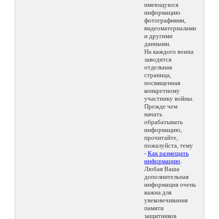
имеющуюся
информацию
фотографиями,
видеоматериалами
и другими
данными.
На каждого воина
заводится
отдельная
страница,
посвященная
конкретному
участнику войны.
Прежде чем
начать
обрабатывать
информацию,
прочитайте,
пожалуйста, тему
-
Как размещать
информацию
.
Любая Ваша
дополнительная
информация очень
важна для
увековечивания
памяти
защитников