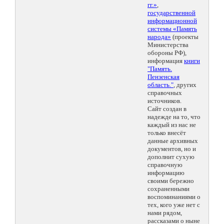
гг.»
,
государственной
информационной
системы «Память
народа»
(проекты
Министерства
обороны РФ),
информация
книги
"Память.
Пензенская
область."
, других
справочных
источников.
Сайт создан в
надежде на то, что
каждый из нас не
только внесёт
данные архивных
документов, но и
дополнит сухую
справочную
информацию
своими бережно
сохраненными
воспоминаниями о
тех, кого уже нет с
нами рядом,
рассказами о ныне