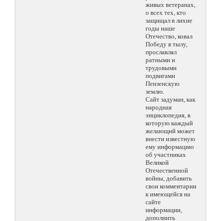
живых ветеранах,
о всех тех, кто
защищал в лихие
годы наше
Отечество, ковал
Победу в тылу,
прославлял
ратными и
трудовыми
подвигами
Пензенскую
землю.
Сайт задуман, как
народная
энциклопедия, в
которую каждый
желающий может
внести известную
ему информацию
об участниках
Великой
Отечественной
войны, добавить
свои комментарии
к имеющейся на
сайте
информации,
дополнить