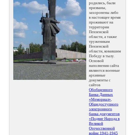
родились, были
призваны,
захоронены либо
в настоящее время
проживают на
территории
Пензенской
области, а также
труженикам
Пензенской
области, ковавшим
Победу в тылу.
Основой
наполнения сайта
являются военные
архивные
документы с
сайтов
Обобщенного
Банка Данных
«Мемориал»
,
Общедоступного
электронного
банка документов
«Подвиг Народа в
Великой
Отечественной
войне 1941-1945