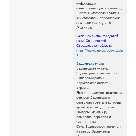
информация
- зам. командира отделения;
- жена Тимофеева Клавдия
Анисимовна, Свердловская
обл., Серовский р-н, с.
Романово
Село Романово, городской
округ Сосьвинский,
Свердловская область
https://www.bankgorodov.ru/place/selo
1
Задонецкое
(укр.
Задонецьке) — село,
Задонецкий сельский совет,
Змиёвский район,
Харьковская область,
Украина.
Является административным
центром Задонецкого
сельского совета, в который,
кроме того, входят сёла
Гайдары, Исков Яр,
Камплица, Коропово и
Омельченки.
Село Задонецкое находится
на левом берегу реки