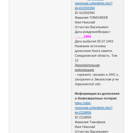
memorial.ru/html/info.htm?
id=411593394
ID 411593394
Фамилия ТИМОФЕЕВ
Имя Николай
Отчество Васильевич
Дата рождения/Возраст
__.__.1904
Дата выбытия 05.07.1943
Название источника
донесения Книга памяти.
Свердловская область. Том
12
Дополнительная
информация
- сержант, призван в 1941 г.,
захоронен в Змиевском р-не
Харьковской обл.
Информация из донесения
о безвозвратных потерях
https://obd-
memorial.ru/html/info.htm?
id=2118856
ID 2118856
Фамилия Тимофеев
Имя Николай
Отчество Васильевич