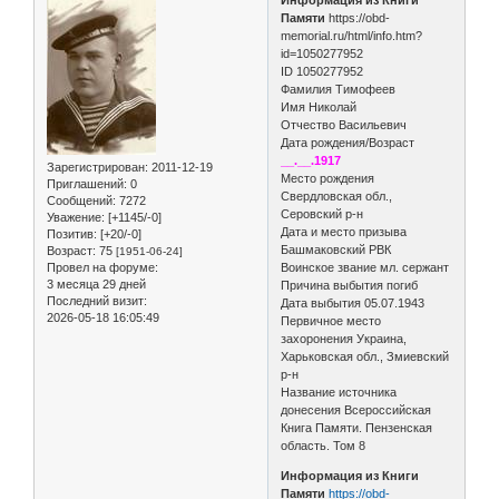
Памяти
https://obd-
memorial.ru/html/info.htm?
id=1050277952
ID 1050277952
Фамилия Тимофеев
Имя Николай
Отчество Васильевич
Дата рождения/Возраст
__.__.1917
Зарегистрирован
: 2011-12-19
Место рождения
Приглашений:
0
Свердловская обл.,
Сообщений:
7272
Серовский р-н
Уважение:
[+1145/-0]
Дата и место призыва
Позитив:
[+20/-0]
Башмаковский РВК
Возраст:
75
[1951-06-24]
Провел на форуме:
Воинское звание мл. сержант
3 месяца 29 дней
Причина выбытия погиб
Последний визит:
Дата выбытия 05.07.1943
2026-05-18 16:05:49
Первичное место
захоронения Украина,
Харьковская обл., Змиевский
р-н
Название источника
донесения Всероссийская
Книга Памяти. Пензенская
область. Том 8
Информация из Книги
Памяти
https://obd-