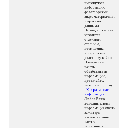
имеющуюся
информацию
фотографиями,
видеоматериалами
и другими
данными.
На каждого воина
заводится
отдельная
страница,
посвященная
конкретному
участнику войны.
Прежде чем
начать
обрабатывать
информацию,
прочитайте,
пожалуйста, тему
-
Как размещать
информацию
.
Любая Ваша
дополнительная
информация очень
важна для
увековечивания
памяти
защитников