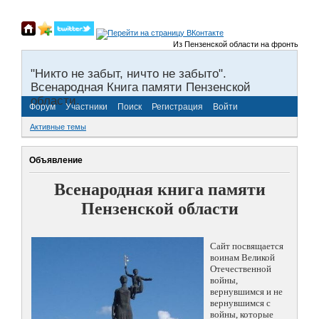
Из Пензенской области на фронты Великой
"Никто не забыт, ничто не забыто".
Всенародная Книга памяти Пензенской
области.
Форум
Участники
Поиск
Регистрация
Войти
Активные темы
Объявление
Всенародная книга памяти
Пензенской области
Сайт посвящается
воинам Великой
Отечественной
войны,
вернувшимся и не
вернувшимся с
войны, которые