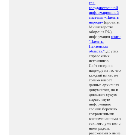
гг.»
,
государственной
информационной
системы «Память
народа»
(проекты
Министерства
обороны РФ),
информация
книги
"Память.
Пензенская
область."
, других
справочных
источников.
Сайт создан в
надежде на то, что
каждый из нас не
только внесёт
данные архивных
документов, но и
дополнит сухую
справочную
информацию
своими бережно
сохраненными
воспоминаниями о
тех, кого уже нет с
нами рядом,
рассказами о ныне