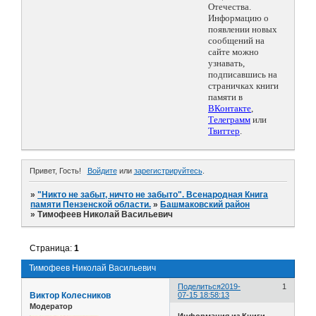
Отечества.
Информацию о
появлении новых
сообщений на
сайте можно
узнавать,
подписавшись на
страничках книги
памяти в
ВКонтакте
,
Телеграмм
или
Твиттер
.
Привет, Гость!
Войдите
или
зарегистрируйтесь
.
»
"Никто не забыт, ничто не забыто". Всенародная Книга
памяти Пензенской области.
»
Башмаковский район
»
Тимофеев Николай Васильевич
Страница:
1
Тимофеев Николай Васильевич
Поделиться
2019-
1
Виктор Колесников
07-15 18:58:13
Модератор
Информация из Книги