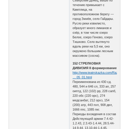
Северский Донец, выше по
течению примыкает с
Камплица, на
противоположном берегу —
город Змиёв, село Гайдары.
Русло реки извилисто,
образует много лиманов и
озёр, в том числе озеро
Белое, озеро Геново, озеро
Тишково. Село вытянуто
вдоль реки на 5,5 км, оно
окружено большим лесным
массивом (сосна).
152 СТРЕЛКОВАЯ
ДИВИЗИЯ II формирование
http://www.teatrskazka.com/Raznoe/Pe
… 05_01.html
Переименована из 430 сд.
480, 544 и 646 сп, 333 ап, 257
оиптд, 122 (102) рр, 228 сапб,
220 обс (220 орс), 274
медсанбат, 212 орхз, 154
(200) атр, 443 пхп, 908 двл,
1666 ппс, 1085 пкг.
Периоды вхождения в состав
Действующей армии 7.4.42-
1.2.43, 2.3.43-1.4.44, 28.5.44-
14.9.44, 13.10.44-1.4.45,