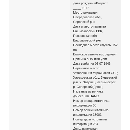
Дата рождения/Возраст
__.__.1917
Место рождения
Свердловская обл.,
Серовский р-н
Дата и место призыва
Башмаковский РВК,
Пензенская обл.,
Башмаковский р-н
Последнее место службы 152
сд
Воинское звание мл. сержант
Причина выбытия убит
Дата выбытия 05.07.1943
Первичное место
захоронения Украинская ССР,
Харьковская обл., Змиевский
р-н, х. Задонец, левый берег
р. Северский Донец
Название источника
донесения ЦАМО
Номер фонда источника
информации 58
Номер описи источника
информации 18001
Номер дела источника
информации 234
Дополнительная