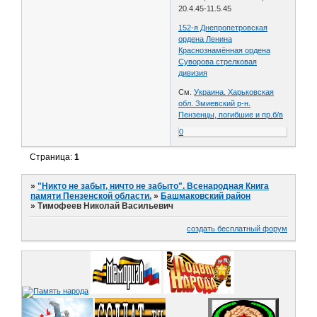
20.4.45-11.5.45
152-я Днепропетровская
ордена Ленина
Краснознамённая ордена
Суворова стрелковая
дивизия
См.
Украина. Харьковская
обл. Змиевский р-н.
Пензенцы, погибшие и пр.б/в
0
Страница:
1
»
"Никто не забыт, ничто не забыто". Всенародная Книга
памяти Пензенской области.
»
Башмаковский район
»
Тимофеев Николай Васильевич
создать бесплатный форум