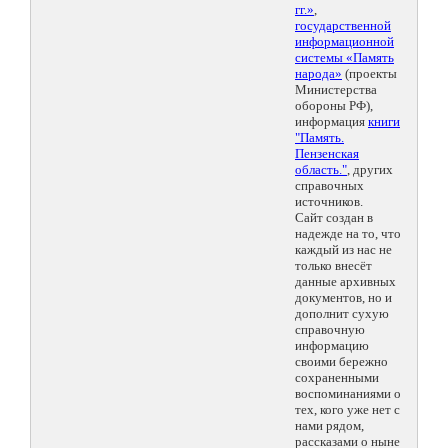
гг.»
,
государственной
информационной
системы «Память
народа»
(проекты
Министерства
обороны РФ),
информация
книги
"Память.
Пензенская
область."
, других
справочных
источников.
Сайт создан в
надежде на то, что
каждый из нас не
только внесёт
данные архивных
документов, но и
дополнит сухую
справочную
информацию
своими бережно
сохраненными
воспоминаниями о
тех, кого уже нет с
нами рядом,
рассказами о ныне