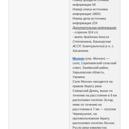
информации 58
Номер описи источника
информации 18001
Номер дела источника
информации 224
Дополнительная информация
- стрелок 914 сп;
- мать Крайнова Анисья
Степановна, Башкирская
АССР, Зианчуринский р-н, с.
Хасановка.
Мохнач
(укр. Мохнач) —
село, Скрипаевский сельский
совет, Змиёвский район,
Харьковская область,
Украина.
Село Мохнач находится на
правом берегу реки
Северский Донец, выше по
течению на расстоянии в 8 км
расположен посёлок Эсхар,
ниже по течению на
расстоянии в 7 км — посёлок
Черемушное, на
противоположном берегу
расположен посёлок Лесное.
Русло реки извилистое,