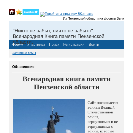
Из Пензенской области на фронты Великой Отеч
"Никто не забыт, ничто не забыто".
Всенародная Книга памяти Пензенской
области.
Форум
Участники
Поиск
Регистрация
Войти
Активные темы
Объявление
Всенародная книга памяти
Пензенской области
Сайт посвящается
воинам Великой
Отечественной
войны,
вернувшимся и не
вернувшимся с
войны, которые