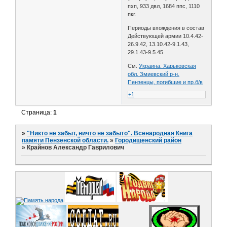
пхп, 933 двл, 1684 ппс, 1110
пкг.
Периоды вхождения в состав
Действующей армии 10.4.42-
26.9.42, 13.10.42-9.1.43,
29.1.43-9.5.45
См.
Украина. Харьковская
обл. Змиевский р-н.
Пензенцы, погибшие и пр.б/в
+1
Страница:
1
»
"Никто не забыт, ничто не забыто". Всенародная Книга
памяти Пензенской области.
»
Городищенский район
»
Крайнов Александр Гаврилович