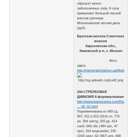
образует много
заболоченных озёр. К селу
примыкает большой лесной
массив урочище
Мохначанская лесная дача
(дуб).
Братская могила Советских
воинов
Харьковская обл.,
Змиевской р-н, с. Мохнач
Фото
здесь
http://memorial.kharkov.ua/Mohnach
244 СТРЕЛКОВАЯ
ДИВИЗИЯ II формирование
http://www.teatrskazka.com/Raznoe/Pe
… 05_01.html
Переименована из 469 сд.
907, 911 и 913 (914) сп, 776
ап, 304 оиптд, 325 рр, 414
сапб, 666 обс (484 орс, 47
орс), 264 медсанбат, 245
(243) орхз, 62 (467) атр, 468