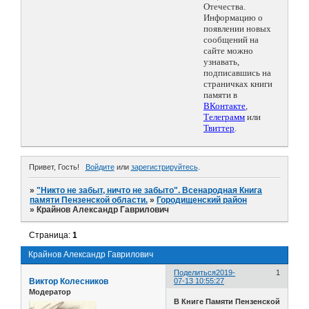
Отечества.
Информацию о
появлении новых
сообщений на
сайте можно
узнавать,
подписавшись на
страничках книги
памяти в
ВКонтакте
,
Телеграмм
или
Твиттер
.
Привет, Гость!
Войдите
или
зарегистрируйтесь
.
»
"Никто не забыт, ничто не забыто". Всенародная Книга
памяти Пензенской области.
»
Городищенский район
»
Крайнов Александр Гаврилович
Страница:
1
Крайнов Александр Гаврилович
Поделиться
2019-
1
Виктор Колесников
07-13 10:55:27
Модератор
В Книге Памяти Пензенской