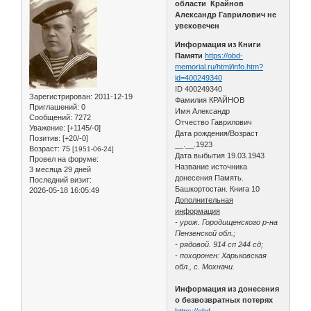
области Крайнов
Александр Гаврилович не
увековечен
Информация из Книги
Памяти
https://obd-
memorial.ru/html/info.htm?
id=400249340
ID 400249340
Зарегистрирован
: 2011-12-19
Фамилия КРАЙНОВ
Приглашений:
0
Имя Александр
Сообщений:
7272
Отчество Гаврилович
Уважение:
[+1145/-0]
Дата рождения/Возраст
Позитив:
[+20/-0]
__.__.1923
Возраст:
75
[1951-06-24]
Дата выбытия 19.03.1943
Провел на форуме:
Название источника
3 месяца 29 дней
донесения Память.
Последний визит:
Башкортостан. Книга 10
2026-05-18 16:05:49
Дополнительная
информация
- урож. Городищенского р-на
Пензенской обл.;
- рядовой. 914 сп 244 сд;
- похоронен: Харьковская
обл., с. Мохначи.
Информация из донесения
о безвозвратных потерях
https://obd-