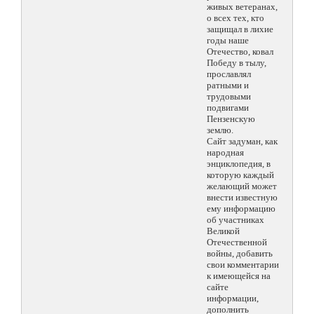
живых ветеранах,
о всех тех, кто
защищал в лихие
годы наше
Отечество, ковал
Победу в тылу,
прославлял
ратными и
трудовыми
подвигами
Пензенскую
землю.
Сайт задуман, как
народная
энциклопедия, в
которую каждый
желающий может
внести известную
ему информацию
об участниках
Великой
Отечественной
войны, добавить
свои комментарии
к имеющейся на
сайте
информации,
дополнить