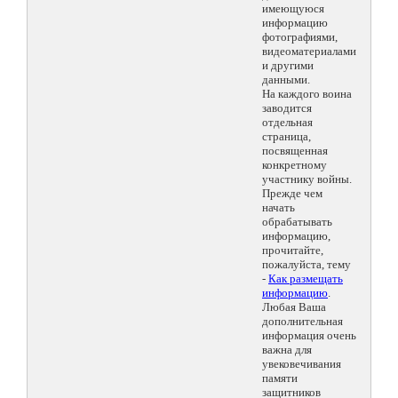
имеющуюся
информацию
фотографиями,
видеоматериалами
и другими
данными.
На каждого воина
заводится
отдельная
страница,
посвященная
конкретному
участнику войны.
Прежде чем
начать
обрабатывать
информацию,
прочитайте,
пожалуйста, тему
-
Как размещать
информацию
.
Любая Ваша
дополнительная
информация очень
важна для
увековечивания
памяти
защитников