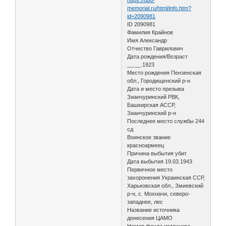
memorial.ru/html/info.htm?
id=2090981
ID 2090981
Фамилия Крайнов
Имя Александр
Отчество Гаврилович
Дата рождения/Возраст
__.__.1923
Место рождения Пензенская
обл., Городищенский р-н
Дата и место призыва
Зианчуринский РВК,
Башкирская АССР,
Зианчуринский р-н
Последнее место службы 244
сд
Воинское звание
красноармеец
Причина выбытия убит
Дата выбытия 19.03.1943
Первичное место
захоронения Украинская ССР,
Харьковская обл., Змиевский
р-н, с. Мохначи, северо-
западнее, лес
Название источника
донесения ЦАМО
Номер фонда источника