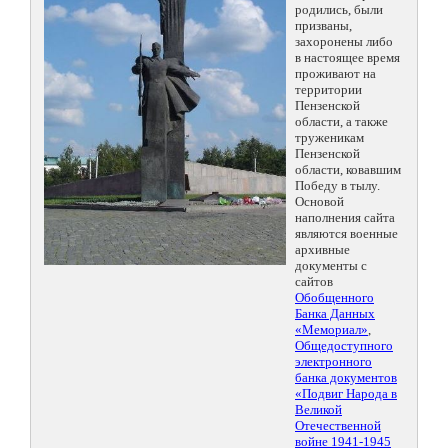
родились, были
призваны,
захоронены либо
в настоящее время
проживают на
территории
Пензенской
области, а также
труженикам
Пензенской
области, ковавшим
Победу в тылу.
Основой
наполнения сайта
являются военные
архивные
документы с
сайтов
Обобщенного
Банка Данных
«Мемориал»
,
Общедоступного
электронного
банка документов
«Подвиг Народа в
Великой
Отечественной
войне 1941-1945