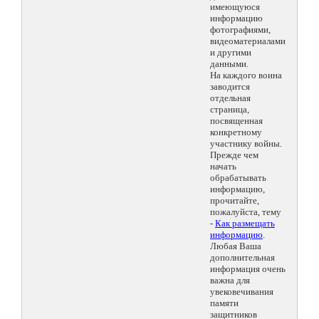
имеющуюся
информацию
фотографиями,
видеоматериалами
и другими
данными.
На каждого воина
заводится
отдельная
страница,
посвященная
конкретному
участнику войны.
Прежде чем
начать
обрабатывать
информацию,
прочитайте,
пожалуйста, тему
-
Как размещать
информацию
.
Любая Ваша
дополнительная
информация очень
важна для
увековечивания
памяти
защитников