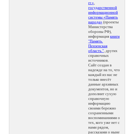
гг.»
,
государственной
информационной
системы «Память
народа»
(проекты
Министерства
обороны РФ),
информация
книги
"Память.
Пензенская
область."
, других
справочных
источников.
Сайт создан в
надежде на то, что
каждый из нас не
только внесёт
данные архивных
документов, но и
дополнит сухую
справочную
информацию
своими бережно
сохраненными
воспоминаниями о
тех, кого уже нет с
нами рядом,
рассказами о ныне