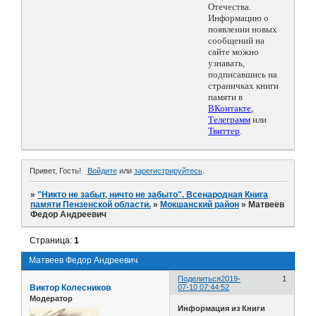
Отечества.
Информацию о
появлении новых
сообщений на
сайте можно
узнавать,
подписавшись на
страничках книги
памяти в
ВКонтакте
,
Телеграмм
или
Твиттер
.
Привет, Гость!
Войдите
или
зарегистрируйтесь
.
»
"Никто не забыт, ничто не забыто". Всенародная Книга
памяти Пензенской области.
»
Мокшанский район
»
Матвеев
Федор Андреевич
Страница:
1
Матвеев Федор Андреевич
Поделиться
2019-
1
Виктор Колесников
07-10 07:44:52
Модератор
Информация из Книги