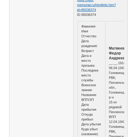
memorial.ru/html/info.htm?
id=85036374
ID 85036374
Фамилия
Имя
Отчество
Дата
рождения/
Матвеев
Возраст
Федор
Дата и
Андреевич
место
__.__.1914
призыва
06.04.1943
Последнее
Головинщинский
место
РВК,
службы
Пензенская
Воинское
обл.,
звание
Головинщинский
Название
р-н
ВПП/ЗП
15 кп
Дата
рядовой
прибытия
Пензенский
Откуда
ВПП
прибыл
12.04.1943
Дата убытия
Головинщинский
Куда убыл
РВК,
(название)
Пензенская обл.