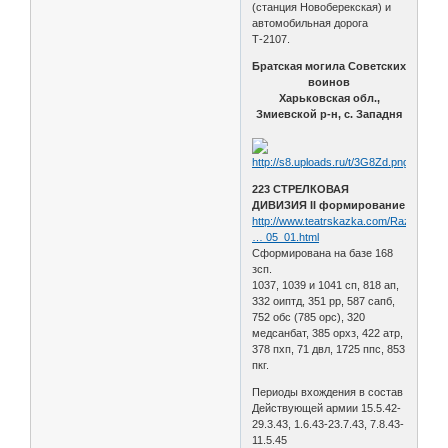
(станция Новоберекская) и
автомобильная дорога
Т-2107.
Братская могила Советских
воинов
Харьковская обл.,
Змиевской р-н, с. Западня
223 СТРЕЛКОВАЯ
ДИВИЗИЯ II формирование
http://www.teatrskazka.com/Raznoe/Pe
… 05_01.html
Сформирована на базе 168
зсп.
1037, 1039 и 1041 сп, 818 ап,
332 оиптд, 351 рр, 587 сапб,
752 обс (785 орс), 320
медсанбат, 385 орхз, 422 атр,
378 пхп, 71 двл, 1725 ппс, 853
пкг.
Периоды вхождения в состав
Действующей армии 15.5.42-
29.3.43, 1.6.43-23.7.43, 7.8.43-
11.5.45