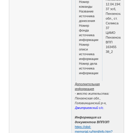
Номер
12.04.1943
команды
37 зсб,
Название
Пензенская
источника
обл., ст.
донесения
Селикса
Номер
37
фонда
ЦАМО
источника
Пензенский
информации
ВПП
Номер
163455
описи
38_2
источника
информации
Номер дела
источника
информации
Дополнительная
информация
- место жительства:
Пензенская обл.,
Головинщинский р-н,
Дмитриевский с/с.
Информация из
документов ВПП/ЗП
https://obd-
memorial.ru/html/info.htm?