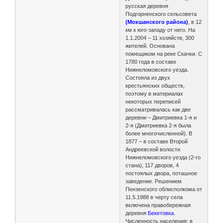
русская деревня
Подгорненского сельсовета
(Мокшанского района)
, в 12
км к юго-западу от него. На
1.1.2004 – 11 хозяйств, 300
жителей. Основана
помещиком на реке Скачки. С
1780 года в составе
Нижнеломовского уезда.
Состояла из двух
крестьянских обществ,
поэтому в материалах
некоторых переписей
рассматривалась как две
деревни – Дмитриевка 1-я и
2-я (Дмитриевка 2-я была
более многочисленной). В
1877 – в составе Второй
Андреевской волости
Нижнеломовского уезда (2-го
стана), 117 дворов, 4
постоялых двора, поташное
заведение. Решением
Пензенского облисполкома от
11.5.1988 в черту села
включена правобережная
деревня
Бекетовка
.
Численность населения: в