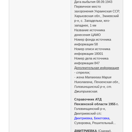
Дата выбытия 08.09.1943
Первичное место
захоронения Украинская ССР,
Харьковская обл., Змиевский
р-н, с. Западельки, юго-
западнее, 1 км
Название источника
донесения ЦАМО
Номер фонда источника
информации 58
Номер описи источника
информации 18001
Номер дела источника
информации 847
Дополнительная информация
- стрелок;
- жена Матвеева Мария
Николаевна, Пензенская обл.,
Головинщинский р-н, ст.
Дмитриевская.
Справочник АТД
Пензенской области 1955 г.
Головинщинский р-н,
Дмитриевский с/с:
Дмитриевка, Бекетовка
,
Суворовка, Решительный...
ДМИТРИЕВКА
(Скачки),