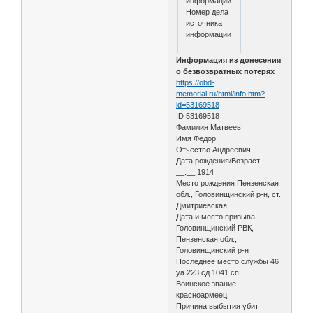
информации
Номер дела
источника
информации
Информация из донесения
о безвозвратных потерях
https://obd-
memorial.ru/html/info.htm?
id=53169518
ID 53169518
Фамилия Матвеев
Имя Федор
Отчество Андреевич
Дата рождения/Возраст
__.__.1914
Место рождения Пензенская
обл., Головинщинский р-н, ст.
Дмитриевская
Дата и место призыва
Головинщинский РВК,
Пензенская обл.,
Головинщинский р-н
Последнее место службы 46
уа 223 сд 1041 сп
Воинское звание
красноармеец
Причина выбытия убит