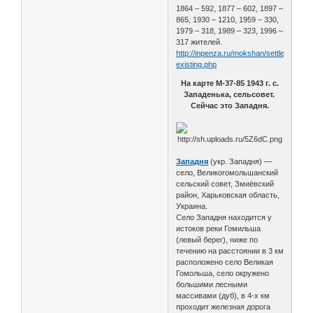
1864 – 592, 1877 – 602, 1897 –
865, 1930 – 1210, 1959 – 330,
1979 – 318, 1989 – 323, 1996 –
317 жителей.
http://inpenza.ru/mokshan/settlements-
existing.php
На карте М-37-85 1943 г. с.
Западенька, сельсовет.
Сейчас это Западня.
Западня
(укр. Западня) —
село, Великогомольшанский
сельский совет, Змиёвский
район, Харьковская область,
Украина.
Село Западня находится у
истоков реки Гомильша
(левый берег), ниже по
течению на расстоянии в 3 км
расположено село Великая
Гомольша, село окружено
большими лесными
массивами (дуб), в 4-х км
проходит железная дорога