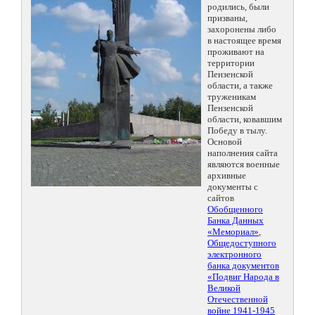
родились, были
призваны,
захоронены либо
в настоящее время
проживают на
территории
Пензенской
области, а также
труженикам
Пензенской
области, ковавшим
Победу в тылу.
Основой
наполнения сайта
являются военные
архивные
документы с
сайтов
Обобщенного
Банка Данных
«Мемориал»
,
Общедоступного
электронного
банка документов
«Подвиг Народа в
Великой
Отечественной
войне 1941-1945