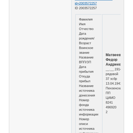
id=2003572257
ID 2003572257
Фамилия
Имя
Отчество
Дата
рождения/
Возраст
Воинское
звание
Матвеев
Название
Федор
ВПП/ЗП
Андреевич
Дата
__.__.1914
прибытия
рядовой
Откуда
37 зсбр
прибыл
13.04.1943
Название
Пензенский
источника
ПП
донесения
ЦАМО
Номер
8241
фонда
496920
источника
2
информации
Номер
описи
источника