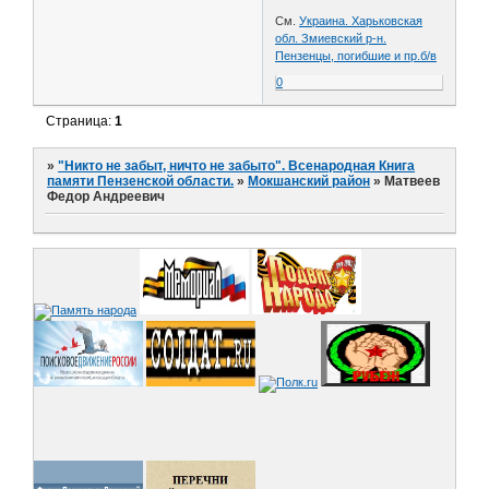
См.
Украина. Харьковская
обл. Змиевский р-н.
Пензенцы, погибшие и пр.б/в
0
Страница:
1
»
"Никто не забыт, ничто не забыто". Всенародная Книга
памяти Пензенской области.
»
Мокшанский район
»
Матвеев
Федор Андреевич