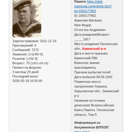
Памяти
https://obd-
memorial.ru/html/info.htm?
id=1050177902
ID 1050177902
Фамилия Матвеев
Имя Федор
Отчество Андреевич
Дата рождения/Возраст
__.__.1917
Зарегистрирован
: 2011-12-19
Место рождения Пензенская
Приглашений:
0
обл.,
Каменский р-н
Сообщений:
7272
Дата и место призыва
Уважение:
[+1145/-0]
Каменский РВК
Позитив:
[+20/-0]
Воинское звание
Возраст:
75
[1951-06-24]
Провел на форуме:
красноармеец
3 месяца 29 дней
Причина выбытия погиб
Последний визит:
Дата выбытия 08.09.1943
2026-05-18 16:05:49
Первичное место
захоронения Украина,
Харьковская обл., Змиевский
р-н
Название источника
донесения Всероссийская
Книга Памяти. Пензенская
область. Том 5
Информация из
документов ВПП/ЗП
https://obd-