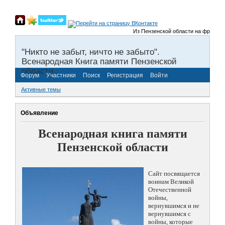
Из Пензенской области на фронты Вел
"Никто не забыт, ничто не забыто".
Всенародная Книга памяти Пензенской
области.
Форум
Участники
Поиск
Регистрация
Войти
Активные темы
Объявление
Всенародная книга памяти
Пензенской области
Сайт посвящается
воинам Великой
Отечественной
войны,
вернувшимся и не
вернувшимся с
войны, которые