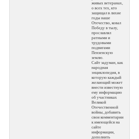
живых ветеранах,
о всех тех, кто
защищал в лихие
годы наше
Отечество, ковал
Победу в тылу,
прославлял
ратными и
трудовыми
подвигами
Пензенскую
землю.
Сайт задуман, как
народная
энциклопедия, в
которую каждый
желающий может
внести известную
ему информацию
об участниках
Великой
Отечественной
войны, добавить
свои комментарии
к имеющейся на
сайте
информации,
дополнить