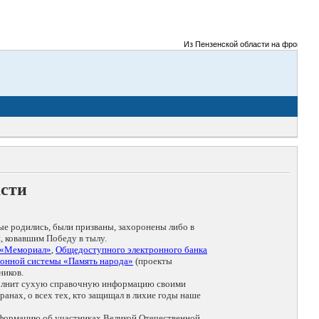
Из Пензенской области на фронты Велик
асти
ые родились, были призваны, захоронены либо в
, ковавшим Победу в тылу.
 «Мемориал»
,
Общедоступного электронного банка
онной системы «Память народа»
(проекты
ников.
дополнит сухую справочную информацию своими
анах, о всех тех, кто защищал в лихие годы наше
нформацию об участниках Великой Отечественной