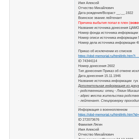
Имя Алексей
Отчество Михайлович
Дата рождения/Возраст __.__.1922
Воинское звание лейтенант
Причина выбытия попал в плен (
осво
Название источника донесения ЦАМ
Номер фонда источника информации
Номер описи источника информации 
Номер дела источника информации 4
Приказ об исключении из списков
https://obd-memorial.ru/html/info.htm?i
ID 74344114
Номер донесения 2602
Тип донесения Приказ об отмене иск
Дата донесения 15.11.1946
Название источника информации гук
Дополнительная информация из доку
- родственники: отец - Лягин Михаи
- адрес места жительства родственн
- лейтенант. Спецпроверку проходил
Информация о военнопленном
https://obd-memorial.ru/html/info.htm?i
ID 272073676
Фамилия Лягин
Имя Алексей
Отчество Михайлович