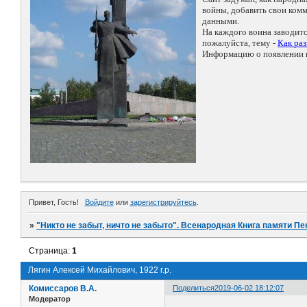
войны, добавить свои ко
данными.
На каждого воина заводит
пожалуйста, тему -
Как ра
Информацию о появлении н
Привет, Гость!
Войдите
или
зарегистрируйтесь
.
»
"Никто не забыт, ничто не забыто". Всенародная Книга памяти Пе
Страница:
1
Лягин Алексей Михайлович, 1922 г.р.
Комиссаров В.А.
Поделиться
2019-06-02 18:12:07
Модератор