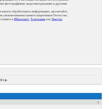
цию фотографиями, видеоматериалами и другими
ем начать обрабатывать информацию, прочитайте,
я увековечивания памяти защитников Отечества.
и памяти в
ВКонтакте
,
Телеграмм
или
Твиттер
.
 г.р.
1