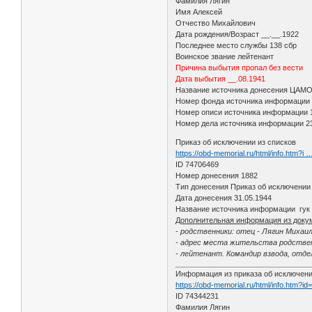
Фамилия Лягин
Имя Алексей
Отчество Михайлович
Дата рождения/Возраст __.__.1922
Последнее место службы 138 сбр
Воинское звание лейтенант
Причина выбытия пропал без вести
Дата выбытия __.08.1941
Название источника донесения ЦАМ
Номер фонда источника информации
Номер описи источника информации 
Номер дела источника информации 2
Приказ об исключении из списков
https://obd-memorial.ru/html/info.htm?i
ID 74706469
Номер донесения 1882
Тип донесения Приказ об исключении
Дата донесения 31.05.1944
Название источника информации гук
Дополнительная информация из доку
- родственники: отец - Лягин Михаи
- адрес места жительства родствен
- лейтенант. Командир взвода, отде
Информация из приказа об исключени
https://obd-memorial.ru/html/info.htm?i
ID 74344231
Фамилия Лягин