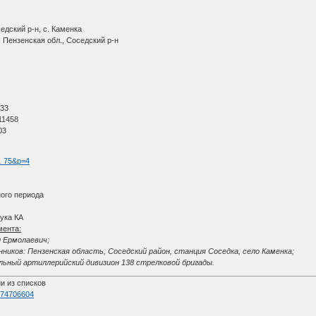
едский р-н, с. Каменка
 Пензенская обл., Соседский р-н
О
 33
11458
03
 … 75&p=4
ого периода
ука КА
мента:
л Ермолаевич;
иков: Пензенская область, Соседский район, станция Соседка, село Каменка;
льный артиллерийский дивизион 138 стрелковой бригады.
и из списков
d=74706604