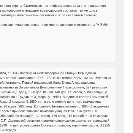
оенного округа. Стрелковые части сформированы за счет призывного
ние офицерским и младшим командирским составом так же шло в
 командно- политическим составом шло за счет ответственных
ее составе числилось достаточно много приписного контингента РК ВМФ,
нтра, в 5 км к востоку от железнодорожной станции Вернадовка
 Каменка тож. Основано в 1745–1762 гг. на землях Нарышкиных. Жители из
орой построено. Первой владелицей была Елена Александровна
ло показано за Эммануилом Дмитриевичем Нарышкиным, 527 ревизских
иками 20,1 дес.), 1320 дес. пашни, 140 дес. сенокоса, выгон общий, у
риложение к Трудам, т. 3, Морш. у., №54). Входило в состав Громовской
азар, 2 ярмарки. В 1880-е гг. в селе имение почетного гражданина
 20 коров, 265 овец, 117 свиней. Бывшее имение (с 1885 г.) академика
же время при селе Каменке показана усадьба И.М. Рыморева (30
 355 рабочих лошадей, 179 коров, 779 овец, 215 свиней, в 10-ти дворах
ни О.П. Долгорукой, земская и церковноприходская школы, ветеринарный
1939 г. – центр сельсовета Соседского района, кирпичная школа. В 1955
а «Вперед».