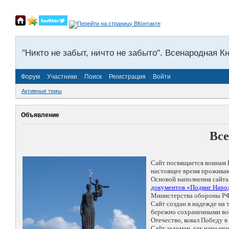
"Никто не забыт, ничто не забыто". Всенародная К
Форум
Участники
Поиск
Регистрация
Войти
Активные темы
Объявление
Все
Сайт посвящается воинам 
настоящее время проживаю
Основой наполнения сайта
документов «Подвиг Народ
Министерства обороны РФ
Сайт создан в надежде на
бережно сохраненными восп
Отечество, ковал Победу 
Сайт задуман, как народн