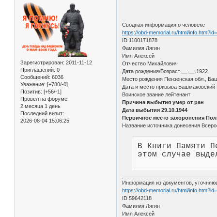
Сводная информация о человеке
https://obd-memorial.ru/html/info.htm?i
ID 1100171878
Фамилия Лягин
Имя Алексей
Зарегистрирован
: 2011-11-12
Отчество Михайлович
Приглашений:
0
Дата рождения/Возраст __.__.1922
Сообщений:
6036
Место рождения Пензенская обл., Баш
Уважение:
[+780/-0]
Дата и место призыва Башмаковский
Позитив:
[+56/-1]
Воинское звание лейтенант
Провел на форуме:
Причина выбытия умер от ран
2 месяца 1 день
Дата выбытия 29.10.1944
Последний визит:
Первичное место захоронения Поль
2026-08-04 15:06:25
Название источника донесения Всеро
В Книги Памяти П
этом случае выде
Информация из документов, уточняю
https://obd-memorial.ru/html/info.htm?i
ID 59642118
Фамилия Лягин
Имя Алексей