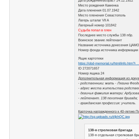
Дата рождения/Возраст 24.12.1922
Место рождения Каменка
Дата пленения 01.07.1942
Место пленения Севастополь
Лагерь шталаг VII A
Лагерный номер 101842
Судьба попал в плен
Последнее место службы 138 пбр.
Воинское звание лейтенант
Название источника донесения ЦАМ
Номер фонда источника информации 
Ящик картотеки
https://obd-memorial.ru/html/info.htm?i
ID 272071657
Номер ящика 24
Дополнительная информация из доку
- родственники: мать - Лягина Феод
- адрес места жительства родственн
- девичья фамилия матери: Арбузова
- лейтенант. 138 пехотная бригада;
- гражданская профессия: учитель.
Карточка награжденного к 40-летию П
138-я стрелковая бригада
138-я отдельная стрелковая бр