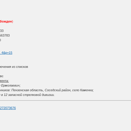
божден
)
О
 33
563783
0
 … 4&p=15
лючения из списков
 вс
мента:
л Ермолаевич;
иков: Пензенская область, Соседский район, село Каменка;
 в 12 запасной стрелковой дивизии.
d=272073676