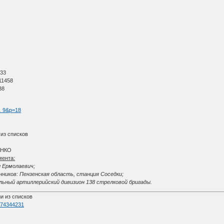
О
 33
11458
38
 … 9&p=18
 из списков
 НКО
мента:
л Ермолаевич;
ников: Пензенская область, станция Соседки;
льный артиллерийский дивизион 138 стрелковой бригады.
и из списков
d=74344231