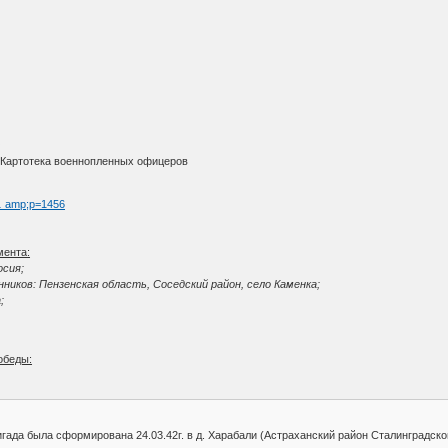
О
Картотека военнопленных офицеров
 … amp;p=1456
мента:
осия;
иков: Пензенская область, Соседский район, село Каменка;
;
обеды:
игада была сформирована 24.03.42г. в д. Харабали (Астраханский район Сталинградско