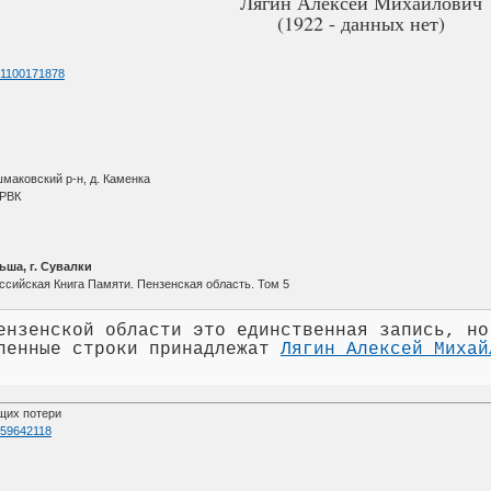
Лягин Алексей Михайлович
(1922 - данных нет)
d=1100171878
маковский р-н, д. Каменка
 РВК
ша, г. Сувалки
ссийская Книга Памяти. Пензенская область. Том 5
ензенской области это единственная запись, но
ленные строки принадлежат
Лягин Алексей Михай
щих потери
d=59642118