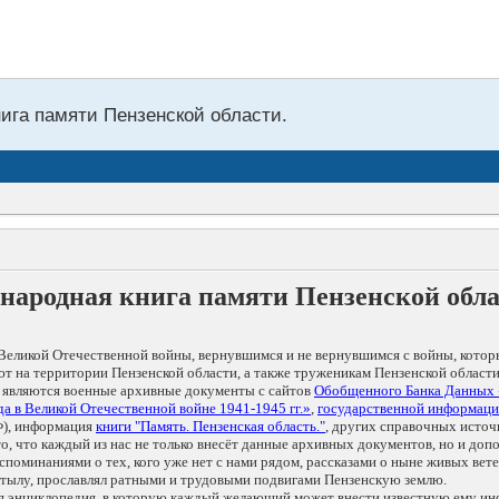
нига памяти Пензенской области.
народная книга памяти Пензенской обл
Великой Отечественной войны, вернувшимся и не вернувшимся с войны, котор
т на территории Пензенской области, а также труженикам Пензенской области
 являются военные архивные документы с сайтов
Обобщенного Банка Данных
а в Великой Отечественной войне 1941-1945 гг.»
,
государственной информаци
), информация
книги "Память. Пензенская область."
, других справочных источ
 то, что каждый из нас не только внесёт данные архивных документов, но и 
оминаниями о тех, кого уже нет с нами рядом, рассказами о ныне живых ветер
в тылу, прославлял ратными и трудовыми подвигами Пензенскую землю.
ая энциклопедия, в которую каждый желающий может внести известную ему и