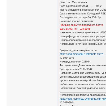
Отчество Михайлович
Дата рождения/Возраст __.__.1922
Место рождения Пензенская обл., Сос
Дата и место призыва Соседский РВК,
Последнее место службы 138 сбр
Воинское звание лейтенант
Причина выбытия пропал без вести
Дата выбытия __.08.1941
Название источника донесения ЦАМ
Номер фонда источника информации
Номер описи источника информации 
Номер дела источника информации 5
Документ, уточняющий потери
https://obd-memorial.ru/html/info.htm?i
ID 59642075
Номер донесения 021094
Тип донесения Донесения послевоенн
Дата донесения 20.05.1944
Название источника информации ук г
Дополнительная информация из доку
- родственники: отец - Лягин Михаи
- адрес места жительства родственн
- лейтенант. Командир взвода, отде
Информация из приказа об исключени
https://obd-memorial.ru/html/info.htm?i
ID 74706604