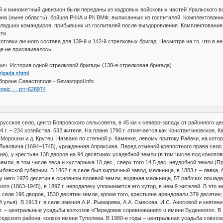
й и минометный дивизион были переданы из кадровых войсковых частей Уральского в
она (ныне область), бойцов РККА и РК ВМФ, выписанных из госпиталей. Комплектова
младших командиров, прибывших из госпиталей после выздоровления. Комплектование
ти.
отовки личного состава для 139-й и 142-й стрелковых бригад. Несмотря на то, что в 
е не присваивалось.
ич. История одной стрелковой бригады (138-я стрелковая бригада)
rigada.shtml
бороне Севастополя - Sevastopol.info
wtopic … p;t=628974
 русское село, центр Бояровского сельсовета, в 45 км к северо-западу от районного це
4 г. – 234 хозяйства, 532 жителя. На плане 1790 г. отмечается как Константиновское,
 Морошки и д. Крутец. Названо по степной р. Каменке, левому притоку Раёвки, на кот
Львовича (1694–1745), урожденная Апраксина. Перед отменой крепостного права се
на), у крестьян 138 дворов на 94 десятинах усадебной земли (в том числе под коноплян
емли, в том числе леса и кустарника 10 дес., сверх того 14,5 дес. неудобной земли (П
овской губернии. В 1862 г. в селе был кирпичный завод, мельница, в 1883 г. – лавка, б
 него 1970 десятин в основном полевой земли, водяная мельница, 57 рабочих лошадей,
о (1863-1945), в 1897 г. неподалеку упоминается его хутор, в нем 9 жителей. В это 
 в селе 196 дворов, 1530 десятин земли, кроме того, крестьяне арендовали 379 десятин;
 улья). В 1913 г. в селе имения А.И. Рымарева, А.А. Смесова, И.С. Аносовой и княги
4 г. – центральные усадьбы колхозов «Передовик соревнования» и имени Буденного». В 
седского района, колхоз имени Туполева. В 1980-е годы – центральная усадьба совхоз