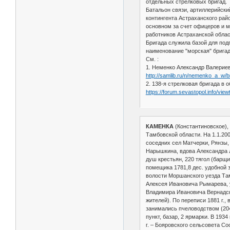
отдельных стрелковых бригад.
Батальон связи, артиллерийски
контингента Астраханского рай
основном за счет офицеров и 
работников Астраханской облас
Бригада служила базой для подг
наименование "морская" бригад
См. :
1. Неменко Александр Валериев
http://samlib.ru/n/nemenko_a_w/b
2. 138-я стрелковая бригада в о
https://forum.sevastopol.info/vie
КАМЕНКА
(Константиновское),
Тамбовской области. На 1.1.200
соседних сел Матчерки, Рянзы,
Нарышкина, вдова Александра 
душ крестьян, 220 тягол (барщи
помещика 1781,8 дес. удобной з
волости Моршанского уезда Тамб
Алексея Ивановича Рымарева, у
Владимира Ивановича Вернадског
жителей). По переписи 1881 г.,
занимались пчеловодством (204
пункт, базар, 2 ярмарки. В 193
г. – Бояровского сельсовета Со