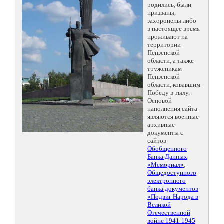
родились, были
призваны,
захоронены либо
в настоящее время
проживают на
территории
Пензенской
области, а также
труженикам
Пензенской
области, ковавшим
Победу в тылу.
Основой
наполнения сайта
являются военные
архивные
документы с
сайтов
Обобщенного
Банка Данных
«Мемориал»
,
Общедоступного
электронного
банка документов
«Подвиг Народа в
Великой
Отечественной
войне 1941-1945