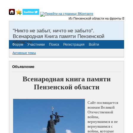
Из Пензенской области на фронты Великой 
"Никто не забыт, ничто не забыто".
Всенародная Книга памяти Пензенской
области.
Форум
Участники
Поиск
Регистрация
Войти
Активные темы
Объявление
Всенародная книга памяти
Пензенской области
Сайт посвящается
воинам Великой
Отечественной
войны,
вернувшимся и не
вернувшимся с
войны, которые