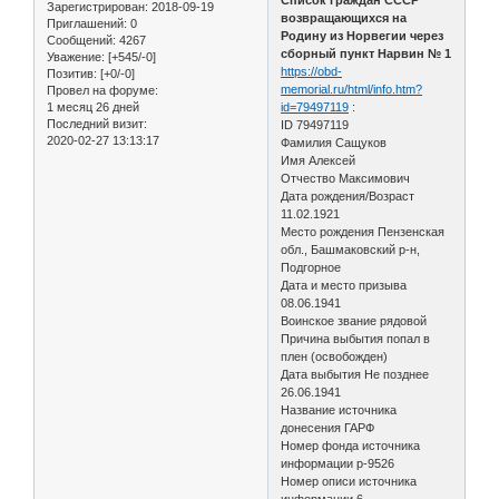
Зарегистрирован
: 2018-09-19
возвращающихся на
Приглашений:
0
Родину из Норвегии через
Сообщений:
4267
сборный пункт Нарвин № 1
Уважение:
[+545/-0]
https://obd-
Позитив:
[+0/-0]
memorial.ru/html/info.htm?
Провел на форуме:
1 месяц 26 дней
id=79497119
:
Последний визит:
ID 79497119
2020-02-27 13:13:17
Фамилия Сащуков
Имя Алексей
Отчество Максимович
Дата рождения/Возраст
11.02.1921
Место рождения Пензенская
обл., Башмаковский р-н,
Подгорное
Дата и место призыва
08.06.1941
Воинское звание рядовой
Причина выбытия попал в
плен (освобожден)
Дата выбытия Не позднее
26.06.1941
Название источника
донесения ГАРФ
Номер фонда источника
информации р-9526
Номер описи источника
информации 6