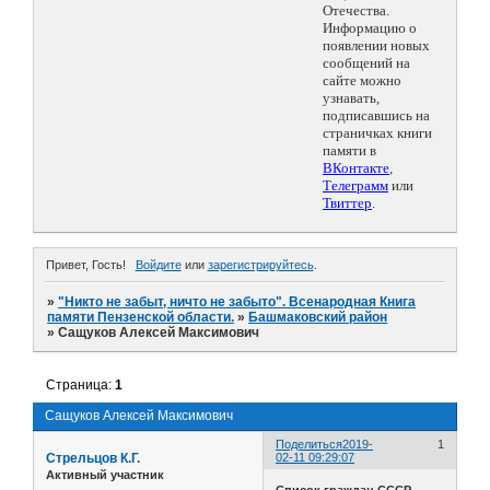
Отечества.
Информацию о
появлении новых
сообщений на
сайте можно
узнавать,
подписавшись на
страничках книги
памяти в
ВКонтакте
,
Телеграмм
или
Твиттер
.
Привет, Гость!
Войдите
или
зарегистрируйтесь
.
»
"Никто не забыт, ничто не забыто". Всенародная Книга
памяти Пензенской области.
»
Башмаковский район
»
Сащуков Алексей Максимович
Страница:
1
Сащуков Алексей Максимович
Поделиться
2019-
1
Стрельцов К.Г.
02-11 09:29:07
Активный участник
Список граждан СССР