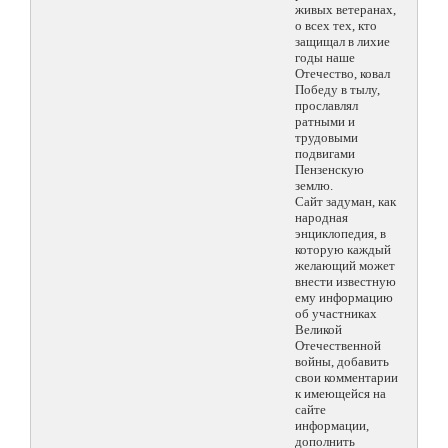
живых ветеранах,
о всех тех, кто
защищал в лихие
годы наше
Отечество, ковал
Победу в тылу,
прославлял
ратными и
трудовыми
подвигами
Пензенскую
землю.
Сайт задуман, как
народная
энциклопедия, в
которую каждый
желающий может
внести известную
ему информацию
об участниках
Великой
Отечественной
войны, добавить
свои комментарии
к имеющейся на
сайте
информации,
дополнить