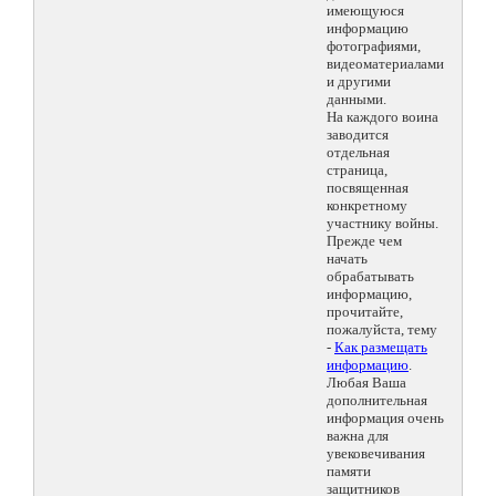
имеющуюся
информацию
фотографиями,
видеоматериалами
и другими
данными.
На каждого воина
заводится
отдельная
страница,
посвященная
конкретному
участнику войны.
Прежде чем
начать
обрабатывать
информацию,
прочитайте,
пожалуйста, тему
-
Как размещать
информацию
.
Любая Ваша
дополнительная
информация очень
важна для
увековечивания
памяти
защитников