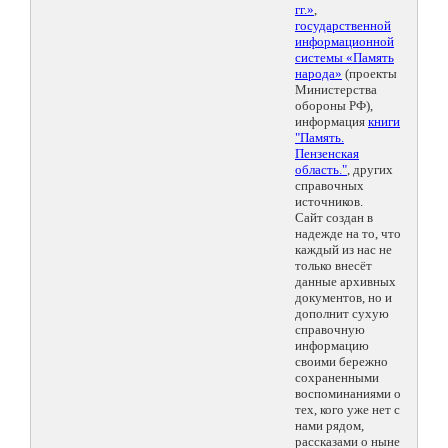
гг.»
,
государственной
информационной
системы «Память
народа»
(проекты
Министерства
обороны РФ),
информация
книги
"Память.
Пензенская
область."
, других
справочных
источников.
Сайт создан в
надежде на то, что
каждый из нас не
только внесёт
данные архивных
документов, но и
дополнит сухую
справочную
информацию
своими бережно
сохраненными
воспоминаниями о
тех, кого уже нет с
нами рядом,
рассказами о ныне