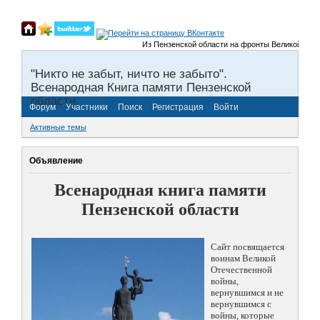
Из Пензенской области на фронты Великой Отечестве
"Никто не забыт, ничто не забыто".
Всенародная Книга памяти Пензенской
области.
Форум
Участники
Поиск
Регистрация
Войти
Активные темы
Объявление
Всенародная книга памяти
Пензенской области
Сайт посвящается
воинам Великой
Отечественной
войны,
вернувшимся и не
вернувшимся с
войны, которые