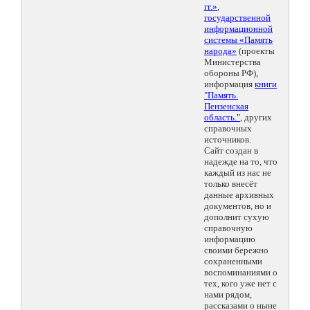
гг.»
,
государственной
информационной
системы «Память
народа»
(проекты
Министерства
обороны РФ),
информация
книги
"Память.
Пензенская
область."
, других
справочных
источников.
Сайт создан в
надежде на то, что
каждый из нас не
только внесёт
данные архивных
документов, но и
дополнит сухую
справочную
информацию
своими бережно
сохраненными
воспоминаниями о
тех, кого уже нет с
нами рядом,
рассказами о ныне