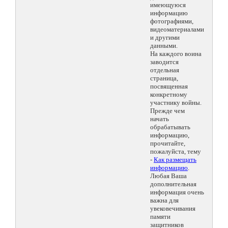
имеющуюся
информацию
фотографиями,
видеоматериалами
и другими
данными.
На каждого воина
заводится
отдельная
страница,
посвященная
конкретному
участнику войны.
Прежде чем
начать
обрабатывать
информацию,
прочитайте,
пожалуйста, тему
-
Как размещать
информацию
.
Любая Ваша
дополнительная
информация очень
важна для
увековечивания
памяти
защитников