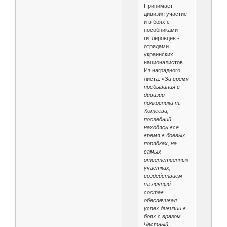
Принимает
дивизия участие
и в боях с
пособниками
гитлеровцев -
отрядами
украинских
националистов.
Из наградного
листа:
«За время
пребывания в
дивизии
полковника т.
Хотеева,
последний
находясь все
время в боевых
порядках, на
самых
ответственных
участках,
воздействием
на личный
состав
обеспечивал
успех дивизии в
боях с врагом.
Честный,