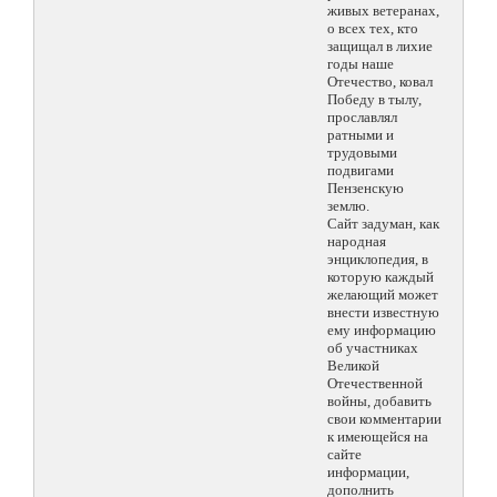
живых ветеранах,
о всех тех, кто
защищал в лихие
годы наше
Отечество, ковал
Победу в тылу,
прославлял
ратными и
трудовыми
подвигами
Пензенскую
землю.
Сайт задуман, как
народная
энциклопедия, в
которую каждый
желающий может
внести известную
ему информацию
об участниках
Великой
Отечественной
войны, добавить
свои комментарии
к имеющейся на
сайте
информации,
дополнить