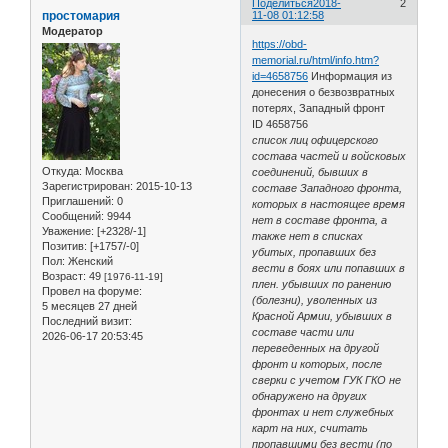
Поделиться
2018-
2
простомария
11-08 01:12:58
Модератор
https://obd-
memorial.ru/html/info.htm?
id=4658756
Информация из
донесения о безвозвратных
потерях, Западный фронт
ID 4658756
список лиц офицерского
состава частей и войсковых
Откуда:
Москва
соединений, бывших в
Зарегистрирован
: 2015-10-13
составе Западного фронта,
Приглашений:
0
которых в настоящее время
Сообщений:
9944
нет в составе фронта, а
Уважение:
[+2328/-1]
также нет в списках
Позитив:
[+1757/-0]
убитых, пропавших без
Пол:
Женский
вести в боях или попавших в
Возраст:
49
[1976-11-19]
плен. убывших по ранению
Провел на форуме:
(болезни), уволенных из
5 месяцев 27 дней
Красной Армии, убывших в
Последний визит:
составе части или
2026-06-17 20:53:45
переведенных на другой
фронт и которых, после
сверки с учетом ГУК ГКО не
обнаружено на других
фронтах и нет служебных
карт на них, считать
пропавшими без вести (по