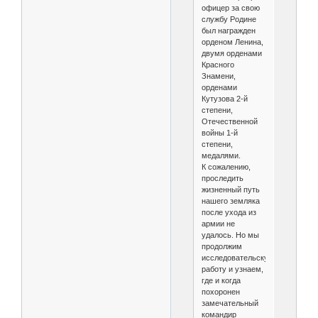
офицер за свою
службу Родине
был награжден
орденом Ленина,
двумя орденами
Красного
Знамени,
орденами
Кутузова 2-й
степени,
Отечественной
войны 1-й
степени,
медалями.
К сожалению,
проследить
жизненный путь
нашего земляка
после ухода из
армии не
удалось. Но мы
продолжим
исследовательскую
работу и узнаем,
где и когда
похоронен
замечательный
командир