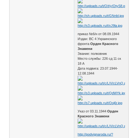
приказ №6/н от 08.09.1944
Издан: ВС 4 Украинского
фронта
Орден Красного
Знамени
Звание: полковник
Место службы: 226 сд 11 ск
18 А
Дата подвига: 23.07.1944-
12.08.1944
Указ от 03.11.1944
Орден
Красного Знамени
http://podvignaroda.ru/?