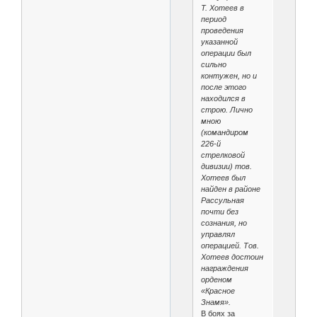
Т. Хотеев в
период
проведения
указанной
операции был
сильно
контужен, но и
после этого
находился в
строю. Лично
мною
(командиром
226-й
стрелковой
дивизии) тов.
Хотеев был
найден в районе
Рассульная
почти без
сознания, но
управлял
операцией. Тов.
Хотеев достоин
награждения
орденом
«Красное
Знамя».
В боях за