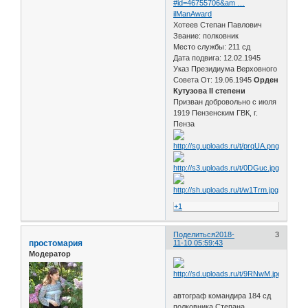
#id=46755706&am …
ilManAward
Хотеев Степан Павлович
Звание: полковник
Место службы: 211 сд
Дата подвига: 12.02.1945
Указ Президиума Верховного
Совета От: 19.06.1945
Орден
Кутузова II степени
Призван добровольно с июля
1919 Пензенским ГВК, г.
Пенза
+1
Поделиться
2018-
3
простомария
11-10 05:59:43
Модератор
автограф командира 184 сд
полковника Степана