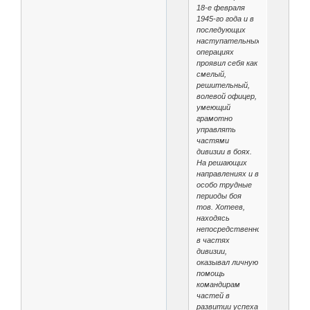
18-е февраля
1945-го года и в
последующих
наступательных
операциях
проявил себя как
смелый,
решительный,
волевой офицер,
умеющий
грамотно
управлять
частями
дивизии в боях.
На решающих
направлениях и в
особо трудные
периоды боя
тов. Хотеев,
находясь
непосредственно
в частях
дивизии,
оказывал личную
помощь
командирам
частей в
развитии успеха