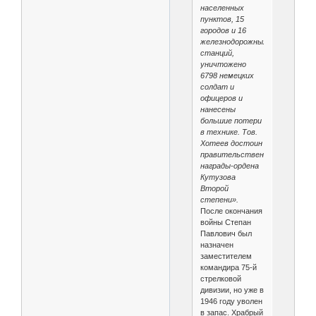
населенных
пунктов, 15
городов и 16
железнодорожных
станций,
уничтожено
6798 немецких
солдат и
офицеров и
нанесены
большие потери
в технике. Тов.
Хотеев достоин
правительственной
награды-ордена
Кутузова
Второй
степени».
После окончания
войны Степан
Павлович был
назначен
заместителем
командира 75-й
стрелковой
дивизии, но уже в
1946 году уволен
в запас. Храбрый