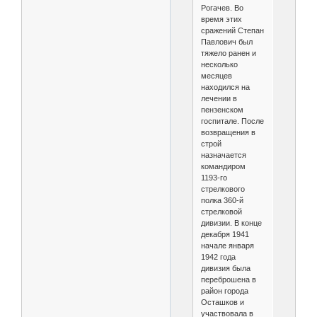
Рогачев. Во
время этих
сражений Степан
Павлович был
тяжело ранен и
несколько
месяцев
находился на
лечении в
пензенском
госпитале. После
возвращения в
строй
назначается
командиром
1193-го
стрелкового
полка 360-й
стрелковой
дивизии. В конце
декабря 1941
начале января
1942 года
дивизия была
переброшена в
район города
Осташков и
участвовала в