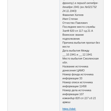
фронту) в период октября-
декабря 1941 (вх.№021732
24.11.1943)
Фамилия Хатеев
Имя Степан
Отчество Павлович
Последнее место службы
ЗапФ 820 сп 117 сд 21 А
Воинское звание
подполковник
Причина выбытия пропал без
вести
Дата выбытия Между
__.10.1941 и __.12.1941
Место выбытия Смоленская
обл.
Название источника
донесения ЦАМО
Номер фонда источника
информации 33
Номер описи источника
информации 11458
Номер дела источника
информации 107
командир 820 сп 117 сд 21
армии
https://obd-