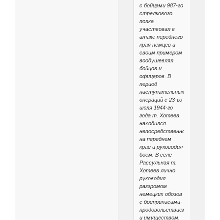
с бойцами 987-го
стрелкового
полка
участвовал в
атаке переднего
края немцев и
своим примером
воодушевлял
бойцов и
офицеров. В
период
наступательных
операций с 23-го
июля 1944-го
года т. Хотеев
находился
непосредственно
на переднем
крае и руководил
боем. В селе
Рассульная т.
Хотеев лично
руководил
разгромом
немецких обозов
с боеприпасами-
продовольствием
и имуществом.