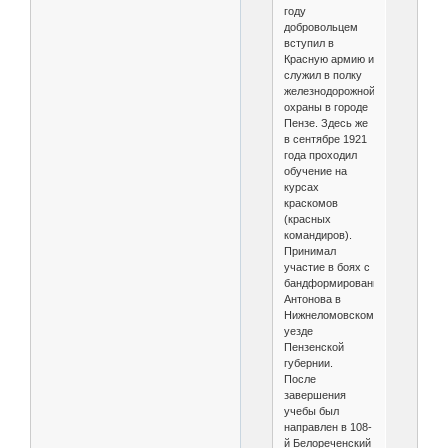
году
добровольцем
вступил в
Красную армию и
служил в полку
железнодорожной
охраны в городе
Пензе. Здесь же
в сентябре 1921
года проходил
обучение на
курсах
краскомов
(красных
командиров).
Принимал
участие в боях с
бандформированиями
Антонова в
Нижнеломовском
уезде
Пензенской
губернии.
После
завершения
учебы был
направлен в 108-
й Белореченский