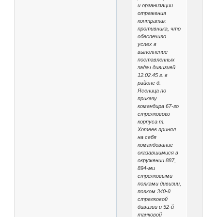
и организации
отражения
контратак
противника, что
обеспечило
успех в
выполнение
поставленных
задач дивизией.
12.02.45 г. в
районе д.
Ясеница по
приказу
командира 67-го
стрелкового
корпуса т.
Хотеев принял
на себя
командование
оказавшимися в
окружении 887,
894-ми
стрелковыми
полками дивизии,
полком 340-й
стрелковой
дивизии и 52-й
танковой