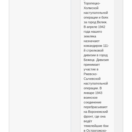
Торопецко-
Холмской
наступательной
операции и боях
за город Велиж.
В апреле 1942
года нашего
земляка
назначают
командиром 111-
й стрелковой
дивизии в город
Бежецк. Дивизия
принимает
участие в
Ржевско-
Сычевской
наступательной
операции. В
январе 1943
воинское
соединение
перебрасывают
на Воронежский
фронт, где она
ведёт
тяжелейшие бои
в Острогожско-