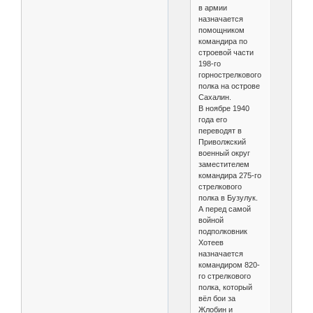
в армии
назначается
помощником
командира по
строевой части
198-го
горнострелкового
полка на острове
Сахалин.
В ноябре 1940
года его
переводят в
Приволжский
военный округ
заместителем
командира 275-го
стрелкового
полка в Бузулук.
А перед самой
войной
подполковник
Хотеев
назначается
командиром 820-
го стрелкового
полка, который
вёл бои за
Жлобин и