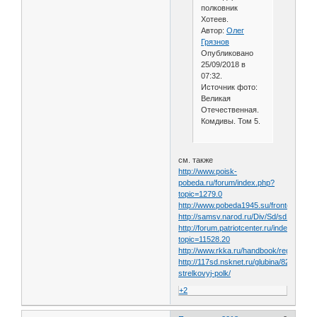
полковник
Хотеев.
Автор:
Олег
Грязнов
Опубликовано
25/09/2018 в
07:32.
Источник фото:
Великая
Отечественная.
Комдивы. Том 5.
см. также
http://www.poisk-
pobeda.ru/forum/index.php?
topic=1279.0
http://www.pobeda1945.su/frontovik/394
http://samsv.narod.ru/Div/Sd/sd111/main
http://forum.patriotcenter.ru/index.php?
topic=11528.20
http://www.rkka.ru/handbook/reg/111sd
http://117sd.nsknet.ru/glubina/820-
strelkovyj-polk/
+2