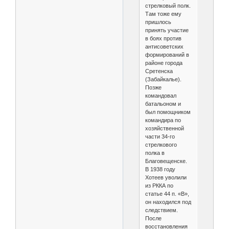
стрелковый полк.
Там тоже ему
пришлось
принять участие
в боях против
антисоветских
формирований в
районе города
Сретенска
(Забайкалье).
Позже
командовал
батальоном и
был помощником
командира по
хозяйственной
части 34-го
стрелкового
полка в
Благовещенске.
В 1938 году
Хотеев уволили
из РККА по
статье 44 п. «В»,
он находился под
следствием.
После
восстановления