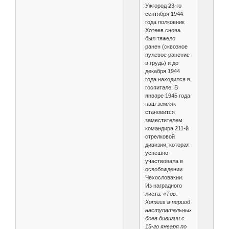
Ужгород 23-го
сентября 1944
года полковник
Хотеев снова
был тяжело
ранен (сквозное
пулевое ранение
в грудь) и до
декабря 1944
года находился в
госпитале. В
январе 1945 года
наш земляк
становится
заместителем
командира 211-й
стрелковой
дивизии, которая
успешно
участвовала в
освобождении
Чехословакии.
Из наградного
листа:
«Тов.
Хотеев в период
наступательных
боев дивизии с
15-го января по