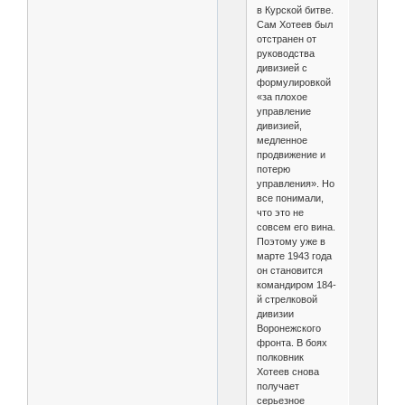
в Курской битве.
Сам Хотеев был
отстранен от
руководства
дивизией с
формулировкой
«за плохое
управление
дивизией,
медленное
продвижение и
потерю
управления». Но
все понимали,
что это не
совсем его вина.
Поэтому уже в
марте 1943 года
он становится
командиром 184-
й стрелковой
дивизии
Воронежского
фронта. В боях
полковник
Хотеев снова
получает
серьезное