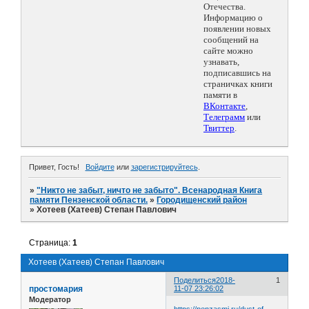
Отечества.
Информацию о
появлении новых
сообщений на
сайте можно
узнавать,
подписавшись на
страничках книги
памяти в
ВКонтакте
,
Телеграмм
или
Твиттер
.
Привет, Гость!
Войдите
или
зарегистрируйтесь
.
»
"Никто не забыт, ничто не забыто". Всенародная Книга
памяти Пензенской области.
»
Городищенский район
»
Хотеев (Хатеев) Степан Павлович
Страница:
1
Хотеев (Хатеев) Степан Павлович
Поделиться
2018-
1
простомария
11-07 23:26:02
Модератор
https://penzasmi.ru/dust-of-