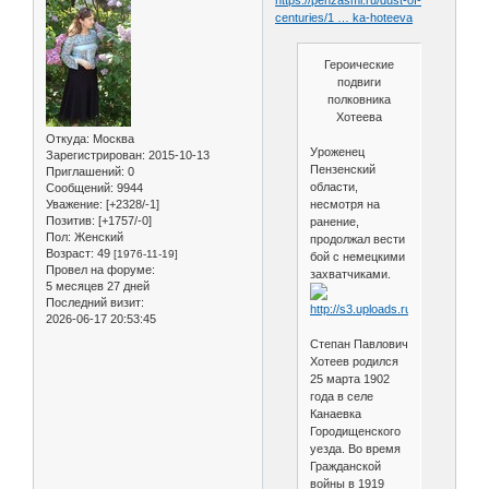
centuries/1 … ka-hoteeva
Героические
подвиги
полковника
Хотеева
Откуда:
Москва
Уроженец
Зарегистрирован
: 2015-10-13
Пензенский
Приглашений:
0
области,
Сообщений:
9944
Уважение:
[+2328/-1]
несмотря на
Позитив:
[+1757/-0]
ранение,
Пол:
Женский
продолжал вести
Возраст:
49
[1976-11-19]
бой с немецкими
Провел на форуме:
захватчиками.
5 месяцев 27 дней
Последний визит:
2026-06-17 20:53:45
Степан Павлович
Хотеев родился
25 марта 1902
года в селе
Канаевка
Городищенского
уезда. Во время
Гражданской
войны в 1919