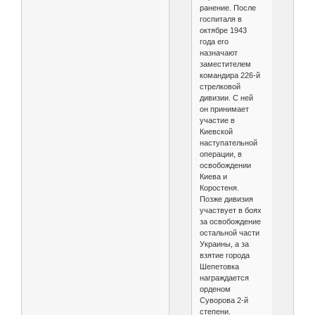
ранение. После
госпиталя в
октябре 1943
года его
назначают
заместителем
командира 226-й
стрелковой
дивизии. С ней
он принимает
участие в
Киевской
наступательной
операции, в
освобождении
Киева и
Коростеня.
Позже дивизия
участвует в боях
за освобождение
остальной части
Украины, а за
взятие города
Шепетовка
награждается
орденом
Суворова 2-й
степени.