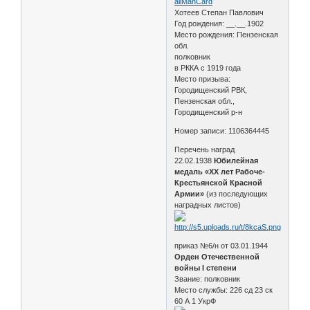
ailManCard
Хотеев Степан Павлович
Год рождения: __.__.1902
Место рождения: Пензенская
обл.
полковник
в РККА с 1919 года
Место призыва:
Городищенский РВК,
Пензенская обл.,
Городищенский р-н
Номер записи: 1106364445
Перечень наград
22.02.1938
Юбилейная
медаль «XX лет Рабоче-
Крестьянской Красной
Армии»
(из последующих
наградных листов)
приказ №6/н от 03.01.1944
Орден Отечественной
войны I степени
Звание: полковник
Место службы: 226 сд 23 ск
60 А 1 УкрФ