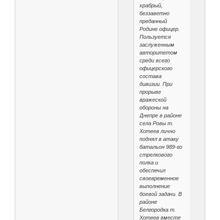
храбрый,
беззаветно
преданный
Родине офицер.
Пользуется
заслуженным
авторитетом
среди всего
офицерского
состава
дивизии. При
прорыве
вражеской
обороны на
Днепре в районе
села Ровы т.
Хотеев лично
поднял в атаку
батальон 989-го
стрелкового
полка и
обеспечил
своевременное
выполнение
боевой задачи. В
районе
Белгородка т.
Хотеев вместе