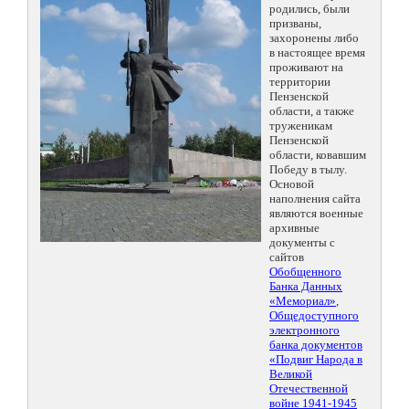
родились, были
призваны,
захоронены либо
в настоящее время
проживают на
территории
Пензенской
области, а также
труженикам
Пензенской
области, ковавшим
Победу в тылу.
Основой
наполнения сайта
являются военные
архивные
документы с
сайтов
Обобщенного
Банка Данных
«Мемориал»
,
Общедоступного
электронного
банка документов
«Подвиг Народа в
Великой
Отечественной
войне 1941-1945