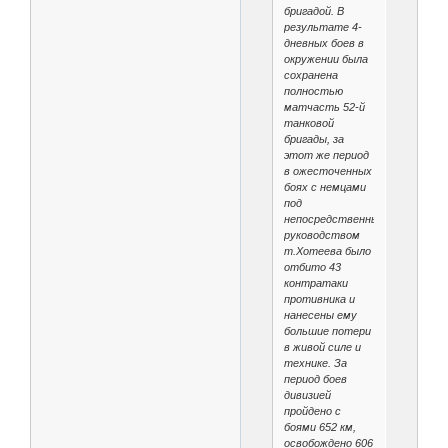
бригадой. В
результате 4-
дневных боев в
окружении была
сохранена
полностью
матчасть 52-й
танковой
бригады, за
этот же период
в ожесточенных
боях с немцами
под
непосредственным
руководством
т.Хотеева было
отбито 43
контратаки
противника и
нанесены ему
большие потери
в живой силе и
технике. За
период боев
дивизией
пройдено с
боями 652 км,
освобождено 606