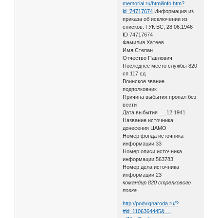
memorial.ru/html/info.htm?
id=74717674
Информация из
приказа об исключении из
списков. ГУК ВС, 28.06.1946
ID 74717674
Фамилия Хатеев
Имя Степан
Отчество Павлович
Последнее место службы 820
сп 117 сд
Воинское звание
подполковник
Причина выбытия пропал без
вести
Дата выбытия __.12.1941
Название источника
донесения ЦАМО
Номер фонда источника
информации 33
Номер описи источника
информации 563783
Номер дела источника
информации 23
командир 820 стрелкового
полка
http://podvignaroda.ru/?
#id=1106364445& …