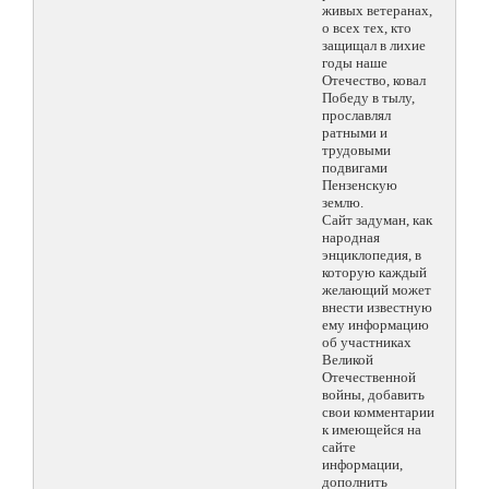
живых ветеранах,
о всех тех, кто
защищал в лихие
годы наше
Отечество, ковал
Победу в тылу,
прославлял
ратными и
трудовыми
подвигами
Пензенскую
землю.
Сайт задуман, как
народная
энциклопедия, в
которую каждый
желающий может
внести известную
ему информацию
об участниках
Великой
Отечественной
войны, добавить
свои комментарии
к имеющейся на
сайте
информации,
дополнить