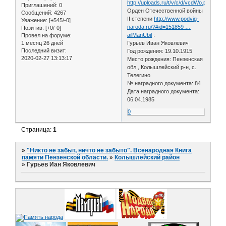
Приглашений:
0
Орден Отечественной войны
Сообщений:
4267
II степени
http://www.podvig-
Уважение:
[+545/-0]
naroda.ru/?#id=151859 …
Позитив:
[+0/-0]
ailManUbil
:
Провел на форуме:
1 месяц 26 дней
Гурьев Иван Яковлевич
Последний визит:
Год рождения: 19.10.1915
2020-02-27 13:13:17
Место рождения: Пензенская
обл., Колышлейский р-н, с.
Телегино
№ наградного документа: 84
Дата наградного документа:
06.04.1985
0
Страница:
1
»
"Никто не забыт, ничто не забыто". Всенародная Книга
памяти Пензенской области.
»
Колышлейский район
»
Гурьев Иан Яковлевич