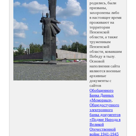
родились, были
призваны,
захоронены либо
в настоящее время
проживают на
территории
Пензенской
области, а также
труженикам
Пензенской
области, ковавшим
Победу в тылу.
Основой
наполнения сайта
являются военные
архивные
документы с
сайтов
Обобщенного
Банка Данных
«Мемориал»
,
Общедоступного
электронного
банка документов
«Подвиг Народа в
Великой
Отечественной
войне 1941-1945