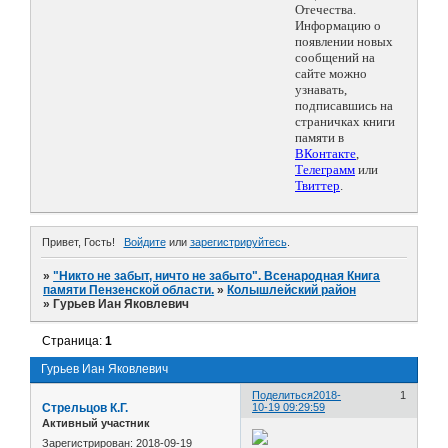
Отечества.
Информацию о
появлении новых
сообщений на
сайте можно
узнавать,
подписавшись на
страничках книги
памяти в
ВКонтакте
,
Телеграмм
или
Твиттер
.
Привет, Гость!
Войдите
или
зарегистрируйтесь
.
»
"Никто не забыт, ничто не забыто". Всенародная Книга
памяти Пензенской области.
»
Колышлейский район
»
Гурьев Иан Яковлевич
Страница:
1
Гурьев Иан Яковлевич
Поделиться
2018-
1
Стрельцов К.Г.
10-19 09:29:59
Активный участник
Зарегистрирован
: 2018-09-19