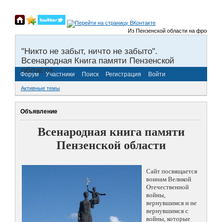
Из Пензенской области на фронты Вел
"Никто не забыт, ничто не забыто".
Всенародная Книга памяти Пензенской
области.
Форум
Участники
Поиск
Регистрация
Войти
Активные темы
Объявление
Всенародная книга памяти
Пензенской области
Сайт посвящается
воинам Великой
Отечественной
войны,
вернувшимся и не
вернувшимся с
войны, которые