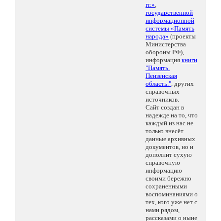
гг.»
,
государственной
информационной
системы «Память
народа»
(проекты
Министерства
обороны РФ),
информация
книги
"Память.
Пензенская
область."
, других
справочных
источников.
Сайт создан в
надежде на то, что
каждый из нас не
только внесёт
данные архивных
документов, но и
дополнит сухую
справочную
информацию
своими бережно
сохраненными
воспоминаниями о
тех, кого уже нет с
нами рядом,
рассказами о ныне