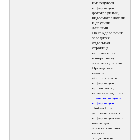
имеющуюся
информацию
фотографиями,
видеоматериалами
и другими
данными.
На каждого воина
заводится
отдельная
страница,
посвященная
конкретному
участнику войны.
Прежде чем
начать
обрабатывать
информацию,
прочитайте,
пожалуйста, тему
-
Как размещать
информацию
.
Любая Ваша
дополнительная
информация очень
важна для
увековечивания
памяти
защитников